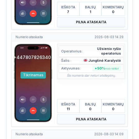
IEŠKOTA
BALSŲ
KOMENTARŲ
7
1
0
PILNA ATASKAITA
Numerio ataskaita
2026-08-03 14:29
Užsienio ryšio
Operatorius:
operatorius
+447807826340
Šalis:
Jungtinė Karalystė
Aktyvumas:
+50%
nuo vakar
Tikrinamas
Šis numeris dar neturi atsiliepimų.
IEŠKOTA
BALSŲ
KOMENTARŲ
11
0
0
PILNA ATASKAITA
Numerio ataskaita
2026-08-03 14:09