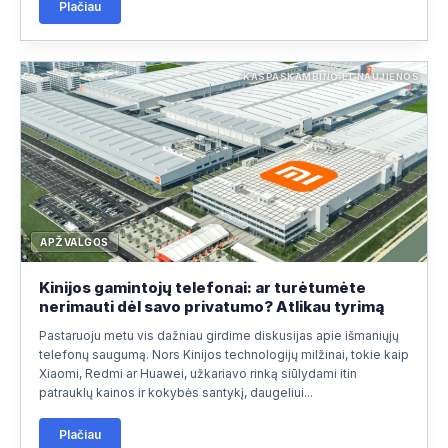
Plačiau
KASPASKAMBINO.LT NAUJIENOS
APŽVALGOS
Kinijos gamintojų telefonai: ar turėtumėte
nerimauti dėl savo privatumo? Atlikau tyrimą
Pastaruoju metu vis dažniau girdime diskusijas apie išmaniųjų
telefonų saugumą. Nors Kinijos technologijų milžinai, tokie kaip
Xiaomi, Redmi ar Huawei, užkariavo rinką siūlydami itin
patrauklų kainos ir kokybės santykį, daugeliui...
Plačiau