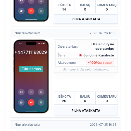
IEŠKOTA
BALSŲ
KOMENTARŲ
14
0
0
PILNA ATASKAITA
Numerio ataskaita
2026-07-26 12:05
Užsienio ryšio
Operatorius:
operatorius
+447711198029
Šalis:
Jungtinė Karalystė
Aktyvumas:
-100%
nuo vakar
Tikrinamas
Šis numeris dar neturi atsiliepimų.
IEŠKOTA
BALSŲ
KOMENTARŲ
20
0
0
PILNA ATASKAITA
Numerio ataskaita
2026-07-25 16:33