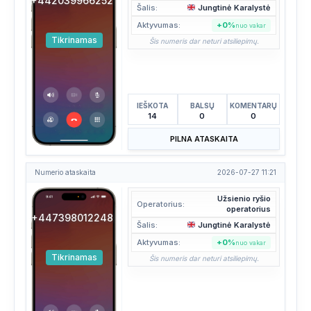
+442039966252
Šalis:
Jungtinė Karalystė
Aktyvumas:
+0%
nuo vakar
Tikrinamas
Šis numeris dar neturi atsiliepimų.
IEŠKOTA
BALSŲ
KOMENTARŲ
14
0
0
PILNA ATASKAITA
Numerio ataskaita
2026-07-27 11:21
Užsienio ryšio
Operatorius:
operatorius
+447398012248
Šalis:
Jungtinė Karalystė
Aktyvumas:
+0%
nuo vakar
Tikrinamas
Šis numeris dar neturi atsiliepimų.