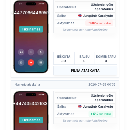
Užsienio ryšio
Operatorius:
operatorius
+4477066446959
Šalis:
Jungtinė Karalystė
Aktyvumas:
-100%
nuo vakar
Tikrinamas
Šis numeris dar neturi atsiliepimų.
IEŠKOTA
BALSŲ
KOMENTARŲ
30
0
0
PILNA ATASKAITA
Numerio ataskaita
2026-07-25 00:33
Užsienio ryšio
Operatorius:
operatorius
+447435342633
Šalis:
Jungtinė Karalystė
Aktyvumas:
+0%
nuo vakar
Tikrinamas
Šis numeris dar neturi atsiliepimų.