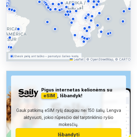
Užvesk pelę ant taško – pamatysi šalies kodą.
Leaflet
|
© OpenStreetMap, © CARTO
Pigus internetas kelionėms su
eSIM
, Išbandyk!
Gauk patikimą eSIM ryšį daugiau nei 150 šalių. Lengva
aktyvuoti, jokio rūpesčio dėl tarptinklinio ryšio
mokesčių.
Išbandyti