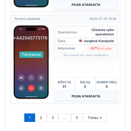
PILNA ATASKAITA
Numerio ataskaita
2026-07-20 18:58
Užsienio ryšio
Operatorius:
operatorius
+442045773176
Šalis:
Jungtinė Karalystė
Aktyvumas:
-67%
nuo vakar
Tikrinamas
Šis numeris dar neturi atsiliepimų.
IEŠKOTA
BALSŲ
KOMENTARŲ
31
0
0
PILNA ATASKAITA
1
2
3
…
5
Toliau »