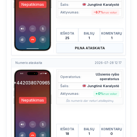
Nepatikimas
Šalis:
Jungtinė Karalystė
Aktyvumas:
-67%
nuo vakar
IEŠKOTA
BALSŲ
KOMENTARŲ
25
1
1
PILNA ATASKAITA
Numerio ataskaita
2026-07-28 12:17
Užsienio ryšio
Operatorius:
operatorius
+442038070965
Šalis:
Jungtinė Karalystė
Aktyvumas:
+0%
nuo vakar
Nepatikimas
Šis numeris dar neturi atsiliepimų.
IEŠKOTA
BALSŲ
KOMENTARŲ
18
1
0