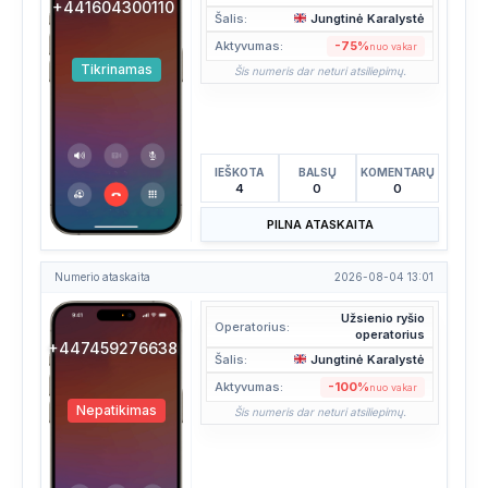
+441604300110
Šalis:
Jungtinė Karalystė
Aktyvumas:
-75%
nuo vakar
Tikrinamas
Šis numeris dar neturi atsiliepimų.
IEŠKOTA
BALSŲ
KOMENTARŲ
4
0
0
PILNA ATASKAITA
Numerio ataskaita
2026-08-04 13:01
Užsienio ryšio
Operatorius:
operatorius
+447459276638
Šalis:
Jungtinė Karalystė
Aktyvumas:
-100%
nuo vakar
Nepatikimas
Šis numeris dar neturi atsiliepimų.