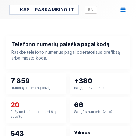
Pereiti
KAS
PASKAMBINO.LT
EN
prie
turinio
Telefono numerių paieška pagal kodą
Raskite telefono numerius pagal operatoriaus prefiksą
arba miesto kodą.
7 859
+380
Numerių duomenų bazėje
Naujų per 7 dienas
20
66
Pažymėti kaip nepatikimi šią
Saugūs numeriai (viso)
savaitę
543
Vilnius