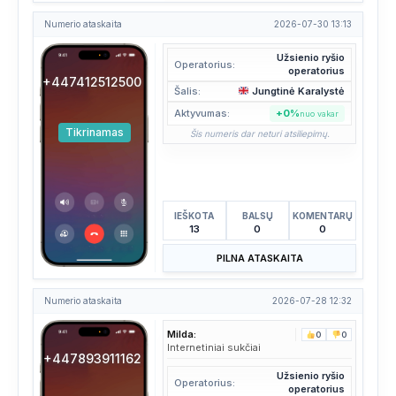
Numerio ataskaita
2026-07-30 13:13
Užsienio ryšio
Operatorius:
operatorius
+447412512500
Šalis:
Jungtinė Karalystė
Aktyvumas:
+0%
nuo vakar
Tikrinamas
Šis numeris dar neturi atsiliepimų.
IEŠKOTA
BALSŲ
KOMENTARŲ
13
0
0
PILNA ATASKAITA
Numerio ataskaita
2026-07-28 12:32
Milda:
0
0
Internetiniai sukčiai
+447893911162
Užsienio ryšio
Operatorius:
operatorius