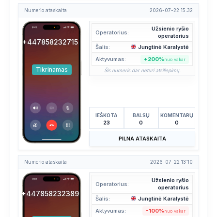
Numerio ataskaita
2026-07-22 15:32
Užsienio ryšio
Operatorius:
operatorius
+447858232715
Šalis:
Jungtinė Karalystė
Aktyvumas:
+200%
nuo vakar
Tikrinamas
Šis numeris dar neturi atsiliepimų.
IEŠKOTA
BALSŲ
KOMENTARŲ
23
0
0
PILNA ATASKAITA
Numerio ataskaita
2026-07-22 13:10
Užsienio ryšio
Operatorius:
operatorius
+447858232389
Šalis:
Jungtinė Karalystė
Aktyvumas:
-100%
nuo vakar