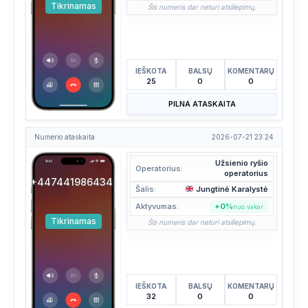
Tikrinamas
Šis numeris dar neturi atsiliepimų.
IEŠKOTA
BALSŲ
KOMENTARŲ
25
0
0
PILNA ATASKAITA
Numerio ataskaita
2026-07-21 23:24
Užsienio ryšio
Operatorius:
operatorius
+447441986434
Šalis:
Jungtinė Karalystė
Aktyvumas:
+0%
nuo vakar
Tikrinamas
Šis numeris dar neturi atsiliepimų.
IEŠKOTA
BALSŲ
KOMENTARŲ
32
0
0