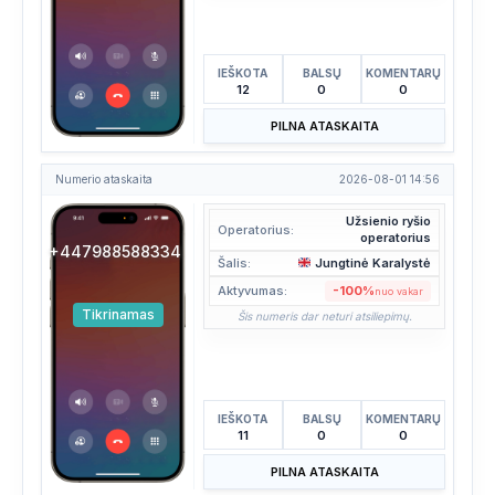
IEŠKOTA
BALSŲ
KOMENTARŲ
12
0
0
PILNA ATASKAITA
Numerio ataskaita
2026-08-01 14:56
Užsienio ryšio
Operatorius:
operatorius
+447988588334
Šalis:
Jungtinė Karalystė
Aktyvumas:
-100%
nuo vakar
Tikrinamas
Šis numeris dar neturi atsiliepimų.
IEŠKOTA
BALSŲ
KOMENTARŲ
11
0
0
PILNA ATASKAITA