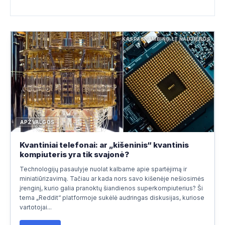
KASPASKAMBINO.LT NAUJIENOS
APŽVALGOS
Kvantiniai telefonai: ar „kišeninis“ kvantinis
kompiuteris yra tik svajonė?
Technologijų pasaulyje nuolat kalbame apie spartėjimą ir
miniatiūrizavimą. Tačiau ar kada nors savo kišenėje nešiosimės
įrenginį, kurio galia pranoktų šiandienos superkompiuterius? Ši
tema „Reddit“ platformoje sukėlė audringas diskusijas, kuriose
vartotojai...