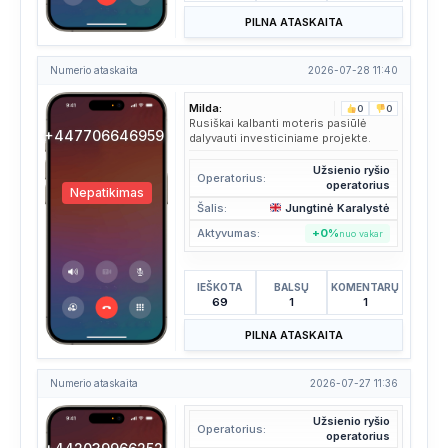
PILNA ATASKAITA
Numerio ataskaita
2026-07-28 11:40
Milda:
0
0
Rusiškai kalbanti moteris pasiūlė
+447706646959
dalyvauti investiciniame projekte.
Užsienio ryšio
Operatorius:
operatorius
Nepatikimas
Šalis:
Jungtinė Karalystė
Aktyvumas:
+0%
nuo vakar
IEŠKOTA
BALSŲ
KOMENTARŲ
69
1
1
PILNA ATASKAITA
Numerio ataskaita
2026-07-27 11:36
Užsienio ryšio
Operatorius:
operatorius