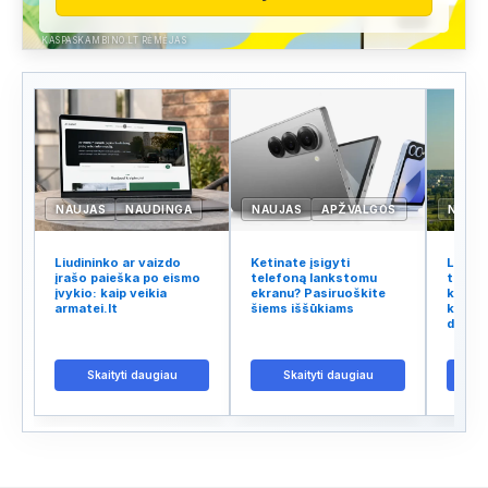
KASPASKAMBINO.LT RĖMĖJAS
NAUJAS
NAUDINGA
NAUJAS
APŽVALGOS
NAUJ
Liudininko ar vaizdo
Ketinate įsigyti
Lietuv
įrašo paieška po eismo
telefoną lankstomu
tinklo
įvykio: kaip veikia
ekranu? Pasiruoškite
kodėl 
armatei.lt
šiems iššūkiams
kalba 
didžiu
Skaityti daugiau
Skaityti daugiau
S