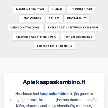
NAMŲ INTERNETAS
PLANAI
KELIONIŲ GIDAS
LEDO VONIOS
72H.LT
FINORAMA.LT
VERSLO KATALOGAS
SKELB24.LT - LIETUVOS SKELBIMAI
Classified Ads in India & USA
Paskolų palyginimas
Telefono EMI skaičiuoklė
Apie kaspaskambino.lt
Naudodamiesi
kaspaskambino.lt
, jūs gaunate
prieigą prie realiu laiku atnaujinamos duomenų bazės.
Mūsų sistema analizuoja skambučių modelius,