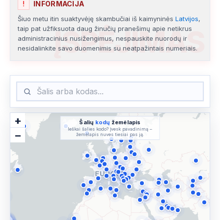
!
INFORMACIJA
Šiuo metu itin suaktyvėję skambučiai iš kaimyninės
Latvijos
,
ĮSPĖJIMAS
taip pat užfiksuota daug žinučių pranešimų apie netikrus
administracinius nusižengimus, nespauskite nuorodų ir
nesidalinkite savo duomenimis su neatpažintais numeriais.
+
Šalių
kodų
žemėlapis
Ieškai šalies kodo? Įvesk pavadinimą –
−
žemėlapis nuves tiesiai pas ją.