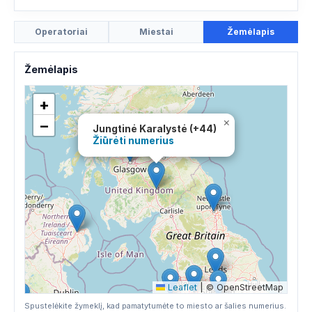
Operatoriai
Miestai
Žemėlapis
Žemėlapis
+
×
−
Jungtinė Karalystė (+44)
Žiūrėti numerius
Leaflet
|
© OpenStreetMap
Spustelėkite žymeklį, kad pamatytumėte to miesto ar šalies numerius.