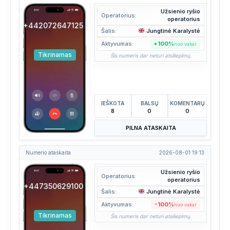
Užsienio ryšio
Operatorius:
operatorius
+442072647125
Šalis:
Jungtinė Karalystė
Aktyvumas:
+100%
nuo vakar
Tikrinamas
Šis numeris dar neturi atsiliepimų.
IEŠKOTA
BALSŲ
KOMENTARŲ
8
0
0
PILNA ATASKAITA
Numerio ataskaita
2026-08-01 19:13
Užsienio ryšio
Operatorius:
operatorius
+447350629100
Šalis:
Jungtinė Karalystė
Aktyvumas:
-100%
nuo vakar
Tikrinamas
Šis numeris dar neturi atsiliepimų.