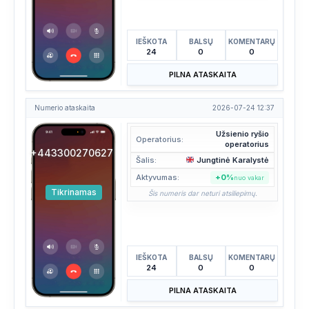
IEŠKOTA
BALSŲ
KOMENTARŲ
24
0
0
PILNA ATASKAITA
Numerio ataskaita
2026-07-24 12:37
Užsienio ryšio
Operatorius:
operatorius
+443300270627
Šalis:
Jungtinė Karalystė
Aktyvumas:
+0%
nuo vakar
Tikrinamas
Šis numeris dar neturi atsiliepimų.
IEŠKOTA
BALSŲ
KOMENTARŲ
24
0
0
PILNA ATASKAITA