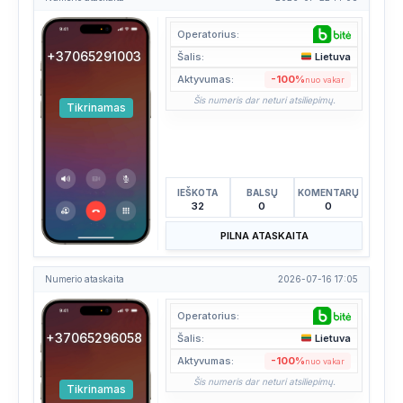
Operatorius:
+37065291003
Šalis:
Lietuva
Aktyvumas:
-100%
nuo vakar
Šis numeris dar neturi atsiliepimų.
Tikrinamas
IEŠKOTA
BALSŲ
KOMENTARŲ
32
0
0
PILNA ATASKAITA
Numerio ataskaita
2026-07-16 17:05
Operatorius:
+37065296058
Šalis:
Lietuva
Aktyvumas:
-100%
nuo vakar
Šis numeris dar neturi atsiliepimų.
Tikrinamas