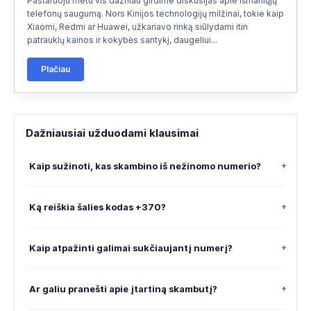
Pastaruoju metu vis dažniau girdime diskusijas apie išmaniųjų
telefonų saugumą. Nors Kinijos technologijų milžinai, tokie kaip
ARTIMIEJI RYTAI
(12)
▾
Xiaomi, Redmi ar Huawei, užkariavo rinką siūlydami itin
patrauklų kainos ir kokybės santykį, daugeliui...
AZIJA
(15)
▾
Plačiau
OKEANIJA
(2)
▾
AFRIKA
(6)
▾
Dažniausiai užduodami klausimai
LATVIJOS MIESTAI
(26)
▾
Kaip sužinoti, kas skambino iš nežinomo numerio?
+
LENKIJOS MIESTAI
(49)
▾
Ką reiškia šalies kodas +370?
+
VOKIETIJOS MIESTAI (DIDIEJI)
(16)
▾
JUNGTINĖS KARALYSTĖS MIESTAI
(17)
Kaip atpažinti galimai sukčiaujantį numerį?
+
▾
RUSIJOS MIESTAI / REGIONAI
(17)
▾
Ar galiu pranešti apie įtartiną skambutį?
+
BALTARUSIJOS MIESTAI
(6)
▾