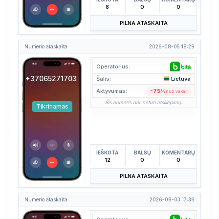
8
0
0
PILNA ATASKAITA
Numerio ataskaita
2026-08-05 18:29
Operatorius:
+37065271703
Šalis:
Lietuva
Aktyvumas:
-75%
nuo vakar
Šis numeris dar neturi atsiliepimų.
Tikrinamas
IEŠKOTA
BALSŲ
KOMENTARŲ
12
0
0
PILNA ATASKAITA
Numerio ataskaita
2026-08-03 17:36