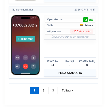
Numerio ataskaita
2026-07-15 14:31
Operatorius:
+37065263212
Šalis:
Lietuva
Aktyvumas:
-100%
nuo vakar
Šis numeris dar neturi atsiliepimų.
Tikrinamas
IEŠKOTA
BALSŲ
KOMENTARŲ
34
0
0
PILNA ATASKAITA
1
2
3
Toliau »