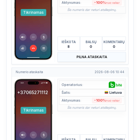
Aktyvumas:
-100%
nuo vakar
Šis numeris dar neturi atsiliepimų.
Tikrinamas
IEŠKOTA
BALSŲ
KOMENTARŲ
8
0
0
PILNA ATASKAITA
Numerio ataskaita
2026-08-06 10:44
Operatorius:
+37065271112
Šalis:
Lietuva
Aktyvumas:
-100%
nuo vakar
Šis numeris dar neturi atsiliepimų.
Tikrinamas
IEŠKOTA
BALSŲ
KOMENTARŲ