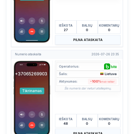
IEŠKOTA
BALSŲ
KOMENTARŲ
27
0
0
PILNA ATASKAITA
Numerio ataskaita
2026-07-26 23:35
Operatorius:
+37065269903
Šalis:
Lietuva
Aktyvumas:
-100%
nuo vakar
Šis numeris dar neturi atsiliepimų.
Tikrinamas
IEŠKOTA
BALSŲ
KOMENTARŲ
48
0
0
PILNA ATASKAITA