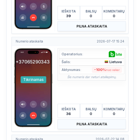
IEŠKOTA
BALSŲ
KOMENTARŲ
39
0
0
PILNA ATASKAITA
Numerio ataskaita
2026-07-17 15:24
Operatorius:
+37065290343
Šalis:
Lietuva
Aktyvumas:
-100%
nuo vakar
Šis numeris dar neturi atsiliepimų.
Tikrinamas
IEŠKOTA
BALSŲ
KOMENTARŲ
36
0
0
PILNA ATASKAITA
Numerio ataskaita
2026-07-22 14:08