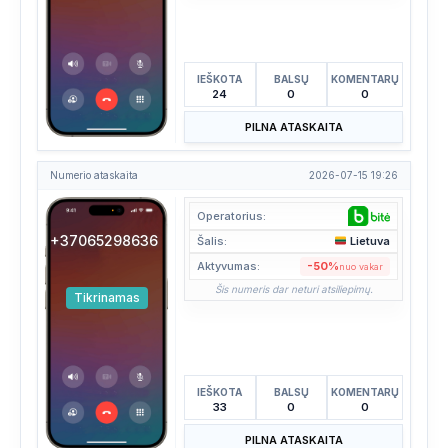
IEŠKOTA
BALSŲ
KOMENTARŲ
24
0
0
PILNA ATASKAITA
Numerio ataskaita
2026-07-15 19:26
Operatorius:
+37065298636
Šalis:
Lietuva
Aktyvumas:
-50%
nuo vakar
Šis numeris dar neturi atsiliepimų.
Tikrinamas
IEŠKOTA
BALSŲ
KOMENTARŲ
33
0
0
PILNA ATASKAITA