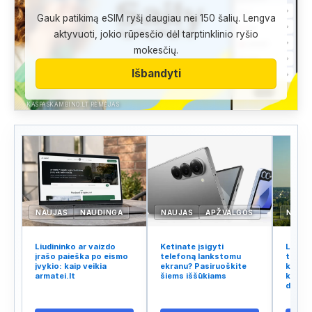
Gauk patikimą eSIM ryšį daugiau nei 150 šalių. Lengva
aktyvuoti, jokio rūpesčio dėl tarptinklinio ryšio
mokesčių.
Išbandyti
KASPASKAMBINO.LT RĖMĖJAS
NAUJAS
NAUDINGA
NAUJAS
APŽVALGOS
NAUJ
Liudininko ar vaizdo
Ketinate įsigyti
Lietuv
įrašo paieška po eismo
telefoną lankstomu
tinklo
įvykio: kaip veikia
ekranu? Pasiruoškite
kodėl 
armatei.lt
šiems iššūkiams
kalba 
didžiu