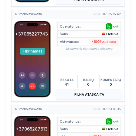
Numerio ataskaita
2026-07-25 15:42
Operatorius:
+37065227743
Šalis:
Lietuva
Aktyvumas:
-100%
nuo vakar
Šis numeris dar neturi atsiliepimų.
Tikrinamas
IEŠKOTA
BALSŲ
KOMENTARŲ
41
0
0
PILNA ATASKAITA
Numerio ataskaita
2026-07-23 16:35
Operatorius:
+37065287613
Šalis:
Lietuva