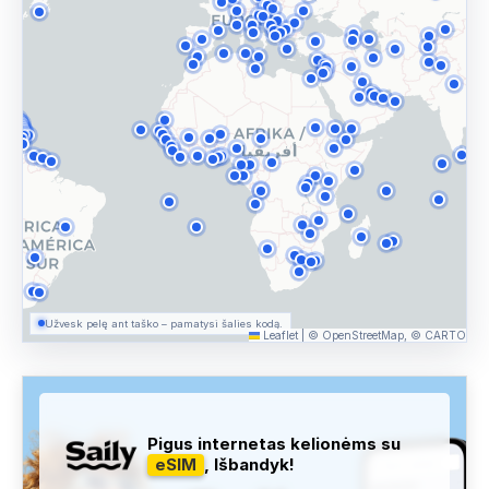
Užvesk pelę ant taško – pamatysi šalies kodą.
Leaflet
|
© OpenStreetMap, © CARTO
Pigus internetas kelionėms su
eSIM
, Išbandyk!