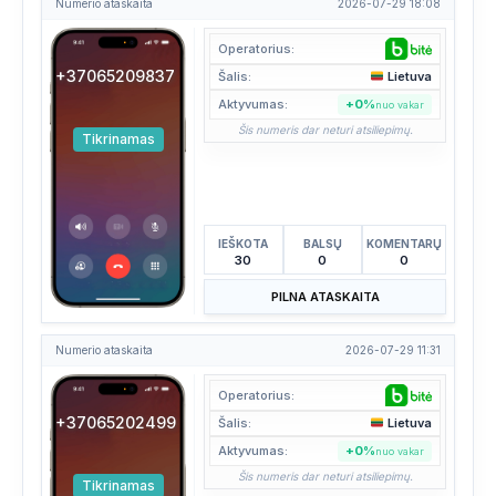
Numerio ataskaita
2026-07-29 18:08
Operatorius:
+37065209837
Šalis:
Lietuva
Aktyvumas:
+0%
nuo vakar
Šis numeris dar neturi atsiliepimų.
Tikrinamas
IEŠKOTA
BALSŲ
KOMENTARŲ
30
0
0
PILNA ATASKAITA
Numerio ataskaita
2026-07-29 11:31
Operatorius:
+37065202499
Šalis:
Lietuva
Aktyvumas:
+0%
nuo vakar
Šis numeris dar neturi atsiliepimų.
Tikrinamas