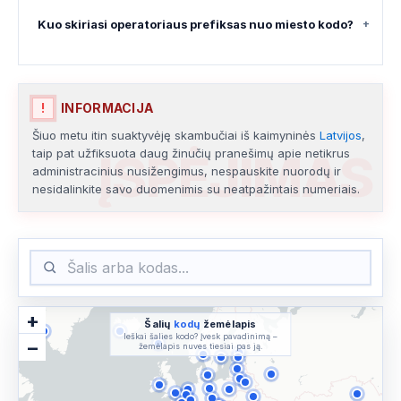
Kuo skiriasi operatoriaus prefiksas nuo miesto kodo?
+
PRANCŪZIJOS REGIONAI
(5)
▾
!
INFORMACIJA
Šiuo metu itin suaktyvėję skambučiai iš kaimyninės
Latvijos
,
ĮSPĖJIMAS
taip pat užfiksuota daug žinučių pranešimų apie netikrus
administracinius nusižengimus, nespauskite nuorodų ir
nesidalinkite savo duomenimis su neatpažintais numeriais.
+
Šalių
kodų
žemėlapis
Ieškai šalies kodo? Įvesk pavadinimą –
−
žemėlapis nuves tiesiai pas ją.