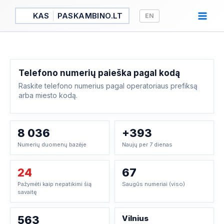
Pereiti
KAS
PASKAMBINO.LT
EN
prie
turinio
Telefono numerių paieška pagal kodą
Raskite telefono numerius pagal operatoriaus prefiksą
arba miesto kodą.
8 036
+393
Numerių duomenų bazėje
Naujų per 7 dienas
24
67
Pažymėti kaip nepatikimi šią
Saugūs numeriai (viso)
savaitę
563
Vilnius