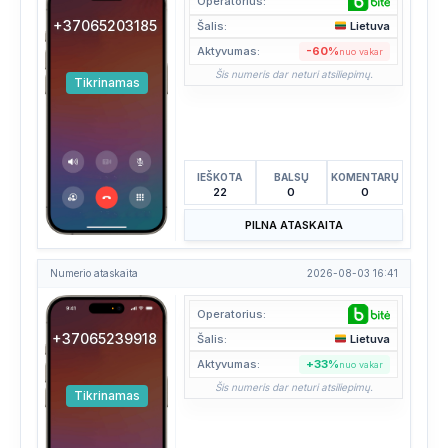
Operatorius:
+37065203185
Šalis:
Lietuva
Aktyvumas:
-60%
nuo vakar
Šis numeris dar neturi atsiliepimų.
Tikrinamas
IEŠKOTA
BALSŲ
KOMENTARŲ
22
0
0
PILNA ATASKAITA
Numerio ataskaita
2026-08-03 16:41
Operatorius:
+37065239918
Šalis:
Lietuva
Aktyvumas:
+33%
nuo vakar
Šis numeris dar neturi atsiliepimų.
Tikrinamas