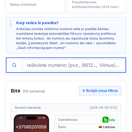
Populiariausias
Balsų sistemoje
prefiksas/miestas (354 num.)
i
Kaip veikia ši paieška?
Anksčiau įvestas telefono numeris arba jo pradžia žemiau
esančiame laukelyje automatiškai filtruos operatorių prefiksus
bei miestų kodus. Jei numeris jau egzistuoja mūsų duomenų
bazėje, jį pamatysite iškart. Jei numerio dar nėra – spustelėkite
„Gauti informaciją apie numerį“.
Bitė
✕ Rodyti visus filtrus
(59 numeriai)
Numerio ataskaita
2026-08-06 16:52
Operatorius:
+37065201059
Šalis:
Lietuva