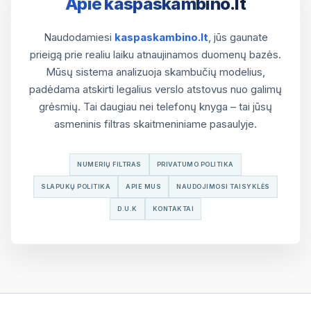
Apie kaspaskambino.lt
Naudodamiesi
kaspaskambino.lt
, jūs gaunate
prieigą prie realiu laiku atnaujinamos duomenų bazės.
Mūsų sistema analizuoja skambučių modelius,
padėdama atskirti legalius verslo atstovus nuo galimų
grėsmių. Tai daugiau nei telefonų knyga – tai jūsų
asmeninis filtras skaitmeniniame pasaulyje.
NUMERIŲ FILTRAS
PRIVATUMO POLITIKA
SLAPUKŲ POLITIKA
APIE MUS
NAUDOJIMOSI TAISYKLĖS
D.U.K
KONTAKTAI