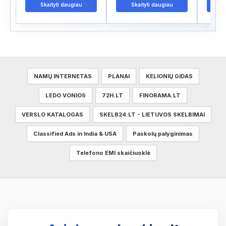
Skaityti daugiau
Skaityti daugiau
S
NAMŲ INTERNETAS
PLANAI
KELIONIŲ GIDAS
LEDO VONIOS
72H.LT
FINORAMA.LT
VERSLO KATALOGAS
SKELB24.LT - LIETUVOS SKELBIMAI
Classified Ads in India & USA
Paskolų palyginimas
Telefono EMI skaičiuoklė