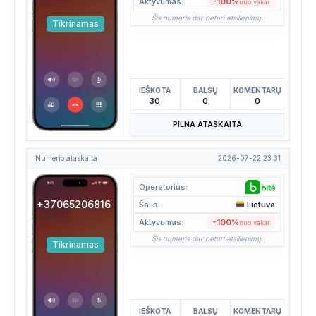
Aktyvumas:
-100%
nuo vakar
Šis numeris dar neturi atsiliepimų.
Tikrinamas
IEŠKOTA
BALSŲ
KOMENTARŲ
30
0
0
PILNA ATASKAITA
Numerio ataskaita
2026-07-22 23:31
Operatorius:
+37065206816
Šalis:
Lietuva
Aktyvumas:
-100%
nuo vakar
Šis numeris dar neturi atsiliepimų.
Tikrinamas
IEŠKOTA
BALSŲ
KOMENTARŲ