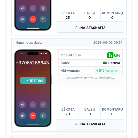
IEŠKOTA
BALSŲ
KOMENTARŲ
25
0
0
PILNA ATASKAITA
Numerio ataskaita
2026-08-03 09:57
Operatorius:
+37065266643
Šalis:
Lietuva
Aktyvumas:
+0%
nuo vakar
Šis numeris dar neturi atsiliepimų.
Tikrinamas
IEŠKOTA
BALSŲ
KOMENTARŲ
20
0
0
PILNA ATASKAITA