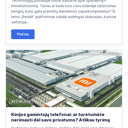
Technologijų pasaulyje nuolat kalbame apie spartėjimą ir
+370697
miniatiūrizavimą. Tačiau ar kada nors savo kišenėje nešiosimės
įrenginį, kurio galia pranoktų šiandienos superkompiuterius? Ši
tema „Reddit“ platformoje sukėlė audringas diskusijas, kuriose
KAIMYNINĖS ŠALYS
(5)
▾
vartotojai...
VAKARŲ EUROPA
(11)
▾
Plačiau
SKANDINAVIJA
(5)
▾
KASPASKAMBINO.LT NAUJIENOS
PIETŲ EUROPA
(8)
▾
VIDURIO IR RYTŲ EUROPA
(6)
▾
BALKANŲ ŠALYS
(7)
▾
RUSIJA IR KAUKAZAS
(4)
▾
APŽVALGOS
ŠIAURĖS AMERIKA
(1)
▾
Kinijos gamintojų telefonai: ar turėtumėte
nerimauti dėl savo privatumo? Atlikau tyrimą
LOTYNŲ AMERIKA
(8)
▾