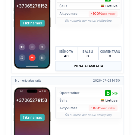
+37065278152
Šalis:
Lietuva
Aktyvumas:
-100%
nuo vakar
Šis numeris dar neturi atsiliepimų.
Tikrinamas
IEŠKOTA
BALSŲ
KOMENTARŲ
40
0
0
PILNA ATASKAITA
Numerio ataskaita
2026-07-21 14:50
Operatorius:
+37065278153
Šalis:
Lietuva
Aktyvumas:
-100%
nuo vakar
Šis numeris dar neturi atsiliepimų.
Tikrinamas