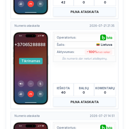
42
0
0
PILNA ATASKAITA
Numerio ataskaita
2026-07-21 21:35
Operatorius:
+37065288888
Šalis:
Lietuva
Aktyvumas:
-100%
nuo vakar
Šis numeris dar neturi atsiliepimų.
Tikrinamas
IEŠKOTA
BALSŲ
KOMENTARŲ
40
0
0
PILNA ATASKAITA
Numerio ataskaita
2026-07-21 14:51
Operatorius: