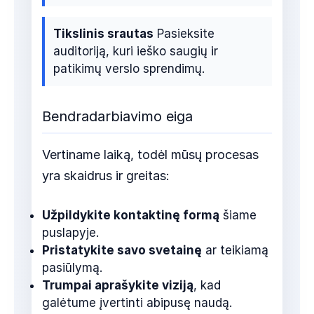
Tikslinis srautas
Pasieksite
auditoriją, kuri ieško saugių ir
patikimų verslo sprendimų.
Bendradarbiavimo eiga
Vertiname laiką, todėl mūsų procesas
yra skaidrus ir greitas:
Užpildykite kontaktinę formą
šiame
puslapyje.
Pristatykite savo svetainę
ar teikiamą
pasiūlymą.
Trumpai aprašykite viziją
, kad
galėtume įvertinti abipusę naudą.