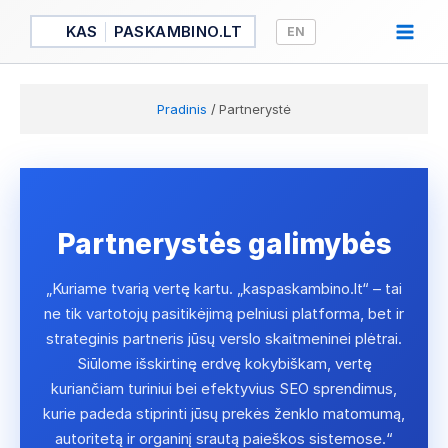
Pereiti
KAS
PASKAMBINO.LT
EN
prie
turinio
Pradinis
Partnerystė
Partnerystės galimybės
„Kuriame tvarią vertę kartu. „kaspaskambino.lt“ – tai
ne tik vartotojų pasitikėjimą pelniusi platforma, bet ir
strateginis partneris jūsų verslo skaitmeninei plėtrai.
Siūlome išskirtinę erdvę kokybiškam, vertę
kuriančiam turiniui bei efektyvius SEO sprendimus,
kurie padeda stiprinti jūsų prekės ženklo matomumą,
autoritetą ir organinį srautą paieškos sistemose.“