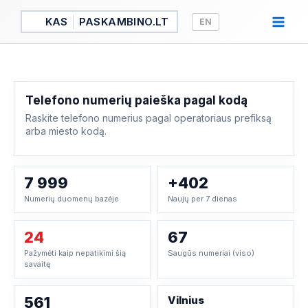
Pereiti
KAS
PASKAMBINO.LT
EN
prie
turinio
Telefono numerių paieška pagal kodą
Raskite telefono numerius pagal operatoriaus prefiksą
arba miesto kodą.
7 999
+402
Numerių duomenų bazėje
Naujų per 7 dienas
24
67
Pažymėti kaip nepatikimi šią
Saugūs numeriai (viso)
savaitę
561
Vilnius