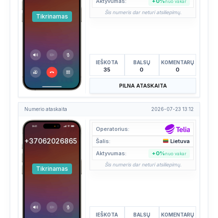
Aktyvumas:
+0%
nuo vakar
Šis numeris dar neturi atsiliepimų.
Tikrinamas
IEŠKOTA
BALSŲ
KOMENTARŲ
35
0
0
PILNA ATASKAITA
Numerio ataskaita
2026-07-23 13:12
Operatorius:
+37062026865
Šalis:
Lietuva
Aktyvumas:
+0%
nuo vakar
Šis numeris dar neturi atsiliepimų.
Tikrinamas
IEŠKOTA
BALSŲ
KOMENTARŲ