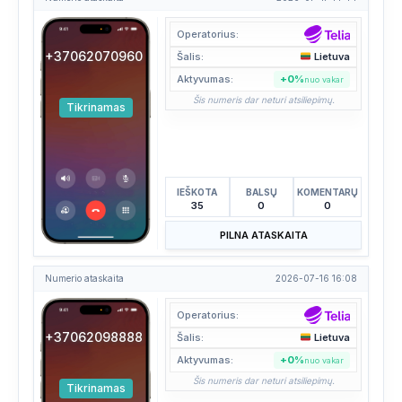
Operatorius:
+37062070960
Šalis:
Lietuva
Aktyvumas:
+0%
nuo vakar
Šis numeris dar neturi atsiliepimų.
Tikrinamas
IEŠKOTA
BALSŲ
KOMENTARŲ
35
0
0
PILNA ATASKAITA
Numerio ataskaita
2026-07-16 16:08
Operatorius:
+37062098888
Šalis:
Lietuva
Aktyvumas:
+0%
nuo vakar
Šis numeris dar neturi atsiliepimų.
Tikrinamas