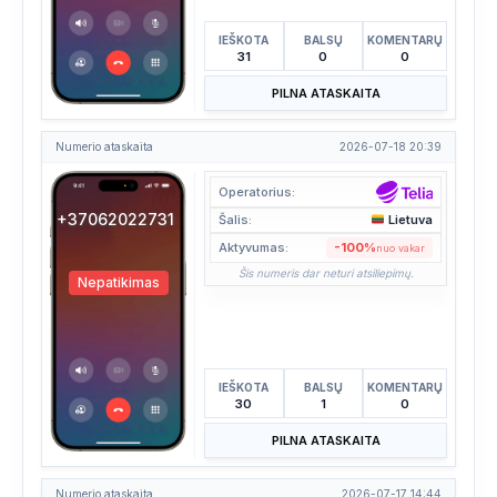
IEŠKOTA
BALSŲ
KOMENTARŲ
31
0
0
PILNA ATASKAITA
Numerio ataskaita
2026-07-18 20:39
Operatorius:
+37062022731
Šalis:
Lietuva
Aktyvumas:
-100%
nuo vakar
Šis numeris dar neturi atsiliepimų.
Nepatikimas
IEŠKOTA
BALSŲ
KOMENTARŲ
30
1
0
PILNA ATASKAITA
Numerio ataskaita
2026-07-17 14:44