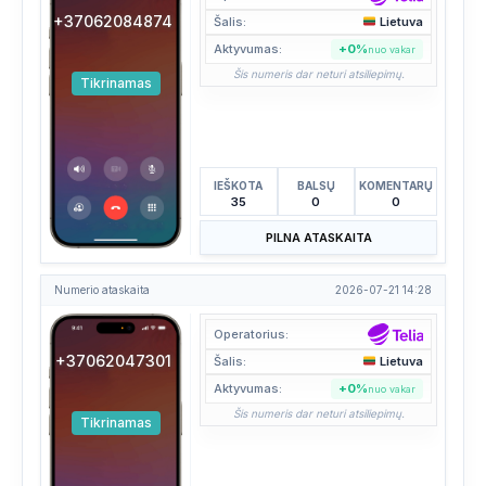
+37062084874
Šalis:
Lietuva
Aktyvumas:
+0%
nuo vakar
Šis numeris dar neturi atsiliepimų.
Tikrinamas
IEŠKOTA
BALSŲ
KOMENTARŲ
35
0
0
PILNA ATASKAITA
Numerio ataskaita
2026-07-21 14:28
Operatorius:
+37062047301
Šalis:
Lietuva
Aktyvumas:
+0%
nuo vakar
Šis numeris dar neturi atsiliepimų.
Tikrinamas