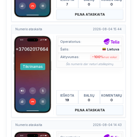
7
0
0
PILNA ATASKAITA
Numerio ataskaita
2026-08-04 15:44
Operatorius:
+37062017664
Šalis:
Lietuva
Aktyvumas:
-100%
nuo vakar
Šis numeris dar neturi atsiliepimų.
Tikrinamas
IEŠKOTA
BALSŲ
KOMENTARŲ
19
0
0
PILNA ATASKAITA
Numerio ataskaita
2026-08-04 14:43