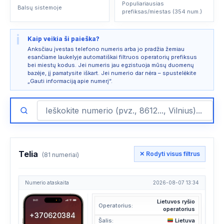
Populiariausias
Balsų sistemoje
prefiksas/miestas (354 num.)
i
Kaip veikia ši paieška?
Anksčiau įvestas telefono numeris arba jo pradžia žemiau
esančiame laukelyje automatiškai filtruos operatorių prefiksus
bei miestų kodus. Jei numeris jau egzistuoja mūsų duomenų
bazėje, jį pamatysite iškart. Jei numerio dar nėra – spustelėkite
„Gauti informaciją apie numerį“.
Telia
✕ Rodyti visus filtrus
(81 numeriai)
Numerio ataskaita
2026-08-07 13:34
Lietuvos ryšio
Operatorius:
operatorius
+370620384
Šalis:
Lietuva