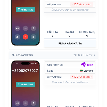
Aktyvumas:
-100%
nuo vakar
Tikrinamas
Šis numeris dar neturi atsiliepimų.
IEŠKOTA
BALSŲ
KOMENTARŲ
9
0
0
PILNA ATASKAITA
Numerio ataskaita
2026-08-07 11:59
Operatorius:
+37062078027
Šalis:
Lietuva
Aktyvumas:
-100%
nuo vakar
Šis numeris dar neturi atsiliepimų.
Tikrinamas
IEŠKOTA
BALSŲ
KOMENTARŲ