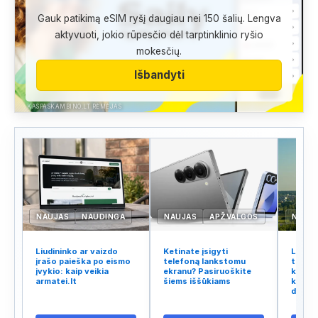
Gauk patikimą eSIM ryšį daugiau nei 150 šalių. Lengva
aktyvuoti, jokio rūpesčio dėl tarptinklinio ryšio
mokesčių.
Išbandyti
KASPASKAMBINO.LT RĖMĖJAS
NAUJAS
NAUDINGA
NAUJAS
APŽVALGOS
NAUJ
Liudininko ar vaizdo
Ketinate įsigyti
Lietuv
įrašo paieška po eismo
telefoną lankstomu
tinklo
įvykio: kaip veikia
ekranu? Pasiruoškite
kodėl 
armatei.lt
šiems iššūkiams
kalba 
didžiu