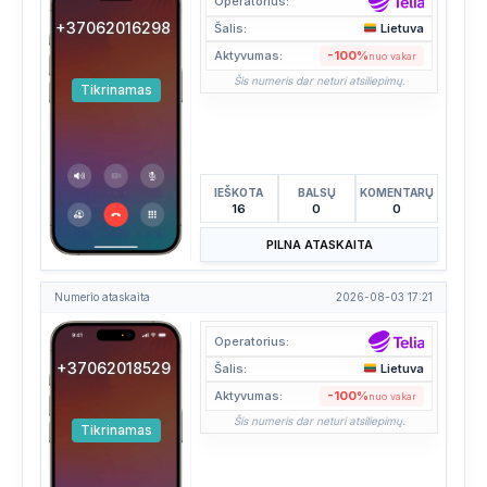
Operatorius:
+37062016298
Šalis:
Lietuva
Aktyvumas:
-100%
nuo vakar
Šis numeris dar neturi atsiliepimų.
Tikrinamas
IEŠKOTA
BALSŲ
KOMENTARŲ
16
0
0
PILNA ATASKAITA
Numerio ataskaita
2026-08-03 17:21
Operatorius:
+37062018529
Šalis:
Lietuva
Aktyvumas:
-100%
nuo vakar
Šis numeris dar neturi atsiliepimų.
Tikrinamas