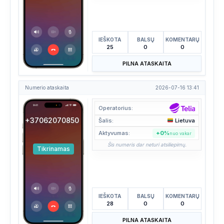
IEŠKOTA
BALSŲ
KOMENTARŲ
25
0
0
PILNA ATASKAITA
Numerio ataskaita
2026-07-16 13:41
Operatorius:
+37062070850
Šalis:
Lietuva
Aktyvumas:
+0%
nuo vakar
Šis numeris dar neturi atsiliepimų.
Tikrinamas
IEŠKOTA
BALSŲ
KOMENTARŲ
28
0
0
PILNA ATASKAITA