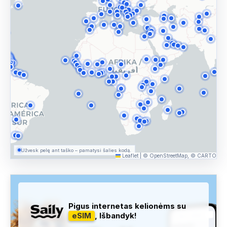
Užvesk pelę ant taško – pamatysi šalies kodą.
Leaflet
|
© OpenStreetMap, © CARTO
Pigus internetas kelionėms su
eSIM
, Išbandyk!