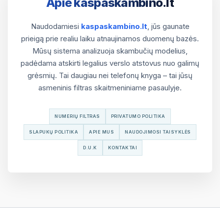
Apie kaspaskambino.lt
Naudodamiesi
kaspaskambino.lt
, jūs gaunate
prieigą prie realiu laiku atnaujinamos duomenų bazės.
Mūsų sistema analizuoja skambučių modelius,
padėdama atskirti legalius verslo atstovus nuo galimų
grėsmių. Tai daugiau nei telefonų knyga – tai jūsų
asmeninis filtras skaitmeniniame pasaulyje.
NUMERIŲ FILTRAS
PRIVATUMO POLITIKA
SLAPUKŲ POLITIKA
APIE MUS
NAUDOJIMOSI TAISYKLĖS
D.U.K
KONTAKTAI