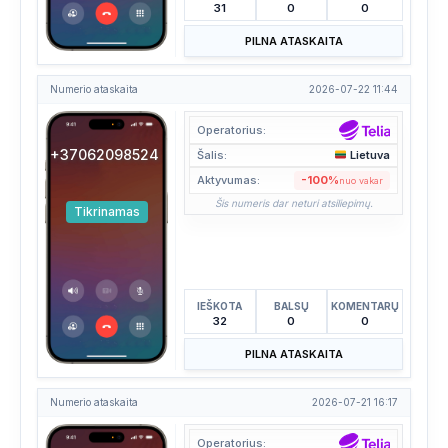
31
0
0
PILNA ATASKAITA
Numerio ataskaita
2026-07-22 11:44
Operatorius:
+37062098524
Šalis:
Lietuva
Aktyvumas:
-100%
nuo vakar
Šis numeris dar neturi atsiliepimų.
Tikrinamas
IEŠKOTA
BALSŲ
KOMENTARŲ
32
0
0
PILNA ATASKAITA
Numerio ataskaita
2026-07-21 16:17
Operatorius: