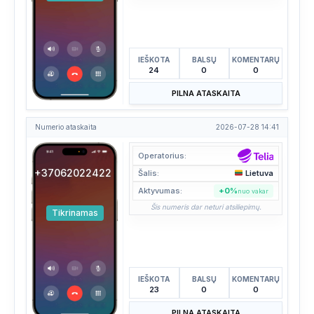
IEŠKOTA
BALSŲ
KOMENTARŲ
24
0
0
PILNA ATASKAITA
Numerio ataskaita
2026-07-28 14:41
Operatorius:
+37062022422
Šalis:
Lietuva
Aktyvumas:
+0%
nuo vakar
Šis numeris dar neturi atsiliepimų.
Tikrinamas
IEŠKOTA
BALSŲ
KOMENTARŲ
23
0
0
PILNA ATASKAITA