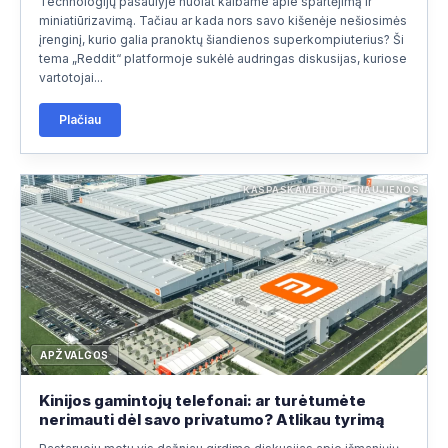
Technologijų pasaulyje nuolat kalbame apie spartėjimą ir
+370697
miniatiūrizavimą. Tačiau ar kada nors savo kišenėje nešiosimės
įrenginį, kurio galia pranoktų šiandienos superkompiuterius? Ši
tema „Reddit“ platformoje sukėlė audringas diskusijas, kuriose
KAIMYNINĖS ŠALYS
(5)
▾
vartotojai...
VAKARŲ EUROPA
(11)
▾
Plačiau
SKANDINAVIJA
(5)
▾
KASPASKAMBINO.LT NAUJIENOS
PIETŲ EUROPA
(8)
▾
VIDURIO IR RYTŲ EUROPA
(6)
▾
BALKANŲ ŠALYS
(7)
▾
RUSIJA IR KAUKAZAS
(4)
▾
APŽVALGOS
ŠIAURĖS AMERIKA
(1)
▾
Kinijos gamintojų telefonai: ar turėtumėte
nerimauti dėl savo privatumo? Atlikau tyrimą
LOTYNŲ AMERIKA
(8)
▾