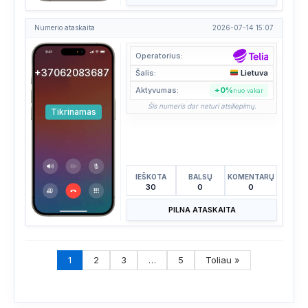
Numerio ataskaita
2026-07-14 15:07
Operatorius:
+37062083687
Šalis:
Lietuva
Aktyvumas:
+0%
nuo vakar
Šis numeris dar neturi atsiliepimų.
Tikrinamas
IEŠKOTA
BALSŲ
KOMENTARŲ
30
0
0
PILNA ATASKAITA
1
2
3
…
5
Toliau »