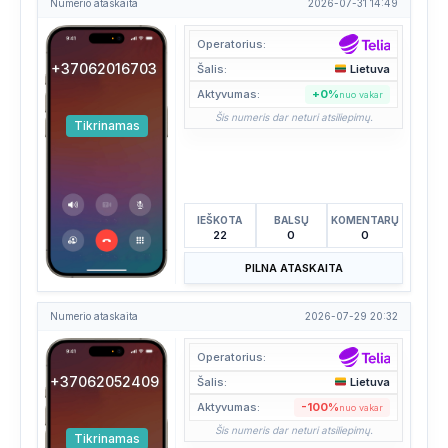
Numerio ataskaita
2026-07-31 14:49
Operatorius:
+37062016703
Šalis:
Lietuva
Aktyvumas:
+0%
nuo vakar
Šis numeris dar neturi atsiliepimų.
Tikrinamas
IEŠKOTA
BALSŲ
KOMENTARŲ
22
0
0
PILNA ATASKAITA
Numerio ataskaita
2026-07-29 20:32
Operatorius:
+37062052409
Šalis:
Lietuva
Aktyvumas:
-100%
nuo vakar
Šis numeris dar neturi atsiliepimų.
Tikrinamas