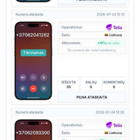
Numerio ataskaita
2026-07-24 15:13
Operatorius:
+37062041262
Šalis:
Lietuva
Aktyvumas:
+0%
nuo vakar
Šis numeris dar neturi atsiliepimų.
Tikrinamas
IEŠKOTA
BALSŲ
KOMENTARŲ
35
0
0
PILNA ATASKAITA
Numerio ataskaita
2026-07-24 13:26
Operatorius:
+37062093300
Šalis:
Lietuva