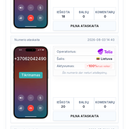
IEŠKOTA
BALSŲ
KOMENTARŲ
18
0
0
PILNA ATASKAITA
Numerio ataskaita
2026-08-03 14:40
Operatorius:
+37062042490
Šalis:
Lietuva
Aktyvumas:
-100%
nuo vakar
Šis numeris dar neturi atsiliepimų.
Tikrinamas
IEŠKOTA
BALSŲ
KOMENTARŲ
20
0
0
PILNA ATASKAITA