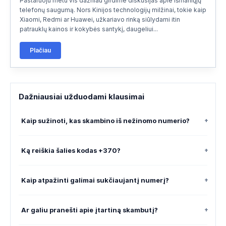
Pastaruoju metu vis dažniau girdime diskusijas apie išmaniųjų
telefonų saugumą. Nors Kinijos technologijų milžinai, tokie kaip
ARTIMIEJI RYTAI
(12)
▾
Xiaomi, Redmi ar Huawei, užkariavo rinką siūlydami itin
patrauklų kainos ir kokybės santykį, daugeliui...
AZIJA
(15)
▾
Plačiau
OKEANIJA
(2)
▾
AFRIKA
(6)
▾
Dažniausiai užduodami klausimai
LATVIJOS MIESTAI
(26)
▾
Kaip sužinoti, kas skambino iš nežinomo numerio?
+
LENKIJOS MIESTAI
(49)
▾
Ką reiškia šalies kodas +370?
+
VOKIETIJOS MIESTAI (DIDIEJI)
(16)
▾
JUNGTINĖS KARALYSTĖS MIESTAI
(17)
Kaip atpažinti galimai sukčiaujantį numerį?
+
▾
RUSIJOS MIESTAI / REGIONAI
(17)
▾
Ar galiu pranešti apie įtartiną skambutį?
+
BALTARUSIJOS MIESTAI
(6)
▾