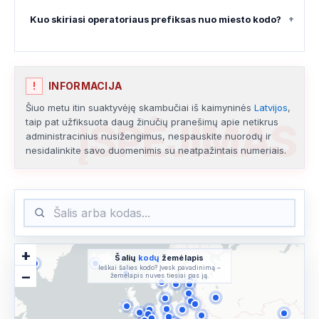
Kuo skiriasi operatoriaus prefiksas nuo miesto kodo?
+
PRANCŪZIJOS REGIONAI
(5)
▾
!
INFORMACIJA
Šiuo metu itin suaktyvėję skambučiai iš kaimyninės
Latvijos
,
ĮSPĖJIMAS
taip pat užfiksuota daug žinučių pranešimų apie netikrus
administracinius nusižengimus, nespauskite nuorodų ir
nesidalinkite savo duomenimis su neatpažintais numeriais.
+
Šalių
kodų
žemėlapis
Ieškai šalies kodo? Įvesk pavadinimą –
−
žemėlapis nuves tiesiai pas ją.