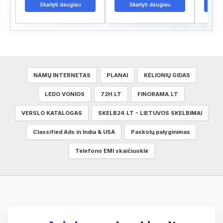
Skaityti daugiau
Skaityti daugiau
S
NAMŲ INTERNETAS
PLANAI
KELIONIŲ GIDAS
LEDO VONIOS
72H.LT
FINORAMA.LT
VERSLO KATALOGAS
SKELB24.LT - LIETUVOS SKELBIMAI
Classified Ads in India & USA
Paskolų palyginimas
Telefono EMI skaičiuoklė