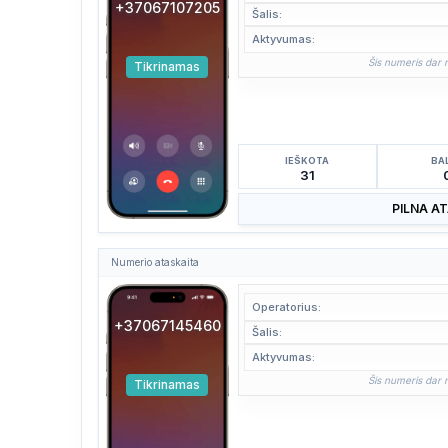
+37067107205
Šalis:
Aktyvumas:
Šis numeris dar n
Tikrinamas
IEŠKOTA
BA
31
PILNA A
Numerio ataskaita
Operatorius:
+37067145460
Šalis:
Aktyvumas:
Šis numeris dar n
Tikrinamas