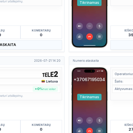
eturi atsiliepimų.
Tikrinamas
LSŲ
KOMENTARŲ
IEŠK
0
0
3
TASKAITA
2026-07-21 14:20
Numerio ataskaita
Operatoriu
+37067195034
Lietuva
Šalis:
+0%
Aktyvumas
nuo vakar
eturi atsiliepimų.
Tikrinamas
LSŲ
KOMENTARŲ
IEŠK
0
0
2