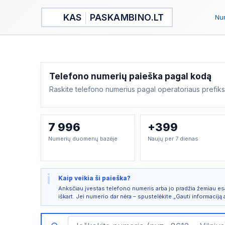
Pereiti
KAS
PASKAMBINO.LT
prie
Num
turinio
Telefono numerių paieška pagal kodą
Raskite telefono numerius pagal operatoriaus prefik
7 996
+399
Numerių duomenų bazėje
Naujų per 7 dienas
i
Kaip veikia ši paieška?
Anksčiau įvestas telefono numeris arba jo pradžia žemiau es
iškart. Jei numerio dar nėra – spustelėkite „Gauti informaciją 