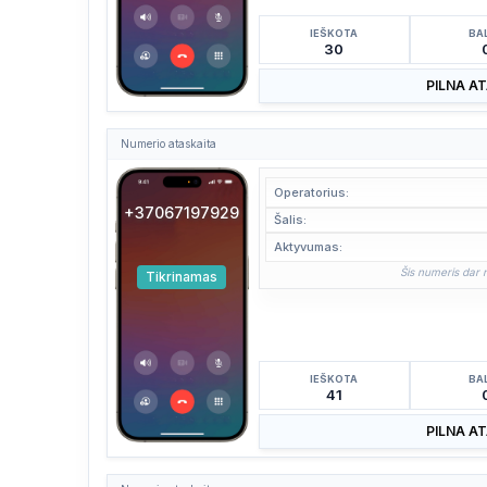
IEŠKOTA
BA
30
PILNA A
Numerio ataskaita
Operatorius:
+37067197929
Šalis:
Aktyvumas:
Šis numeris dar n
Tikrinamas
IEŠKOTA
BA
41
PILNA A