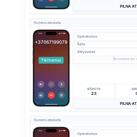
PILNA A
Numerio ataskaita
Operatorius:
+37067199079
Šalis:
Aktyvumas:
Šis numeris dar n
Tikrinamas
IEŠKOTA
BA
23
PILNA A
Numerio ataskaita
Operatorius: