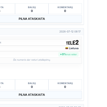
OTA
BALSŲ
KOMENTARŲ
6
0
0
PILNA ATASKAITA
2026-07-12 08:17
s:
Lietuva
:
+0%
nuo vakar
Šis numeris dar neturi atsiliepimų.
OTA
BALSŲ
KOMENTARŲ
3
0
0
PILNA ATASKAITA