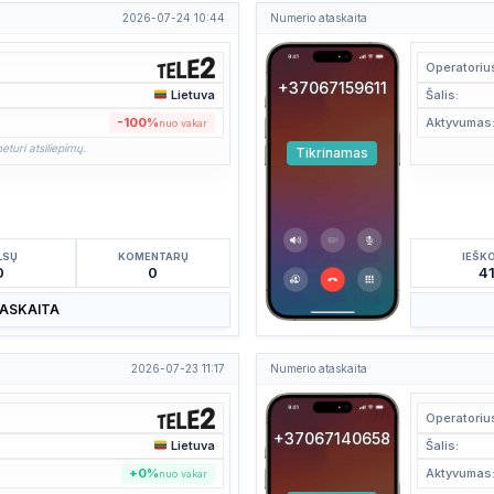
2026-07-24 10:44
Numerio ataskaita
Operatoriu
+37067159611
Lietuva
Šalis:
-100%
Aktyvumas
nuo vakar
eturi atsiliepimų.
Tikrinamas
LSŲ
KOMENTARŲ
IEŠK
0
0
4
TASKAITA
2026-07-23 11:17
Numerio ataskaita
Operatoriu
+37067140658
Lietuva
Šalis:
+0%
Aktyvumas
nuo vakar