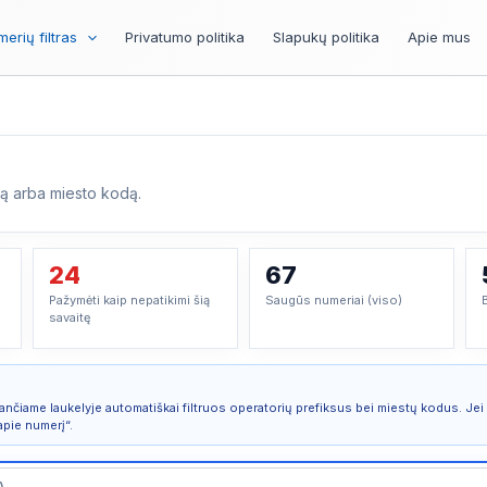
erių filtras
Privatumo politika
Slapukų politika
Apie mus
są arba miesto kodą.
24
67
Pažymėti kaip nepatikimi šią
Saugūs numeriai (viso)
savaitę
ančiame laukelyje automatiškai filtruos operatorių prefiksus bei miestų kodus. Je
apie numerį“.