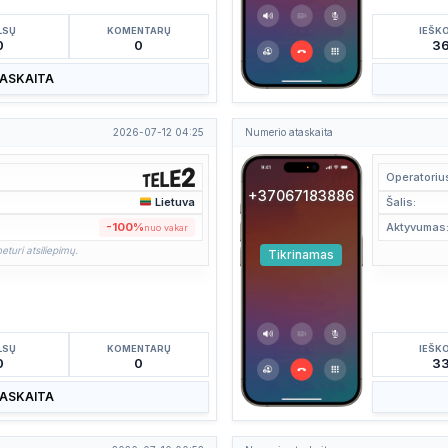
LSŲ
KOMENTARŲ
IEŠK
0
0
3
TASKAITA
2026-07-12 04:25
Numerio ataskaita
Operatoriu
+37067183886
Lietuva
Šalis:
-100%
Aktyvumas
nuo vakar
eturi atsiliepimų.
Tikrinamas
LSŲ
KOMENTARŲ
IEŠK
0
0
3
TASKAITA