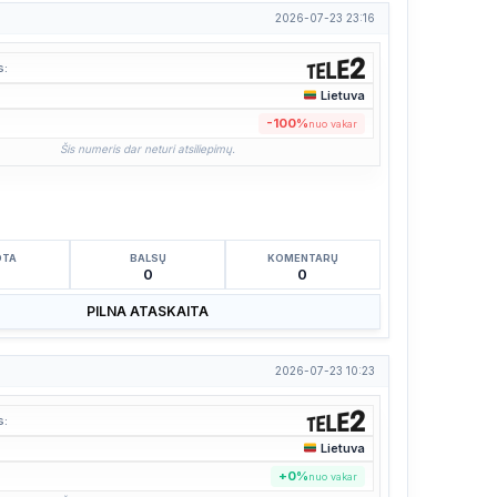
2026-07-23 23:16
s:
Lietuva
:
-100%
nuo vakar
Šis numeris dar neturi atsiliepimų.
OTA
BALSŲ
KOMENTARŲ
1
0
0
PILNA ATASKAITA
2026-07-23 10:23
s:
Lietuva
:
+0%
nuo vakar