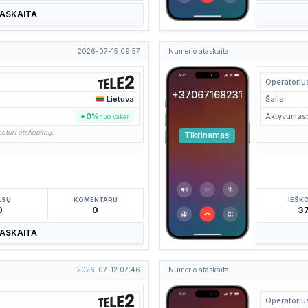
TASKAITA
2026-07-15 09:57
Numerio ataskaita
Operatoriu
+37067168231
Lietuva
Šalis:
+0%
Aktyvumas
nuo vakar
eturi atsiliepimų.
Tikrinamas
LSŲ
KOMENTARŲ
IEŠK
0
0
3
TASKAITA
2026-07-12 07:46
Numerio ataskaita
Operatoriu