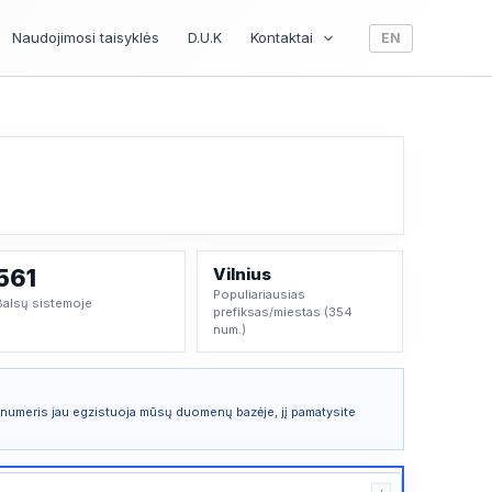
Naudojimosi taisyklės
D.U.K
Kontaktai
EN
561
Vilnius
Populiariausias
Balsų sistemoje
prefiksas/miestas (354
num.)
i numeris jau egzistuoja mūsų duomenų bazėje, jį pamatysite