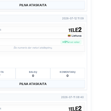
PILNA ATASKAITA
2026-07-12 11:09
s:
Lietuva
:
+0%
nuo vakar
Šis numeris dar neturi atsiliepimų.
OTA
BALSŲ
KOMENTARŲ
7
0
0
PILNA ATASKAITA
2026-07-11 08:40
s: