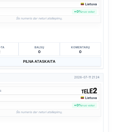
Lietuva
:
+0%
nuo vakar
Šis numeris dar neturi atsiliepimų.
OTA
BALSŲ
KOMENTARŲ
2
0
0
PILNA ATASKAITA
2026-07-11 21:24
s:
Lietuva
:
+0%
nuo vakar
Šis numeris dar neturi atsiliepimų.