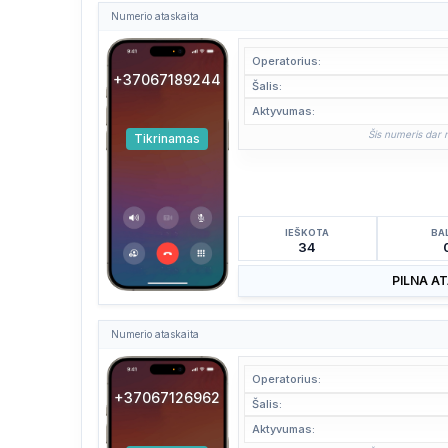
Numerio ataskaita
Operatorius:
+37067189244
Šalis:
Aktyvumas:
Šis numeris dar n
Tikrinamas
IEŠKOTA
BA
34
PILNA A
Numerio ataskaita
Operatorius:
+37067126962
Šalis:
Aktyvumas: