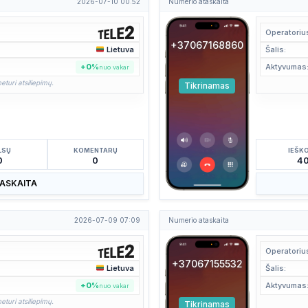
2026-07-10 00:52
Numerio ataskaita
Operatoriu
+37067168860
Lietuva
Šalis:
+0%
Aktyvumas
nuo vakar
eturi atsiliepimų.
Tikrinamas
LSŲ
KOMENTARŲ
IEŠK
0
0
4
TASKAITA
2026-07-09 07:09
Numerio ataskaita
Operatoriu
+37067155532
Lietuva
Šalis:
+0%
Aktyvumas
nuo vakar
eturi atsiliepimų.
Tikrinamas