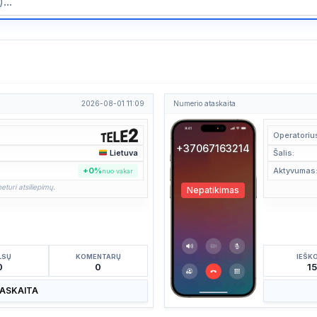
2026-08-01 11:09
Numerio ataskaita
Operatoriu
+37067163214
Lietuva
Šalis:
+0%
Aktyvumas
nuo vakar
eturi atsiliepimų.
Nepatikimas
LSŲ
KOMENTARŲ
IEŠK
0
0
1
TASKAITA