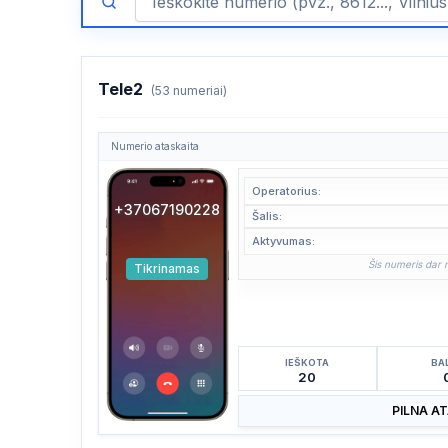
Tele2
(53 numeriai)
Numerio ataskaita
Operatorius:
+37067190228
Šalis:
Aktyvumas:
Šis numeris dar n
Tikrinamas
IEŠKOTA
BA
20
PILNA A