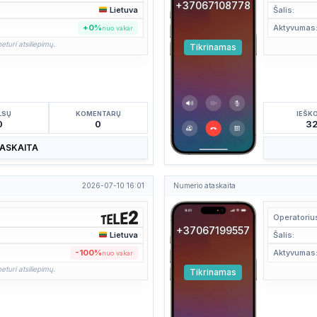
+37067108778
Lietuva
Šalis:
+0%
Aktyvumas
nuo vakar
eturi atsiliepimų.
Tikrinamas
LSŲ
KOMENTARŲ
IEŠK
0
0
3
TASKAITA
2026-07-10 16:01
Numerio ataskaita
Operatoriu
+37067199557
Lietuva
Šalis:
-100%
Aktyvumas
nuo vakar
eturi atsiliepimų.
Tikrinamas