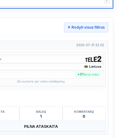
/
✕ Rodyti visus filtrus
2026-07-31 22:02
s:
Lietuva
:
+0%
nuo vakar
Šis numeris dar neturi atsiliepimų.
OTA
BALSŲ
KOMENTARŲ
5
1
0
PILNA ATASKAITA