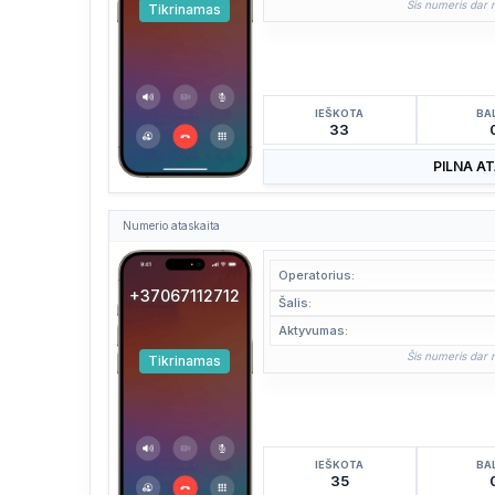
Šis numeris dar n
Tikrinamas
IEŠKOTA
BA
33
PILNA A
Numerio ataskaita
Operatorius:
+37067112712
Šalis:
Aktyvumas:
Šis numeris dar n
Tikrinamas
IEŠKOTA
BA
35