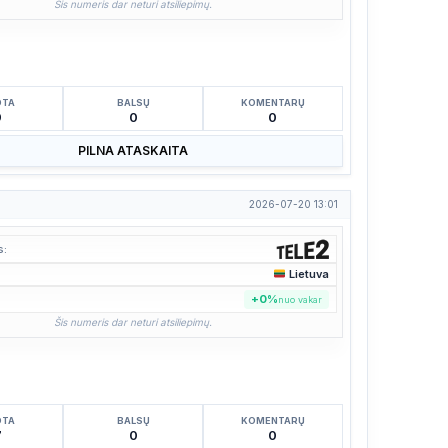
Šis numeris dar neturi atsiliepimų.
OTA
BALSŲ
KOMENTARŲ
9
0
0
PILNA ATASKAITA
2026-07-20 13:01
s:
Lietuva
:
+0%
nuo vakar
Šis numeris dar neturi atsiliepimų.
OTA
BALSŲ
KOMENTARŲ
7
0
0