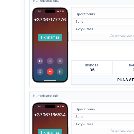
Numerio ataskaita
Operatorius:
+37067177776
Šalis:
Aktyvumas:
Šis numeris dar n
Tikrinamas
IEŠKOTA
BA
35
PILNA A
Numerio ataskaita
Operatorius:
+37067166534
Šalis:
Aktyvumas:
Šis numeris dar n
Tikrinamas