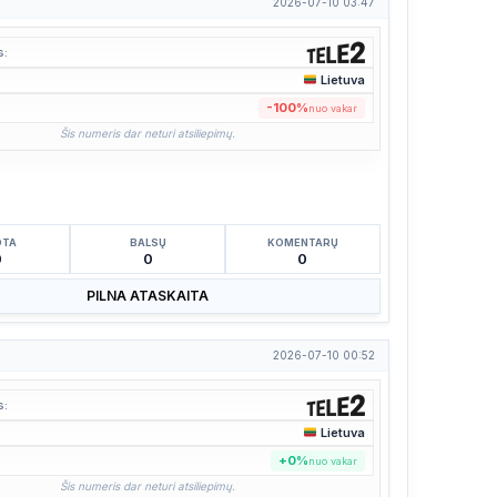
2026-07-10 03:47
s:
Lietuva
:
-100%
nuo vakar
Šis numeris dar neturi atsiliepimų.
OTA
BALSŲ
KOMENTARŲ
0
0
0
PILNA ATASKAITA
2026-07-10 00:52
s:
Lietuva
:
+0%
nuo vakar
Šis numeris dar neturi atsiliepimų.