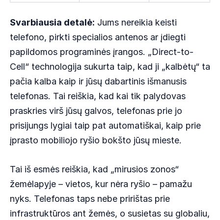
Svarbiausia detalė:
Jums nereikia keisti
telefono, pirkti specialios antenos ar įdiegti
papildomos programinės įrangos. „Direct-to-
Cell“ technologija sukurta taip, kad ji „kalbėtų“ ta
pačia kalba kaip ir jūsų dabartinis išmanusis
telefonas. Tai reiškia, kad kai tik palydovas
praskries virš jūsų galvos, telefonas prie jo
prisijungs lygiai taip pat automatiškai, kaip prie
įprasto mobiliojo ryšio bokšto jūsų mieste.
Tai iš esmės reiškia, kad „mirusios zonos“
žemėlapyje – vietos, kur nėra ryšio – pamažu
nyks. Telefonas taps nebe pririštas prie
infrastruktūros ant žemės, o susietas su globaliu,