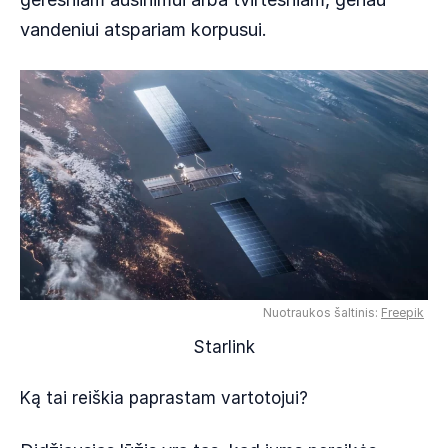
vandeniui atspariam korpusui.
Nuotraukos šaltinis:
Freepik
Starlink
Ką tai reiškia paprastam vartotojui?