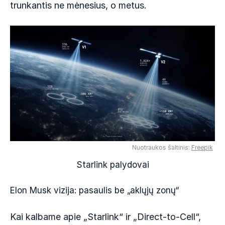
trunkantis ne mėnesius, o metus.
Nuotraukos šaltinis:
Freepik
Starlink palydovai
Elon Musk vizija: pasaulis be „aklųjų zonų“
Kai kalbame apie „Starlink“ ir „Direct-to-Cell“,