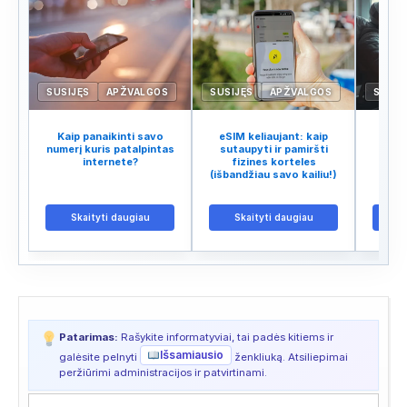
SUSIJĘS
APŽVALGOS
SUSIJĘS
APŽVALGOS
SUSIJ
Kaip panaikinti savo
eSIM keliaujant: kaip
Kosmi
numerį kuris patalpintas
sutaupyti ir pamiršti
kaip 
internete?
fizines korteles
tarp
(išbandžiau savo kailiu!)
Skaityti daugiau
Skaityti daugiau
S
Patarimas:
Rašykite informatyviai, tai padės kitiems ir
Išsamiausio
galėsite pelnyti
ženkliuką. Atsiliepimai
peržiūrimi administracijos ir patvirtinami.