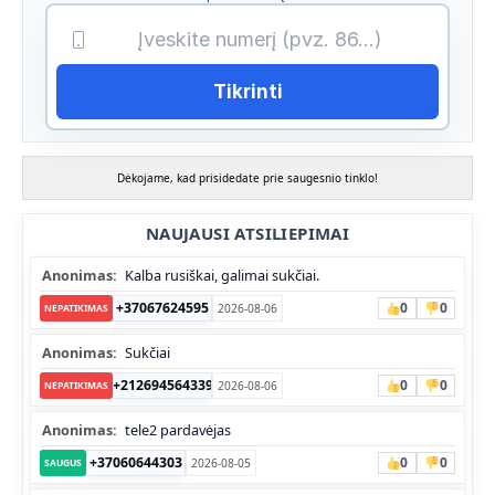
Tikrinti
Dėkojame, kad prisidedate prie saugesnio tinklo!
NAUJAUSI ATSILIEPIMAI
Anonimas:
Kalba rusiškai, galimai sukčiai.
+37067624595
0
0
2026-08-06
NEPATIKIMAS
Anonimas:
Sukčiai
+212694564339
0
0
2026-08-06
NEPATIKIMAS
Anonimas:
tele2 pardavėjas
+37060644303
0
0
2026-08-05
SAUGUS