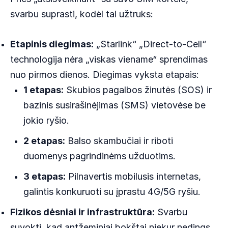
svarbu suprasti, kodėl tai užtruks:
Etapinis diegimas:
„Starlink“ „Direct-to-Cell“
technologija nėra „viskas viename“ sprendimas
nuo pirmos dienos. Diegimas vyksta etapais:
1 etapas:
Skubios pagalbos žinutės (SOS) ir
bazinis susirašinėjimas (SMS) vietovėse be
jokio ryšio.
2 etapas:
Balso skambučiai ir riboti
duomenys pagrindinėms užduotims.
3 etapas:
Pilnavertis mobilusis internetas,
galintis konkuruoti su įprastu 4G/5G ryšiu.
Fizikos dėsniai ir infrastruktūra:
Svarbu
suvokti, kad antžeminiai bokštai niekur nedings.