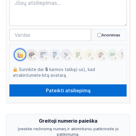
Anonimas
Surinkite dar
5
karmos tašką(-us), kad
atrakintumėte kitą avatarą.
Greitoji numerio paieška
Įveskite nežinomą numerį ir akimirksniu patikrinsite jo
patikimumą.