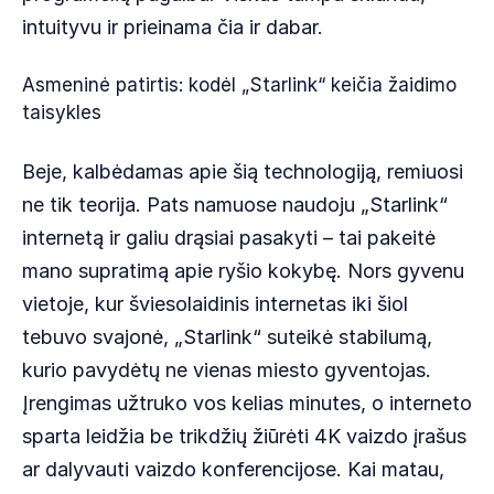
intuityvu ir prieinama čia ir dabar.
Asmeninė patirtis: kodėl „Starlink“ keičia žaidimo
taisykles
Beje, kalbėdamas apie šią technologiją, remiuosi
ne tik teorija. Pats namuose naudoju „Starlink“
internetą ir galiu drąsiai pasakyti – tai pakeitė
mano supratimą apie ryšio kokybę. Nors gyvenu
vietoje, kur šviesolaidinis internetas iki šiol
tebuvo svajonė, „Starlink“ suteikė stabilumą,
kurio pavydėtų ne vienas miesto gyventojas.
Įrengimas užtruko vos kelias minutes, o interneto
sparta leidžia be trikdžių žiūrėti 4K vaizdo įrašus
ar dalyvauti vaizdo konferencijose. Kai matau,