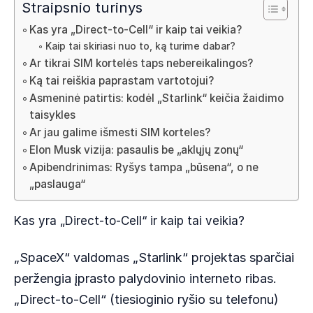
Straipsnio turinys
Kas yra „Direct-to-Cell“ ir kaip tai veikia?
Kaip tai skiriasi nuo to, ką turime dabar?
Ar tikrai SIM kortelės taps nebereikalingos?
Ką tai reiškia paprastam vartotojui?
Asmeninė patirtis: kodėl „Starlink“ keičia žaidimo
taisykles
Ar jau galime išmesti SIM korteles?
Elon Musk vizija: pasaulis be „aklųjų zonų“
Apibendrinimas: Ryšys tampa „būsena“, o ne
„paslauga“
Kas yra „Direct-to-Cell“ ir kaip tai veikia?
„SpaceX“ valdomas „Starlink“ projektas sparčiai
peržengia įprasto palydovinio interneto ribas.
„Direct-to-Cell“ (tiesioginio ryšio su telefonu)