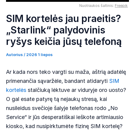
Nuotraukos šaltinis:
Freepik
SIM kortelės jau praeitis?
„Starlink“ palydovinis
ryšys keičia jūsų telefoną
Autorius /
2026 1 liepos
Ar kada nors teko vargti su maža, aštrią adatėlę
primenančia sąvaržėle, bandant atidaryti
SIM
kortelės
stalčiuką lėktuve ar viduryje oro uosto?
O gal esate patyrę tą nejaukų stresą, kai
nusileidus svečioje šalyje telefonas rodo „No
Service“ ir jūs desperatiškai ieškote artimiausio
kiosko, kad nusipirktumėte fizinę SIM kortelę?