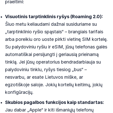
praeitimi:
Visuotinis tarptinklinis ryšys (Roaming 2.0):
Šiuo metu keliaudami dažnai susiduriame su
„tarptinklinio ryšio spąstais“ – brangiais tarifais
arba poreikiu oro uoste pirkti vietinę SIM kortelę.
Su palydoviniu ryšiu ir eSIM, jūsų telefonas galės
automatiškai persijungti į geriausią prieinamą
tinklą. Jei jūsų operatorius bendradarbiauja su
palydoviniu tinklu, ryšys tiesiog „bus“ –
nesvarbu, ar esate Lietuvos miške, ar
egzotiškoje saloje. Jokių kortelių keitimų, jokių
konfigūracijų.
Skubios pagalbos funkcijos kaip standartas:
Jau dabar „Apple“ ir kiti išmaniųjų telefonų