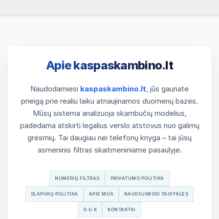
Apie kaspaskambino.lt
Naudodamiesi
kaspaskambino.lt
, jūs gaunate
prieigą prie realiu laiku atnaujinamos duomenų bazės.
Mūsų sistema analizuoja skambučių modelius,
padėdama atskirti legalius verslo atstovus nuo galimų
grėsmių. Tai daugiau nei telefonų knyga – tai jūsų
asmeninis filtras skaitmeniniame pasaulyje.
NUMERIŲ FILTRAS
PRIVATUMO POLITIKA
SLAPUKŲ POLITIKA
APIE MUS
NAUDOJIMOSI TAISYKLĖS
D.U.K
KONTAKTAI