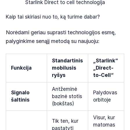
Starlink Direct to cell technologija
Kaip tai skiriasi nuo to, ką turime dabar?
Norėdami geriau suprasti technologijos esmę,
palyginkime senąjį metodą su naujuoju:
Standartinis
„Starlink“
Funkcija
mobilusis
„Direct-
ryšys
to-Cell“
Antžeminė
Signalo
Palydovas
bazinė stotis
šaltinis
orbitoje
(bokštas)
Visur, kur
Tik ten, kur
matomas
pastatyti