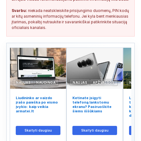
Svarbu:
niekada neatskleiskite prisijungimo duomenų, PIN kodų
ar kitų asmeninių informacijų telefonu. Jei kyla bent menkiausias
įtarimas, pokalbį nutraukite ir savarankiškai patikrinkite situaciją
oficialiais kanalais.
NAUJAS
NAUDINGA
NAUJAS
APŽVALGOS
NAUJ
Liudininko ar vaizdo
Ketinate įsigyti
Lietuv
įrašo paieška po eismo
telefoną lankstomu
tinklo
įvykio: kaip veikia
ekranu? Pasiruoškite
kodėl 
armatei.lt
šiems iššūkiams
kalba 
didžiu
Skaityti daugiau
Skaityti daugiau
S