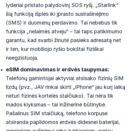
lyderiai pristato palydovinį SOS ryšį. „Starlink“
šią funkciją išplės iki įprasto susirašinėjimo
(SMS) ir duomenų perdavimo. Tai nebebus tik
funkcija „nelaimės atveju“ – tai taps patikimumo
garantu, kad svarbi žinutė pasieks adresatą net
ir ten, kur mobiliojo ryšio bokštai fiziškai
neegzistuoja.
eSIM dominavimas ir erdvės taupymas:
Telefonų gamintojai aktyviai atsisako fizinių SIM
lizdų (pvz., JAV rinkai skirti „iPhone“ jau kurį laiką
neturi fizinės kortelės stalčiuko). Tai nėra tik
mados klyksmas – tai inžinerinė būtinybė.
Pašalinus SIM stalčiuką, telefono korpuse
atsiranda papildomos erdvės didesnei baterijai,
geresniam aušinimui arba tvirtesniam, geriau