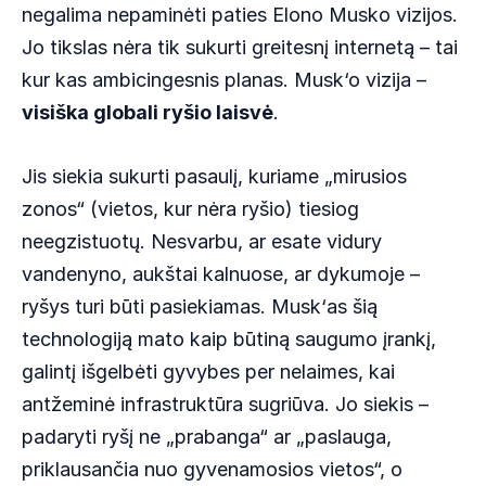
negalima nepaminėti paties Elono Musko vizijos.
Jo tikslas nėra tik sukurti greitesnį internetą – tai
kur kas ambicingesnis planas. Musk‘o vizija –
visiška globali ryšio laisvė
.
Jis siekia sukurti pasaulį, kuriame „mirusios
zonos“ (vietos, kur nėra ryšio) tiesiog
neegzistuotų. Nesvarbu, ar esate vidury
vandenyno, aukštai kalnuose, ar dykumoje –
ryšys turi būti pasiekiamas. Musk‘as šią
technologiją mato kaip būtiną saugumo įrankį,
galintį išgelbėti gyvybes per nelaimes, kai
antžeminė infrastruktūra sugriūva. Jo siekis –
padaryti ryšį ne „prabanga“ ar „paslauga,
priklausančia nuo gyvenamosios vietos“, o