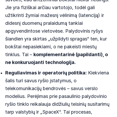
Jie yra fiziškai arčiau vartotojo, todėl gali
užtikrinti žymiai mažesnį vėlinimą (latenciją) ir
didesnį duomenų pralaidumą tankiai
apgyvendintose vietovėse. Palydovinis ryšys
šiandien yra skirtas „užpildyti spragas“ ten, kur
bokštai nepasiekiami, o ne pakeisti miestų
tinklus. Tai –
komplementarinė (papildanti), o
ne konkuruojanti technologija.
Reguliavimas ir operatorių politika:
Kiekviena
šalis turi savus ryšio įstatymus, o
telekomunikacijų bendrovės – savus verslo
modelius. Perėjimas prie pasaulinio palydovinio
ryšio tinklo reikalauja didžiulių teisinių susitarimų
tarp valstybių ir „SpaceX“. Tai procesas,