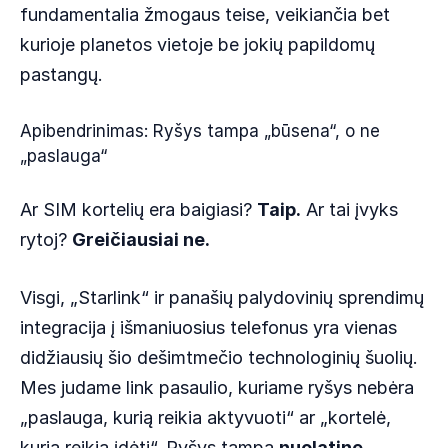
fundamentalia žmogaus teise, veikiančia bet
kurioje planetos vietoje be jokių papildomų
pastangų.
Apibendrinimas: Ryšys tampa „būsena“, o ne
„paslauga“
Ar SIM kortelių era baigiasi?
Taip.
Ar tai įvyks
rytoj?
Greičiausiai ne.
Visgi, „Starlink“ ir panašių palydovinių sprendimų
integracija į išmaniuosius telefonus yra vienas
didžiausių šio dešimtmečio technologinių šuolių.
Mes judame link pasaulio, kuriame ryšys nebėra
„paslauga, kurią reikia aktyvuoti“ ar „kortelė,
kurią reikia įdėti“. Ryšys tampa
nuolatine