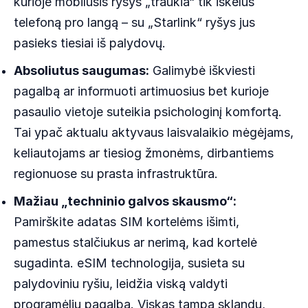
kurioje mobilusis ryšys „traukia“ tik iškėlus
telefoną pro langą – su „Starlink“ ryšys jus
pasieks tiesiai iš palydovų.
Absoliutus saugumas:
Galimybė iškviesti
pagalbą ar informuoti artimuosius bet kurioje
pasaulio vietoje suteikia psichologinį komfortą.
Tai ypač aktualu aktyvaus laisvalaikio mėgėjams,
keliautojams ar tiesiog žmonėms, dirbantiems
regionuose su prasta infrastruktūra.
Mažiau „techninio galvos skausmo“:
Pamirškite adatas SIM kortelėms išimti,
pamestus stalčiukus ar nerimą, kad kortelė
sugadinta. eSIM technologija, susieta su
palydoviniu ryšiu, leidžia viską valdyti
programėlių pagalba. Viskas tampa sklandu,