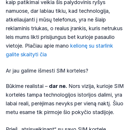
kaip patikimai veikia šis palydovinis ryšys
namuose, dar labiau tikiu, kad technologija,
atkeliaujanti į mūsų telefonus, yra ne šiaip
reklaminis triukas, o realus įrankis, kuris netrukus
leis mums likti prisijungus bet kurioje pasaulio
vietoje. Plačiau apie mano
kelionę su starlink
galite skaityti čia
Ar jau galime išmesti SIM korteles?
Būkime realistai –
dar ne.
Nors vizija, kurioje SIM
kortelės tampa technologijos istorijos dalimi, yra
labai reali, perėjimas nevyks per vieną naktį. Šiuo
metu esame tik pirmoje šio pokyčio stadijoje.
Prieš „atsisveikinant“ su savo SIM kortele,