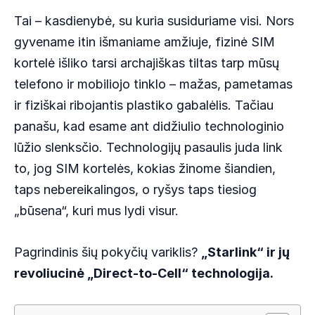
Tai – kasdienybė, su kuria susiduriame visi. Nors
gyvename itin išmaniame amžiuje, fizinė SIM
kortelė išliko tarsi archajiškas tiltas tarp mūsų
telefono ir mobiliojo tinklo – mažas, pametamas
ir fiziškai ribojantis plastiko gabalėlis. Tačiau
panašu, kad esame ant didžiulio technologinio
lūžio slenksčio. Technologijų pasaulis juda link
to, jog SIM kortelės, kokias žinome šiandien,
taps nebereikalingos, o ryšys taps tiesiog
„būsena“, kuri mus lydi visur.
Pagrindinis šių pokyčių variklis?
„Starlink“ ir jų
revoliucinė „Direct-to-Cell“ technologija.