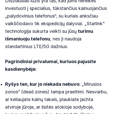
Didžiausias lūžis yra tas, kad jums nereikės
investuoti į specialius, tūkstančius kainuojančius
„palydovinius telefonus“, su kuriais anksčiau
vaikščiodavo tik ekspedicijų dalyviai. „Starlink“
technologija sukurta veikti su jūsų
turimu
išmaniuoju telefonu
, nes ji naudoja
standartinius LTE/5G dažnius.
Pagrindiniai privalumai, kuriuos pajusite
kasdienybėje:
Ryšys ten, kur jo niekada nebuvo:
„Mirusios
zonos“ (dead zones) tampa praeitimi. Nesvarbu,
ar keliaujate kalnų takais, plaukiate jachta
atviroje jūroje, ar ilsitės atokioje sodyboje,