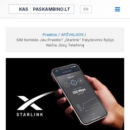
Pereiti
KAS
PASKAMBINO.LT
EN
prie
turinio
Pradinis
APŽVALGOS
SIM Kortelės Jau Praeitis? „Starlink“ Palydovinis Ryšys
Keičia Jūsų Telefoną