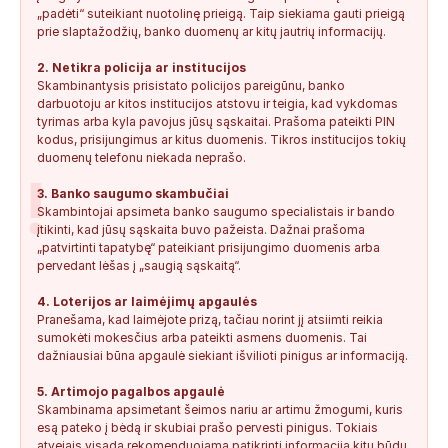
„padėti“ suteikiant nuotolinę prieigą. Taip siekiama gauti prieigą
Keista:
Sukčių stacionaraus telefono numeris tiesiog Vilniaus
prie slaptažodžių, banko duomenų ar kitų jautrių informacijų.
centre, Kudirkos aikštėje, Vilniaus...
2. Netikra policija ar institucijos
+37052041945
0
0
2026-08-01
NEPATIKIMAS
Skambinantysis prisistato policijos pareigūnu, banko
darbuotoju ar kitos institucijos atstovu ir teigia, kad vykdomas
tyrimas arba kyla pavojus jūsų sąskaitai. Prašoma pateikti PIN
kodus, prisijungimus ar kitus duomenis. Tikros institucijos tokių
duomenų telefonu niekada neprašo.
!
3. Banko saugumo skambučiai
Skambintojai apsimeta banko saugumo specialistais ir bando
įtikinti, kad jūsų sąskaita buvo pažeista. Dažnai prašoma
„patvirtinti tapatybę“ pateikiant prisijungimo duomenis arba
pervedant lėšas į „saugią sąskaitą“.
4. Loterijos ar laimėjimų apgaulės
Pranešama, kad laimėjote prizą, tačiau norint jį atsiimti reikia
sumokėti mokesčius arba pateikti asmens duomenis. Tai
dažniausiai būna apgaulė siekiant išvilioti pinigus ar informaciją.
5. Artimojo pagalbos apgaulė
Skambinama apsimetant šeimos nariu ar artimu žmogumi, kuris
esą pateko į bėdą ir skubiai prašo pervesti pinigus. Tokiais
atvejais visada rekomenduojama patikrinti informaciją kitu būdu.