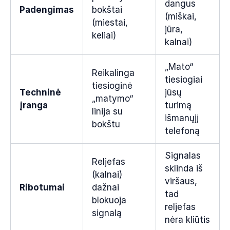
dangus
Padengimas
bokštai
(miškai,
(miestai,
jūra,
keliai)
kalnai)
„Mato“
Reikalinga
tiesiogiai
tiesioginė
Techninė
jūsų
„matymo“
įranga
turimą
linija su
išmanųjį
bokštu
telefoną
Signalas
Reljefas
sklinda iš
(kalnai)
viršaus,
Ribotumai
dažnai
tad
blokuoja
reljefas
signalą
nėra kliūtis