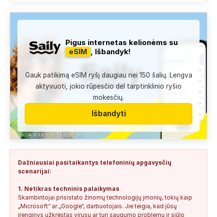
Anonimas:
Skambina nekalba
+37052041945
0
0
2026-08-05
NEPATIKIMAS
Administracija:
Užfiksuota, kad apie šį numerį buvo rašoma
Pigus internetas kelionėms su
daug teigiamų komentarų...
eSIM
, Išbandyk!
+37060763626
0
1
2026-08-04
SAUGUS
Gauk patikimą eSIM ryšį daugiau nei 150 šalių. Lengva
Anonimas:
Labai gera pagalbininke, konsultavausi ne karta
aktyvuoti, jokio rūpesčio dėl tarptinklinio ryšio
del teises mokslu
mokesčių.
+37060763626
2
0
2026-08-04
SAUGUS
Išbandyti
Anonimas:
Paskambino kažkokia [vardas paslėptas] ir siūlo
susipažint. Skamba kaip dirbtinio...
KASPASKAMBINO.LT RĖMĖJAS
+34876041992
0
0
2026-08-04
TIKRINAMAS
Dažniausiai pasitaikantys telefoninių apgavysčių
Jonas:
Vivus.lt
scenarijai:
+37068592041
0
0
2026-08-04
TIKRINAMAS
1. Netikras techninis palaikymas
Skambintojai prisistato žinomų technologijų įmonių, tokių kaip
Anonimas:
Gauta SMS žinutė: " Moters neturi?
„Microsoft“ ar „Google“, darbuotojais. Jie teigia, kad jūsų
+37060388940
0
0
2026-08-02
NEPATIKIMAS
įrenginys užkrėstas virusu ar turi saugumo problemų ir siūlo