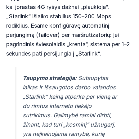
kai įprastas 4G ryšys dažnai „plaukioja“,
„Starlink“ išlaiko stabilius 150–200 Mbps
rodiklius. Esame konfigūravę automatinį
perjungimą (failover) per maršrutizatorių: jei
pagrindinis šviesolaidis „krenta“, sistema per 1–2
sekundes pati persijungia į „Starlink“.
Taupymo strategija:
Sutaupytas
laikas ir išsaugotos darbo valandos
„Starlink“ kainą atperka per vieną ar
du rimtus interneto tiekėjo
sutrikimus. Galimybė ramiai dirbti,
žinant, kad turi „kosminį“ užnugarį,
yra neįkainojama ramybė, kurią