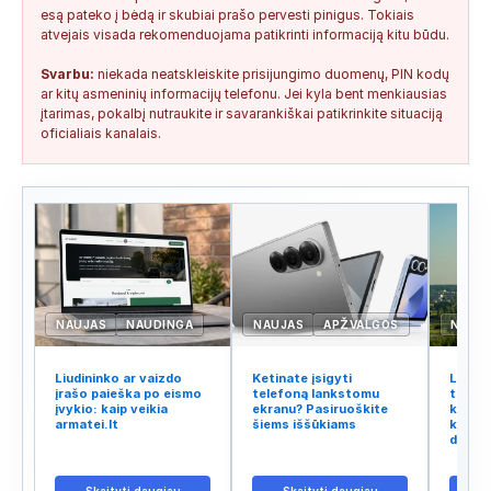
esą pateko į bėdą ir skubiai prašo pervesti pinigus. Tokiais
atvejais visada rekomenduojama patikrinti informaciją kitu būdu.
Svarbu:
niekada neatskleiskite prisijungimo duomenų, PIN kodų
ar kitų asmeninių informacijų telefonu. Jei kyla bent menkiausias
įtarimas, pokalbį nutraukite ir savarankiškai patikrinkite situaciją
oficialiais kanalais.
NAUJAS
NAUDINGA
NAUJAS
APŽVALGOS
NAUJ
Liudininko ar vaizdo
Ketinate įsigyti
Lietuv
įrašo paieška po eismo
telefoną lankstomu
tinklo
įvykio: kaip veikia
ekranu? Pasiruoškite
kodėl 
armatei.lt
šiems iššūkiams
kalba 
didžiu