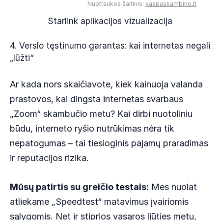
Nuotraukos šaltinis:
kaspaskambino.lt
Starlink aplikacijos vizualizacija
4. Verslo tęstinumo garantas: kai internetas negali
„lūžti“
Ar kada nors skaičiavote, kiek kainuoja valanda
prastovos, kai dingsta internetas svarbaus
„Zoom“ skambučio metu? Kai dirbi nuotoliniu
būdu, interneto ryšio nutrūkimas nėra tik
nepatogumas – tai tiesioginis pajamų praradimas
ir reputacijos rizika.
Mūsų patirtis su greičio testais:
Mes nuolat
atliekame „Speedtest“ matavimus įvairiomis
sąlygomis. Net ir stiprios vasaros liūties metu,