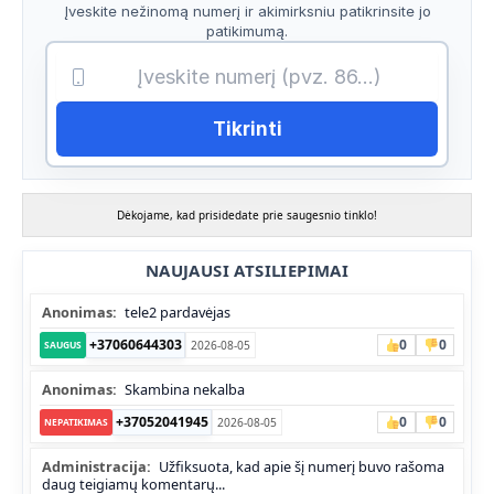
Įveskite nežinomą numerį ir akimirksniu patikrinsite jo
patikimumą.
Tikrinti
Dėkojame, kad prisidedate prie saugesnio tinklo!
NAUJAUSI ATSILIEPIMAI
Anonimas:
tele2 pardavėjas
+37060644303
0
0
2026-08-05
SAUGUS
Anonimas:
Skambina nekalba
+37052041945
0
0
2026-08-05
NEPATIKIMAS
Administracija:
Užfiksuota, kad apie šį numerį buvo rašoma
daug teigiamų komentarų...