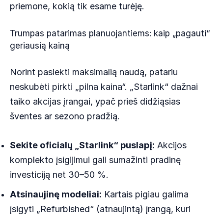
priemone, kokią tik esame turėję.
Trumpas patarimas planuojantiems: kaip „pagauti“
geriausią kainą
Norint pasiekti maksimalią naudą, patariu
neskubėti pirkti „pilna kaina“. „Starlink“ dažnai
taiko akcijas įrangai, ypač prieš didžiąsias
šventes ar sezono pradžią.
Sekite oficialų „Starlink“ puslapį:
Akcijos
komplekto įsigijimui gali sumažinti pradinę
investiciją net 30–50 %.
Atsinaujinę modeliai:
Kartais pigiau galima
įsigyti „Refurbished“ (atnaujintą) įrangą, kuri