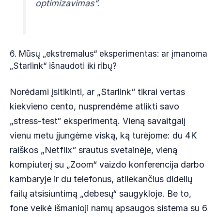
optimizavimas“.
6. Mūsų „ekstremalus“ eksperimentas: ar įmanoma
„Starlink“ išnaudoti iki ribų?
Norėdami įsitikinti, ar „Starlink“ tikrai vertas
kiekvieno cento, nusprendėme atlikti savo
„stress-test“ eksperimentą. Vieną savaitgalį
vienu metu įjungėme viską, ką turėjome: du 4K
raiškos „Netflix“ srautus svetainėje, vieną
kompiuterį su „Zoom“ vaizdo konferencija darbo
kambaryje ir du telefonus, atliekančius didelių
failų atsisiuntimą „debesų“ saugykloje. Be to,
fone veikė išmanioji namų apsaugos sistema su 6