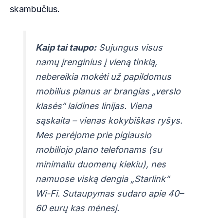
skambučius.
Kaip tai taupo:
Sujungus visus
namų įrenginius į vieną tinklą,
nebereikia mokėti už papildomus
mobilius planus ar brangias „verslo
klasės“ laidines linijas. Viena
sąskaita – vienas kokybiškas ryšys.
Mes perėjome prie pigiausio
mobiliojo plano telefonams (su
minimaliu duomenų kiekiu), nes
namuose viską dengia „Starlink“
Wi-Fi. Sutaupymas sudaro apie 40–
60 eurų kas mėnesį.