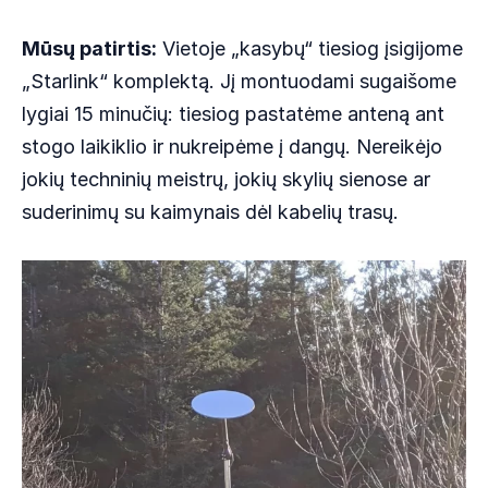
Mūsų patirtis:
Vietoje „kasybų“ tiesiog įsigijome
„Starlink“ komplektą. Jį montuodami sugaišome
lygiai 15 minučių: tiesiog pastatėme anteną ant
stogo laikiklio ir nukreipėme į dangų. Nereikėjo
jokių techninių meistrų, jokių skylių sienose ar
suderinimų su kaimynais dėl kabelių trasų.