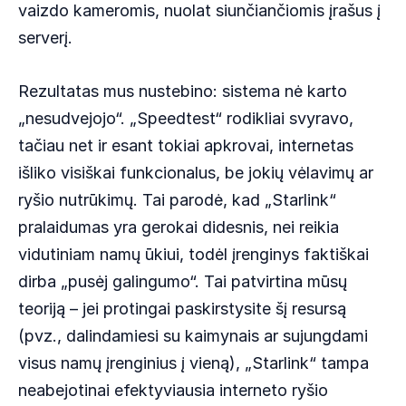
vaizdo kameromis, nuolat siunčiančiomis įrašus į
serverį.
Rezultatas mus nustebino: sistema nė karto
„nesudvejojo“. „Speedtest“ rodikliai svyravo,
tačiau net ir esant tokiai apkrovai, internetas
išliko visiškai funkcionalus, be jokių vėlavimų ar
ryšio nutrūkimų. Tai parodė, kad „Starlink“
pralaidumas yra gerokai didesnis, nei reikia
vidutiniam namų ūkiui, todėl įrenginys faktiškai
dirba „pusėj galingumo“. Tai patvirtina mūsų
teoriją – jei protingai paskirstysite šį resursą
(pvz., dalindamiesi su kaimynais ar sujungdami
visus namų įrenginius į vieną), „Starlink“ tampa
neabejotinai efektyviausia interneto ryšio