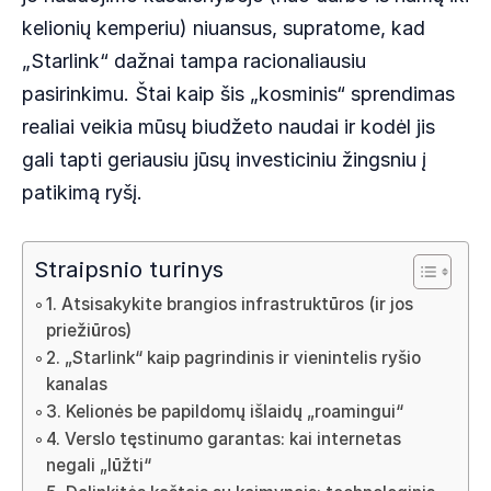
kelionių kemperiu) niuansus, supratome, kad
„Starlink“ dažnai tampa racionaliausiu
pasirinkimu. Štai kaip šis „kosminis“ sprendimas
realiai veikia mūsų biudžeto naudai ir kodėl jis
gali tapti geriausiu jūsų investiciniu žingsniu į
patikimą ryšį.
Straipsnio turinys
1. Atsisakykite brangios infrastruktūros (ir jos
priežiūros)
2. „Starlink“ kaip pagrindinis ir vienintelis ryšio
kanalas
3. Kelionės be papildomų išlaidų „roamingui“
4. Verslo tęstinumo garantas: kai internetas
negali „lūžti“