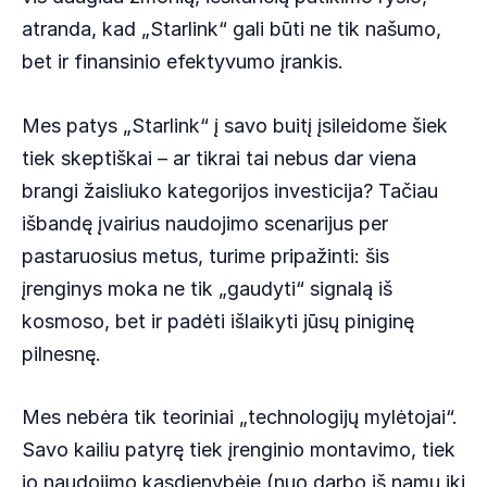
atranda, kad „Starlink“ gali būti ne tik našumo,
bet ir finansinio efektyvumo įrankis.
Mes patys „Starlink“ į savo buitį įsileidome šiek
tiek skeptiškai – ar tikrai tai nebus dar viena
brangi žaisliuko kategorijos investicija? Tačiau
išbandę įvairius naudojimo scenarijus per
pastaruosius metus, turime pripažinti: šis
įrenginys moka ne tik „gaudyti“ signalą iš
kosmoso, bet ir padėti išlaikyti jūsų piniginę
pilnesnę.
Mes nebėra tik teoriniai „technologijų mylėtojai“.
Savo kailiu patyrę tiek įrenginio montavimo, tiek
jo naudojimo kasdienybėje (nuo darbo iš namų iki