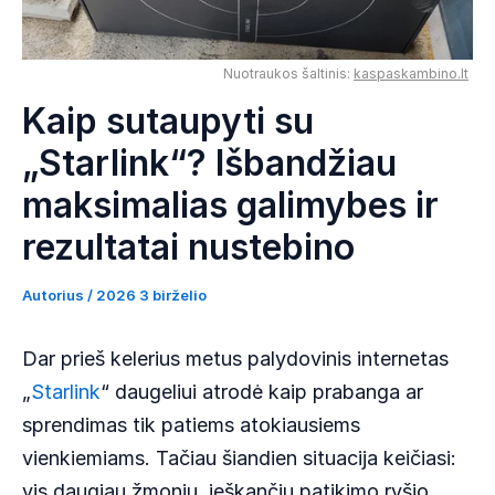
Nuotraukos šaltinis:
kaspaskambino.lt
Kaip sutaupyti su
„Starlink“? Išbandžiau
maksimalias galimybes ir
rezultatai nustebino
Autorius /
2026 3 birželio
Dar prieš kelerius metus palydovinis internetas
„
Starlink
“ daugeliui atrodė kaip prabanga ar
sprendimas tik patiems atokiausiems
vienkiemiams. Tačiau šiandien situacija keičiasi:
vis daugiau žmonių, ieškančių patikimo ryšio,