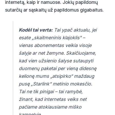
internetą, kaip ir namuose. Jokių papildomų
sutarčių ar sąskaitų už papildomus gigabaitus.
Kodėl tai verta:
Tai ypač aktualu, jei
esate „skaitmeninis klajoklis“ –
vienas abonementas veikia visoje
šalyje ar net žemyne. Skaičiuojame,
kad vien užsienio šalyse sutaupyti
duomenų paketai per vieną didesnę
kelionę mums „atsipirko“ maždaug
pusę „Starlink“ metinio mokesčio.
Tai ne tik pinigai – tai ramybė,
žinant, kad internetas veiks net
pačiame atokiausiame miško
kampelyje.