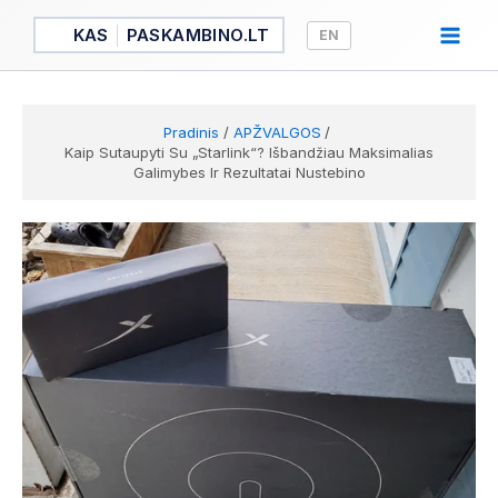
Pereiti
KAS
PASKAMBINO.LT
EN
prie
turinio
Pradinis
APŽVALGOS
Kaip Sutaupyti Su „Starlink“? Išbandžiau Maksimalias
Galimybes Ir Rezultatai Nustebino