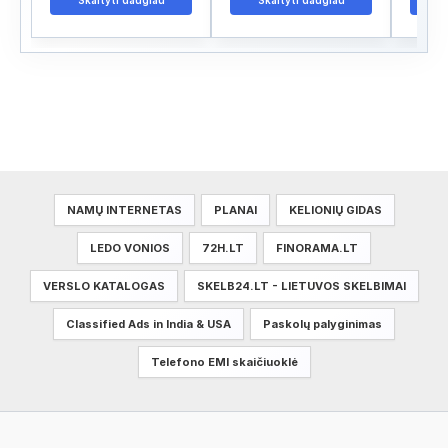
Skaityti daugiau
Skaityti daugiau
S
NAMŲ INTERNETAS
PLANAI
KELIONIŲ GIDAS
LEDO VONIOS
72H.LT
FINORAMA.LT
VERSLO KATALOGAS
SKELB24.LT - LIETUVOS SKELBIMAI
Classified Ads in India & USA
Paskolų palyginimas
Telefono EMI skaičiuoklė