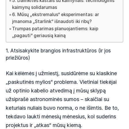
5. Dalinkitės kaštais su kaimynais: technologinis
kaimynų solidarumas
6. Mūsų „ekstremalus“ eksperimentas: ar
įmanoma „Starlink“ išnaudoti iki ribų?
Trumpas patarimas planuojantiems: kaip
„pagauti“ geriausią kainą
1. Atsisakykite brangios infrastruktūros (ir jos
priežiūros)
Kai kėlėmės į užmiestį, susidūrėme su klasikine
„paskutinės mylios“ problema. Vietiniai tiekėjai
už optinio kabelio atvedimą į mūsų sklypą
užsiprašė astronominės sumos – skaičiai su
keturiais nuliais buvo norma, o ne išimtis. Be to,
tekdavo laukti mėnesių mėnesius, kol suderins
projektus ir „atkas“ mūsų kiemą.