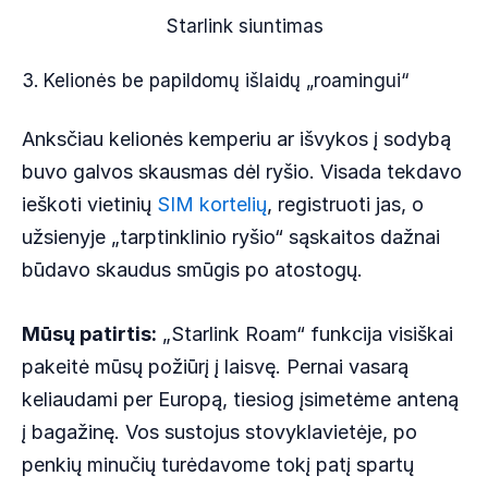
Starlink siuntimas
3. Kelionės be papildomų išlaidų „roamingui“
Anksčiau kelionės kemperiu ar išvykos į sodybą
buvo galvos skausmas dėl ryšio. Visada tekdavo
ieškoti vietinių
SIM kortelių
, registruoti jas, o
užsienyje „tarptinklinio ryšio“ sąskaitos dažnai
būdavo skaudus smūgis po atostogų.
Mūsų patirtis:
„Starlink Roam“ funkcija visiškai
pakeitė mūsų požiūrį į laisvę. Pernai vasarą
keliaudami per Europą, tiesiog įsimetėme anteną
į bagažinę. Vos sustojus stovyklavietėje, po
penkių minučių turėdavome tokį patį spartų