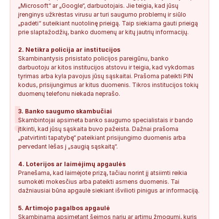
Anonimas:
Paskambino ir kalbėjo per Google vertėja.
„Microsoft“ ar „Google“, darbuotojais. Jie teigia, kad jūsų
Tiesiogiai taip ir pristatė:...
įrenginys užkrėstas virusu ar turi saugumo problemų ir siūlo
„padėti“ suteikiant nuotolinę prieigą. Taip siekiama gauti prieigą
+37127228220
1
0
2026-07-31
TIKRINAMAS
prie slaptažodžių, banko duomenų ar kitų jautrių informacijų.
Anonimas:
Banditai netsiliepti
2. Netikra policija ar institucijos
Skambinantysis prisistato policijos pareigūnu, banko
+371291967613
1
0
2026-07-30
TIKRINAMAS
darbuotoju ar kitos institucijos atstovu ir teigia, kad vykdomas
tyrimas arba kyla pavojus jūsų sąskaitai. Prašoma pateikti PIN
kodus, prisijungimus ar kitus duomenis. Tikros institucijos tokių
duomenų telefonu niekada neprašo.
!
3. Banko saugumo skambučiai
Skambintojai apsimeta banko saugumo specialistais ir bando
įtikinti, kad jūsų sąskaita buvo pažeista. Dažnai prašoma
„patvirtinti tapatybę“ pateikiant prisijungimo duomenis arba
pervedant lėšas į „saugią sąskaitą“.
4. Loterijos ar laimėjimų apgaulės
Pranešama, kad laimėjote prizą, tačiau norint jį atsiimti reikia
sumokėti mokesčius arba pateikti asmens duomenis. Tai
dažniausiai būna apgaulė siekiant išvilioti pinigus ar informaciją.
5. Artimojo pagalbos apgaulė
Skambinama apsimetant šeimos nariu ar artimu žmogumi, kuris