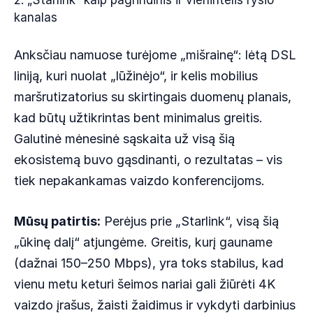
2. „Starlink“ kaip pagrindinis ir vienintelis ryšio
kanalas
Anksčiau namuose turėjome „mišrainę“: lėtą DSL
liniją, kuri nuolat „lūžinėjo“, ir kelis mobilius
maršrutizatorius su skirtingais duomenų planais,
kad būtų užtikrintas bent minimalus greitis.
Galutinė mėnesinė sąskaita už visą šią
ekosistemą buvo gąsdinanti, o rezultatas – vis
tiek nepakankamas vaizdo konferencijoms.
Mūsų patirtis:
Perėjus prie „Starlink“, visą šią
„ūkinę dalį“ atjungėme. Greitis, kurį gauname
(dažnai 150–250 Mbps), yra toks stabilus, kad
vienu metu keturi šeimos nariai gali žiūrėti 4K
vaizdo įrašus, žaisti žaidimus ir vykdyti darbinius