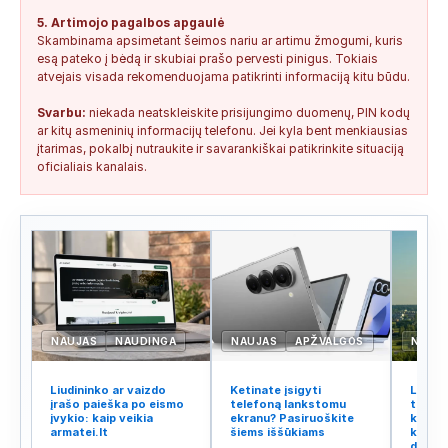
5. Artimojo pagalbos apgaulė
Skambinama apsimetant šeimos nariu ar artimu žmogumi, kuris
esą pateko į bėdą ir skubiai prašo pervesti pinigus. Tokiais
atvejais visada rekomenduojama patikrinti informaciją kitu būdu.
Svarbu:
niekada neatskleiskite prisijungimo duomenų, PIN kodų
ar kitų asmeninių informacijų telefonu. Jei kyla bent menkiausias
įtarimas, pokalbį nutraukite ir savarankiškai patikrinkite situaciją
oficialiais kanalais.
NAUJAS
NAUDINGA
NAUJAS
APŽVALGOS
NAUJ
Liudininko ar vaizdo
Ketinate įsigyti
Lietuv
įrašo paieška po eismo
telefoną lankstomu
tinklo
įvykio: kaip veikia
ekranu? Pasiruoškite
kodėl 
armatei.lt
šiems iššūkiams
kalba 
didžiu