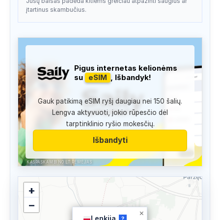
Jūsų balsas padeda kitiems greičiau atpažinti saugius ar
įtartinus skambučius.
Pigus internetas kelionėms
su
eSIM
, Išbandyk!
Gauk patikimą eSIM ryšį daugiau nei 150 šalių.
Lengva aktyvuoti, jokio rūpesčio dėl
tarptinklinio ryšio mokesčių.
Išbandyti
KASPASKAMBINO.LT RĖMĖJAS
+
−
×
Lenkija
?