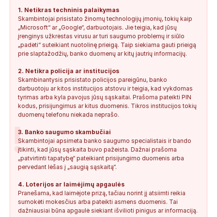
1. Netikras techninis palaikymas
Skambintojai prisistato žinomų technologijų įmonių, tokių kaip
Anonimas:
Gauta SMS žinutė: " Moters neturi?
„Microsoft“ ar „Google“, darbuotojais. Jie teigia, kad jūsų
+37060388940
0
0
2026-08-02
NEPATIKIMAS
įrenginys užkrėstas virusu ar turi saugumo problemų ir siūlo
„padėti“ suteikiant nuotolinę prieigą. Taip siekiama gauti prieigą
Keista:
Sukčių stacionaraus telefono numeris tiesiog Vilniaus
prie slaptažodžių, banko duomenų ar kitų jautrių informacijų.
centre, Kudirkos aikštėje, Vilniaus...
2. Netikra policija ar institucijos
+37052041945
0
0
2026-08-01
NEPATIKIMAS
Skambinantysis prisistato policijos pareigūnu, banko
darbuotoju ar kitos institucijos atstovu ir teigia, kad vykdomas
tyrimas arba kyla pavojus jūsų sąskaitai. Prašoma pateikti PIN
kodus, prisijungimus ar kitus duomenis. Tikros institucijos tokių
duomenų telefonu niekada neprašo.
!
3. Banko saugumo skambučiai
Skambintojai apsimeta banko saugumo specialistais ir bando
įtikinti, kad jūsų sąskaita buvo pažeista. Dažnai prašoma
„patvirtinti tapatybę“ pateikiant prisijungimo duomenis arba
pervedant lėšas į „saugią sąskaitą“.
4. Loterijos ar laimėjimų apgaulės
Pranešama, kad laimėjote prizą, tačiau norint jį atsiimti reikia
sumokėti mokesčius arba pateikti asmens duomenis. Tai
dažniausiai būna apgaulė siekiant išvilioti pinigus ar informaciją.