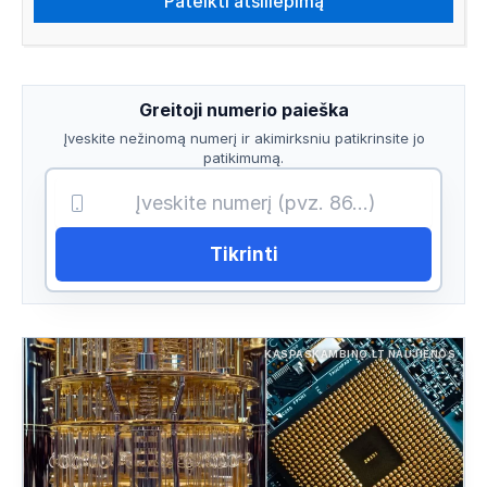
Greitoji numerio paieška
Įveskite nežinomą numerį ir akimirksniu patikrinsite jo
patikimumą.
Tikrinti
KASPASKAMBINO.LT NAUJIENOS