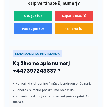
Kaip vertinate šį numerį?
Saugus (0)
Nepatikimas (1)
Paslaugos (0)
Reklama (0)
BENDRUOMENĖS INFORMACIJA
Ką žinome apie numerį
+447397243837 ?
• Numerį iki šiol įvertino
1
mūsų bendruomenės narių.
• Bendras numerio patikimumo balas:
0%
.
• Numeris paskutinį kartą buvo pažymėtas prieš
34
dienas
.