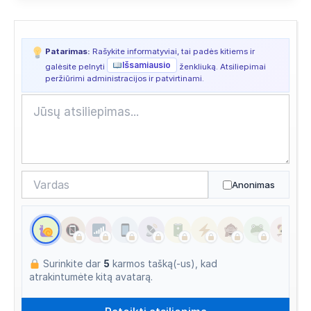
Apsilankyta ataskaitoje
2026/07/23 18:59
Apsilankyta ataskaitoje
2026/07/22 21:19
Patarimas:
Rašykite informatyviai, tai padės kitiems ir
Išsamiausio
galėsite pelnyti
ženkliuką. Atsiliepimai
Apsilankyta ataskaitoje
2026/07/22 19:46
peržiūrimi administracijos ir patvirtinami.
Apsilankyta ataskaitoje
2026/07/20 23:38
Apsilankyta ataskaitoje
2026/07/19 21:02
Apsilankyta ataskaitoje
2026/07/19 20:42
Anonimas
Apsilankyta ataskaitoje
2026/07/15 08:20
Apsilankyta ataskaitoje
2026/07/13 16:51
Apsilankyta ataskaitoje
2026/07/13 05:39
Surinkite dar
5
karmos tašką(-us), kad
Apsilankyta ataskaitoje
2026/07/13 05:39
atrakintumėte kitą avatarą.
Apsilankyta ataskaitoje
2026/07/12 21:49