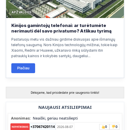
APŽVALGOS
Kinijos gamintojų telefonai: ar turėtumėte
nerimauti dėl savo privatumo? Atlikau tyrimą
Pastaruoju metu vis dažniau girdime diskusijas apie išmaniųjų
telefonų saugumą. Nors Kinijos technologijų milžinai, tokie kaip
Xiaomi, Redmi ar Huawei, užkariavo rinką siūlydami itin
patrauklų kainos ir kokybės santykį, daugeliui...
Plačiau
Dėkojame, kad prisidedate prie saugesnio tinklo!
NAUJAUSI ATSILIEPIMAI
Anonimas:
Neaiški, geriau neatsiliepti
+37067420114
0
0
2026-08-07
NEPATIKIMAS