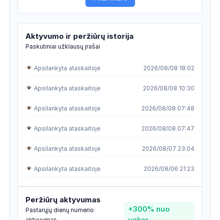
Aktyvumo ir peržiūrų istorija
Paskutiniai užklausų įrašai
Apsilankyta ataskaitoje
2026/08/08 18:02
Apsilankyta ataskaitoje
2026/08/08 10:30
Apsilankyta ataskaitoje
2026/08/08 07:48
Apsilankyta ataskaitoje
2026/08/08 07:47
Apsilankyta ataskaitoje
2026/08/07 23:04
Apsilankyta ataskaitoje
2026/08/06 21:23
Apsilankyta ataskaitoje
2026/08/06 21:23
Peržiūrų aktyvumas
+300%
nuo
Apsilankyta ataskaitoje
2026/08/05 12:30
Pastarųjų dienų numerio
vakar
aktyvumas