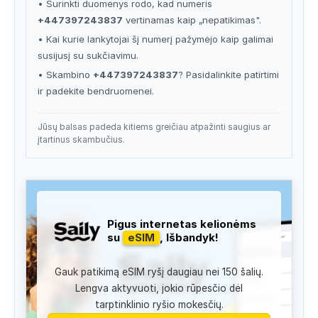
• Surinkti duomenys rodo, kad numeris
+447397243837
vertinamas kaip „nepatikimas".
• Kai kurie lankytojai šį numerį pažymėjo kaip galimai
susijusį su sukčiavimu.
• Skambino
+447397243837
? Pasidalinkite patirtimi
ir padėkite bendruomenei.
Jūsų balsas padeda kitiems greičiau atpažinti saugius ar
įtartinus skambučius.
Pigus internetas kelionėms
su
eSIM
, Išbandyk!
Gauk patikimą eSIM ryšį daugiau nei 150 šalių.
Lengva aktyvuoti, jokio rūpesčio dėl
tarptinklinio ryšio mokesčių.