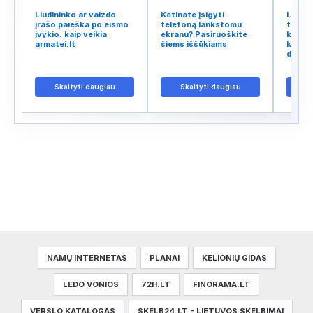
Liudininko ar vaizdo
Ketinate įsigyti
Lietuv
įrašo paieška po eismo
telefoną lankstomu
tinklo
įvykio: kaip veikia
ekranu? Pasiruoškite
kodėl 
armatei.lt
šiems iššūkiams
kalba 
didžiu
Skaityti daugiau
Skaityti daugiau
S
NAMŲ INTERNETAS
PLANAI
KELIONIŲ GIDAS
LEDO VONIOS
72H.LT
FINORAMA.LT
VERSLO KATALOGAS
SKELB24.LT - LIETUVOS SKELBIMAI