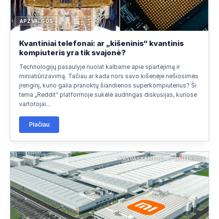
APŽVALGOS
Kvantiniai telefonai: ar „kišeninis“ kvantinis
kompiuteris yra tik svajonė?
Technologijų pasaulyje nuolat kalbame apie spartėjimą ir
miniatiūrizavimą. Tačiau ar kada nors savo kišenėje nešiosimės
įrenginį, kurio galia pranoktų šiandienos superkompiuterius? Ši
tema „Reddit“ platformoje sukėlė audringas diskusijas, kuriose
vartotojai...
Plačiau
KASPASKAMBINO.LT NAUJIENOS