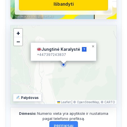
Išbandyti
KASPASKAMBINO.LT RĖMĖJAS
+
−
×
Jungtinė Karalystė
?
+447397243837
Palydovas
Leaflet
|
© OpenStreetMap, © CARTO
Dėmesio:
Numerio vieta yra apytikslė ir nustatoma
pagal telefono prefiksą.
PREFIKSAI