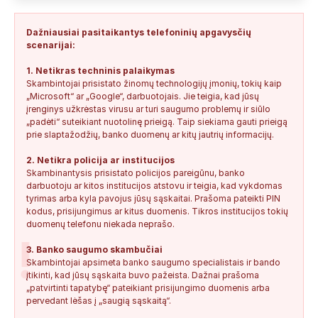
+34876041992
0
0
2026-08-04
TIKRINAMAS
Dažniausiai pasitaikantys telefoninių apgavysčių
Jonas:
Vivus.lt
scenarijai:
+37068592041
0
0
2026-08-04
TIKRINAMAS
1. Netikras techninis palaikymas
Skambintojai prisistato žinomų technologijų įmonių, tokių kaip
Anonimas:
Gauta SMS žinutė: " Moters neturi?
„Microsoft“ ar „Google“, darbuotojais. Jie teigia, kad jūsų
+37060388940
0
0
2026-08-02
NEPATIKIMAS
įrenginys užkrėstas virusu ar turi saugumo problemų ir siūlo
„padėti“ suteikiant nuotolinę prieigą. Taip siekiama gauti prieigą
Keista:
Sukčių stacionaraus telefono numeris tiesiog Vilniaus
prie slaptažodžių, banko duomenų ar kitų jautrių informacijų.
centre, Kudirkos aikštėje, Vilniaus...
2. Netikra policija ar institucijos
+37052041945
0
0
2026-08-01
NEPATIKIMAS
Skambinantysis prisistato policijos pareigūnu, banko
darbuotoju ar kitos institucijos atstovu ir teigia, kad vykdomas
tyrimas arba kyla pavojus jūsų sąskaitai. Prašoma pateikti PIN
kodus, prisijungimus ar kitus duomenis. Tikros institucijos tokių
duomenų telefonu niekada neprašo.
!
3. Banko saugumo skambučiai
Skambintojai apsimeta banko saugumo specialistais ir bando
įtikinti, kad jūsų sąskaita buvo pažeista. Dažnai prašoma
„patvirtinti tapatybę“ pateikiant prisijungimo duomenis arba
pervedant lėšas į „saugią sąskaitą“.