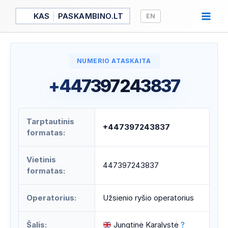
Pereiti
KAS
PASKAMBINO.LT
EN
prie
turinio
NUMERIO ATASKAITA
+447397243837
Tarptautinis
+447397243837
formatas:
Vietinis
447397243837
formatas:
Operatorius:
Užsienio ryšio operatorius
Šalis:
Jungtinė Karalystė
?