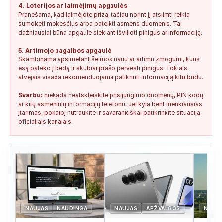
4. Loterijos ar laimėjimų apgaulės
Pranešama, kad laimėjote prizą, tačiau norint jį atsiimti reikia
sumokėti mokesčius arba pateikti asmens duomenis. Tai
dažniausiai būna apgaulė siekiant išvilioti pinigus ar informaciją.
5. Artimojo pagalbos apgaulė
Skambinama apsimetant šeimos nariu ar artimu žmogumi, kuris
esą pateko į bėdą ir skubiai prašo pervesti pinigus. Tokiais
atvejais visada rekomenduojama patikrinti informaciją kitu būdu.
Svarbu:
niekada neatskleiskite prisijungimo duomenų, PIN kodų
ar kitų asmeninių informacijų telefonu. Jei kyla bent menkiausias
įtarimas, pokalbį nutraukite ir savarankiškai patikrinkite situaciją
oficialiais kanalais.
NAUJAS
NAUDINGA
NAUJAS
APŽVALGOS
NAUJ