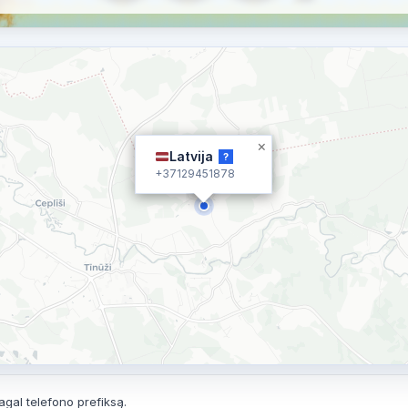
×
Latvija
?
+37129451878
agal telefono prefiksą.