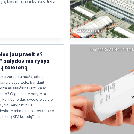
 į šį klausimą, svarbu atskirti dvi
APŽVALGOS
KASPASKAMBINO.LT NAU
lės jau praeitis?
“ palydovinis ryšys
sų telefoną
eko vargti su maža, aštrią
nančia sąvaržėle, bandant
ortelės stalčiuką lėktuve ar
osto? O gal esate patyrę tą
, kai nusileidus svečioje šalyje
 „No Service“ ir jūs
ieškote artimiausio kiosko, kad
 fizinę SIM kortelę? Tai –