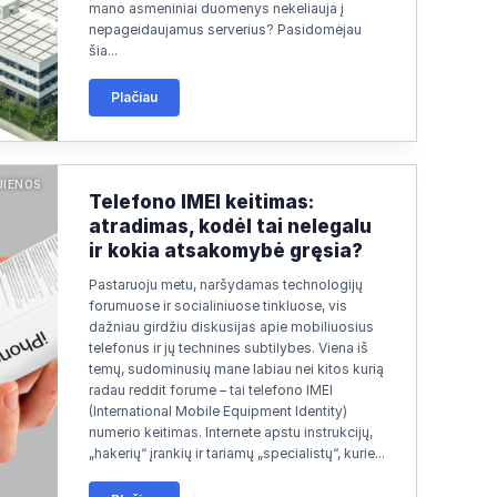
mano asmeniniai duomenys nekeliauja į
nepageidaujamus serverius? Pasidomėjau
šia...
Plačiau
JIENOS
Telefono IMEI keitimas:
atradimas, kodėl tai nelegalu
ir kokia atsakomybė gręsia?
Pastaruoju metu, naršydamas technologijų
forumuose ir socialiniuose tinkluose, vis
dažniau girdžiu diskusijas apie mobiliuosius
telefonus ir jų technines subtilybes. Viena iš
temų, sudominusių mane labiau nei kitos kurią
radau reddit forume – tai telefono IMEI
(International Mobile Equipment Identity)
numerio keitimas. Internete apstu instrukcijų,
„hakerių“ įrankių ir tariamų „specialistų“, kurie...