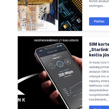
Norint atsakyti
skirtingas...
Plačiau
APŽVALGOS
KASPASKAMBINO.LT NAUJIENOS
SIM korte
„Starlink
keičia jū
Ar kada nors t
adatėlę prime
atidaryti SIM k
viduryje oro u
nejaukų stresą
telefonas rodo
desperatiškai 
nusipirktumėte
kasdienybė,...