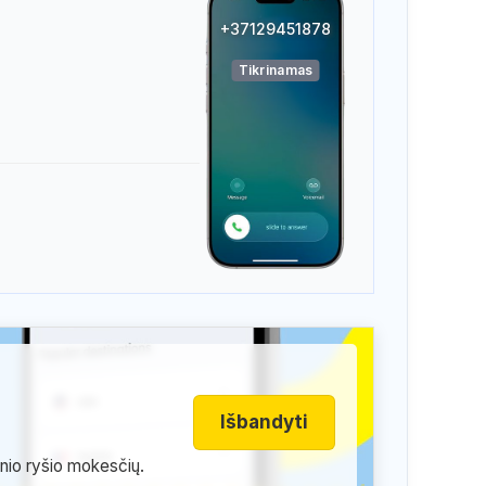
+37129451878
Tikrinamas
Išbandyti
inio ryšio mokesčių.