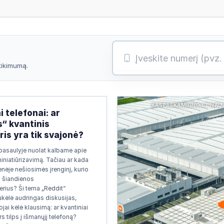
atikimumą.
KASPASKAMBINO.LT NAU
i telefonai: ar
s“ kvantinis
is yra tik svajonė?
pasaulyje nuolat kalbame apie
miniatiūrizavimą. Tačiau ar kada
nėje nešiosimės įrenginį, kurio
ų šiandienos
rius? Ši tema „Reddit“
kėlė audringas diskusijas,
jai kėlė klausimą: ar kvantiniai
s tilps į išmanųjį telefoną?