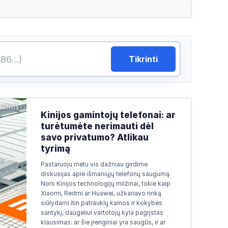
Tikrinti
JIENOS
Kinijos gamintojų telefonai: ar
turėtumėte nerimauti dėl
savo privatumo? Atlikau
tyrimą
Pastaruoju metu vis dažniau girdime
diskusijas apie išmaniųjų telefonų saugumą.
Nors Kinijos technologijų milžinai, tokie kaip
Xiaomi, Redmi ar Huawei, užkariavo rinką
siūlydami itin patrauklų kainos ir kokybės
santykį, daugeliui vartotojų kyla pagrįstas
klausimas: ar šie įrenginiai yra saugūs, ir ar