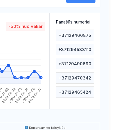
Panašūs numeriai
-50%
nuo vakar
+37129466875
+371294533110
+37129490690
+37129470342
+37129465424
Komentavimo taisyklės