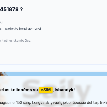
9451878 ?
mų.
sis – padėkite bendruomenei.
r įtartinus skambučius.
netas kelionėms su
eSIM
, Išbandyk!
giau nei 150 šalių. Lengva aktyvuoti, jokio rūpesčio dėl tarptinkl