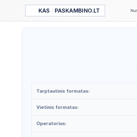
Pereiti
KAS
PASKAMBINO.LT
prie
Num
turinio
Tarptautinis formatas:
Vietinis formatas:
Operatorius: