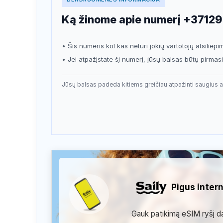
Ką žinome apie numerį +3712
• Šis numeris kol kas neturi jokių vartotojų atsiliepi
• Jei atpažįstate šį numerį, jūsų balsas būtų pirma
Jūsų balsas padeda kitiems greičiau atpažinti saugius a
Pigus inter
Gauk patikimą eSIM ryšį dau