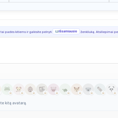
Išsamiausio
 tai padės kitiems ir galėsite pelnyti
ženkliuką. Atsiliepimai per
e kitą avatarą.