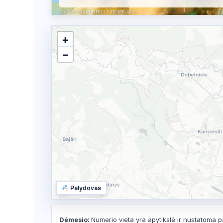
KASPASKAMBINO.LT RĖMĖJAS
+
−
Palydovas
Dėmesio:
Numerio vieta yra apytikslė ir nustatoma p