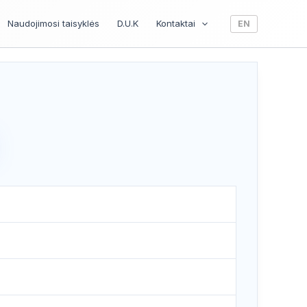
Naudojimosi taisyklės
D.U.K
Kontaktai
EN