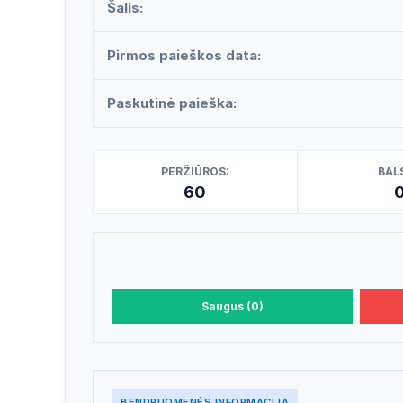
Šalis:
Pirmos paieškos data:
Paskutinė paieška:
PERŽIŪROS:
BALS
60
Saugus (0)
BENDRUOMENĖS INFORMACIJA