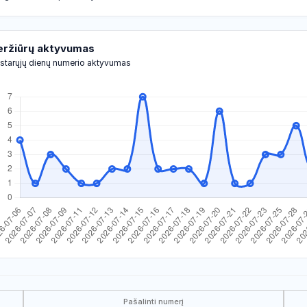
eržiūrų aktyvumas
starųjų dienų numerio aktyvumas
Pašalinti numerį