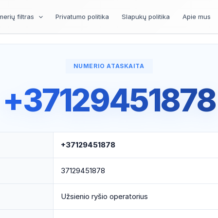
erių filtras
Privatumo politika
Slapukų politika
Apie mus
NUMERIO ATASKAITA
+37129451878
+37129451878
37129451878
Užsienio ryšio operatorius