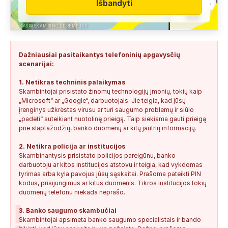
Išbandyti
Anonimas:
Paskambino kažkokia [vardas paslėptas] ir siūlo
susipažint. Skamba kaip dirbtinio...
KASPASKAMBINO.LT RĖMĖJAS
+34876041992
0
0
2026-08-04
TIKRINAMAS
Dažniausiai pasitaikantys telefoninių apgavysčių
Jonas:
Vivus.lt
scenarijai:
+37068592041
0
0
2026-08-04
TIKRINAMAS
1. Netikras techninis palaikymas
Skambintojai prisistato žinomų technologijų įmonių, tokių kaip
Anonimas:
Gauta SMS žinutė: " Moters neturi?
„Microsoft“ ar „Google“, darbuotojais. Jie teigia, kad jūsų
+37060388940
0
0
2026-08-02
NEPATIKIMAS
įrenginys užkrėstas virusu ar turi saugumo problemų ir siūlo
„padėti“ suteikiant nuotolinę prieigą. Taip siekiama gauti prieigą
Keista:
Sukčių stacionaraus telefono numeris tiesiog Vilniaus
prie slaptažodžių, banko duomenų ar kitų jautrių informacijų.
centre, Kudirkos aikštėje, Vilniaus...
2. Netikra policija ar institucijos
+37052041945
0
0
2026-08-01
NEPATIKIMAS
Skambinantysis prisistato policijos pareigūnu, banko
darbuotoju ar kitos institucijos atstovu ir teigia, kad vykdomas
tyrimas arba kyla pavojus jūsų sąskaitai. Prašoma pateikti PIN
kodus, prisijungimus ar kitus duomenis. Tikros institucijos tokių
duomenų telefonu niekada neprašo.
!
3. Banko saugumo skambučiai
Skambintojai apsimeta banko saugumo specialistais ir bando