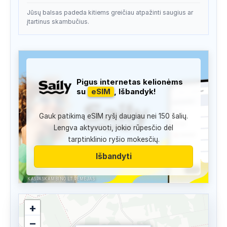
Jūsų balsas padeda kitiems greičiau atpažinti saugius ar
įtartinus skambučius.
Pigus internetas kelionėms
su
eSIM
, Išbandyk!
Gauk patikimą eSIM ryšį daugiau nei 150 šalių.
Lengva aktyvuoti, jokio rūpesčio dėl
tarptinklinio ryšio mokesčių.
Išbandyti
KASPASKAMBINO.LT RĖMĖJAS
+
−