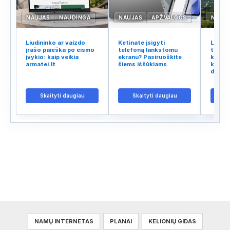
NAUJAS
NAUDINGA
NAUJAS
APŽVALGOS
NAUJ
Liudininko ar vaizdo
Ketinate įsigyti
Lietuv
įrašo paieška po eismo
telefoną lankstomu
tinklo
įvykio: kaip veikia
ekranu? Pasiruoškite
kodėl 
armatei.lt
šiems iššūkiams
kalba 
didžiu
Skaityti daugiau
Skaityti daugiau
S
NAMŲ INTERNETAS
PLANAI
KELIONIŲ GIDAS