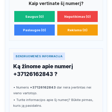
Kaip vertinate šį numerį?
Saugus (0)
Nepatikimas (0)
Paslaugos (0)
Reklama (0)
BENDRUOMENĖS INFORMACIJA
Ką žinome apie numerį
+37126162843 ?
• Numeris
+37126162843
dar nėra įvertintas nei
vieno vartotojo.
• Turite informacijos apie šį numerį? Būkite pirmas,
kuris ją pasidalins.