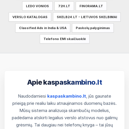
LEDO VONIOS
72H.LT
FINORAMA.LT
VERSLO KATALOGAS
SKELB24.LT - LIETUVOS SKELBIMAI
Classified Ads in India & USA
Paskolų palyginimas
Telefono EMI skaičiuoklė
Apie kaspaskambino.lt
Naudodamiesi
kaspaskambino.lt
, jūs gaunate
prieigą prie realiu laiku atnaujinamos duomenų bazės.
Mūsų sistema analizuoja skambučių modelius,
padėdama atskirti legalius verslo atstovus nuo galimų
grėsmių. Tai daugiau nei telefonų knyga – tai jūsų