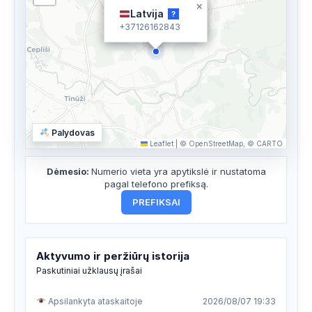
×
Latvija
?
+37126162843
Palydovas
Leaflet
|
© OpenStreetMap, © CARTO
Dėmesio:
Numerio vieta yra apytikslė ir nustatoma
pagal telefono prefiksą.
PREFIKSAI
Aktyvumo ir peržiūrų istorija
Paskutiniai užklausų įrašai
Apsilankyta ataskaitoje
2026/08/07 19:33