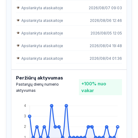
Apsilankyta ataskaitoje
2026/08/07 09:03
Apsilankyta ataskaitoje
2026/08/06 12:46
Apsilankyta ataskaitoje
2026/08/05 12:05
Apsilankyta ataskaitoje
2026/08/04 19:48
Apsilankyta ataskaitoje
2026/08/04 01:36
Apsilankyta ataskaitoje
2026/08/03 20:33
Peržiūrų aktyvumas
+100%
nuo
Apsilankyta ataskaitoje
2026/08/01 11:52
Pastarųjų dienų numerio
vakar
aktyvumas
Apsilankyta ataskaitoje
2026/07/29 09:49
Apsilankyta ataskaitoje
2026/07/28 09:18
Apsilankyta ataskaitoje
2026/07/28 09:13
Apsilankyta ataskaitoje
2026/07/27 19:25