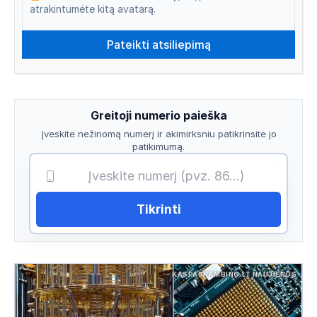
atrakintumėte kitą avatarą.
Greitoji numerio paieška
Įveskite nežinomą numerį ir akimirksniu patikrinsite jo
patikimumą.
Tikrinti
KASPASKAMBINO.LT NAUJIENOS