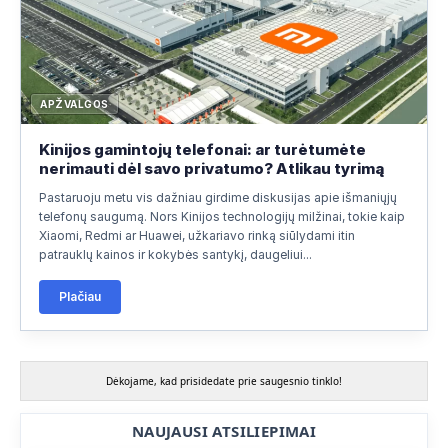
APŽVALGOS
Kinijos gamintojų telefonai: ar turėtumėte
nerimauti dėl savo privatumo? Atlikau tyrimą
Pastaruoju metu vis dažniau girdime diskusijas apie išmaniųjų
telefonų saugumą. Nors Kinijos technologijų milžinai, tokie kaip
Xiaomi, Redmi ar Huawei, užkariavo rinką siūlydami itin
patrauklų kainos ir kokybės santykį, daugeliui...
Plačiau
Dėkojame, kad prisidedate prie saugesnio tinklo!
NAUJAUSI ATSILIEPIMAI