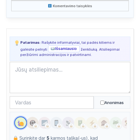
Komentavimo taisyklės
Apsilankyta ataskaitoje
2026/07/15 17:24
Apsilankyta ataskaitoje
2026/07/15 07:33
Apsilankyta ataskaitoje
2026/07/14 21:42
Patarimas:
Rašykite informatyviai, tai padės kitiems ir
Apsilankyta ataskaitoje
2026/07/14 02:46
Išsamiausio
galėsite pelnyti
ženkliuką. Atsiliepimai
peržiūrimi administracijos ir patvirtinami.
Apsilankyta ataskaitoje
2026/07/13 10:37
Apsilankyta ataskaitoje
2026/07/13 03:13
Apsilankyta ataskaitoje
2026/07/13 03:13
Anonimas
Surinkite dar
5
karmos tašką(-us), kad