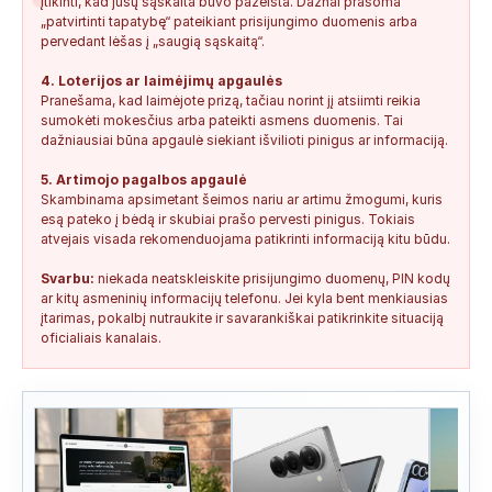
įtikinti, kad jūsų sąskaita buvo pažeista. Dažnai prašoma
„patvirtinti tapatybę“ pateikiant prisijungimo duomenis arba
pervedant lėšas į „saugią sąskaitą“.
4. Loterijos ar laimėjimų apgaulės
Pranešama, kad laimėjote prizą, tačiau norint jį atsiimti reikia
sumokėti mokesčius arba pateikti asmens duomenis. Tai
dažniausiai būna apgaulė siekiant išvilioti pinigus ar informaciją.
5. Artimojo pagalbos apgaulė
Skambinama apsimetant šeimos nariu ar artimu žmogumi, kuris
esą pateko į bėdą ir skubiai prašo pervesti pinigus. Tokiais
atvejais visada rekomenduojama patikrinti informaciją kitu būdu.
Svarbu:
niekada neatskleiskite prisijungimo duomenų, PIN kodų
ar kitų asmeninių informacijų telefonu. Jei kyla bent menkiausias
įtarimas, pokalbį nutraukite ir savarankiškai patikrinkite situaciją
oficialiais kanalais.