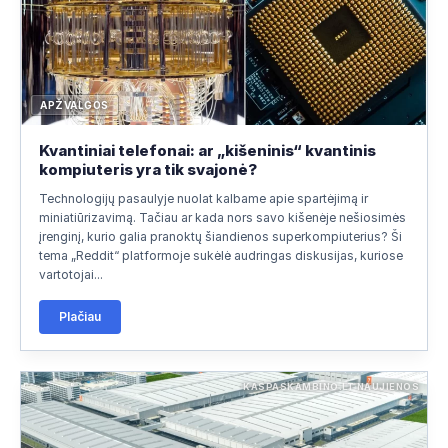
APŽVALGOS
Kvantiniai telefonai: ar „kišeninis“ kvantinis
kompiuteris yra tik svajonė?
Technologijų pasaulyje nuolat kalbame apie spartėjimą ir
miniatiūrizavimą. Tačiau ar kada nors savo kišenėje nešiosimės
įrenginį, kurio galia pranoktų šiandienos superkompiuterius? Ši
tema „Reddit“ platformoje sukėlė audringas diskusijas, kuriose
vartotojai...
Plačiau
KASPASKAMBINO.LT NAUJIENOS