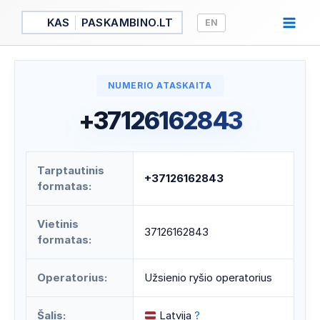
Pereiti
KAS
PASKAMBINO.LT
EN
prie
turinio
NUMERIO ATASKAITA
+37126162843
Tarptautinis
+37126162843
formatas:
Vietinis
37126162843
formatas:
Operatorius:
Užsienio ryšio operatorius
Šalis:
Latvija
?