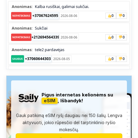
Anonimas:
Kalba rusiškai, galimai sukčiai.
+37067624595
0
0
2026-08-06
NEPATIKIMAS
Anonimas:
Sukčiai
+212694564339
0
0
2026-08-06
NEPATIKIMAS
Anonimas:
tele2 pardavėjas
+37060644303
0
0
2026-08-05
SAUGUS
Anonimas:
Skambina nekalba
+37052041945
0
0
2026-08-05
NEPATIKIMAS
Administracija:
Užfiksuota, kad apie šį numerį buvo rašoma
Pigus internetas kelionėms su
daug teigiamų komentarų...
eSIM
, Išbandyk!
+37060763626
0
1
2026-08-04
SAUGUS
Gauk patikimą eSIM ryšį daugiau nei 150 šalių. Lengva
Anonimas:
Labai gera pagalbininke, konsultavausi ne karta
aktyvuoti, jokio rūpesčio dėl tarptinklinio ryšio
del teises mokslu
mokesčių.
+37060763626
2
0
2026-08-04
SAUGUS