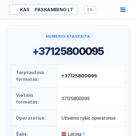
Pereiti
KAS
PASKAMBINO.LT
EN
prie
turinio
NUMERIO ATASKAITA
+37125800095
Tarptautinis
+37125800095
formatas:
Vietinis
37125800095
formatas:
Operatorius:
Užsienio ryšio operatorius
Šalis:
Latvija
?