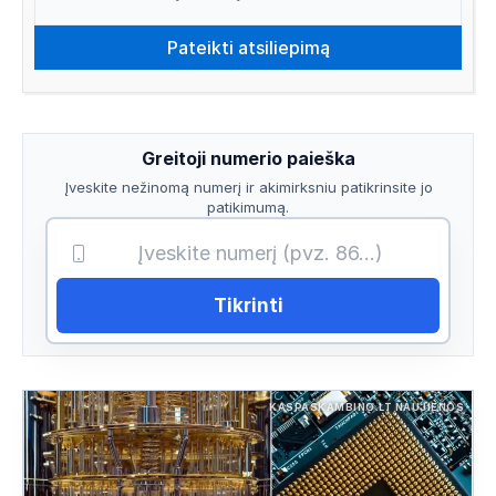
Greitoji numerio paieška
Įveskite nežinomą numerį ir akimirksniu patikrinsite jo
patikimumą.
Tikrinti
KASPASKAMBINO.LT NAUJIENOS