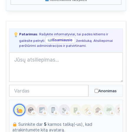
Paieška
2026/07/08 03:41
Paieška
2026/07/07 05:22
Paieška
2026/07/07 03:36
Patarimas:
Rašykite informatyviai, tai padės kitiems ir
Išsamiausio
galėsite pelnyti
ženkliuką. Atsiliepimai
Paieška
2026/07/06 12:46
peržiūrimi administracijos ir patvirtinami.
Paieška
2026/07/06 11:45
Paieška
2026/07/06 02:15
Anonimas
Surinkite dar
5
karmos tašką(-us), kad
atrakintumėte kitą avatarą.