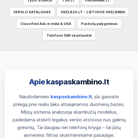
LEDO VONIOS
72H.LT
FINORAMA.LT
VERSLO KATALOGAS
SKELB24.LT - LIETUVOS SKELBIMAI
Classified Ads in India & USA
Paskolų palyginimas
Telefono EMI skaičiuoklė
Apie kaspaskambino.lt
Naudodamiesi
kaspaskambino.lt
, jūs gaunate
prieigą prie realiu laiku atnaujinamos duomenų bazės.
Mūsų sistema analizuoja skambučių modelius,
padėdama atskirti legalius verslo atstovus nuo galimų
grėsmių. Tai daugiau nei telefonų knyga – tai jūsų
asmeninis filtras skaitmeniniame pasaulyje.