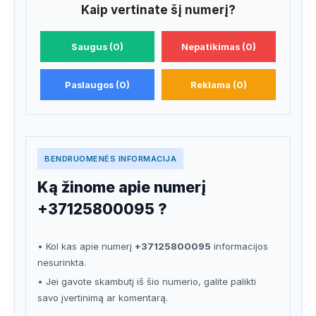
Kaip vertinate šį numerį?
Saugus (0)
Nepatikimas (0)
Paslaugos (0)
Reklama (0)
BENDRUOMENĖS INFORMACIJA
Ką žinome apie numerį
+37125800095 ?
• Kol kas apie numerį
+37125800095
informacijos
nesurinkta.
• Jei gavote skambutį iš šio numerio, galite palikti
savo įvertinimą ar komentarą.