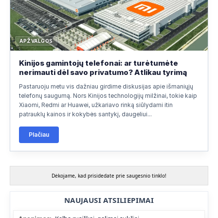
APŽVALGOS
Kinijos gamintojų telefonai: ar turėtumėte
nerimauti dėl savo privatumo? Atlikau tyrimą
Pastaruoju metu vis dažniau girdime diskusijas apie išmaniųjų
telefonų saugumą. Nors Kinijos technologijų milžinai, tokie kaip
Xiaomi, Redmi ar Huawei, užkariavo rinką siūlydami itin
patrauklų kainos ir kokybės santykį, daugeliui...
Plačiau
Dėkojame, kad prisidedate prie saugesnio tinklo!
NAUJAUSI ATSILIEPIMAI