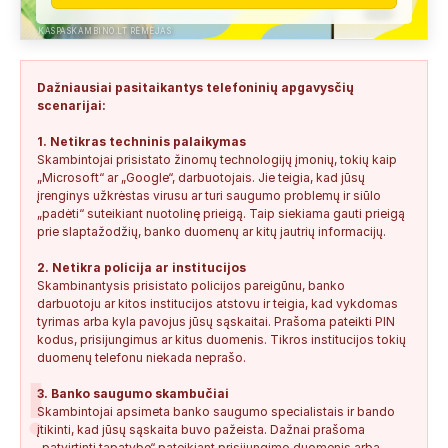
Anonimas:
Paskambino kažkokia [vardas paslėptas] ir siūlo
susipažint. Skamba kaip dirbtinio...
KASPASKAMBINO.LT RĖMĖJAS
+34876041992
0
0
2026-08-04
TIKRINAMAS
Dažniausiai pasitaikantys telefoninių apgavysčių
Jonas:
Vivus.lt
scenarijai:
+37068592041
0
0
2026-08-04
TIKRINAMAS
1. Netikras techninis palaikymas
Skambintojai prisistato žinomų technologijų įmonių, tokių kaip
Anonimas:
Gauta SMS žinutė: " Moters neturi?
„Microsoft“ ar „Google“, darbuotojais. Jie teigia, kad jūsų
+37060388940
0
0
2026-08-02
NEPATIKIMAS
įrenginys užkrėstas virusu ar turi saugumo problemų ir siūlo
„padėti“ suteikiant nuotolinę prieigą. Taip siekiama gauti prieigą
Keista:
Sukčių stacionaraus telefono numeris tiesiog Vilniaus
prie slaptažodžių, banko duomenų ar kitų jautrių informacijų.
centre, Kudirkos aikštėje, Vilniaus...
2. Netikra policija ar institucijos
+37052041945
0
0
2026-08-01
NEPATIKIMAS
Skambinantysis prisistato policijos pareigūnu, banko
darbuotoju ar kitos institucijos atstovu ir teigia, kad vykdomas
tyrimas arba kyla pavojus jūsų sąskaitai. Prašoma pateikti PIN
kodus, prisijungimus ar kitus duomenis. Tikros institucijos tokių
duomenų telefonu niekada neprašo.
!
3. Banko saugumo skambučiai
Skambintojai apsimeta banko saugumo specialistais ir bando
įtikinti, kad jūsų sąskaita buvo pažeista. Dažnai prašoma
„patvirtinti tapatybę“ pateikiant prisijungimo duomenis arba