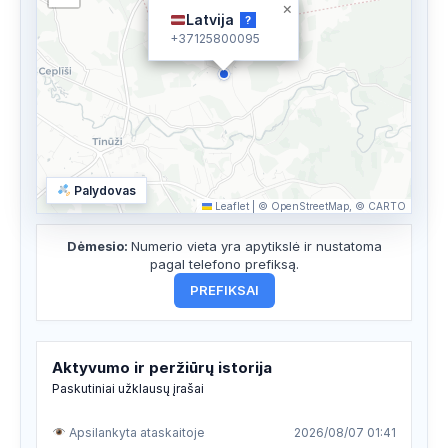
×
Latvija
?
+37125800095
Palydovas
Leaflet
|
© OpenStreetMap, © CARTO
Dėmesio:
Numerio vieta yra apytikslė ir nustatoma
pagal telefono prefiksą.
PREFIKSAI
Aktyvumo ir peržiūrų istorija
Paskutiniai užklausų įrašai
Apsilankyta ataskaitoje
2026/08/07 01:41