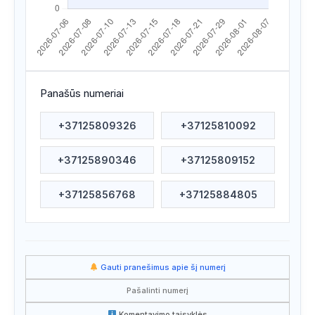
Apsilankyta ataskaitoje
2026/07/15 07:52
Apsilankyta ataskaitoje
2026/07/15 06:02
Apsilankyta ataskaitoje
2026/07/14 03:30
Panašūs numeriai
Apsilankyta ataskaitoje
2026/07/13 03:14
+37125809326
+37125810092
Apsilankyta ataskaitoje
2026/07/13 03:14
+37125890346
+37125809152
Paieška
2026/07/11 20:09
Paieška
2026/07/10 01:47
+37125856768
+37125884805
Paieška
2026/07/09 06:27
Paieška
2026/07/09 04:32
Gauti pranešimus apie šį numerį
Paieška
2026/07/08 17:43
Pašalinti numerį
Paieška
2026/07/08 11:36
Komentavimo taisyklės