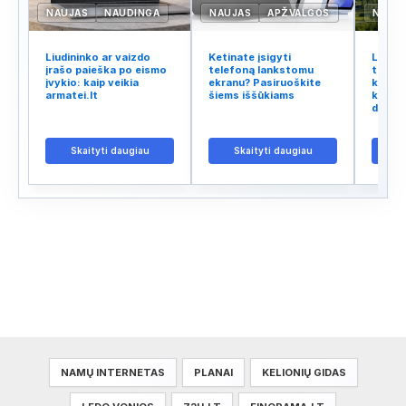
NAUJAS
NAUDINGA
NAUJAS
APŽVALGOS
NAUJ
Liudininko ar vaizdo
Ketinate įsigyti
Lietuv
įrašo paieška po eismo
telefoną lankstomu
tinklo
įvykio: kaip veikia
ekranu? Pasiruoškite
kodėl 
armatei.lt
šiems iššūkiams
kalba 
didžiu
Skaityti daugiau
Skaityti daugiau
S
NAMŲ INTERNETAS
PLANAI
KELIONIŲ GIDAS