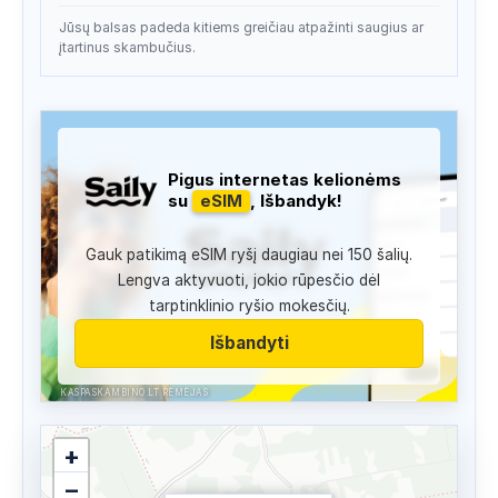
Jūsų balsas padeda kitiems greičiau atpažinti saugius ar
įtartinus skambučius.
Pigus internetas kelionėms
su
eSIM
, Išbandyk!
Gauk patikimą eSIM ryšį daugiau nei 150 šalių.
Lengva aktyvuoti, jokio rūpesčio dėl
tarptinklinio ryšio mokesčių.
Išbandyti
KASPASKAMBINO.LT RĖMĖJAS
+
−