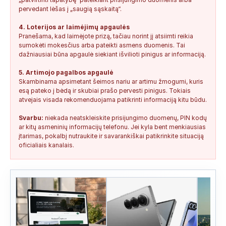
pervedant lėšas į „saugią sąskaitą“.
4. Loterijos ar laimėjimų apgaulės
Pranešama, kad laimėjote prizą, tačiau norint jį atsiimti reikia
sumokėti mokesčius arba pateikti asmens duomenis. Tai
dažniausiai būna apgaulė siekiant išvilioti pinigus ar informaciją.
5. Artimojo pagalbos apgaulė
Skambinama apsimetant šeimos nariu ar artimu žmogumi, kuris
esą pateko į bėdą ir skubiai prašo pervesti pinigus. Tokiais
atvejais visada rekomenduojama patikrinti informaciją kitu būdu.
Svarbu:
niekada neatskleiskite prisijungimo duomenų, PIN kodų
ar kitų asmeninių informacijų telefonu. Jei kyla bent menkiausias
įtarimas, pokalbį nutraukite ir savarankiškai patikrinkite situaciją
oficialiais kanalais.