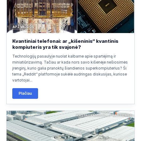
APŽVALGOS
Kvantiniai telefonai: ar „kišeninis“ kvantinis
kompiuteris yra tik svajonė?
Technologijų pasaulyje nuolat kalbame apie spartėjimą ir
miniatiūrizavimą. Tačiau ar kada nors savo kišenėje nešiosimės
įrenginį, kurio galia pranoktų šiandienos superkompiuterius? Ši
tema „Reddit“ platformoje sukėlė audringas diskusijas, kuriose
vartotojai...
Plačiau
KASPASKAMBINO.LT NAUJIENOS