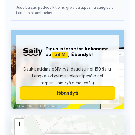
Jūsų balsas padeda kitiems greičiau atpažinti saugius ar
įtartinus skambučius.
Pigus internetas kelionėms
su
eSIM
, Išbandyk!
Gauk patikimą eSIM ryšį daugiau nei 150 šalių.
Lengva aktyvuoti, jokio rūpesčio dėl
tarptinklinio ryšio mokesčių.
Išbandyti
KASPASKAMBINO.LT RĖMĖJAS
+
−