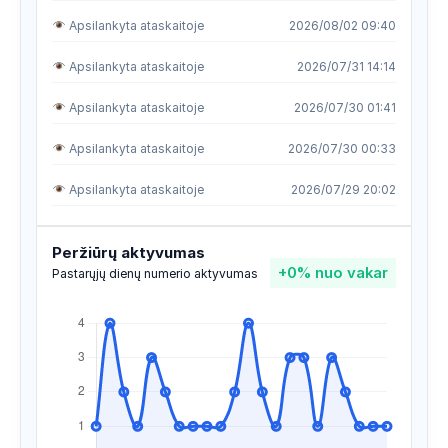
Apsilankyta ataskaitoje
2026/08/02 09:40
Apsilankyta ataskaitoje
2026/07/31 14:14
Apsilankyta ataskaitoje
2026/07/30 01:41
Apsilankyta ataskaitoje
2026/07/30 00:33
Apsilankyta ataskaitoje
2026/07/29 20:02
Apsilankyta ataskaitoje
2026/07/29 09:59
Peržiūrų aktyvumas
+0%
nuo vakar
Apsilankyta ataskaitoje
2026/07/29 06:16
Pastarųjų dienų numerio aktyvumas
Apsilankyta ataskaitoje
2026/07/27 10:50
Apsilankyta ataskaitoje
2026/07/25 06:59
Apsilankyta ataskaitoje
2026/07/25 06:11
Apsilankyta ataskaitoje
2026/07/25 03:59