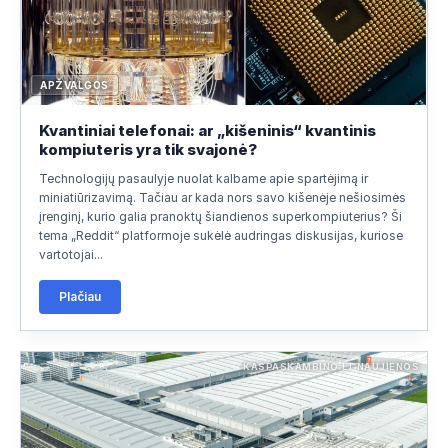
APŽVALGOS
Kvantiniai telefonai: ar „kišeninis“ kvantinis
kompiuteris yra tik svajonė?
Technologijų pasaulyje nuolat kalbame apie spartėjimą ir
miniatiūrizavimą. Tačiau ar kada nors savo kišenėje nešiosimės
įrenginį, kurio galia pranoktų šiandienos superkompiuterius? Ši
tema „Reddit“ platformoje sukėlė audringas diskusijas, kuriose
vartotojai...
Plačiau
KASPASKAMBINO.LT NAUJIENOS