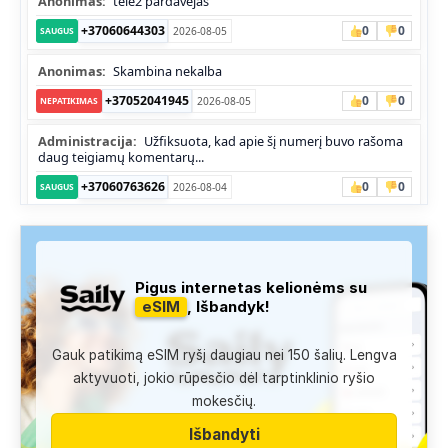
Anonimas:
tele2 pardavėjas
+37060644303
0
0
2026-08-05
SAUGUS
Anonimas:
Skambina nekalba
+37052041945
0
0
2026-08-05
NEPATIKIMAS
Administracija:
Užfiksuota, kad apie šį numerį buvo rašoma
daug teigiamų komentarų...
+37060763626
0
0
2026-08-04
SAUGUS
Anonimas:
Labai gera pagalbininke, konsultavausi ne karta
del teises mokslu
+37060763626
1
0
2026-08-04
SAUGUS
Pigus internetas kelionėms su
eSIM
, Išbandyk!
Anonimas:
Paskambino kažkokia [vardas paslėptas] ir siūlo
susipažint. Skamba kaip dirbtinio...
Gauk patikimą eSIM ryšį daugiau nei 150 šalių. Lengva
+34876041992
0
0
2026-08-04
TIKRINAMAS
aktyvuoti, jokio rūpesčio dėl tarptinklinio ryšio
Jonas:
Vivus.lt
mokesčių.
+37068592041
0
0
2026-08-04
TIKRINAMAS
Išbandyti