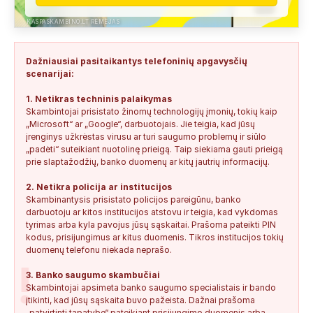
Anonimas:
Gauta SMS žinutė: " Moters neturi?
KASPASKAMBINO.LT RĖMĖJAS
+37060388940
0
0
2026-08-02
NEPATIKIMAS
Dažniausiai pasitaikantys telefoninių apgavysčių
Keista:
Sukčių stacionaraus telefono numeris tiesiog Vilniaus
scenarijai:
centre, Kudirkos aikštėje, Vilniaus...
+37052041945
0
0
2026-08-01
NEPATIKIMAS
1. Netikras techninis palaikymas
Skambintojai prisistato žinomų technologijų įmonių, tokių kaip
Anonimas:
Paskambino ir kalbėjo per Google vertėja.
„Microsoft“ ar „Google“, darbuotojais. Jie teigia, kad jūsų
Tiesiogiai taip ir pristatė:...
įrenginys užkrėstas virusu ar turi saugumo problemų ir siūlo
„padėti“ suteikiant nuotolinę prieigą. Taip siekiama gauti prieigą
+37127228220
1
0
2026-07-31
TIKRINAMAS
prie slaptažodžių, banko duomenų ar kitų jautrių informacijų.
Anonimas:
Banditai netsiliepti
2. Netikra policija ar institucijos
Skambinantysis prisistato policijos pareigūnu, banko
+371291967613
1
0
2026-07-30
TIKRINAMAS
darbuotoju ar kitos institucijos atstovu ir teigia, kad vykdomas
tyrimas arba kyla pavojus jūsų sąskaitai. Prašoma pateikti PIN
kodus, prisijungimus ar kitus duomenis. Tikros institucijos tokių
duomenų telefonu niekada neprašo.
!
3. Banko saugumo skambučiai
Skambintojai apsimeta banko saugumo specialistais ir bando
įtikinti, kad jūsų sąskaita buvo pažeista. Dažnai prašoma
„patvirtinti tapatybę“ pateikiant prisijungimo duomenis arba