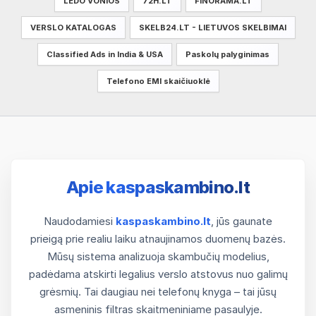
LEDO VONIOS
72H.LT
FINORAMA.LT
VERSLO KATALOGAS
SKELB24.LT - LIETUVOS SKELBIMAI
Classified Ads in India & USA
Paskolų palyginimas
Telefono EMI skaičiuoklė
Apie kaspaskambino.lt
Naudodamiesi
kaspaskambino.lt
, jūs gaunate
prieigą prie realiu laiku atnaujinamos duomenų bazės.
Mūsų sistema analizuoja skambučių modelius,
padėdama atskirti legalius verslo atstovus nuo galimų
grėsmių. Tai daugiau nei telefonų knyga – tai jūsų
asmeninis filtras skaitmeniniame pasaulyje.