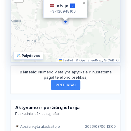
×
Latvija
?
+37120948100
Palydovas
Leaflet
|
© OpenStreetMap, © CARTO
Dėmesio:
Numerio vieta yra apytikslė ir nustatoma
pagal telefono prefiksą.
PREFIKSAI
Aktyvumo ir peržiūrų istorija
Paskutiniai užklausų įrašai
Apsilankyta ataskaitoje
2026/08/06 13:00