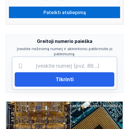
Greitoji numerio paieška
Įveskite nežinomą numerį ir akimirksniu patikrinsite jo
patikimumą.
Tikrinti
KASPASKAMBINO.LT NAUJIENOS