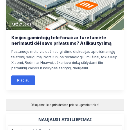
APŽVALGOS
Kinijos gamintojų telefonai: ar turėtumėte
nerimauti dėl savo privatumo? Atlikau tyrimą
Pastaruoju metu vis dažniau girdime diskusijas apie išmaniųjų
telefonų saugumą. Nors Kinijos technologijų milžinai, tokie kaip
Xiaomi, Redmi ar Huawei, užkariavo rinką siūlydami itin
patrauklų kainos ir kokybės santykį, daugeliui...
Plačiau
Dėkojame, kad prisidedate prie saugesnio tinklo!
NAUJAUSI ATSILIEPIMAI