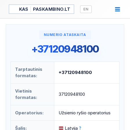
Pereiti
KAS
PASKAMBINO.LT
EN
prie
turinio
NUMERIO ATASKAITA
+37120948100
Tarptautinis
+37120948100
formatas:
Vietinis
37120948100
formatas:
Operatorius:
Užsienio ryšio operatorius
Šalis:
Latvija
?