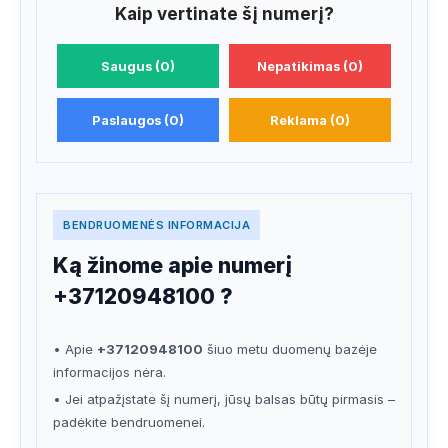
Kaip vertinate šį numerį?
Saugus (0)
Nepatikimas (0)
Paslaugos (0)
Reklama (0)
BENDRUOMENĖS INFORMACIJA
Ką žinome apie numerį
+37120948100 ?
• Apie
+37120948100
šiuo metu duomenų bazėje
informacijos nėra.
• Jei atpažįstate šį numerį, jūsų balsas būtų pirmasis –
padėkite bendruomenei.