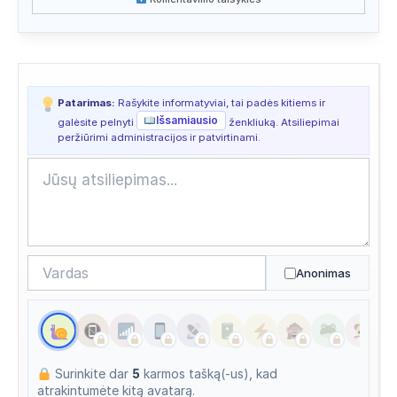
Apsilankyta ataskaitoje
2026/07/19 15:36
Apsilankyta ataskaitoje
2026/07/18 21:02
Apsilankyta ataskaitoje
2026/07/16 23:53
Patarimas:
Rašykite informatyviai, tai padės kitiems ir
Išsamiausio
galėsite pelnyti
ženkliuką. Atsiliepimai
Apsilankyta ataskaitoje
2026/07/15 07:39
peržiūrimi administracijos ir patvirtinami.
Apsilankyta ataskaitoje
2026/07/14 21:02
Apsilankyta ataskaitoje
2026/07/13 03:13
Apsilankyta ataskaitoje
2026/07/13 03:13
Anonimas
Surinkite dar
5
karmos tašką(-us), kad
atrakintumėte kitą avatarą.