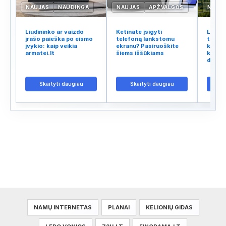
NAUJAS
NAUDINGA
NAUJAS
APŽVALGOS
NAUJ
Liudininko ar vaizdo
Ketinate įsigyti
Lietuv
įrašo paieška po eismo
telefoną lankstomu
tinklo
įvykio: kaip veikia
ekranu? Pasiruoškite
kodėl 
armatei.lt
šiems iššūkiams
kalba 
didžiu
Skaityti daugiau
Skaityti daugiau
S
NAMŲ INTERNETAS
PLANAI
KELIONIŲ GIDAS