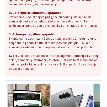
pervedant lėšas į „saugią sąskaitą“.
4. Loterijos ar laimėjimų apgaulės
Pranešama, kad laimėjote prizą, tačiau norint jį atsiimti reikia
sumokėti mokesčius arba pateikti asmens duomenis. Tai
dažniausiai būna apgaulė siekiant išvilioti pinigus ar informaciją.
5. Artimojo pagalbos apgaulė
Skambinama apsimetant šeimos nariu ar artimu žmogumi, kuris
esą pateko į bėdą ir skubiai prašo pervesti pinigus. Tokiais
atvejais visada rekomenduojama patikrinti informaciją kitu būdu.
Svarbu:
niekada neatskleiskite prisijungimo duomenų, PIN kodų
ar kitų asmeninių informacijų telefonu. Jei kyla bent menkiausias
įtarimas, pokalbį nutraukite ir savarankiškai patikrinkite situaciją
oficialiais kanalais.