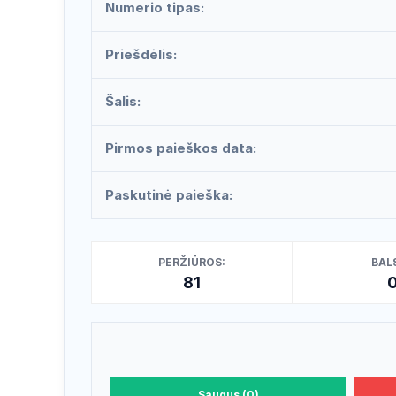
Numerio tipas:
Priešdėlis:
Šalis:
Pirmos paieškos data:
Paskutinė paieška:
PERŽIŪROS:
BALS
81
Saugus (0)