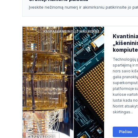
Apsilankyta ataskaitoje
2026/07/15 10:32
Įveskite nežinomą numerį ir akimirksniu patikrinsite jo p
Apsilankyta ataskaitoje
2026/07/15 07:23
Apsilankyta ataskaitoje
2026/07/14 12:37
KASPASKAMBINO.LT NAUJIENOS
Kvantinia
„kišenini
kompiuter
Technologijų 
spartėjimą ir 
nors savo kiše
galia pranokt
superkompiute
platformoje su
kuriose vartoto
lustai kada nor
Norint atsakyti
skirtingas...
Plačiau
APŽVALGOS