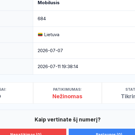
Mobilusis
684
Lietuva
2026-07-07
2026-07-11 19:38:14
AI:
PATIKIMUMAS:
STAT
0
Nežinomas
Tikr
Kaip vertinate šį numerį?
Nepatikimas (0)
Paslaugos (0)