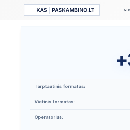
Pereiti
KAS
PASKAMBINO.LT
prie
Num
turinio
+
Tarptautinis formatas:
Vietinis formatas:
Operatorius: