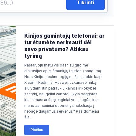
Tikrinti
JIENOS
Kinijos gamintojų telefonai: ar
turėtumėte nerimauti dėl
savo privatumo? Atlikau
tyrimą
Pastaruoju metu vis dažniau girdime
diskusijas apie išmaniųjų telefonų saugumą.
Nors Kinijos technologijų milžinai, tokie kaip
Xiaomi, Redmi ar Huawei, užkariavo rinką
siūlydami itin patrauklų kainos ir kokybės
santykį, daugeliui vartotojų kyla pagrįstas
klausimas: ar šie įrenginiai yra saugūs, ir ar
mano asmeniniai duomenys nekeliauja į
nepageidaujamus serverius? Pasidomėjau
šia...
Plačiau