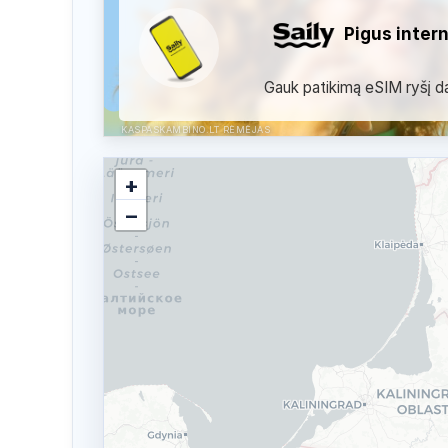
Pigus inter
Gauk patikimą eSIM ryšį dau
KASPASKAMBINO.LT RĖMĖJAS
+
−