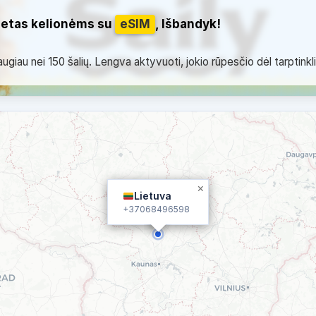
netas kelionėms su
eSIM
, Išbandyk!
giau nei 150 šalių. Lengva aktyvuoti, jokio rūpesčio dėl tarptinkl
×
Lietuva
+37068496598