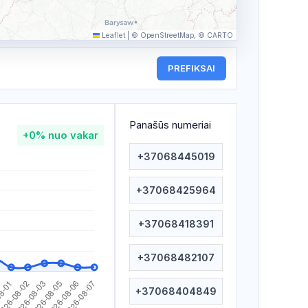
Leaflet
|
© OpenStreetMap, © CARTO
PREFIKSAI
Panašūs numeriai
+0%
nuo vakar
+37068445019
+37068425964
+37068418391
+37068482107
+37068404849