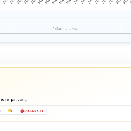
Pašalinti numerį
kos organizacijai
0
0
PRANEŠTI