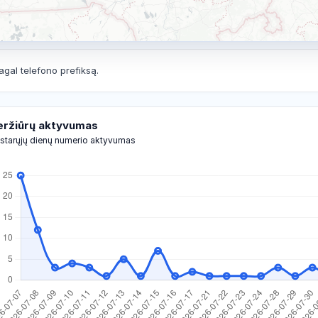
agal telefono prefiksą.
eržiūrų aktyvumas
starųjų dienų numerio aktyvumas