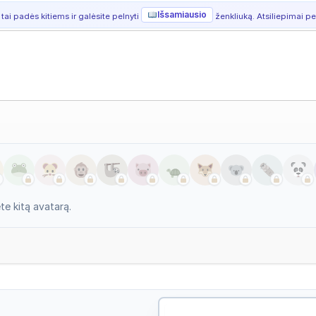
Išsamiausio
 tai padės kitiems ir galėsite pelnyti
ženkliuką. Atsiliepimai per
e kitą avatarą.