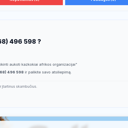
68) 496 598 ?
ikinti aukoti kazkokiai afrikos organizacijai"
68) 496 598
ir palikite savo atsiliepimą.
r įtartinus skambučius.