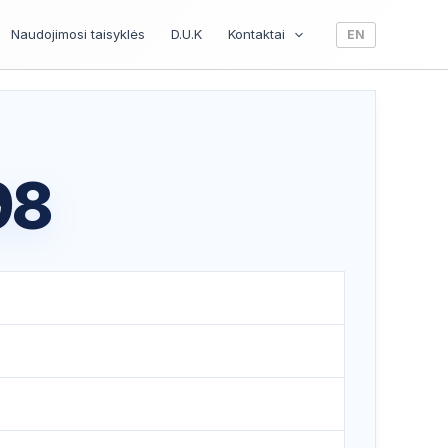
Naudojimosi taisyklės
D.U.K
Kontaktai
EN
98