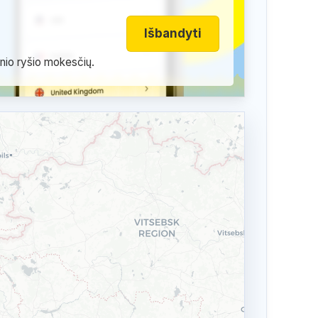
Išbandyti
inio ryšio mokesčių.