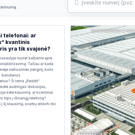
atikimumą.
KASPASKAMBINO.LT NAU
i telefonai: ar
s“ kvantinis
is yra tik svajonė?
pasaulyje nuolat kalbame apie
miniatiūrizavimą. Tačiau ar kada
nėje nešiosimės įrenginį, kurio
ų šiandienos
rius? Ši tema „Reddit“
kėlė audringas diskusijas,
jai kėlė klausimą: ar kvantiniai
s tilps į išmanųjį telefoną?
 į šį klausimą, svarbu atskirti dvi
APŽVALGOS