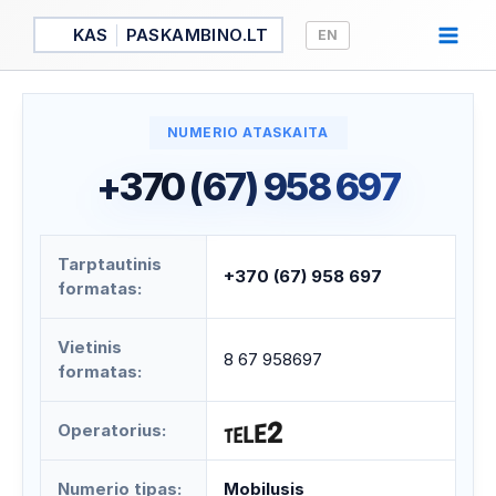
Pereiti
KAS
PASKAMBINO.LT
EN
prie
turinio
NUMERIO ATASKAITA
+370 (67) 958 697
Tarptautinis
+370 (67) 958 697
formatas:
Vietinis
8 67 958697
formatas:
Operatorius:
Numerio tipas:
Mobilusis