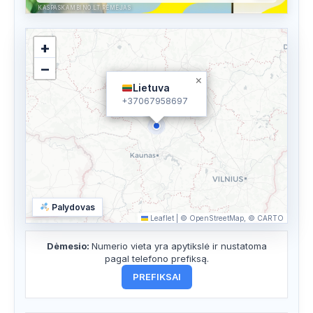
KASPASKAMBINO.LT RĖMĖJAS
+
−
×
Lietuva
+37067958697
Palydovas
Leaflet
|
© OpenStreetMap, © CARTO
Dėmesio:
Numerio vieta yra apytikslė ir nustatoma
pagal telefono prefiksą.
PREFIKSAI