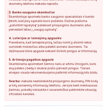
duomenų telefonu niekada neprašo.
!
3. Banko saugumo skambučiai
Skambintojai apsimeta banko saugumo specialistais ir bando
įtikinti, kad jūsų sąskaita buvo pažeista. Dažnai prašoma
„patvirtinti tapatybę“ pateikiant prisijungimo duomenis arba
pervedant lėšas į „saugią sąskaitą“.
4. Loterijos ar laimėjimų apgaulės
Pranešama, kad laimėjote prizą, tačiau norint jį atsiimti reikia
sumokėti mokesčius arba pateikti asmens duomenis. Tai
dažniausiai būna apgaulė siekiant išvilioti pinigus ar informaciją.
5. Artimojo pagalbos apgaulė
Skambinama apsimetant šeimos nariu ar artimu žmogumi, kuris
esą pateko į bėdą ir skubiai prašo pervesti pinigus. Tokiais
atvejais visada rekomenduojama patikrinti informaciją kitu būdu.
Svarbu:
niekada neatskleiskite prisijungimo duomenų, PIN kodų
ar kitų asmeninių informacijų telefonu. Jei kyla bent menkiausias
įtarimas, pokalbį nutraukite ir savarankiškai patikrinkite situaciją
oficialiais kanalais.