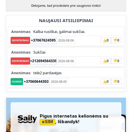
Dėkojame, kad prisidedate prie saugesnio tinklo!
NAUJAUSI ATSILIEPIMAI
Anonimas:
Kalba rusiškai, galimai sukčiai.
+37067624595
0
0
2026-08-06
NEPATIKIMAS
Anonimas:
Sukčiai
+212694564339
0
0
2026-08-06
NEPATIKIMAS
Anonimas:
tele2 pardavėjas
+37060644303
0
0
2026-08-05
SAUGUS
Anonimas:
Skambina nekalba
+37052041945
0
0
2026-08-05
NEPATIKIMAS
Administracija:
Užfiksuota, kad apie šį numerį buvo rašoma
Pigus internetas kelionėms su
daug teigiamų komentarų...
eSIM
, Išbandyk!
+37060763626
0
1
2026-08-04
SAUGUS