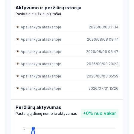
Aktyvumo ir peržiūrų istorija
Paskutiniai užklausų įrašai
Apsilankyta ataskaitoje
2026/08/08 11:14
Apsilankyta ataskaitoje
2026/08/08 08:41
Apsilankyta ataskaitoje
2026/08/06 03:47
Apsilankyta ataskaitoje
2026/08/03 20:23
Apsilankyta ataskaitoje
2026/08/03 05:59
Apsilankyta ataskaitoje
2026/07/31 15:26
Apsilankyta ataskaitoje
2026/07/30 19:13
Peržiūrų aktyvumas
+0%
nuo vakar
Apsilankyta ataskaitoje
2026/07/30 19:12
Pastarųjų dienų numerio aktyvumas
Apsilankyta ataskaitoje
2026/07/29 07:12