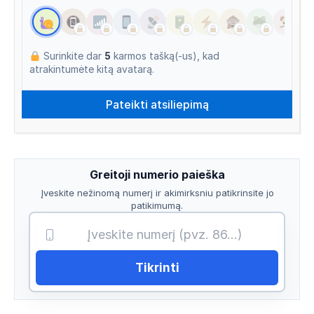
Surinkite dar
5
karmos tašką(-us), kad
atrakintumėte kitą avatarą.
Greitoji numerio paieška
Įveskite nežinomą numerį ir akimirksniu patikrinsite jo
patikimumą.
Tikrinti