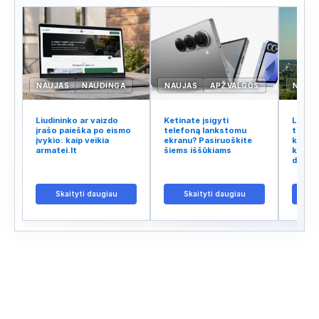
NAUJAS
NAUDINGA
NAUJAS
APŽVALGOS
NAUJ
Liudininko ar vaizdo
Ketinate įsigyti
Lietuv
įrašo paieška po eismo
telefoną lankstomu
tinklo
įvykio: kaip veikia
ekranu? Pasiruoškite
kodėl 
armatei.lt
šiems iššūkiams
kalba 
didžiu
Skaityti daugiau
Skaityti daugiau
S