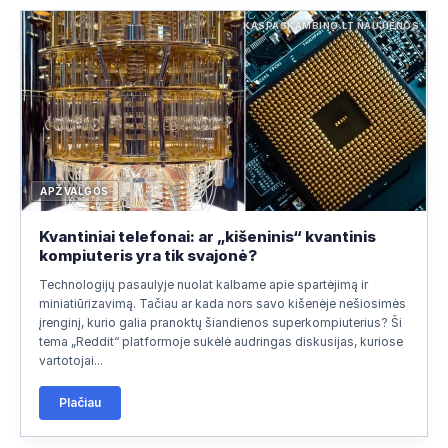
KASPASKAMBINO.LT NAUJIENOS
APŽVALGOS
Kvantiniai telefonai: ar „kišeninis“ kvantinis
kompiuteris yra tik svajonė?
Technologijų pasaulyje nuolat kalbame apie spartėjimą ir
miniatiūrizavimą. Tačiau ar kada nors savo kišenėje nešiosimės
įrenginį, kurio galia pranoktų šiandienos superkompiuterius? Ši
tema „Reddit“ platformoje sukėlė audringas diskusijas, kuriose
vartotojai...
Plačiau