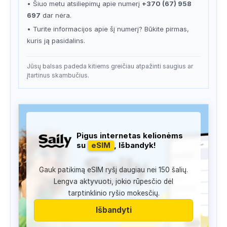
• Šiuo metu atsiliepimų apie numerį
+370 (67) 958
697
dar nėra.
• Turite informacijos apie šį numerį? Būkite pirmas,
kuris ją pasidalins.
Jūsų balsas padeda kitiems greičiau atpažinti saugius ar
įtartinus skambučius.
Pigus internetas kelionėms
su
eSIM
, Išbandyk!
Gauk patikimą eSIM ryšį daugiau nei 150 šalių.
Lengva aktyvuoti, jokio rūpesčio dėl
tarptinklinio ryšio mokesčių.
Išbandyti