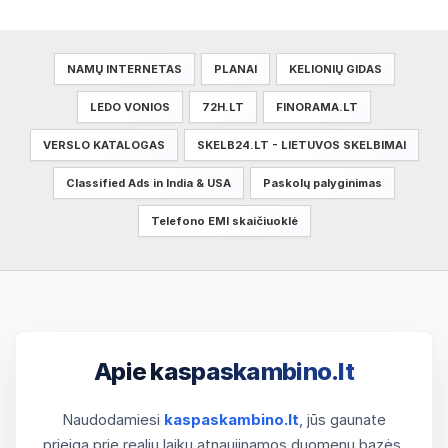
NAMŲ INTERNETAS
PLANAI
KELIONIŲ GIDAS
LEDO VONIOS
72H.LT
FINORAMA.LT
VERSLO KATALOGAS
SKELB24.LT - LIETUVOS SKELBIMAI
Classified Ads in India & USA
Paskolų palyginimas
Telefono EMI skaičiuoklė
Apie kaspaskambino.lt
Naudodamiesi
kaspaskambino.lt
, jūs gaunate
prieigą prie realiu laiku atnaujinamos duomenų bazės.