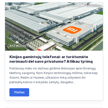
KASPASKAMBINO.LT NAUJIENOS
APŽVALGOS
Kinijos gamintojų telefonai: ar turėtumėte
nerimauti dėl savo privatumo? Atlikau tyrimą
Pastaruoju metu vis dažniau girdime diskusijas apie išmaniųjų
telefonų saugumą. Nors Kinijos technologijų milžinai, tokie kaip
Xiaomi, Redmi ar Huawei, užkariavo rinką siūlydami itin
patrauklų kainos ir kokybės santykį, daugeliui...
Plačiau