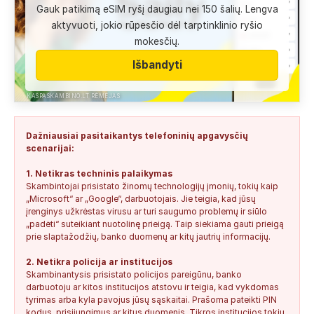
Gauk patikimą eSIM ryšį daugiau nei 150 šalių. Lengva
Anonimas:
Labai gera pagalbininke, konsultavausi ne karta
aktyvuoti, jokio rūpesčio dėl tarptinklinio ryšio
del teises mokslu
mokesčių.
+37060763626
2
0
2026-08-04
SAUGUS
Išbandyti
Anonimas:
Paskambino kažkokia [vardas paslėptas] ir siūlo
susipažint. Skamba kaip dirbtinio...
KASPASKAMBINO.LT RĖMĖJAS
+34876041992
0
0
2026-08-04
TIKRINAMAS
Dažniausiai pasitaikantys telefoninių apgavysčių
Jonas:
Vivus.lt
scenarijai:
+37068592041
0
0
2026-08-04
TIKRINAMAS
1. Netikras techninis palaikymas
Skambintojai prisistato žinomų technologijų įmonių, tokių kaip
Anonimas:
Gauta SMS žinutė: " Moters neturi?
„Microsoft“ ar „Google“, darbuotojais. Jie teigia, kad jūsų
+37060388940
0
0
2026-08-02
NEPATIKIMAS
įrenginys užkrėstas virusu ar turi saugumo problemų ir siūlo
„padėti“ suteikiant nuotolinę prieigą. Taip siekiama gauti prieigą
Keista:
Sukčių stacionaraus telefono numeris tiesiog Vilniaus
prie slaptažodžių, banko duomenų ar kitų jautrių informacijų.
centre, Kudirkos aikštėje, Vilniaus...
2. Netikra policija ar institucijos
+37052041945
0
0
2026-08-01
NEPATIKIMAS
Skambinantysis prisistato policijos pareigūnu, banko
darbuotoju ar kitos institucijos atstovu ir teigia, kad vykdomas
tyrimas arba kyla pavojus jūsų sąskaitai. Prašoma pateikti PIN
kodus, prisijungimus ar kitus duomenis. Tikros institucijos tokių