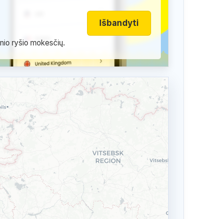
Išbandyti
inio ryšio mokesčių.