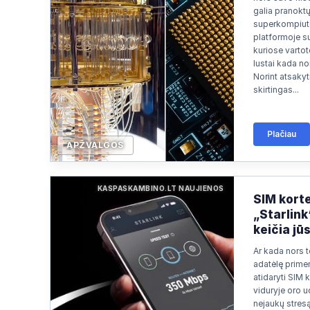
Apsilankyta ataskaitoje
2026/07/13 04:06
galia pranokt
superkompiute
Paieška
2026/07/10 21:58
platformoje su
kuriose vartoto
Paieška
2026/07/10 20:48
lustai kada nor
Norint atsakyti
skirtingas...
Plačiau
APŽVALGOS
KASPASKAMBINO.LT NAUJIENOS
SIM korte
„Starlink
keičia jū
Ar kada nors t
adatėlę prime
atidaryti SIM k
viduryje oro u
nejaukų stresą