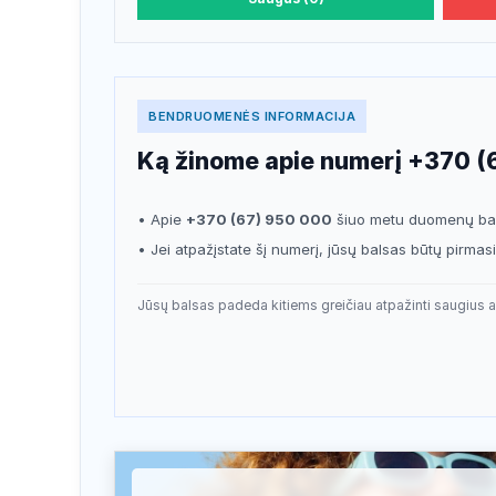
BENDRUOMENĖS INFORMACIJA
Ką žinome apie numerį +370 (
• Apie
+370 (67) 950 000
šiuo metu duomenų baz
• Jei atpažįstate šį numerį, jūsų balsas būtų pirma
Jūsų balsas padeda kitiems greičiau atpažinti saugius a