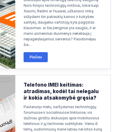
Nors Kinijos technologijų milžinai, tokie kaip
Xiaomi, Redmi ar Huawei, užkariavo rinką
siūlydami itin patrauklų kainos ir kokybės
santykį, daugeliui vartotojų kyla pagrįstas
klausimas: ar šie įrenginiai yra saugūs, ir ar
mano asmeniniai duomenys nekeliauja į
nepageidaujamus serverius? Pasidomėjau
šia...
Plačiau
JIENOS
Telefono IMEI keitimas:
atradimas, kodėl tai nelegalu
ir kokia atsakomybė gręsia?
Pastaruoju metu, naršydamas technologijų
forumuose ir socialiniuose tinkluose, vis
dažniau girdžiu diskusijas apie mobiliuosius
telefonus ir jų technines subtilybes. Viena iš
temų, sudominusių mane labiau nei kitos kurią