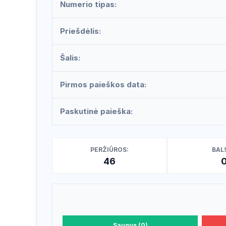
Numerio tipas:
Priešdėlis:
Šalis:
Pirmos paieškos data:
Paskutinė paieška:
PERŽIŪROS:
BALS
46
Saugus (0)