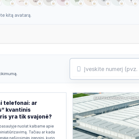
e kitą avatarą.
atikimumą.
KASPASKAMBINO.LT NAU
i telefonai: ar
s“ kvantinis
is yra tik svajonė?
pasaulyje nuolat kalbame apie
miniatiūrizavimą. Tačiau ar kada
nėje nešiosimės įrenginį, kurio