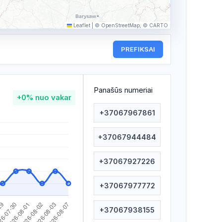
Leaflet
|
© OpenStreetMap, © CARTO
PREFIKSAI
Panašūs numeriai
+0%
nuo vakar
+37067967861
+37067944484
+37067927226
+37067977772
+37067938155