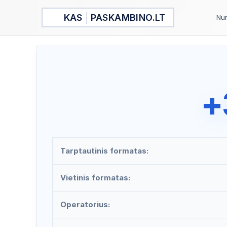
Pereiti
KAS
PASKAMBINO.LT
prie
Num
turinio
+
Tarptautinis formatas:
Vietinis formatas:
Operatorius: