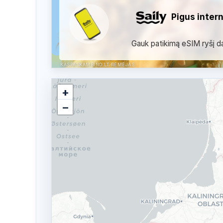
Pigus inter
Gauk patikimą eSIM ryšį dau
KASPASKAMBINO.LT RĖMĖJAS
+
−