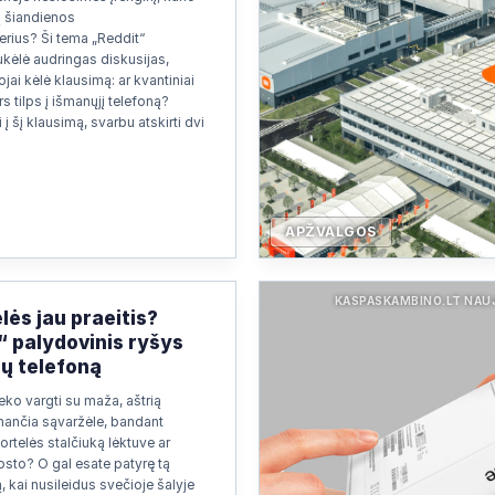
ų šiandienos
rius? Ši tema „Reddit“
kėlė audringas diskusijas,
jai kėlė klausimą: ar kvantiniai
s tilps į išmanųjį telefoną?
 į šį klausimą, svarbu atskirti dvi
APŽVALGOS
KASPASKAMBINO.LT NAU
lės jau praeitis?
“ palydovinis ryšys
sų telefoną
eko vargti su maža, aštrią
nančia sąvaržėle, bandant
ortelės stalčiuką lėktuve ar
osto? O gal esate patyrę tą
, kai nusileidus svečioje šalyje