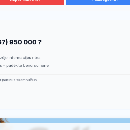
67) 950 000 ?
ėje informacijos nėra.
sis – padėkite bendruomenei.
r įtartinus skambučius.