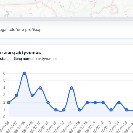
agal telefono prefiksą.
eržiūrų aktyvumas
starųjų dienų numerio aktyvumas