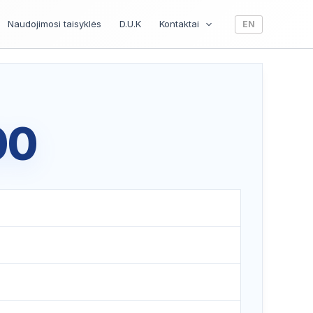
Naudojimosi taisyklės
D.U.K
Kontaktai
EN
00