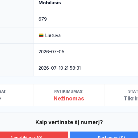
Mobilusis
679
Lietuva
2026-07-05
2026-07-10 21:58:31
AI:
PATIKIMUMAS:
STAT
0
Nežinomas
Tikr
Kaip vertinate šį numerį?
Nepatikimas (0)
Paslaugos (0)