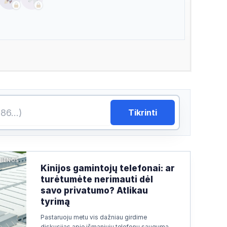
Tikrinti
JIENOS
Kinijos gamintojų telefonai: ar
turėtumėte nerimauti dėl
savo privatumo? Atlikau
tyrimą
Pastaruoju metu vis dažniau girdime
diskusijas apie išmaniųjų telefonų saugumą.