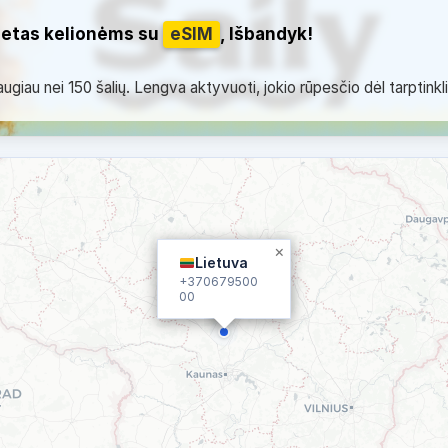
netas kelionėms su
eSIM
, Išbandyk!
giau nei 150 šalių. Lengva aktyvuoti, jokio rūpesčio dėl tarptinkl
×
Lietuva
+370679500
00