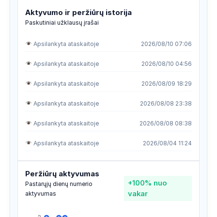
Aktyvumo ir peržiūrų istorija
Paskutiniai užklausų įrašai
Apsilankyta ataskaitoje
2026/08/10 07:06
Apsilankyta ataskaitoje
2026/08/10 04:56
Apsilankyta ataskaitoje
2026/08/09 18:29
Apsilankyta ataskaitoje
2026/08/08 23:38
Apsilankyta ataskaitoje
2026/08/08 08:38
Apsilankyta ataskaitoje
2026/08/04 11:24
Apsilankyta ataskaitoje
2026/08/04 03:45
Peržiūrų aktyvumas
+100%
nuo
Apsilankyta ataskaitoje
2026/08/03 10:33
Pastarųjų dienų numerio
vakar
aktyvumas
Apsilankyta ataskaitoje
2026/08/01 12:31