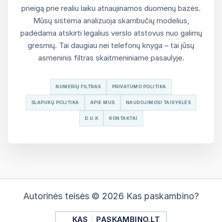
prieigą prie realiu laiku atnaujinamos duomenų bazės.
Mūsų sistema analizuoja skambučių modelius,
padėdama atskirti legalius verslo atstovus nuo galimų
grėsmių. Tai daugiau nei telefonų knyga – tai jūsų
asmeninis filtras skaitmeniniame pasaulyje.
NUMERIŲ FILTRAS
PRIVATUMO POLITIKA
SLAPUKŲ POLITIKA
APIE MUS
NAUDOJIMOSI TAISYKLĖS
D.U.K
KONTAKTAI
Autorinės teisės © 2026 Kas paskambino?
KAS
PASKAMBINO.LT