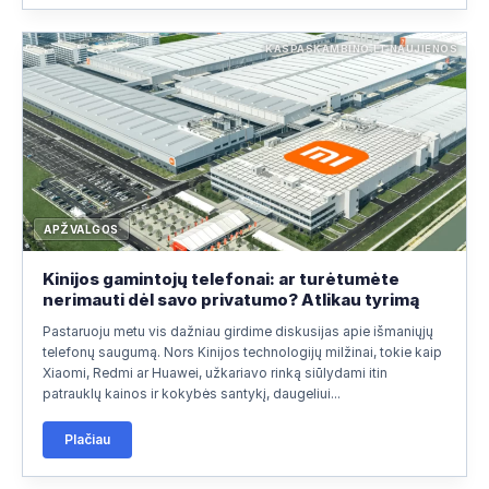
KASPASKAMBINO.LT NAUJIENOS
APŽVALGOS
Kinijos gamintojų telefonai: ar turėtumėte
nerimauti dėl savo privatumo? Atlikau tyrimą
Pastaruoju metu vis dažniau girdime diskusijas apie išmaniųjų
telefonų saugumą. Nors Kinijos technologijų milžinai, tokie kaip
Xiaomi, Redmi ar Huawei, užkariavo rinką siūlydami itin
patrauklų kainos ir kokybės santykį, daugeliui...
Plačiau