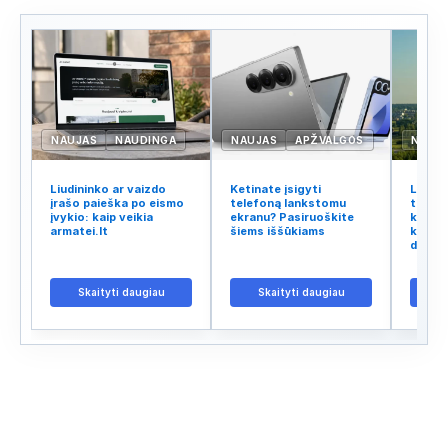
NAUJAS
NAUDINGA
NAUJAS
APŽVALGOS
NAUJ
Liudininko ar vaizdo
Ketinate įsigyti
Lietuv
įrašo paieška po eismo
telefoną lankstomu
tinklo
įvykio: kaip veikia
ekranu? Pasiruoškite
kodėl 
armatei.lt
šiems iššūkiams
kalba 
didžiu
Skaityti daugiau
Skaityti daugiau
S