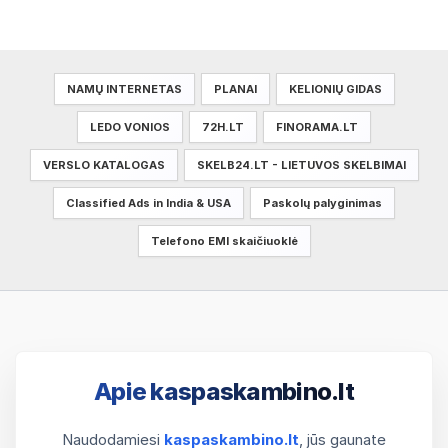
NAMŲ INTERNETAS
PLANAI
KELIONIŲ GIDAS
LEDO VONIOS
72H.LT
FINORAMA.LT
VERSLO KATALOGAS
SKELB24.LT - LIETUVOS SKELBIMAI
Classified Ads in India & USA
Paskolų palyginimas
Telefono EMI skaičiuoklė
Apie kaspaskambino.lt
Naudodamiesi
kaspaskambino.lt
, jūs gaunate