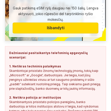
+37060763626
1
1
2026-08-04
SAUGUS
Gauk patikimą eSIM ryšį daugiau nei 150 šalių. Lengva
Anonimas:
Labai gera pagalbininke, konsultavausi ne karta
aktyvuoti, jokio rūpesčio dėl tarptinklinio ryšio
del teises mokslu
mokesčių.
+37060763626
2
0
2026-08-04
SAUGUS
Išbandyti
Anonimas:
Paskambino kažkokia [vardas paslėptas] ir siūlo
susipažint. Skamba kaip dirbtinio...
KASPASKAMBINO.LT RĖMĖJAS
+34876041992
0
0
2026-08-04
TIKRINAMAS
Dažniausiai pasitaikantys telefoninių apgavysčių
Jonas:
Vivus.lt
scenarijai:
+37068592041
0
0
2026-08-04
TIKRINAMAS
1. Netikras techninis palaikymas
Skambintojai prisistato žinomų technologijų įmonių, tokių kaip
Anonimas:
Gauta SMS žinutė: " Moters neturi?
„Microsoft“ ar „Google“, darbuotojais. Jie teigia, kad jūsų
+37060388940
0
0
2026-08-02
NEPATIKIMAS
įrenginys užkrėstas virusu ar turi saugumo problemų ir siūlo
„padėti“ suteikiant nuotolinę prieigą. Taip siekiama gauti prieigą
Keista:
Sukčių stacionaraus telefono numeris tiesiog Vilniaus
prie slaptažodžių, banko duomenų ar kitų jautrių informacijų.
centre, Kudirkos aikštėje, Vilniaus...
2. Netikra policija ar institucijos
+37052041945
0
0
2026-08-01
NEPATIKIMAS
Skambinantysis prisistato policijos pareigūnu, banko
darbuotoju ar kitos institucijos atstovu ir teigia, kad vykdomas
tyrimas arba kyla pavojus jūsų sąskaitai. Prašoma pateikti PIN