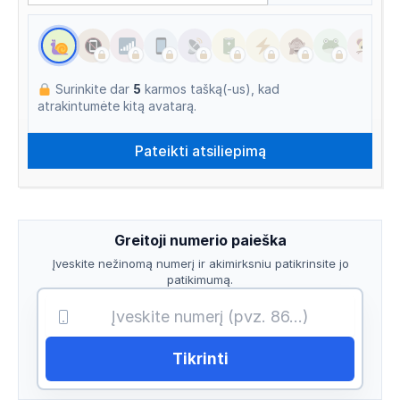
Surinkite dar
5
karmos tašką(-us), kad
atrakintumėte kitą avatarą.
Greitoji numerio paieška
Įveskite nežinomą numerį ir akimirksniu patikrinsite jo
patikimumą.
Tikrinti