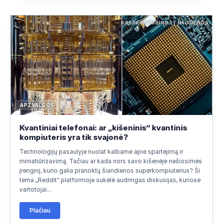
KASPASKAMBINO.LT NAUJIENOS
APŽVALGOS
Kvantiniai telefonai: ar „kišeninis“ kvantinis
kompiuteris yra tik svajonė?
Technologijų pasaulyje nuolat kalbame apie spartėjimą ir
miniatiūrizavimą. Tačiau ar kada nors savo kišenėje nešiosimės
įrenginį, kurio galia pranoktų šiandienos superkompiuterius? Ši
tema „Reddit“ platformoje sukėlė audringas diskusijas, kuriose
vartotojai...
Plačiau