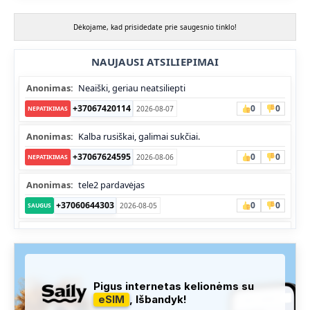
Dėkojame, kad prisidedate prie saugesnio tinklo!
NAUJAUSI ATSILIEPIMAI
Anonimas:
Neaiški, geriau neatsiliepti
+37067420114
0
0
2026-08-07
NEPATIKIMAS
Anonimas:
Kalba rusiškai, galimai sukčiai.
+37067624595
0
0
2026-08-06
NEPATIKIMAS
Anonimas:
tele2 pardavėjas
+37060644303
0
0
2026-08-05
SAUGUS
Anonimas:
Skambina nekalba
+37052041945
0
0
2026-08-05
NEPATIKIMAS
Administracija:
Užfiksuota, kad apie šį numerį buvo rašoma
Pigus internetas kelionėms su
daug teigiamų komentarų...
eSIM
, Išbandyk!