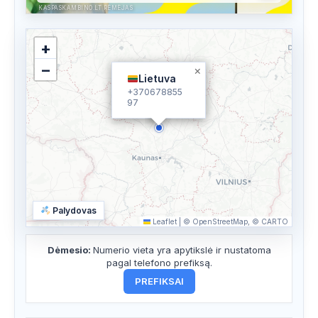
KASPASKAMBINO.LT RĖMĖJAS
+
−
×
Lietuva
+370678855
97
Palydovas
Leaflet
|
© OpenStreetMap, © CARTO
Dėmesio:
Numerio vieta yra apytikslė ir nustatoma
pagal telefono prefiksą.
PREFIKSAI