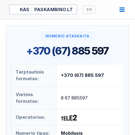
Pereiti
KAS
PASKAMBINO.LT
EN
prie
turinio
NUMERIO ATASKAITA
+370 (67) 885 597
Tarptautinis
+370 (67) 885 597
formatas:
Vietinis
8 67 885597
formatas:
Operatorius:
Numerio tipas:
Mobilusis