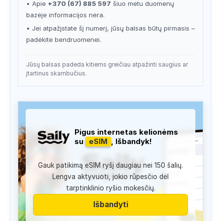
• Apie
+370 (67) 885 597
šiuo metu duomenų
bazėje informacijos nėra.
• Jei atpažįstate šį numerį, jūsų balsas būtų pirmasis –
padėkite bendruomenei.
Jūsų balsas padeda kitiems greičiau atpažinti saugius ar
įtartinus skambučius.
Pigus internetas kelionėms
su
eSIM
, Išbandyk!
Gauk patikimą eSIM ryšį daugiau nei 150 šalių.
Lengva aktyvuoti, jokio rūpesčio dėl
tarptinklinio ryšio mokesčių.
Išbandyti