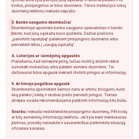
kodus, prisijungimus ar kitus duomenis. Tikros institucijos tokių
duomenų telefonu niekada neprašo.
!
3. Banko saugumo skambučiai
Skambintojai apsimeta banko saugumo specialistais ir bando
įtikinti, kad jūsų sąskaita buvo pažeista. Dažnai prašoma
„patvirtinti tapatybę“ pateikiant prisijungimo duomenis arba
pervedant lėšas į „saugią sąskaitą“.
4. Loterijos ar laimėjimų apgaulės
Pranešama, kad laimėjote prizą, tačiau norint jį atsiimti reikia
sumokėti mokesčius arba pateikti asmens duomenis. Tai
dažniausiai būna apgaulė siekiant išvilioti pinigus ar informaciją.
5. Artimojo pagalbos apgaulė
Skambinama apsimetant šeimos nariu ar artimu žmogumi, kuris
esą pateko į bėdą ir skubiai prašo pervesti pinigus. Tokiais
atvejais visada rekomenduojama patikrinti informaciją kitu būdu.
Svarbu:
niekada neatskleiskite prisijungimo duomenų, PIN kodų
ar kitų asmeninių informacijų telefonu. Jei kyla bent menkiausias
įtarimas, pokalbį nutraukite ir savarankiškai patikrinkite situaciją
oficialiais kanalais.