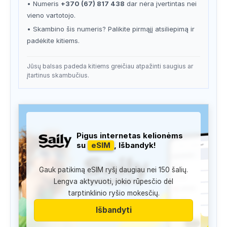
• Numeris
+370 (67) 817 438
dar nėra įvertintas nei
vieno vartotojo.
• Skambino šis numeris? Palikite pirmąjį atsiliepimą ir
padėkite kitiems.
Jūsų balsas padeda kitiems greičiau atpažinti saugius ar
įtartinus skambučius.
Pigus internetas kelionėms
su
eSIM
, Išbandyk!
Gauk patikimą eSIM ryšį daugiau nei 150 šalių.
Lengva aktyvuoti, jokio rūpesčio dėl
tarptinklinio ryšio mokesčių.
Išbandyti