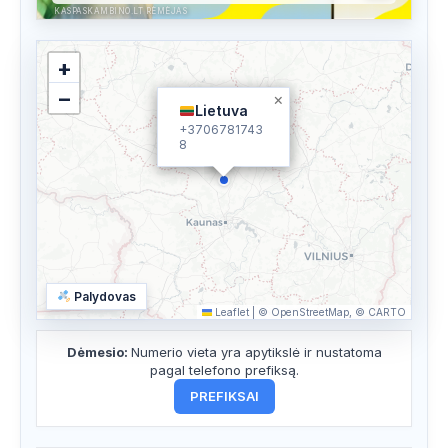
KASPASKAMBINO.LT RĖMĖJAS
+
−
×
Lietuva
+3706781743
8
Palydovas
Leaflet
|
© OpenStreetMap, © CARTO
Dėmesio:
Numerio vieta yra apytikslė ir nustatoma
pagal telefono prefiksą.
PREFIKSAI