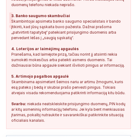
duomenų telefonu niekada neprašo.
!
3. Banko saugumo skambučiai
Skambintojai apsimeta banko saugumo specialistais ir bando
įtikinti, kad jūsų sąskaita buvo pažeista. Dažnai prašoma
„patvirtinti tapatybę“ pateikiant prisijungimo duomenis arba
pervedant lėšas į „saugią sąskaitą“.
4. Loterijos ar laimėjimų apgaulės
Pranešama, kad laimėjote prizą, tačiau norint jį atsiimti reikia
sumokėti mokesčius arba pateikti asmens duomenis. Tai
dažniausiai būna apgaulė siekiant išvilioti pinigus ar informaciją.
5. Artimojo pagalbos apgaulė
Skambinama apsimetant šeimos nariu ar artimu žmogumi, kuris
esą pateko į bėdą ir skubiai prašo pervesti pinigus. Tokiais
atvejais visada rekomenduojama patikrinti informaciją kitu būdu.
Svarbu:
niekada neatskleiskite prisijungimo duomenų, PIN kodų
ar kitų asmeninių informacijų telefonu. Jei kyla bent menkiausias
įtarimas, pokalbį nutraukite ir savarankiškai patikrinkite situaciją
oficialiais kanalais.