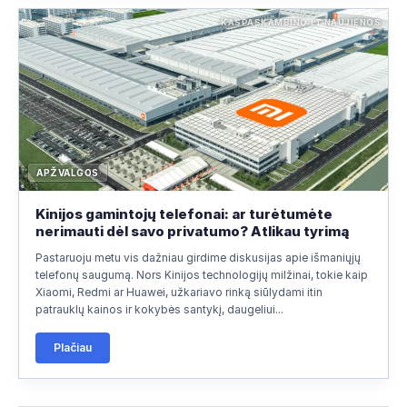
KASPASKAMBINO.LT NAUJIENOS
APŽVALGOS
Kinijos gamintojų telefonai: ar turėtumėte
nerimauti dėl savo privatumo? Atlikau tyrimą
Pastaruoju metu vis dažniau girdime diskusijas apie išmaniųjų
telefonų saugumą. Nors Kinijos technologijų milžinai, tokie kaip
Xiaomi, Redmi ar Huawei, užkariavo rinką siūlydami itin
patrauklų kainos ir kokybės santykį, daugeliui...
Plačiau