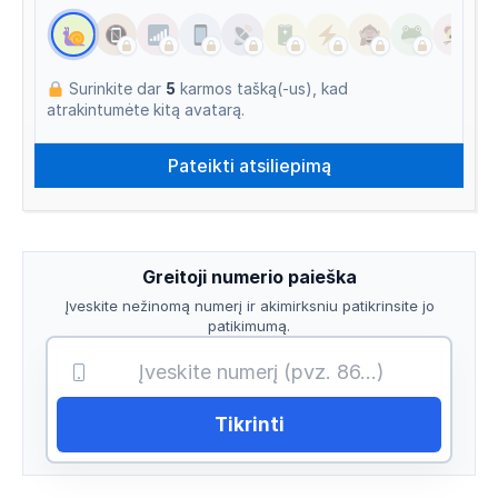
Surinkite dar
5
karmos tašką(-us), kad
atrakintumėte kitą avatarą.
Greitoji numerio paieška
Įveskite nežinomą numerį ir akimirksniu patikrinsite jo
patikimumą.
Tikrinti