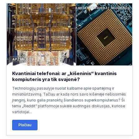
KASPASKAMBINO.LT NAUJIENOS
APŽVALGOS
Kvantiniai telefonai: ar „kišeninis“ kvantinis
kompiuteris yra tik svajonė?
Technologijų pasaulyje nuolat kalbame apie spartėjimą ir
miniatiūrizavimą. Tačiau ar kada nors savo kišenėje nešiosimės
įrenginį, kurio galia pranoktų šiandienos superkompiuterius? Ši
tema „Reddit“ platformoje sukėlė audringas diskusijas, kuriose
vartotojai...
Plačiau