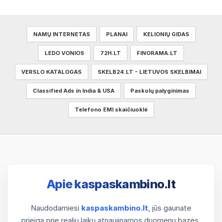
NAMŲ INTERNETAS
PLANAI
KELIONIŲ GIDAS
LEDO VONIOS
72H.LT
FINORAMA.LT
VERSLO KATALOGAS
SKELB24.LT - LIETUVOS SKELBIMAI
Classified Ads in India & USA
Paskolų palyginimas
Telefono EMI skaičiuoklė
Apie kaspaskambino.lt
Naudodamiesi
kaspaskambino.lt
, jūs gaunate
prieigą prie realiu laiku atnaujinamos duomenų bazės.