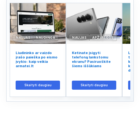
NAUJAS
NAUDINGA
NAUJAS
APŽVALGOS
NAUJ
Liudininko ar vaizdo
Ketinate įsigyti
Lietuv
įrašo paieška po eismo
telefoną lankstomu
tinklo
įvykio: kaip veikia
ekranu? Pasiruoškite
kodėl 
armatei.lt
šiems iššūkiams
kalba 
didžiu
Skaityti daugiau
Skaityti daugiau
S