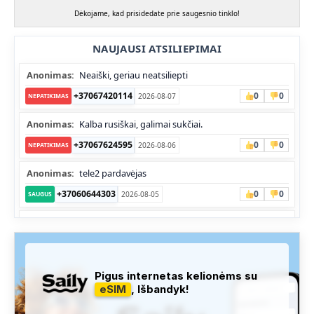
Dėkojame, kad prisidedate prie saugesnio tinklo!
NAUJAUSI ATSILIEPIMAI
Anonimas:
Neaiški, geriau neatsiliepti
+37067420114
0
0
2026-08-07
NEPATIKIMAS
Anonimas:
Kalba rusiškai, galimai sukčiai.
+37067624595
0
0
2026-08-06
NEPATIKIMAS
Anonimas:
tele2 pardavėjas
+37060644303
0
0
2026-08-05
SAUGUS
Anonimas:
Skambina nekalba
+37052041945
0
0
2026-08-05
NEPATIKIMAS
Administracija:
Užfiksuota, kad apie šį numerį buvo rašoma
Pigus internetas kelionėms su
daug teigiamų komentarų...
eSIM
, Išbandyk!
+37060763626
1
1
2026-08-04
SAUGUS