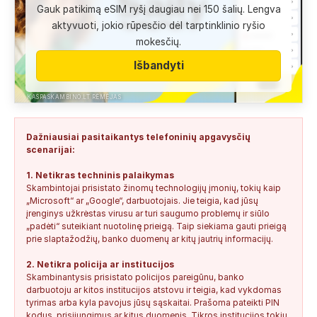
Gauk patikimą eSIM ryšį daugiau nei 150 šalių. Lengva
Anonimas:
Labai gera pagalbininke, konsultavausi ne karta
aktyvuoti, jokio rūpesčio dėl tarptinklinio ryšio
del teises mokslu
mokesčių.
+37060763626
2
0
2026-08-04
SAUGUS
Išbandyti
Anonimas:
Paskambino kažkokia [vardas paslėptas] ir siūlo
susipažint. Skamba kaip dirbtinio...
KASPASKAMBINO.LT RĖMĖJAS
+34876041992
0
0
2026-08-04
TIKRINAMAS
Dažniausiai pasitaikantys telefoninių apgavysčių
Jonas:
Vivus.lt
scenarijai:
+37068592041
0
0
2026-08-04
TIKRINAMAS
1. Netikras techninis palaikymas
Skambintojai prisistato žinomų technologijų įmonių, tokių kaip
Anonimas:
Gauta SMS žinutė: " Moters neturi?
„Microsoft“ ar „Google“, darbuotojais. Jie teigia, kad jūsų
+37060388940
0
0
2026-08-02
NEPATIKIMAS
įrenginys užkrėstas virusu ar turi saugumo problemų ir siūlo
„padėti“ suteikiant nuotolinę prieigą. Taip siekiama gauti prieigą
Keista:
Sukčių stacionaraus telefono numeris tiesiog Vilniaus
prie slaptažodžių, banko duomenų ar kitų jautrių informacijų.
centre, Kudirkos aikštėje, Vilniaus...
2. Netikra policija ar institucijos
+37052041945
0
0
2026-08-01
NEPATIKIMAS
Skambinantysis prisistato policijos pareigūnu, banko
darbuotoju ar kitos institucijos atstovu ir teigia, kad vykdomas
tyrimas arba kyla pavojus jūsų sąskaitai. Prašoma pateikti PIN
kodus, prisijungimus ar kitus duomenis. Tikros institucijos tokių