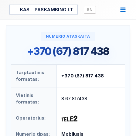
Pereiti
KAS
PASKAMBINO.LT
EN
prie
turinio
NUMERIO ATASKAITA
+370 (67) 817 438
Tarptautinis
+370 (67) 817 438
formatas:
Vietinis
8 67 817438
formatas:
Operatorius:
Numerio tipas:
Mobilusis