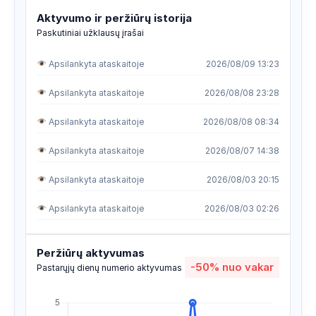
Aktyvumo ir peržiūrų istorija
Paskutiniai užklausų įrašai
Apsilankyta ataskaitoje
2026/08/09 13:23
Apsilankyta ataskaitoje
2026/08/08 23:28
Apsilankyta ataskaitoje
2026/08/08 08:34
Apsilankyta ataskaitoje
2026/08/07 14:38
Apsilankyta ataskaitoje
2026/08/03 20:15
Apsilankyta ataskaitoje
2026/08/03 02:26
Apsilankyta ataskaitoje
2026/08/02 04:54
Peržiūrų aktyvumas
-50%
nuo vakar
Apsilankyta ataskaitoje
2026/08/01 06:33
Pastarųjų dienų numerio aktyvumas
Apsilankyta ataskaitoje
2026/08/01 06:33