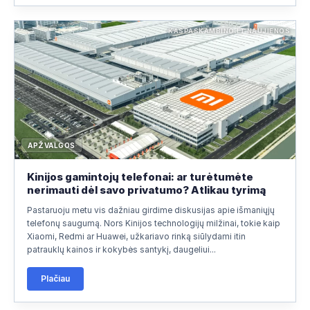
KASPASKAMBINO.LT NAUJIENOS
APŽVALGOS
Kinijos gamintojų telefonai: ar turėtumėte
nerimauti dėl savo privatumo? Atlikau tyrimą
Pastaruoju metu vis dažniau girdime diskusijas apie išmaniųjų
telefonų saugumą. Nors Kinijos technologijų milžinai, tokie kaip
Xiaomi, Redmi ar Huawei, užkariavo rinką siūlydami itin
patrauklų kainos ir kokybės santykį, daugeliui...
Plačiau