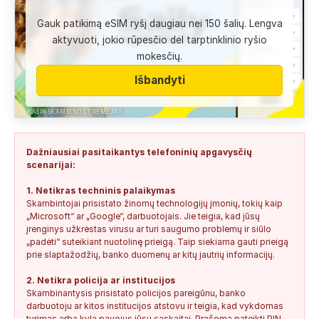
+37060644303
0
0
2026-08-05
SAUGUS
Gauk patikimą eSIM ryšį daugiau nei 150 šalių. Lengva
Anonimas:
Skambina nekalba
aktyvuoti, jokio rūpesčio dėl tarptinklinio ryšio
+37052041945
0
0
2026-08-05
NEPATIKIMAS
mokesčių.
Išbandyti
Administracija:
Užfiksuota, kad apie šį numerį buvo rašoma
daug teigiamų komentarų...
KASPASKAMBINO.LT RĖMĖJAS
+37060763626
1
1
2026-08-04
SAUGUS
Anonimas:
Labai gera pagalbininke, konsultavausi ne karta
Dažniausiai pasitaikantys telefoninių apgavysčių
del teises mokslu
scenarijai:
+37060763626
2
0
2026-08-04
SAUGUS
1. Netikras techninis palaikymas
Skambintojai prisistato žinomų technologijų įmonių, tokių kaip
Anonimas:
Paskambino kažkokia [vardas paslėptas] ir siūlo
susipažint. Skamba kaip dirbtinio...
„Microsoft“ ar „Google“, darbuotojais. Jie teigia, kad jūsų
įrenginys užkrėstas virusu ar turi saugumo problemų ir siūlo
+34876041992
0
0
2026-08-04
TIKRINAMAS
„padėti“ suteikiant nuotolinę prieigą. Taip siekiama gauti prieigą
prie slaptažodžių, banko duomenų ar kitų jautrių informacijų.
Jonas:
Vivus.lt
2. Netikra policija ar institucijos
+37068592041
0
0
2026-08-04
TIKRINAMAS
Skambinantysis prisistato policijos pareigūnu, banko
darbuotoju ar kitos institucijos atstovu ir teigia, kad vykdomas
tyrimas arba kyla pavojus jūsų sąskaitai. Prašoma pateikti PIN