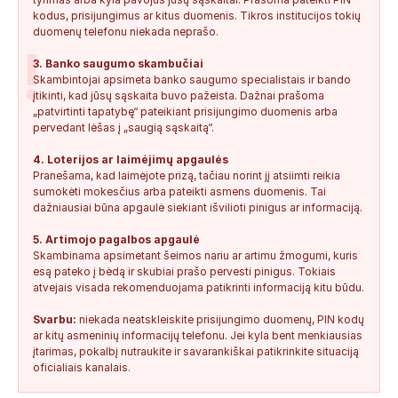
kodus, prisijungimus ar kitus duomenis. Tikros institucijos tokių
duomenų telefonu niekada neprašo.
!
3. Banko saugumo skambučiai
Skambintojai apsimeta banko saugumo specialistais ir bando
įtikinti, kad jūsų sąskaita buvo pažeista. Dažnai prašoma
„patvirtinti tapatybę“ pateikiant prisijungimo duomenis arba
pervedant lėšas į „saugią sąskaitą“.
4. Loterijos ar laimėjimų apgaulės
Pranešama, kad laimėjote prizą, tačiau norint jį atsiimti reikia
sumokėti mokesčius arba pateikti asmens duomenis. Tai
dažniausiai būna apgaulė siekiant išvilioti pinigus ar informaciją.
5. Artimojo pagalbos apgaulė
Skambinama apsimetant šeimos nariu ar artimu žmogumi, kuris
esą pateko į bėdą ir skubiai prašo pervesti pinigus. Tokiais
atvejais visada rekomenduojama patikrinti informaciją kitu būdu.
Svarbu:
niekada neatskleiskite prisijungimo duomenų, PIN kodų
ar kitų asmeninių informacijų telefonu. Jei kyla bent menkiausias
įtarimas, pokalbį nutraukite ir savarankiškai patikrinkite situaciją
oficialiais kanalais.