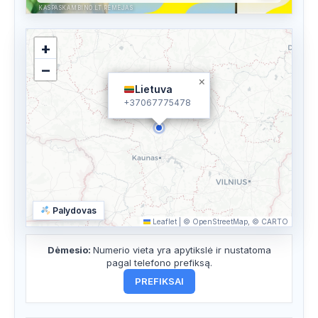
KASPASKAMBINO.LT RĖMĖJAS
+
−
×
Lietuva
+37067775478
Palydovas
Leaflet
|
© OpenStreetMap, © CARTO
Dėmesio:
Numerio vieta yra apytikslė ir nustatoma
pagal telefono prefiksą.
PREFIKSAI