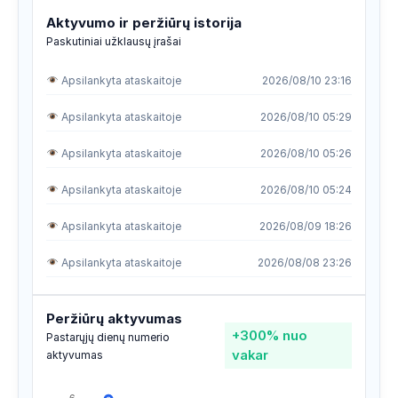
Aktyvumo ir peržiūrų istorija
Paskutiniai užklausų įrašai
Apsilankyta ataskaitoje
2026/08/10 23:16
Apsilankyta ataskaitoje
2026/08/10 05:29
Apsilankyta ataskaitoje
2026/08/10 05:26
Apsilankyta ataskaitoje
2026/08/10 05:24
Apsilankyta ataskaitoje
2026/08/09 18:26
Apsilankyta ataskaitoje
2026/08/08 23:26
Apsilankyta ataskaitoje
2026/08/08 08:32
Peržiūrų aktyvumas
+300%
nuo
Apsilankyta ataskaitoje
2026/08/05 21:43
Pastarųjų dienų numerio
vakar
aktyvumas
Apsilankyta ataskaitoje
2026/08/04 03:45