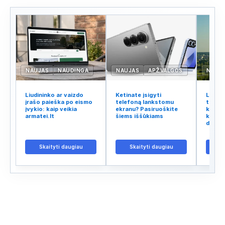
NAUJAS
NAUDINGA
NAUJAS
APŽVALGOS
NAUJ
Liudininko ar vaizdo
Ketinate įsigyti
Lietuv
įrašo paieška po eismo
telefoną lankstomu
tinklo
įvykio: kaip veikia
ekranu? Pasiruoškite
kodėl 
armatei.lt
šiems iššūkiams
kalba 
didžiu
Skaityti daugiau
Skaityti daugiau
S