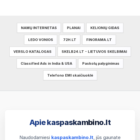
NAMŲ INTERNETAS
PLANAI
KELIONIŲ GIDAS
LEDO VONIOS
72H.LT
FINORAMA.LT
VERSLO KATALOGAS
SKELB24.LT - LIETUVOS SKELBIMAI
Classified Ads in India & USA
Paskolų palyginimas
Telefono EMI skaičiuoklė
Apie kaspaskambino.lt
Naudodamiesi
kaspaskambino.lt
, jūs gaunate