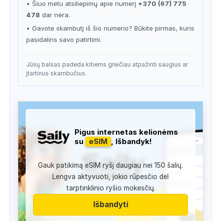
• Šiuo metu atsiliepimų apie numerį
+370 (67) 775
478
dar nėra.
• Gavote skambutį iš šio numerio? Būkite pirmas, kuris
pasidalins savo patirtimi.
Jūsų balsas padeda kitiems greičiau atpažinti saugius ar
įtartinus skambučius.
Pigus internetas kelionėms
su
eSIM
, Išbandyk!
Gauk patikimą eSIM ryšį daugiau nei 150 šalių.
Lengva aktyvuoti, jokio rūpesčio dėl
tarptinklinio ryšio mokesčių.
Išbandyti