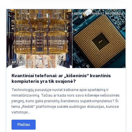
KASPASKAMBINO.LT NAUJIENOS
APŽVALGOS
Kvantiniai telefonai: ar „kišeninis“ kvantinis
kompiuteris yra tik svajonė?
Technologijų pasaulyje nuolat kalbame apie spartėjimą ir
miniatiūrizavimą. Tačiau ar kada nors savo kišenėje nešiosimės
įrenginį, kurio galia pranoktų šiandienos superkompiuterius? Ši
tema „Reddit“ platformoje sukėlė audringas diskusijas, kuriose
vartotojai...
Plačiau