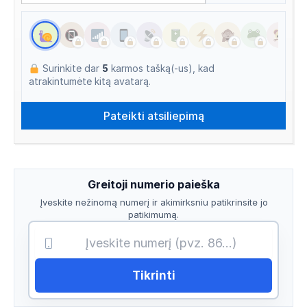
Surinkite dar
5
karmos tašką(-us), kad
atrakintumėte kitą avatarą.
Greitoji numerio paieška
Įveskite nežinomą numerį ir akimirksniu patikrinsite jo
patikimumą.
Tikrinti