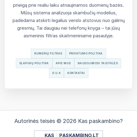
prieigą prie realiu laiku atnaujinamos duomenų bazės.
Mūsų sistema analizuoja skambučių modelius,
padėdama atskirti legalius verslo atstovus nuo galimų
grėsmių. Tai daugiau nei telefonų knyga – tai jūsų
asmeninis filtras skaitmeniniame pasaulyje.
NUMERIŲ FILTRAS
PRIVATUMO POLITIKA
SLAPUKŲ POLITIKA
APIE MUS
NAUDOJIMOSI TAISYKLĖS
D.U.K
KONTAKTAI
Autorinės teisės © 2026 Kas paskambino?
KAS
PASKAMBINO.LT