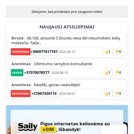
Dėkojame, kad prisidedate prie saugesnio tinklo!
NAUJAUSI ATSILIEPIMAI
Birutė:
08.10d. atsiuntė 5 žinutes neva dėl nesumokėto kelių
mokesčio. Tada...
+306977617181
1
0
2026-08-10
NEPATIKIMAS
Anonimas:
Užimtumo tarnybos konsultantė
+37070078577
1
0
2026-08-10
SAUGUS
Anonimas:
Neaiški, geriau neatsiliepti
+37067420114
1
0
2026-08-07
NEPATIKIMAS
Anonimas:
Kalba rusiškai, galimai sukčiai.
+37067624595
0
0
2026-08-06
NEPATIKIMAS
Pigus internetas kelionėms su
Anonimas:
tele2 pardavėjas
eSIM
, Išbandyk!