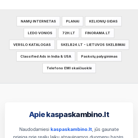
NAMŲ INTERNETAS
PLANAI
KELIONIŲ GIDAS
LEDO VONIOS
72H.LT
FINORAMA.LT
VERSLO KATALOGAS
SKELB24.LT - LIETUVOS SKELBIMAI
Classified Ads in India & USA
Paskolų palyginimas
Telefono EMI skaičiuoklė
Apie kaspaskambino.lt
Naudodamiesi
kaspaskambino.lt
, jūs gaunate
prieigą prie realiu laiku atnaujinamos duomenų bazės.