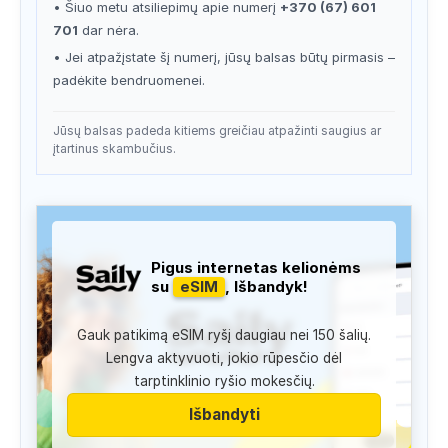
• Šiuo metu atsiliepimų apie numerį
+370 (67) 601
701
dar nėra.
• Jei atpažįstate šį numerį, jūsų balsas būtų pirmasis –
padėkite bendruomenei.
Jūsų balsas padeda kitiems greičiau atpažinti saugius ar
įtartinus skambučius.
Pigus internetas kelionėms
su
eSIM
, Išbandyk!
Gauk patikimą eSIM ryšį daugiau nei 150 šalių.
Lengva aktyvuoti, jokio rūpesčio dėl
tarptinklinio ryšio mokesčių.
Išbandyti