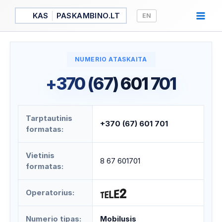
Pereiti
KAS
PASKAMBINO.LT
EN
prie
turinio
NUMERIO ATASKAITA
+370 (67) 601 701
Tarptautinis
+370 (67) 601 701
formatas:
Vietinis
8 67 601701
formatas:
Operatorius:
Numerio tipas:
Mobilusis