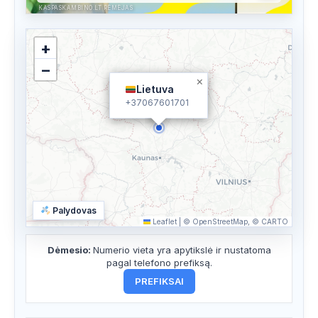
KASPASKAMBINO.LT RĖMĖJAS
+
−
×
Lietuva
+37067601701
Palydovas
Leaflet
|
© OpenStreetMap, © CARTO
Dėmesio:
Numerio vieta yra apytikslė ir nustatoma
pagal telefono prefiksą.
PREFIKSAI