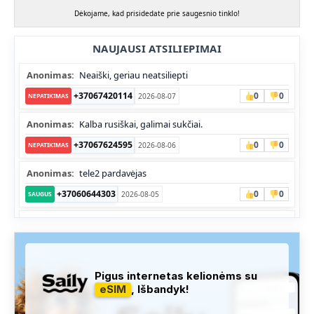
Dėkojame, kad prisidedate prie saugesnio tinklo!
NAUJAUSI ATSILIEPIMAI
Anonimas:
Neaiški, geriau neatsiliepti
+37067420114
0
0
2026-08-07
NEPATIKIMAS
Anonimas:
Kalba rusiškai, galimai sukčiai.
+37067624595
0
0
2026-08-06
NEPATIKIMAS
Anonimas:
tele2 pardavėjas
+37060644303
0
0
2026-08-05
SAUGUS
Anonimas:
Skambina nekalba
+37052041945
0
0
2026-08-05
NEPATIKIMAS
Administracija:
Užfiksuota, kad apie šį numerį buvo rašoma
Pigus internetas kelionėms su
daug teigiamų komentarų...
eSIM
, Išbandyk!
+37060763626
1
1
2026-08-04
SAUGUS