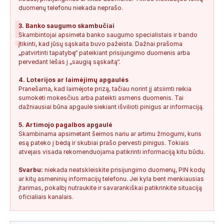
duomenų telefonu niekada neprašo.
!
3. Banko saugumo skambučiai
Skambintojai apsimeta banko saugumo specialistais ir bando
įtikinti, kad jūsų sąskaita buvo pažeista. Dažnai prašoma
„patvirtinti tapatybę“ pateikiant prisijungimo duomenis arba
pervedant lėšas į „saugią sąskaitą“.
4. Loterijos ar laimėjimų apgaulės
Pranešama, kad laimėjote prizą, tačiau norint jį atsiimti reikia
sumokėti mokesčius arba pateikti asmens duomenis. Tai
dažniausiai būna apgaulė siekiant išvilioti pinigus ar informaciją.
5. Artimojo pagalbos apgaulė
Skambinama apsimetant šeimos nariu ar artimu žmogumi, kuris
esą pateko į bėdą ir skubiai prašo pervesti pinigus. Tokiais
atvejais visada rekomenduojama patikrinti informaciją kitu būdu.
Svarbu:
niekada neatskleiskite prisijungimo duomenų, PIN kodų
ar kitų asmeninių informacijų telefonu. Jei kyla bent menkiausias
įtarimas, pokalbį nutraukite ir savarankiškai patikrinkite situaciją
oficialiais kanalais.