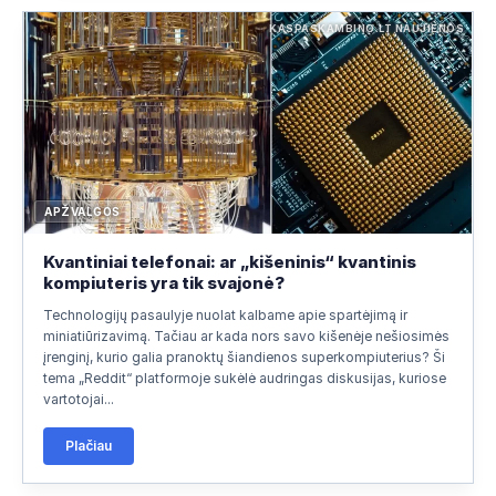
KASPASKAMBINO.LT NAUJIENOS
APŽVALGOS
Kvantiniai telefonai: ar „kišeninis“ kvantinis
kompiuteris yra tik svajonė?
Technologijų pasaulyje nuolat kalbame apie spartėjimą ir
miniatiūrizavimą. Tačiau ar kada nors savo kišenėje nešiosimės
įrenginį, kurio galia pranoktų šiandienos superkompiuterius? Ši
tema „Reddit“ platformoje sukėlė audringas diskusijas, kuriose
vartotojai...
Plačiau