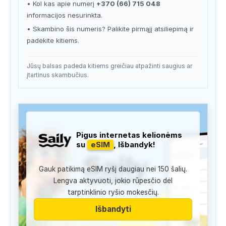
• Kol kas apie numerį
+370 (66) 715 048
informacijos nesurinkta.
• Skambino šis numeris? Palikite pirmąjį atsiliepimą ir
padėkite kitiems.
Jūsų balsas padeda kitiems greičiau atpažinti saugius ar
įtartinus skambučius.
Pigus internetas kelionėms
su
eSIM
, Išbandyk!
Gauk patikimą eSIM ryšį daugiau nei 150 šalių.
Lengva aktyvuoti, jokio rūpesčio dėl
tarptinklinio ryšio mokesčių.
Išbandyti