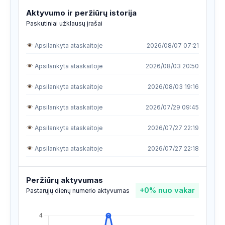
Aktyvumo ir peržiūrų istorija
Paskutiniai užklausų įrašai
Apsilankyta ataskaitoje
2026/08/07 07:21
Apsilankyta ataskaitoje
2026/08/03 20:50
Apsilankyta ataskaitoje
2026/08/03 19:16
Apsilankyta ataskaitoje
2026/07/29 09:45
Apsilankyta ataskaitoje
2026/07/27 22:19
Apsilankyta ataskaitoje
2026/07/27 22:18
Apsilankyta ataskaitoje
2026/07/21 13:30
Peržiūrų aktyvumas
+0%
nuo vakar
Apsilankyta ataskaitoje
2026/07/20 23:53
Pastarųjų dienų numerio aktyvumas
Apsilankyta ataskaitoje
2026/07/20 15:34