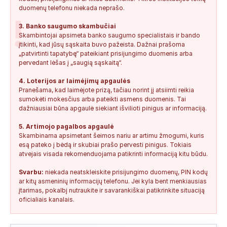
duomenų telefonu niekada neprašo.
!
3. Banko saugumo skambučiai
Skambintojai apsimeta banko saugumo specialistais ir bando
įtikinti, kad jūsų sąskaita buvo pažeista. Dažnai prašoma
„patvirtinti tapatybę“ pateikiant prisijungimo duomenis arba
pervedant lėšas į „saugią sąskaitą“.
4. Loterijos ar laimėjimų apgaulės
Pranešama, kad laimėjote prizą, tačiau norint jį atsiimti reikia
sumokėti mokesčius arba pateikti asmens duomenis. Tai
dažniausiai būna apgaulė siekiant išvilioti pinigus ar informaciją.
5. Artimojo pagalbos apgaulė
Skambinama apsimetant šeimos nariu ar artimu žmogumi, kuris
esą pateko į bėdą ir skubiai prašo pervesti pinigus. Tokiais
atvejais visada rekomenduojama patikrinti informaciją kitu būdu.
Svarbu:
niekada neatskleiskite prisijungimo duomenų, PIN kodų
ar kitų asmeninių informacijų telefonu. Jei kyla bent menkiausias
įtarimas, pokalbį nutraukite ir savarankiškai patikrinkite situaciją
oficialiais kanalais.