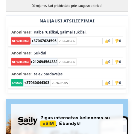
Dėkojame, kad prisidedate prie saugesnio tinklo!
NAUJAUSI ATSILIEPIMAI
Anonimas:
Kalba rusiškai, galimai sukčiai.
+37067624595
0
0
2026-08-06
NEPATIKIMAS
Anonimas:
Sukčiai
+212694564339
0
0
2026-08-06
NEPATIKIMAS
Anonimas:
tele2 pardavėjas
+37060644303
0
0
2026-08-05
SAUGUS
Anonimas:
Skambina nekalba
+37052041945
0
0
2026-08-05
NEPATIKIMAS
Administracija:
Užfiksuota, kad apie šį numerį buvo rašoma
Pigus internetas kelionėms su
daug teigiamų komentarų...
eSIM
, Išbandyk!
+37060763626
0
1
2026-08-04
SAUGUS