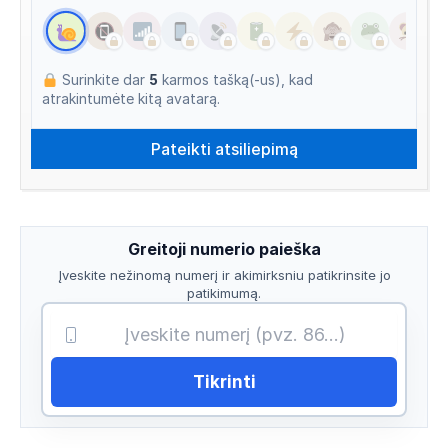
Surinkite dar
5
karmos tašką(-us), kad
atrakintumėte kitą avatarą.
Greitoji numerio paieška
Įveskite nežinomą numerį ir akimirksniu patikrinsite jo
patikimumą.
Tikrinti