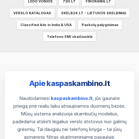
LEDO VONIOS
72H.LT
FINORAMA.LT
VERSLO KATALOGAS
SKELB24.LT - LIETUVOS SKELBIMAI
Classified Ads in India & USA
Paskolų palyginimas
Telefono EMI skaičiuoklė
Apie kaspaskambino.lt
Naudodamiesi
kaspaskambino.lt
, jūs gaunate
prieigą prie realiu laiku atnaujinamos duomenų bazės.
Mūsų sistema analizuoja skambučių modelius,
padėdama atskirti legalius verslo atstovus nuo galimų
grėsmių. Tai daugiau nei telefonų knyga – tai jūsų
asmeninis filtras skaitmeniniame pasaulyje.