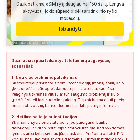
Gauk patikimą eSIM ryšį daugiau nei 150 šalių. Lengva
Anonimas:
Labai gera pagalbininke, konsultavausi ne karta
aktyvuoti, jokio rūpesčio dėl tarptinklinio ryšio
del teises mokslu
mokesčių.
+37060763626
2
0
2026-08-04
SAUGUS
Išbandyti
Anonimas:
Paskambino kažkokia [vardas paslėptas] ir siūlo
susipažint. Skamba kaip dirbtinio...
KASPASKAMBINO.LT RĖMĖJAS
+34876041992
0
0
2026-08-04
TIKRINAMAS
Dažniausiai pasitaikantys telefoninių apgavysčių
Jonas:
Vivus.lt
scenarijai:
+37068592041
0
0
2026-08-04
TIKRINAMAS
1. Netikras techninis palaikymas
Skambintojai prisistato žinomų technologijų įmonių, tokių kaip
Anonimas:
Gauta SMS žinutė: " Moters neturi?
„Microsoft“ ar „Google“, darbuotojais. Jie teigia, kad jūsų
+37060388940
0
0
2026-08-02
NEPATIKIMAS
įrenginys užkrėstas virusu ar turi saugumo problemų ir siūlo
„padėti“ suteikiant nuotolinę prieigą. Taip siekiama gauti prieigą
Keista:
Sukčių stacionaraus telefono numeris tiesiog Vilniaus
prie slaptažodžių, banko duomenų ar kitų jautrių informacijų.
centre, Kudirkos aikštėje, Vilniaus...
2. Netikra policija ar institucijos
+37052041945
0
0
2026-08-01
NEPATIKIMAS
Skambinantysis prisistato policijos pareigūnu, banko
darbuotoju ar kitos institucijos atstovu ir teigia, kad vykdomas
tyrimas arba kyla pavojus jūsų sąskaitai. Prašoma pateikti PIN
kodus, prisijungimus ar kitus duomenis. Tikros institucijos tokių