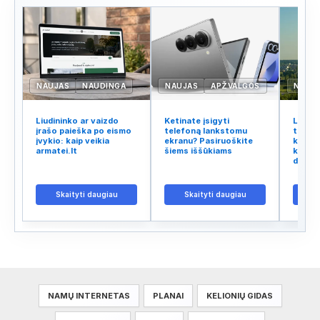
NAUJAS
NAUDINGA
NAUJAS
APŽVALGOS
NAUJ
Liudininko ar vaizdo
Ketinate įsigyti
Lietuv
įrašo paieška po eismo
telefoną lankstomu
tinklo
įvykio: kaip veikia
ekranu? Pasiruoškite
kodėl 
armatei.lt
šiems iššūkiams
kalba 
didžiu
Skaityti daugiau
Skaityti daugiau
S
NAMŲ INTERNETAS
PLANAI
KELIONIŲ GIDAS