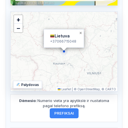
KASPASKAMBINO.LT RĖMĖJAS
+
−
×
Lietuva
+37066715048
Palydovas
Leaflet
|
© OpenStreetMap, © CARTO
Dėmesio:
Numerio vieta yra apytikslė ir nustatoma
pagal telefono prefiksą.
PREFIKSAI