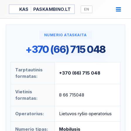
Pereiti
KAS
PASKAMBINO.LT
EN
prie
turinio
NUMERIO ATASKAITA
+370 (66) 715 048
Tarptautinis
+370 (66) 715 048
formatas:
Vietinis
8 66 715048
formatas:
Operatorius:
Lietuvos ryšio operatorius
Numerio tipas:
Mobilusis