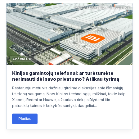
KASPASKAMBINO.LT NAUJIENOS
APŽVALGOS
Kinijos gamintojų telefonai: ar turėtumėte
nerimauti dėl savo privatumo? Atlikau tyrimą
Pastaruoju metu vis dažniau girdime diskusijas apie išmaniųjų
telefonų saugumą. Nors Kinijos technologijų milžinai, tokie kaip
Xiaomi, Redmi ar Huawei, užkariavo rinką siūlydami itin
patrauklų kainos ir kokybės santykį, daugeliui...
Plačiau