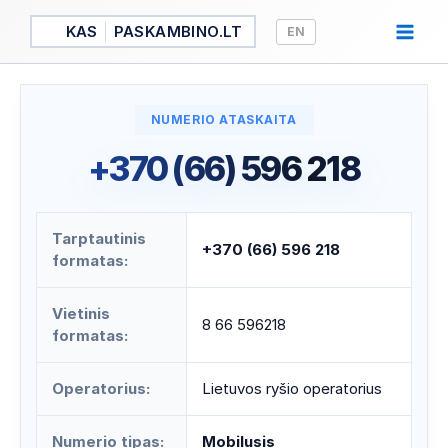
Pereiti
KAS
PASKAMBINO.LT
EN
prie
turinio
NUMERIO ATASKAITA
+370 (66) 596 218
Tarptautinis
+370 (66) 596 218
formatas:
Vietinis
8 66 596218
formatas:
Operatorius:
Lietuvos ryšio operatorius
Numerio tipas:
Mobilusis