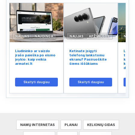
NAUJAS
NAUDINGA
NAUJAS
APŽVALGOS
NAUJ
Liudininko ar vaizdo
Ketinate įsigyti
Lietuv
įrašo paieška po eismo
telefoną lankstomu
tinklo
įvykio: kaip veikia
ekranu? Pasiruoškite
kodėl 
armatei.lt
šiems iššūkiams
kalba 
didžiu
Skaityti daugiau
Skaityti daugiau
S
NAMŲ INTERNETAS
PLANAI
KELIONIŲ GIDAS