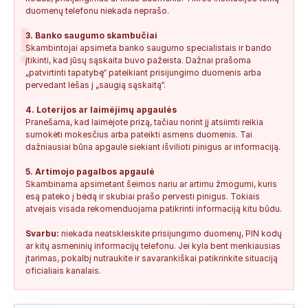
duomenų telefonu niekada neprašo.
!
3. Banko saugumo skambučiai
Skambintojai apsimeta banko saugumo specialistais ir bando
įtikinti, kad jūsų sąskaita buvo pažeista. Dažnai prašoma
„patvirtinti tapatybę“ pateikiant prisijungimo duomenis arba
pervedant lėšas į „saugią sąskaitą“.
4. Loterijos ar laimėjimų apgaulės
Pranešama, kad laimėjote prizą, tačiau norint jį atsiimti reikia
sumokėti mokesčius arba pateikti asmens duomenis. Tai
dažniausiai būna apgaulė siekiant išvilioti pinigus ar informaciją.
5. Artimojo pagalbos apgaulė
Skambinama apsimetant šeimos nariu ar artimu žmogumi, kuris
esą pateko į bėdą ir skubiai prašo pervesti pinigus. Tokiais
atvejais visada rekomenduojama patikrinti informaciją kitu būdu.
Svarbu:
niekada neatskleiskite prisijungimo duomenų, PIN kodų
ar kitų asmeninių informacijų telefonu. Jei kyla bent menkiausias
įtarimas, pokalbį nutraukite ir savarankiškai patikrinkite situaciją
oficialiais kanalais.