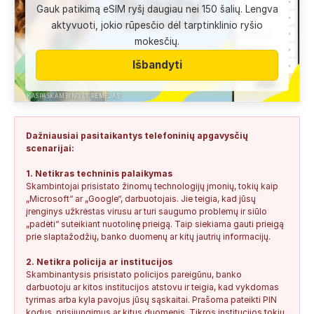
Gauk patikimą eSIM ryšį daugiau nei 150 šalių. Lengva
Anonimas:
Labai gera pagalbininke, konsultavausi ne karta
aktyvuoti, jokio rūpesčio dėl tarptinklinio ryšio
del teises mokslu
mokesčių.
+37060763626
1
0
2026-08-04
SAUGUS
Išbandyti
Anonimas:
Paskambino kažkokia [vardas paslėptas] ir siūlo
susipažint. Skamba kaip dirbtinio...
KASPASKAMBINO.LT RĖMĖJAS
+34876041992
0
0
2026-08-04
TIKRINAMAS
Dažniausiai pasitaikantys telefoninių apgavysčių
Jonas:
Vivus.lt
scenarijai:
+37068592041
0
0
2026-08-04
TIKRINAMAS
1. Netikras techninis palaikymas
Skambintojai prisistato žinomų technologijų įmonių, tokių kaip
Anonimas:
Gauta SMS žinutė: " Moters neturi?
„Microsoft“ ar „Google“, darbuotojais. Jie teigia, kad jūsų
+37060388940
0
0
2026-08-02
NEPATIKIMAS
įrenginys užkrėstas virusu ar turi saugumo problemų ir siūlo
„padėti“ suteikiant nuotolinę prieigą. Taip siekiama gauti prieigą
Keista:
Sukčių stacionaraus telefono numeris tiesiog Vilniaus
prie slaptažodžių, banko duomenų ar kitų jautrių informacijų.
centre, Kudirkos aikštėje, Vilniaus...
2. Netikra policija ar institucijos
+37052041945
0
0
2026-08-01
NEPATIKIMAS
Skambinantysis prisistato policijos pareigūnu, banko
darbuotoju ar kitos institucijos atstovu ir teigia, kad vykdomas
tyrimas arba kyla pavojus jūsų sąskaitai. Prašoma pateikti PIN
kodus, prisijungimus ar kitus duomenis. Tikros institucijos tokių