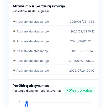
Aktyvumo ir peržiūrų istorija
Paskutiniai užklausų įrašai
Apsilankyta ataskaitoje
2026/08/06 19:56
Apsilankyta ataskaitoje
2026/08/03 19:12
Apsilankyta ataskaitoje
2026/08/02 22:01
Apsilankyta ataskaitoje
2026/07/31 18:45
Apsilankyta ataskaitoje
2026/07/29 09:37
Apsilankyta ataskaitoje
2026/07/24 00:02
Apsilankyta ataskaitoje
2026/07/23 01:41
Peržiūrų aktyvumas
+0%
nuo vakar
Apsilankyta ataskaitoje
2026/07/21 18:39
Pastarųjų dienų numerio aktyvumas
Apsilankyta ataskaitoje
2026/07/21 13:30