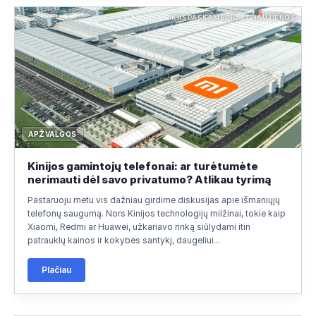
KASPASKAMBINO.LT NAUJIENOS
APŽVALGOS
Kinijos gamintojų telefonai: ar turėtumėte
nerimauti dėl savo privatumo? Atlikau tyrimą
Pastaruoju metu vis dažniau girdime diskusijas apie išmaniųjų
telefonų saugumą. Nors Kinijos technologijų milžinai, tokie kaip
Xiaomi, Redmi ar Huawei, užkariavo rinką siūlydami itin
patrauklų kainos ir kokybės santykį, daugeliui...
Plačiau