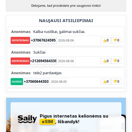
Dėkojame, kad prisidedate prie saugesnio tinklo!
NAUJAUSI ATSILIEPIMAI
Anonimas:
Kalba rusiškai, galimai sukčiai.
+37067624595
0
0
2026-08-06
NEPATIKIMAS
Anonimas:
Sukčiai
+212694564339
0
0
2026-08-06
NEPATIKIMAS
Anonimas:
tele2 pardavėjas
+37060644303
0
0
2026-08-05
SAUGUS
Anonimas:
Skambina nekalba
+37052041945
0
0
2026-08-05
NEPATIKIMAS
Administracija:
Užfiksuota, kad apie šį numerį buvo rašoma
Pigus internetas kelionėms su
daug teigiamų komentarų...
eSIM
, Išbandyk!
+37060763626
0
0
2026-08-04
SAUGUS