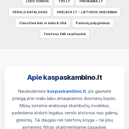
LEDO VONIOS
72H.LT
FINORAMA.LT
VERSLO KATALOGAS
SKELB24.LT - LIETUVOS SKELBIMAI
Classified Ads in India & USA
Paskolų palyginimas
Telefono EMI skaičiuoklė
Apie kaspaskambino.lt
Naudodamiesi
kaspaskambino.lt
, jūs gaunate
prieigą prie realiu laiku atnaujinamos duomenų bazės.
Mūsų sistema analizuoja skambučių modelius,
padėdama atskirti legalius verslo atstovus nuo galimų
grėsmių. Tai daugiau nei telefonų knyga – tai jūsų
asmeninis filtras skaitmeniniame pasaulyje.