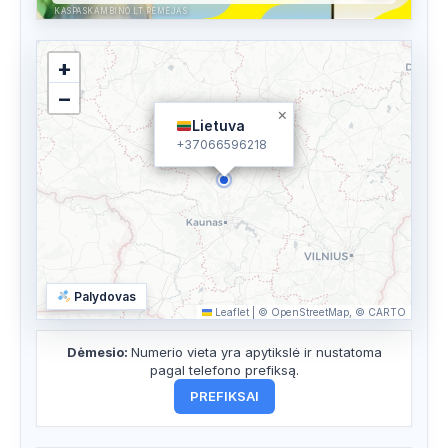
KASPASKAMBINO.LT RĖMĖJAS
+
−
×
Lietuva
+37066596218
Palydovas
Leaflet
|
© OpenStreetMap, © CARTO
Dėmesio:
Numerio vieta yra apytikslė ir nustatoma
pagal telefono prefiksą.
PREFIKSAI