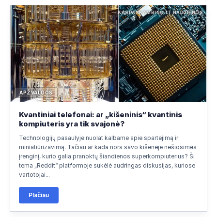
KASPASKAMBINO.LT NAUJIENOS
APŽVALGOS
Kvantiniai telefonai: ar „kišeninis“ kvantinis
kompiuteris yra tik svajonė?
Technologijų pasaulyje nuolat kalbame apie spartėjimą ir
miniatiūrizavimą. Tačiau ar kada nors savo kišenėje nešiosimės
įrenginį, kurio galia pranoktų šiandienos superkompiuterius? Ši
tema „Reddit“ platformoje sukėlė audringas diskusijas, kuriose
vartotojai...
Plačiau