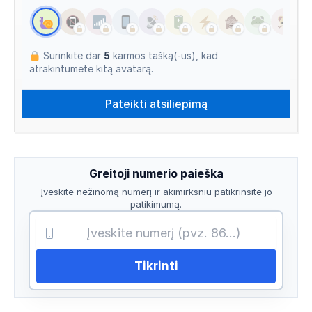
Surinkite dar
5
karmos tašką(-us), kad
atrakintumėte kitą avatarą.
Greitoji numerio paieška
Įveskite nežinomą numerį ir akimirksniu patikrinsite jo
patikimumą.
Tikrinti