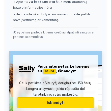
• Apie
+370 (66) 596 218
šiuo metu duomenų
bazėje informacijos nėra.
• Jei gavote skambutį iš šio numerio, galite palikti
savo įvertinimą ar komentarą.
Jūsų balsas padeda kitiems greičiau atpažinti saugius ar
įtartinus skambučius.
Pigus internetas kelionėms
su
eSIM
, Išbandyk!
Gauk patikimą eSIM ryšį daugiau nei 150 šalių.
Lengva aktyvuoti, jokio rūpesčio dėl
tarptinklinio ryšio mokesčių.
Išbandyti