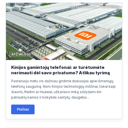
KASPASKAMBINO.LT NAUJIENOS
APŽVALGOS
Kinijos gamintojų telefonai: ar turėtumėte
nerimauti dėl savo privatumo? Atlikau tyrimą
Pastaruoju metu vis dažniau girdime diskusijas apie išmaniųjų
telefonų saugumą. Nors Kinijos technologijų milžinai, tokie kaip
Xiaomi, Redmi ar Huawei, užkariavo rinką siūlydami itin
patrauklų kainos ir kokybės santykį, daugeliui...
Plačiau