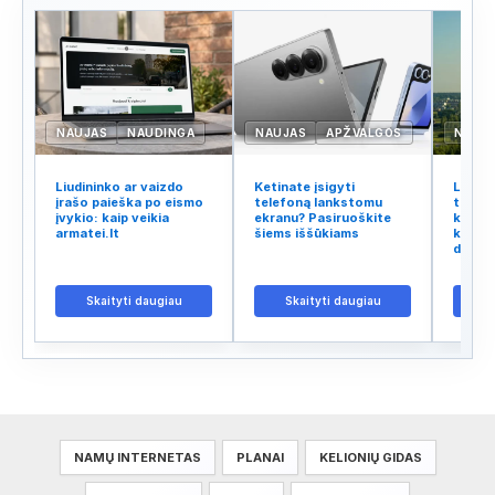
NAUJAS
NAUDINGA
NAUJAS
APŽVALGOS
NAUJ
Liudininko ar vaizdo
Ketinate įsigyti
Lietuv
įrašo paieška po eismo
telefoną lankstomu
tinklo
įvykio: kaip veikia
ekranu? Pasiruoškite
kodėl 
armatei.lt
šiems iššūkiams
kalba 
didžiu
Skaityti daugiau
Skaityti daugiau
S
NAMŲ INTERNETAS
PLANAI
KELIONIŲ GIDAS