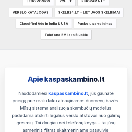
LEDO VONIOS
72H.LT
FINORAMA.LT
VERSLO KATALOGAS
SKELB24.LT - LIETUVOS SKELBIMAI
Classified Ads in India & USA
Paskolų palyginimas
Telefono EMI skaičiuoklė
Apie kaspaskambino.lt
Naudodamiesi
kaspaskambino.lt
, jūs gaunate
prieigą prie realiu laiku atnaujinamos duomenų bazės.
Mūsų sistema analizuoja skambučių modelius,
padėdama atskirti legalius verslo atstovus nuo galimų
grėsmių. Tai daugiau nei telefonų knyga – tai jūsų
asmeninis filtras skaitmeniniame pasaulyje.