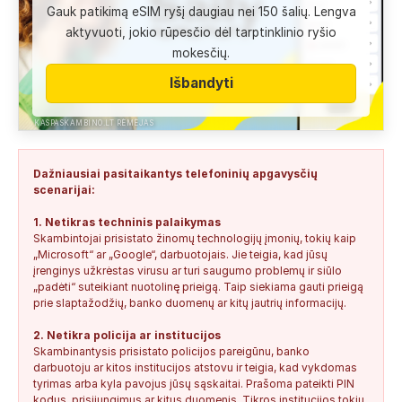
Gauk patikimą eSIM ryšį daugiau nei 150 šalių. Lengva
Anonimas:
Labai gera pagalbininke, konsultavausi ne karta
aktyvuoti, jokio rūpesčio dėl tarptinklinio ryšio
del teises mokslu
mokesčių.
+37060763626
2
0
2026-08-04
SAUGUS
Išbandyti
Anonimas:
Paskambino kažkokia [vardas paslėptas] ir siūlo
susipažint. Skamba kaip dirbtinio...
KASPASKAMBINO.LT RĖMĖJAS
+34876041992
0
0
2026-08-04
TIKRINAMAS
Dažniausiai pasitaikantys telefoninių apgavysčių
Jonas:
Vivus.lt
scenarijai:
+37068592041
0
0
2026-08-04
TIKRINAMAS
1. Netikras techninis palaikymas
Skambintojai prisistato žinomų technologijų įmonių, tokių kaip
Anonimas:
Gauta SMS žinutė: " Moters neturi?
„Microsoft“ ar „Google“, darbuotojais. Jie teigia, kad jūsų
+37060388940
0
0
2026-08-02
NEPATIKIMAS
įrenginys užkrėstas virusu ar turi saugumo problemų ir siūlo
„padėti“ suteikiant nuotolinę prieigą. Taip siekiama gauti prieigą
Keista:
Sukčių stacionaraus telefono numeris tiesiog Vilniaus
prie slaptažodžių, banko duomenų ar kitų jautrių informacijų.
centre, Kudirkos aikštėje, Vilniaus...
2. Netikra policija ar institucijos
+37052041945
0
0
2026-08-01
NEPATIKIMAS
Skambinantysis prisistato policijos pareigūnu, banko
darbuotoju ar kitos institucijos atstovu ir teigia, kad vykdomas
tyrimas arba kyla pavojus jūsų sąskaitai. Prašoma pateikti PIN
kodus, prisijungimus ar kitus duomenis. Tikros institucijos tokių