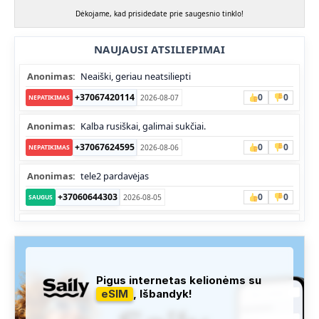
Dėkojame, kad prisidedate prie saugesnio tinklo!
NAUJAUSI ATSILIEPIMAI
Anonimas:
Neaiški, geriau neatsiliepti
+37067420114
0
0
2026-08-07
NEPATIKIMAS
Anonimas:
Kalba rusiškai, galimai sukčiai.
+37067624595
0
0
2026-08-06
NEPATIKIMAS
Anonimas:
tele2 pardavėjas
+37060644303
0
0
2026-08-05
SAUGUS
Anonimas:
Skambina nekalba
+37052041945
0
0
2026-08-05
NEPATIKIMAS
Administracija:
Užfiksuota, kad apie šį numerį buvo rašoma
Pigus internetas kelionėms su
daug teigiamų komentarų...
eSIM
, Išbandyk!
+37060763626
1
1
2026-08-04
SAUGUS