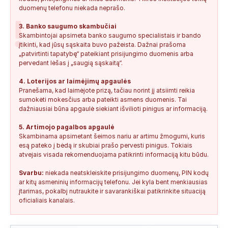
duomenų telefonu niekada neprašo.
!
3. Banko saugumo skambučiai
Skambintojai apsimeta banko saugumo specialistais ir bando
įtikinti, kad jūsų sąskaita buvo pažeista. Dažnai prašoma
„patvirtinti tapatybę“ pateikiant prisijungimo duomenis arba
pervedant lėšas į „saugią sąskaitą“.
4. Loterijos ar laimėjimų apgaulės
Pranešama, kad laimėjote prizą, tačiau norint jį atsiimti reikia
sumokėti mokesčius arba pateikti asmens duomenis. Tai
dažniausiai būna apgaulė siekiant išvilioti pinigus ar informaciją.
5. Artimojo pagalbos apgaulė
Skambinama apsimetant šeimos nariu ar artimu žmogumi, kuris
esą pateko į bėdą ir skubiai prašo pervesti pinigus. Tokiais
atvejais visada rekomenduojama patikrinti informaciją kitu būdu.
Svarbu:
niekada neatskleiskite prisijungimo duomenų, PIN kodų
ar kitų asmeninių informacijų telefonu. Jei kyla bent menkiausias
įtarimas, pokalbį nutraukite ir savarankiškai patikrinkite situaciją
oficialiais kanalais.