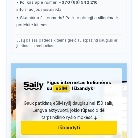
• Kol kas apie numerį
+370 (66) 542 216
informacijos nesurinkta.
• Skambino šis numeris? Palikite pirmąjį atsiliepimą ir
padėkite kitiems.
Jūsų balsas padeda kitiems greičiau atpažinti saugius ar
įtartinus skambučius.
Pigus internetas kelionėms
su
eSIM
, Išbandyk!
Gauk patikimą eSIM ryšį daugiau nei 150 šalių.
Lengva aktyvuoti, jokio rūpesčio dėl
tarptinklinio ryšio mokesčių.
Išbandyti