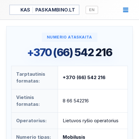
Pereiti
KAS
PASKAMBINO.LT
EN
prie
turinio
NUMERIO ATASKAITA
+370 (66) 542 216
Tarptautinis
+370 (66) 542 216
formatas:
Vietinis
8 66 542216
formatas:
Operatorius:
Lietuvos ryšio operatorius
Numerio tipas:
Mobilusis