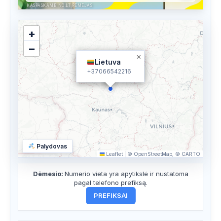
KASPASKAMBINO.LT RĖMĖJAS
+
−
×
Lietuva
+37066542216
Palydovas
Leaflet
|
© OpenStreetMap, © CARTO
Dėmesio:
Numerio vieta yra apytikslė ir nustatoma
pagal telefono prefiksą.
PREFIKSAI