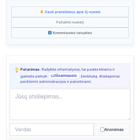
Paieška
2026/07/11 00:01
Gauti pranešimus apie šį numerį
Paieška
2026/07/08 05:01
Pašalinti numerį
Paieška
2026/07/08 03:04
Komentavimo taisyklės
Paieška
2026/07/06 20:49
Paieška
2026/07/06 02:13
Patarimas:
Rašykite informatyviai, tai padės kitiems ir
Išsamiausio
galėsite pelnyti
ženkliuką. Atsiliepimai
peržiūrimi administracijos ir patvirtinami.
Anonimas