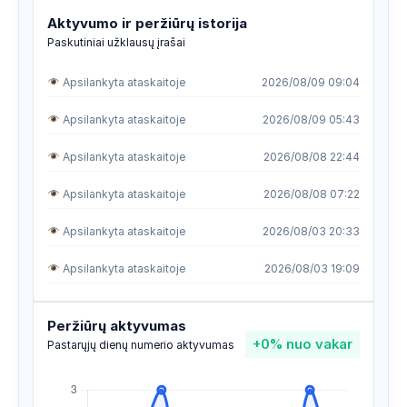
Aktyvumo ir peržiūrų istorija
Paskutiniai užklausų įrašai
Apsilankyta ataskaitoje
2026/08/09 09:04
Apsilankyta ataskaitoje
2026/08/09 05:43
Apsilankyta ataskaitoje
2026/08/08 22:44
Apsilankyta ataskaitoje
2026/08/08 07:22
Apsilankyta ataskaitoje
2026/08/03 20:33
Apsilankyta ataskaitoje
2026/08/03 19:09
Apsilankyta ataskaitoje
2026/08/03 09:14
Peržiūrų aktyvumas
+0%
nuo vakar
Apsilankyta ataskaitoje
2026/07/28 16:00
Pastarųjų dienų numerio aktyvumas
Apsilankyta ataskaitoje
2026/07/27 08:34