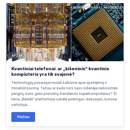
KASPASKAMBINO.LT NAUJIENOS
APŽVALGOS
Kvantiniai telefonai: ar „kišeninis“ kvantinis
kompiuteris yra tik svajonė?
Technologijų pasaulyje nuolat kalbame apie spartėjimą ir
miniatiūrizavimą. Tačiau ar kada nors savo kišenėje nešiosimės
įrenginį, kurio galia pranoktų šiandienos superkompiuterius? Ši
tema „Reddit“ platformoje sukėlė audringas diskusijas, kuriose
vartotojai...
Plačiau