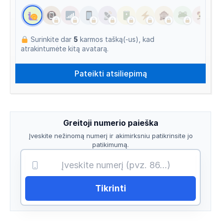
Surinkite dar
5
karmos tašką(-us), kad
atrakintumėte kitą avatarą.
Greitoji numerio paieška
Įveskite nežinomą numerį ir akimirksniu patikrinsite jo
patikimumą.
Tikrinti