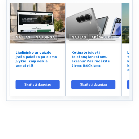
NAUJAS
NAUDINGA
NAUJAS
APŽVALGOS
NAUJ
Liudininko ar vaizdo
Ketinate įsigyti
Lietuv
įrašo paieška po eismo
telefoną lankstomu
tinklo
įvykio: kaip veikia
ekranu? Pasiruoškite
kodėl 
armatei.lt
šiems iššūkiams
kalba 
didžiu
Skaityti daugiau
Skaityti daugiau
S