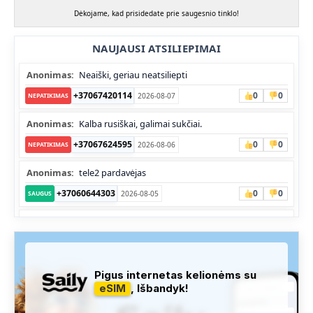
Dėkojame, kad prisidedate prie saugesnio tinklo!
NAUJAUSI ATSILIEPIMAI
Anonimas:
Neaiški, geriau neatsiliepti
+37067420114
0
0
2026-08-07
NEPATIKIMAS
Anonimas:
Kalba rusiškai, galimai sukčiai.
+37067624595
0
0
2026-08-06
NEPATIKIMAS
Anonimas:
tele2 pardavėjas
+37060644303
0
0
2026-08-05
SAUGUS
Anonimas:
Skambina nekalba
+37052041945
0
0
2026-08-05
NEPATIKIMAS
Administracija:
Užfiksuota, kad apie šį numerį buvo rašoma
Pigus internetas kelionėms su
daug teigiamų komentarų...
eSIM
, Išbandyk!
+37060763626
1
1
2026-08-04
SAUGUS