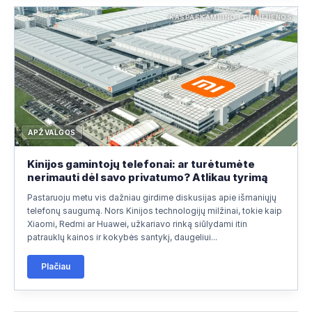
KASPASKAMBINO.LT NAUJIENOS
APŽVALGOS
Kinijos gamintojų telefonai: ar turėtumėte
nerimauti dėl savo privatumo? Atlikau tyrimą
Pastaruoju metu vis dažniau girdime diskusijas apie išmaniųjų
telefonų saugumą. Nors Kinijos technologijų milžinai, tokie kaip
Xiaomi, Redmi ar Huawei, užkariavo rinką siūlydami itin
patrauklų kainos ir kokybės santykį, daugeliui...
Plačiau