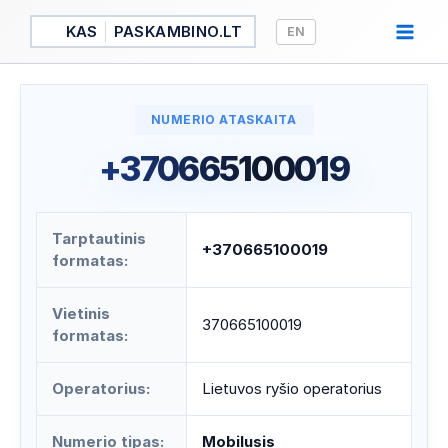
Pereiti
KAS
PASKAMBINO.LT
EN
prie
turinio
NUMERIO ATASKAITA
+370665100019
Tarptautinis
+370665100019
formatas:
Vietinis
370665100019
formatas:
Operatorius:
Lietuvos ryšio operatorius
Numerio tipas:
Mobilusis