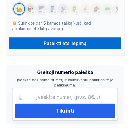
Surinkite dar
5
karmos tašką(-us), kad
atrakintumėte kitą avatarą.
Greitoji numerio paieška
Įveskite nežinomą numerį ir akimirksniu patikrinsite jo
patikimumą.
Tikrinti