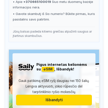
• Apie
+370665100019
šiuo metu duomenų bazėje
informacijos nėra.
• Gavote skambutį iš šio numerio? Būkite pirmas, kuris
pasidalins savo patirtimi.
Jūsų balsas padeda kitiems greičiau atpažinti saugius ar
įtartinus skambučius.
Pigus internetas kelionėms
su
eSIM
, Išbandyk!
Gauk patikimą eSIM ryšį daugiau nei 150 šalių.
Lengva aktyvuoti, jokio rūpesčio dėl
tarptinklinio ryšio mokesčių.
Išbandyti