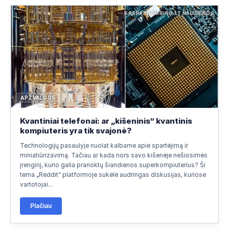
KASPASKAMBINO.LT NAUJIENOS
APŽVALGOS
Kvantiniai telefonai: ar „kišeninis“ kvantinis
kompiuteris yra tik svajonė?
Technologijų pasaulyje nuolat kalbame apie spartėjimą ir
miniatiūrizavimą. Tačiau ar kada nors savo kišenėje nešiosimės
įrenginį, kurio galia pranoktų šiandienos superkompiuterius? Ši
tema „Reddit“ platformoje sukėlė audringas diskusijas, kuriose
vartotojai...
Plačiau