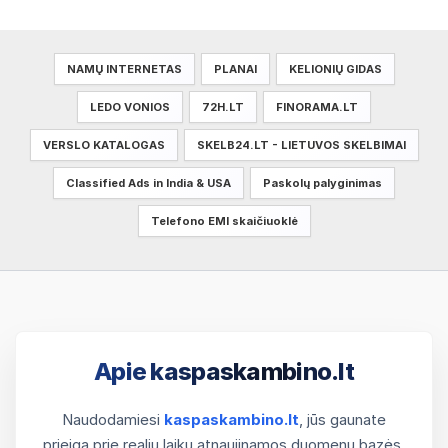
NAMŲ INTERNETAS
PLANAI
KELIONIŲ GIDAS
LEDO VONIOS
72H.LT
FINORAMA.LT
VERSLO KATALOGAS
SKELB24.LT - LIETUVOS SKELBIMAI
Classified Ads in India & USA
Paskolų palyginimas
Telefono EMI skaičiuoklė
Apie kaspaskambino.lt
Naudodamiesi
kaspaskambino.lt
, jūs gaunate
prieigą prie realiu laiku atnaujinamos duomenų bazės.