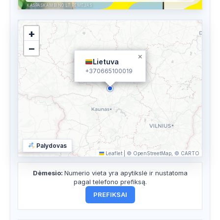
KASPASKAMBINO.LT RĖMĖJAS
+
−
×
Lietuva
+370665100019
Palydovas
Leaflet
|
© OpenStreetMap, © CARTO
Dėmesio:
Numerio vieta yra apytikslė ir nustatoma
pagal telefono prefiksą.
PREFIKSAI