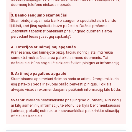
duomenų telefonu niekada neprašo.
!
3. Banko saugumo skambučiai
Skambintojai apsimeta banko saugumo specialistais ir bando
įtikinti, kad jūsų sąskaita buvo pažeista. Dažnai prašoma
„patvirtinti tapatybę“ pateikiant prisijungimo duomenis arba
pervedant lėšas į „saugią sąskaitą“.
4. Loterijos ar laimėjimų apgaulės
Pranešama, kad laimėjote prizą, tačiau norint jį atsiimti reikia
sumokėti mokesčius arba pateikti asmens duomenis. Tai
dažniausiai būna apgaulė siekiant išvilioti pinigus ar informaciją.
5. Artimojo pagalbos apgaulė
Skambinama apsimetant šeimos nariu ar artimu žmogumi, kuris
esą pateko į bėdą ir skubiai prašo pervesti pinigus. Tokiais
atvejais visada rekomenduojama patikrinti informaciją kitu būdu.
Svarbu:
niekada neatskleiskite prisijungimo duomenų, PIN kodų
ar kitų asmeninių informacijų telefonu. Jei kyla bent menkiausias
įtarimas, pokalbį nutraukite ir savarankiškai patikrinkite situaciją
oficialiais kanalais.