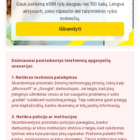
Gauk patikimą eSIM ryšį daugiau nei 150 šalių. Lengva
Anonimas:
Labai gera pagalbininke, konsultavausi ne karta
aktyvuoti, jokio rūpesčio dėl tarptinklinio ryšio
del teises mokslu
mokesčių.
+37060763626
2
0
2026-08-04
SAUGUS
Išbandyti
Anonimas:
Paskambino kažkokia [vardas paslėptas] ir siūlo
susipažint. Skamba kaip dirbtinio...
KASPASKAMBINO.LT RĖMĖJAS
+34876041992
0
0
2026-08-04
TIKRINAMAS
Dažniausiai pasitaikantys telefoninių apgavysčių
Jonas:
Vivus.lt
scenarijai:
+37068592041
0
0
2026-08-04
TIKRINAMAS
1. Netikras techninis palaikymas
Skambintojai prisistato žinomų technologijų įmonių, tokių kaip
Anonimas:
Gauta SMS žinutė: " Moters neturi?
„Microsoft“ ar „Google“, darbuotojais. Jie teigia, kad jūsų
+37060388940
0
0
2026-08-02
NEPATIKIMAS
įrenginys užkrėstas virusu ar turi saugumo problemų ir siūlo
„padėti“ suteikiant nuotolinę prieigą. Taip siekiama gauti prieigą
Keista:
Sukčių stacionaraus telefono numeris tiesiog Vilniaus
prie slaptažodžių, banko duomenų ar kitų jautrių informacijų.
centre, Kudirkos aikštėje, Vilniaus...
2. Netikra policija ar institucijos
+37052041945
0
0
2026-08-01
NEPATIKIMAS
Skambinantysis prisistato policijos pareigūnu, banko
darbuotoju ar kitos institucijos atstovu ir teigia, kad vykdomas
tyrimas arba kyla pavojus jūsų sąskaitai. Prašoma pateikti PIN
kodus, prisijungimus ar kitus duomenis. Tikros institucijos tokių