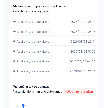
Aktyvumo ir peržiūrų istorija
Paskutiniai užklausų įrašai
Apsilankyta ataskaitoje
2026/08/09 05:18
Apsilankyta ataskaitoje
2026/08/09 05:16
Apsilankyta ataskaitoje
2026/08/08 22:41
Apsilankyta ataskaitoje
2026/08/08 10:26
Apsilankyta ataskaitoje
2026/08/04 04:30
Apsilankyta ataskaitoje
2026/08/04 02:44
Apsilankyta ataskaitoje
2026/08/04 01:18
Peržiūrų aktyvumas
-50%
nuo vakar
Apsilankyta ataskaitoje
2026/08/01 17:37
Pastarųjų dienų numerio aktyvumas
Apsilankyta ataskaitoje
2026/08/01 17:37