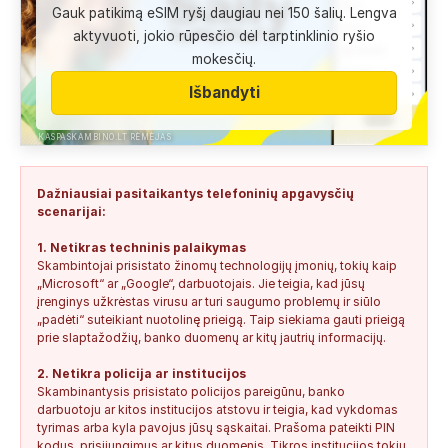
Gauk patikimą eSIM ryšį daugiau nei 150 šalių. Lengva
Anonimas:
Labai gera pagalbininke, konsultavausi ne karta
aktyvuoti, jokio rūpesčio dėl tarptinklinio ryšio
del teises mokslu
mokesčių.
+37060763626
2
0
2026-08-04
SAUGUS
Išbandyti
Anonimas:
Paskambino kažkokia [vardas paslėptas] ir siūlo
susipažint. Skamba kaip dirbtinio...
KASPASKAMBINO.LT RĖMĖJAS
+34876041992
0
0
2026-08-04
TIKRINAMAS
Dažniausiai pasitaikantys telefoninių apgavysčių
Jonas:
Vivus.lt
scenarijai:
+37068592041
0
0
2026-08-04
TIKRINAMAS
1. Netikras techninis palaikymas
Skambintojai prisistato žinomų technologijų įmonių, tokių kaip
Anonimas:
Gauta SMS žinutė: " Moters neturi?
„Microsoft“ ar „Google“, darbuotojais. Jie teigia, kad jūsų
+37060388940
0
0
2026-08-02
NEPATIKIMAS
įrenginys užkrėstas virusu ar turi saugumo problemų ir siūlo
„padėti“ suteikiant nuotolinę prieigą. Taip siekiama gauti prieigą
Keista:
Sukčių stacionaraus telefono numeris tiesiog Vilniaus
prie slaptažodžių, banko duomenų ar kitų jautrių informacijų.
centre, Kudirkos aikštėje, Vilniaus...
2. Netikra policija ar institucijos
+37052041945
0
0
2026-08-01
NEPATIKIMAS
Skambinantysis prisistato policijos pareigūnu, banko
darbuotoju ar kitos institucijos atstovu ir teigia, kad vykdomas
tyrimas arba kyla pavojus jūsų sąskaitai. Prašoma pateikti PIN
kodus, prisijungimus ar kitus duomenis. Tikros institucijos tokių