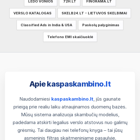
LEDO VONIOS
72H.LT
FINORAMA.LT
VERSLO KATALOGAS
SKELB24.LT - LIETUVOS SKELBIMAI
Classified Ads in India & USA
Paskolų palyginimas
Telefono EMI skaičiuoklė
Apie kaspaskambino.lt
Naudodamiesi
kaspaskambino.lt
, jūs gaunate
prieigą prie realiu laiku atnaujinamos duomenų bazės.
Mūsų sistema analizuoja skambučių modelius,
padėdama atskirti legalius verslo atstovus nuo galimų
grėsmių. Tai daugiau nei telefonų knyga – tai jūsų
asmeninis filtras skaitmeniniame pasaulyje.