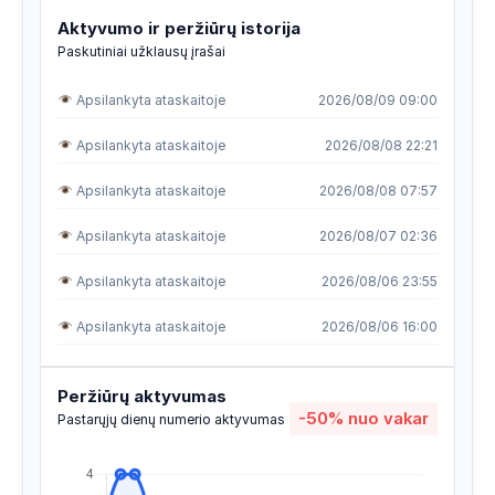
Aktyvumo ir peržiūrų istorija
Paskutiniai užklausų įrašai
Apsilankyta ataskaitoje
2026/08/09 09:00
Apsilankyta ataskaitoje
2026/08/08 22:21
Apsilankyta ataskaitoje
2026/08/08 07:57
Apsilankyta ataskaitoje
2026/08/07 02:36
Apsilankyta ataskaitoje
2026/08/06 23:55
Apsilankyta ataskaitoje
2026/08/06 16:00
Apsilankyta ataskaitoje
2026/08/04 03:28
Peržiūrų aktyvumas
-50%
nuo vakar
Apsilankyta ataskaitoje
2026/08/02 02:11
Pastarųjų dienų numerio aktyvumas
Apsilankyta ataskaitoje
2026/08/01 21:32