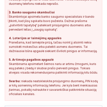
duomenų telefonu niekada neprašo.
!
3. Banko saugumo skambučiai
Skambintojai apsimeta banko saugumo specialistais ir bando
įtikinti, kad jūsų sąskaita buvo pažeista. Dažnai prašoma
„patvirtinti tapatybę“ pateikiant prisijungimo duomenis arba
pervedant lėšas į „saugią sąskaitą“.
4. Loterijos ar laimėjimų apgaulės
Pranešama, kad laimėjote prizą, tačiau norint jį atsiimti reikia
sumokėti mokesčius arba pateikti asmens duomenis. Tai
dažniausiai būna apgaulė siekiant išvilioti pinigus ar informaciją.
5. Artimojo pagalbos apgaulė
Skambinama apsimetant šeimos nariu ar artimu žmogumi, kuris
esą pateko į bėdą ir skubiai prašo pervesti pinigus. Tokiais
atvejais visada rekomenduojama patikrinti informaciją kitu būdu.
Svarbu:
niekada neatskleiskite prisijungimo duomenų, PIN kodų
ar kitų asmeninių informacijų telefonu. Jei kyla bent menkiausias
įtarimas, pokalbį nutraukite ir savarankiškai patikrinkite situaciją
oficialiais kanalais.