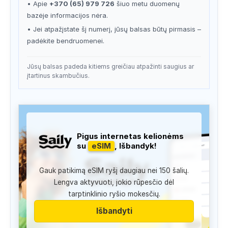
• Apie
+370 (65) 979 726
šiuo metu duomenų
bazėje informacijos nėra.
• Jei atpažįstate šį numerį, jūsų balsas būtų pirmasis –
padėkite bendruomenei.
Jūsų balsas padeda kitiems greičiau atpažinti saugius ar
įtartinus skambučius.
Pigus internetas kelionėms
su
eSIM
, Išbandyk!
Gauk patikimą eSIM ryšį daugiau nei 150 šalių.
Lengva aktyvuoti, jokio rūpesčio dėl
tarptinklinio ryšio mokesčių.
Išbandyti