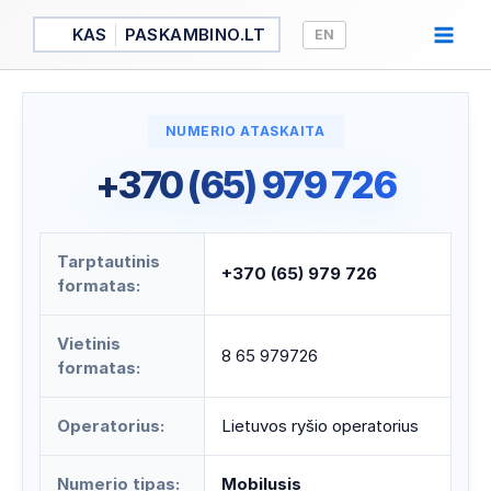
Pereiti
KAS
PASKAMBINO.LT
EN
prie
turinio
NUMERIO ATASKAITA
+370 (65) 979 726
Tarptautinis
+370 (65) 979 726
formatas:
Vietinis
8 65 979726
formatas:
Operatorius:
Lietuvos ryšio operatorius
Numerio tipas:
Mobilusis