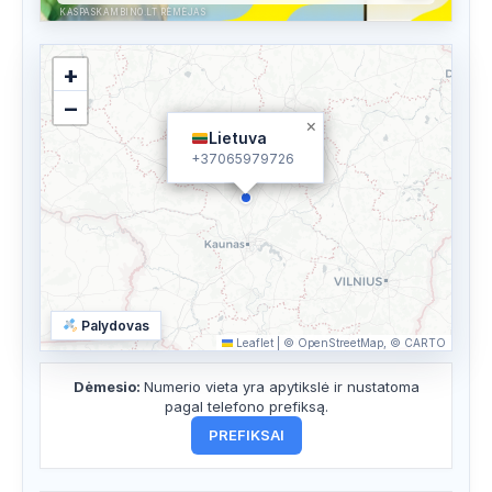
KASPASKAMBINO.LT RĖMĖJAS
+
−
×
Lietuva
+37065979726
Palydovas
Leaflet
|
© OpenStreetMap, © CARTO
Dėmesio:
Numerio vieta yra apytikslė ir nustatoma
pagal telefono prefiksą.
PREFIKSAI