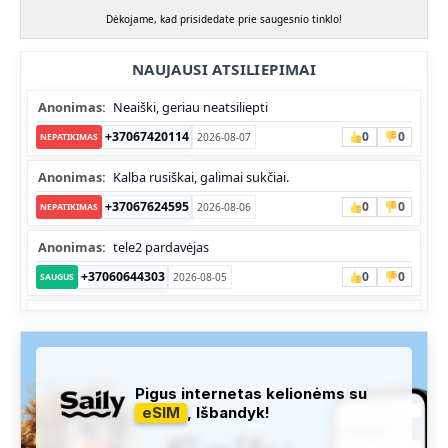
Dėkojame, kad prisidedate prie saugesnio tinklo!
NAUJAUSI ATSILIEPIMAI
Anonimas:
Neaiški, geriau neatsiliepti
+37067420114
0
0
2026-08-07
NEPATIKIMAS
Anonimas:
Kalba rusiškai, galimai sukčiai.
+37067624595
0
0
2026-08-06
NEPATIKIMAS
Anonimas:
tele2 pardavėjas
+37060644303
0
0
2026-08-05
SAUGUS
Anonimas:
Skambina nekalba
+37052041945
0
0
2026-08-05
NEPATIKIMAS
Administracija:
Užfiksuota, kad apie šį numerį buvo rašoma
Pigus internetas kelionėms su
daug teigiamų komentarų...
eSIM
, Išbandyk!
+37060763626
1
1
2026-08-04
SAUGUS