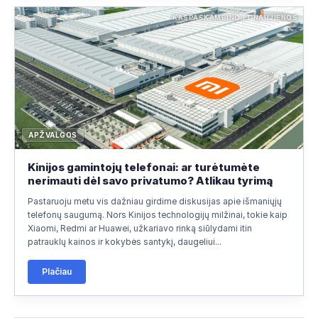
KASPASKAMBINO.LT NAUJIENOS
APŽVALGOS
Kinijos gamintojų telefonai: ar turėtumėte
nerimauti dėl savo privatumo? Atlikau tyrimą
Pastaruoju metu vis dažniau girdime diskusijas apie išmaniųjų
telefonų saugumą. Nors Kinijos technologijų milžinai, tokie kaip
Xiaomi, Redmi ar Huawei, užkariavo rinką siūlydami itin
patrauklų kainos ir kokybės santykį, daugeliui...
Plačiau