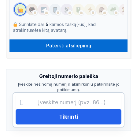
Surinkite dar
5
karmos tašką(-us), kad
atrakintumėte kitą avatarą.
Greitoji numerio paieška
Įveskite nežinomą numerį ir akimirksniu patikrinsite jo
patikimumą.
Tikrinti