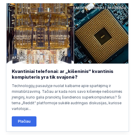
KASPASKAMBINO.LT NAUJIENOS
APŽVALGOS
Kvantiniai telefonai: ar „kišeninis“ kvantinis
kompiuteris yra tik svajonė?
Technologijų pasaulyje nuolat kalbame apie spartėjimą ir
miniatiūrizavimą. Tačiau ar kada nors savo kišenėje nešiosimės
įrenginį, kurio galia pranoktų šiandienos superkompiuterius? Ši
tema „Reddit“ platformoje sukėlė audringas diskusijas, kuriose
vartotojai...
Plačiau