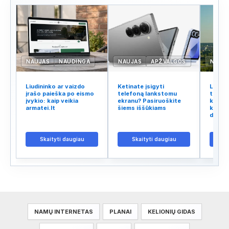
NAUJAS
NAUDINGA
NAUJAS
APŽVALGOS
NAUJ
Liudininko ar vaizdo
Ketinate įsigyti
Lietuv
įrašo paieška po eismo
telefoną lankstomu
tinklo
įvykio: kaip veikia
ekranu? Pasiruoškite
kodėl 
armatei.lt
šiems iššūkiams
kalba 
didžiu
Skaityti daugiau
Skaityti daugiau
S
NAMŲ INTERNETAS
PLANAI
KELIONIŲ GIDAS