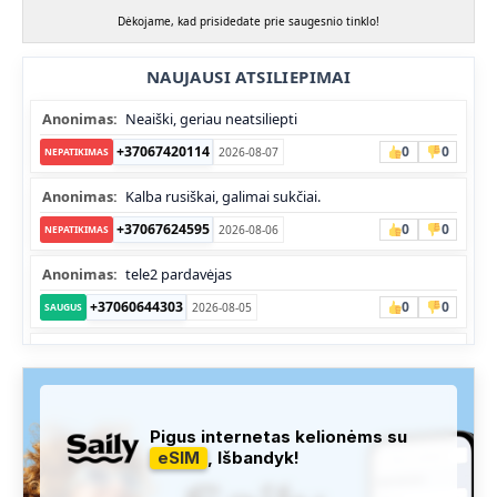
Dėkojame, kad prisidedate prie saugesnio tinklo!
NAUJAUSI ATSILIEPIMAI
Anonimas:
Neaiški, geriau neatsiliepti
+37067420114
0
0
2026-08-07
NEPATIKIMAS
Anonimas:
Kalba rusiškai, galimai sukčiai.
+37067624595
0
0
2026-08-06
NEPATIKIMAS
Anonimas:
tele2 pardavėjas
+37060644303
0
0
2026-08-05
SAUGUS
Anonimas:
Skambina nekalba
+37052041945
0
0
2026-08-05
NEPATIKIMAS
Administracija:
Užfiksuota, kad apie šį numerį buvo rašoma
Pigus internetas kelionėms su
daug teigiamų komentarų...
eSIM
, Išbandyk!
+37060763626
1
1
2026-08-04
SAUGUS