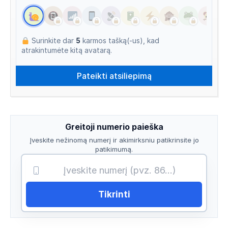
Surinkite dar
5
karmos tašką(-us), kad
atrakintumėte kitą avatarą.
Greitoji numerio paieška
Įveskite nežinomą numerį ir akimirksniu patikrinsite jo
patikimumą.
Tikrinti