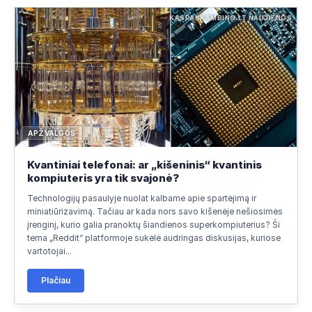
KASPASKAMBINO.LT NAUJIENOS
APŽVALGOS
Kvantiniai telefonai: ar „kišeninis“ kvantinis
kompiuteris yra tik svajonė?
Technologijų pasaulyje nuolat kalbame apie spartėjimą ir
miniatiūrizavimą. Tačiau ar kada nors savo kišenėje nešiosimės
įrenginį, kurio galia pranoktų šiandienos superkompiuterius? Ši
tema „Reddit“ platformoje sukėlė audringas diskusijas, kuriose
vartotojai...
Plačiau