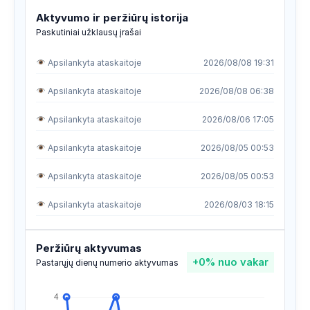
Aktyvumo ir peržiūrų istorija
Paskutiniai užklausų įrašai
Apsilankyta ataskaitoje
2026/08/08 19:31
Apsilankyta ataskaitoje
2026/08/08 06:38
Apsilankyta ataskaitoje
2026/08/06 17:05
Apsilankyta ataskaitoje
2026/08/05 00:53
Apsilankyta ataskaitoje
2026/08/05 00:53
Apsilankyta ataskaitoje
2026/08/03 18:15
Apsilankyta ataskaitoje
2026/08/02 08:39
Peržiūrų aktyvumas
+0%
nuo vakar
Apsilankyta ataskaitoje
2026/07/29 08:45
Pastarųjų dienų numerio aktyvumas
Apsilankyta ataskaitoje
2026/07/28 03:18