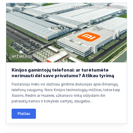
KASPASKAMBINO.LT NAUJIENOS
APŽVALGOS
Kinijos gamintojų telefonai: ar turėtumėte
nerimauti dėl savo privatumo? Atlikau tyrimą
Pastaruoju metu vis dažniau girdime diskusijas apie išmaniųjų
telefonų saugumą. Nors Kinijos technologijų milžinai, tokie kaip
Xiaomi, Redmi ar Huawei, užkariavo rinką siūlydami itin
patrauklų kainos ir kokybės santykį, daugeliui...
Plačiau