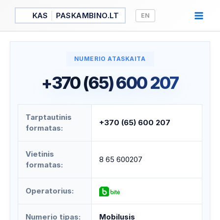
Pereiti
KAS
PASKAMBINO.LT
EN
prie
turinio
NUMERIO ATASKAITA
+370 (65) 600 207
Tarptautinis
+370 (65) 600 207
formatas:
Vietinis
8 65 600207
formatas:
Operatorius:
Numerio tipas:
Mobilusis