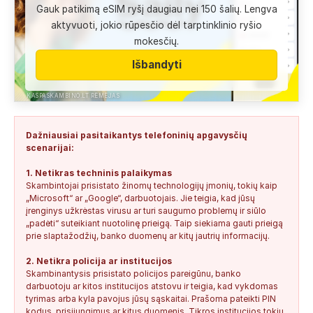
Gauk patikimą eSIM ryšį daugiau nei 150 šalių. Lengva
Anonimas:
Labai gera pagalbininke, konsultavausi ne karta
aktyvuoti, jokio rūpesčio dėl tarptinklinio ryšio
del teises mokslu
mokesčių.
+37060763626
2
0
2026-08-04
SAUGUS
Išbandyti
Anonimas:
Paskambino kažkokia [vardas paslėptas] ir siūlo
susipažint. Skamba kaip dirbtinio...
KASPASKAMBINO.LT RĖMĖJAS
+34876041992
0
0
2026-08-04
TIKRINAMAS
Dažniausiai pasitaikantys telefoninių apgavysčių
Jonas:
Vivus.lt
scenarijai:
+37068592041
0
0
2026-08-04
TIKRINAMAS
1. Netikras techninis palaikymas
Skambintojai prisistato žinomų technologijų įmonių, tokių kaip
Anonimas:
Gauta SMS žinutė: " Moters neturi?
„Microsoft“ ar „Google“, darbuotojais. Jie teigia, kad jūsų
+37060388940
0
0
2026-08-02
NEPATIKIMAS
įrenginys užkrėstas virusu ar turi saugumo problemų ir siūlo
„padėti“ suteikiant nuotolinę prieigą. Taip siekiama gauti prieigą
Keista:
Sukčių stacionaraus telefono numeris tiesiog Vilniaus
prie slaptažodžių, banko duomenų ar kitų jautrių informacijų.
centre, Kudirkos aikštėje, Vilniaus...
2. Netikra policija ar institucijos
+37052041945
0
0
2026-08-01
NEPATIKIMAS
Skambinantysis prisistato policijos pareigūnu, banko
darbuotoju ar kitos institucijos atstovu ir teigia, kad vykdomas
tyrimas arba kyla pavojus jūsų sąskaitai. Prašoma pateikti PIN
kodus, prisijungimus ar kitus duomenis. Tikros institucijos tokių