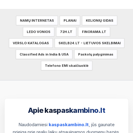
NAMŲ INTERNETAS
PLANAI
KELIONIŲ GIDAS
LEDO VONIOS
72H.LT
FINORAMA.LT
VERSLO KATALOGAS
SKELB24.LT - LIETUVOS SKELBIMAI
Classified Ads in India & USA
Paskolų palyginimas
Telefono EMI skaičiuoklė
Apie kaspaskambino.lt
Naudodamiesi
kaspaskambino.lt
, jūs gaunate
prieigą prie realiu laiku atnaujinamos duomenų bazės.