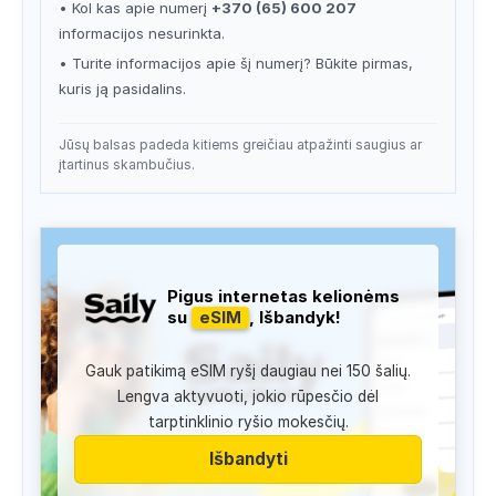
• Kol kas apie numerį
+370 (65) 600 207
informacijos nesurinkta.
• Turite informacijos apie šį numerį? Būkite pirmas,
kuris ją pasidalins.
Jūsų balsas padeda kitiems greičiau atpažinti saugius ar
įtartinus skambučius.
Pigus internetas kelionėms
su
eSIM
, Išbandyk!
Gauk patikimą eSIM ryšį daugiau nei 150 šalių.
Lengva aktyvuoti, jokio rūpesčio dėl
tarptinklinio ryšio mokesčių.
Išbandyti