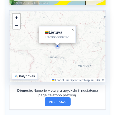
KASPASKAMBINO.LT RĖMĖJAS
+
−
×
Lietuva
+37065600207
Palydovas
Leaflet
|
© OpenStreetMap, © CARTO
Dėmesio:
Numerio vieta yra apytikslė ir nustatoma
pagal telefono prefiksą.
PREFIKSAI