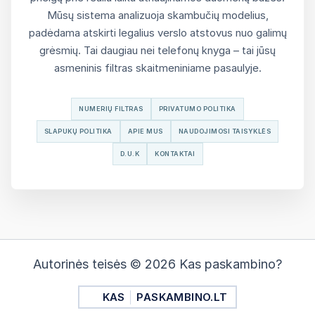
Mūsų sistema analizuoja skambučių modelius,
padėdama atskirti legalius verslo atstovus nuo galimų
grėsmių. Tai daugiau nei telefonų knyga – tai jūsų
asmeninis filtras skaitmeniniame pasaulyje.
NUMERIŲ FILTRAS
PRIVATUMO POLITIKA
SLAPUKŲ POLITIKA
APIE MUS
NAUDOJIMOSI TAISYKLĖS
D.U.K
KONTAKTAI
Autorinės teisės © 2026 Kas paskambino?
KAS
PASKAMBINO.LT