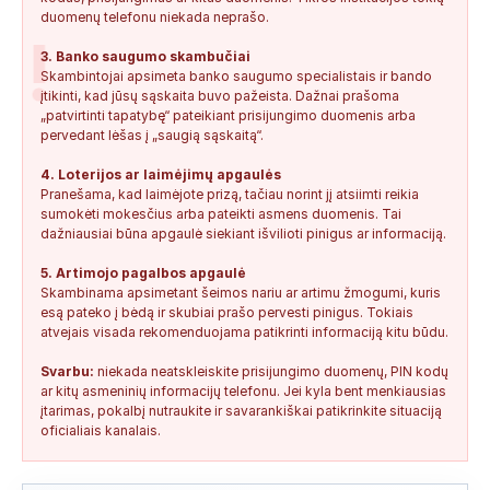
duomenų telefonu niekada neprašo.
!
3. Banko saugumo skambučiai
Skambintojai apsimeta banko saugumo specialistais ir bando
įtikinti, kad jūsų sąskaita buvo pažeista. Dažnai prašoma
„patvirtinti tapatybę“ pateikiant prisijungimo duomenis arba
pervedant lėšas į „saugią sąskaitą“.
4. Loterijos ar laimėjimų apgaulės
Pranešama, kad laimėjote prizą, tačiau norint jį atsiimti reikia
sumokėti mokesčius arba pateikti asmens duomenis. Tai
dažniausiai būna apgaulė siekiant išvilioti pinigus ar informaciją.
5. Artimojo pagalbos apgaulė
Skambinama apsimetant šeimos nariu ar artimu žmogumi, kuris
esą pateko į bėdą ir skubiai prašo pervesti pinigus. Tokiais
atvejais visada rekomenduojama patikrinti informaciją kitu būdu.
Svarbu:
niekada neatskleiskite prisijungimo duomenų, PIN kodų
ar kitų asmeninių informacijų telefonu. Jei kyla bent menkiausias
įtarimas, pokalbį nutraukite ir savarankiškai patikrinkite situaciją
oficialiais kanalais.