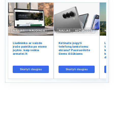
NAUJAS
NAUDINGA
NAUJAS
APŽVALGOS
NAUJ
Liudininko ar vaizdo
Ketinate įsigyti
Lietuv
įrašo paieška po eismo
telefoną lankstomu
tinklo
įvykio: kaip veikia
ekranu? Pasiruoškite
kodėl 
armatei.lt
šiems iššūkiams
kalba 
didžiu
Skaityti daugiau
Skaityti daugiau
S