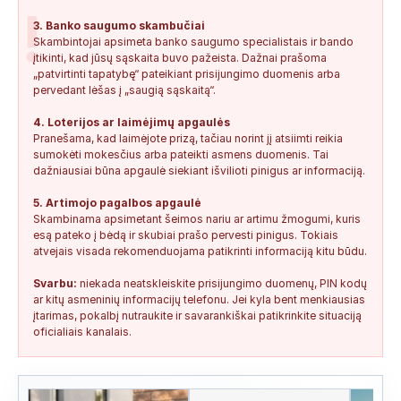
!
3. Banko saugumo skambučiai
Skambintojai apsimeta banko saugumo specialistais ir bando
įtikinti, kad jūsų sąskaita buvo pažeista. Dažnai prašoma
„patvirtinti tapatybę“ pateikiant prisijungimo duomenis arba
pervedant lėšas į „saugią sąskaitą“.
4. Loterijos ar laimėjimų apgaulės
Pranešama, kad laimėjote prizą, tačiau norint jį atsiimti reikia
sumokėti mokesčius arba pateikti asmens duomenis. Tai
dažniausiai būna apgaulė siekiant išvilioti pinigus ar informaciją.
5. Artimojo pagalbos apgaulė
Skambinama apsimetant šeimos nariu ar artimu žmogumi, kuris
esą pateko į bėdą ir skubiai prašo pervesti pinigus. Tokiais
atvejais visada rekomenduojama patikrinti informaciją kitu būdu.
Svarbu:
niekada neatskleiskite prisijungimo duomenų, PIN kodų
ar kitų asmeninių informacijų telefonu. Jei kyla bent menkiausias
įtarimas, pokalbį nutraukite ir savarankiškai patikrinkite situaciją
oficialiais kanalais.