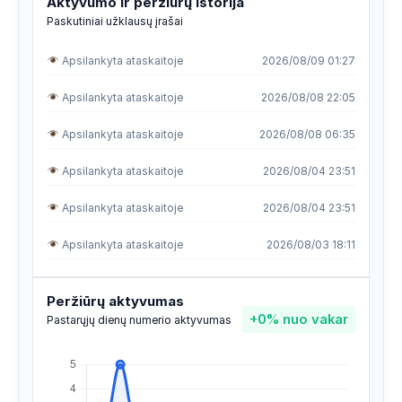
Aktyvumo ir peržiūrų istorija
Paskutiniai užklausų įrašai
Apsilankyta ataskaitoje
2026/08/09 01:27
Apsilankyta ataskaitoje
2026/08/08 22:05
Apsilankyta ataskaitoje
2026/08/08 06:35
Apsilankyta ataskaitoje
2026/08/04 23:51
Apsilankyta ataskaitoje
2026/08/04 23:51
Apsilankyta ataskaitoje
2026/08/03 18:11
Apsilankyta ataskaitoje
2026/07/31 08:51
Peržiūrų aktyvumas
+0%
nuo vakar
Apsilankyta ataskaitoje
2026/07/29 08:17
Pastarųjų dienų numerio aktyvumas
Apsilankyta ataskaitoje
2026/07/27 21:10
Apsilankyta ataskaitoje
2026/07/27 21:10