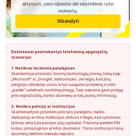
Anonimas:
Labai gera pagalbininke, konsultavausi ne karta
aktyvuoti, jokio rūpesčio dėl tarptinklinio ryšio
del teises mokslu
mokesčių.
+37060763626
2
0
2026-08-04
SAUGUS
Išbandyti
Anonimas:
Paskambino kažkokia [vardas paslėptas] ir siūlo
susipažint. Skamba kaip dirbtinio...
KASPASKAMBINO.LT RĖMĖJAS
+34876041992
0
0
2026-08-04
TIKRINAMAS
Dažniausiai pasitaikantys telefoninių apgavysčių
Jonas:
Vivus.lt
scenarijai:
+37068592041
0
0
2026-08-04
TIKRINAMAS
1. Netikras techninis palaikymas
Skambintojai prisistato žinomų technologijų įmonių, tokių kaip
Anonimas:
Gauta SMS žinutė: " Moters neturi?
„Microsoft“ ar „Google“, darbuotojais. Jie teigia, kad jūsų
+37060388940
0
0
2026-08-02
NEPATIKIMAS
įrenginys užkrėstas virusu ar turi saugumo problemų ir siūlo
„padėti“ suteikiant nuotolinę prieigą. Taip siekiama gauti prieigą
Keista:
Sukčių stacionaraus telefono numeris tiesiog Vilniaus
prie slaptažodžių, banko duomenų ar kitų jautrių informacijų.
centre, Kudirkos aikštėje, Vilniaus...
2. Netikra policija ar institucijos
+37052041945
0
0
2026-08-01
NEPATIKIMAS
Skambinantysis prisistato policijos pareigūnu, banko
darbuotoju ar kitos institucijos atstovu ir teigia, kad vykdomas
tyrimas arba kyla pavojus jūsų sąskaitai. Prašoma pateikti PIN
kodus, prisijungimus ar kitus duomenis. Tikros institucijos tokių
duomenų telefonu niekada neprašo.