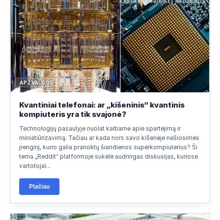
KASPASKAMBINO.LT NAUJIENOS
APŽVALGOS
Kvantiniai telefonai: ar „kišeninis“ kvantinis
kompiuteris yra tik svajonė?
Technologijų pasaulyje nuolat kalbame apie spartėjimą ir
miniatiūrizavimą. Tačiau ar kada nors savo kišenėje nešiosimės
įrenginį, kurio galia pranoktų šiandienos superkompiuterius? Ši
tema „Reddit“ platformoje sukėlė audringas diskusijas, kuriose
vartotojai...
Plačiau