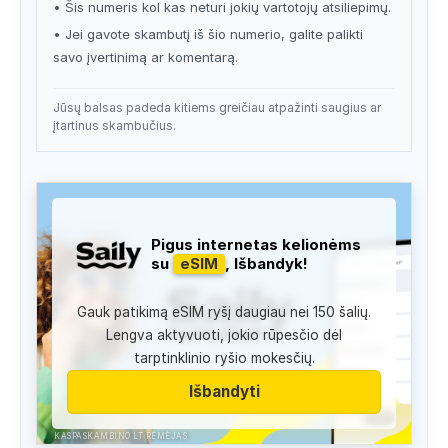
• Šis numeris kol kas neturi jokių vartotojų atsiliepimų.
• Jei gavote skambutį iš šio numerio, galite palikti
savo įvertinimą ar komentarą.
Jūsų balsas padeda kitiems greičiau atpažinti saugius ar
įtartinus skambučius.
Pigus internetas kelionėms
su
eSIM
, Išbandyk!
Gauk patikimą eSIM ryšį daugiau nei 150 šalių.
Lengva aktyvuoti, jokio rūpesčio dėl
tarptinklinio ryšio mokesčių.
Išbandyti
KASPASKAMBINO.LT RĖMĖJAS