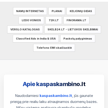
NAMŲ INTERNETAS
PLANAI
KELIONIŲ GIDAS
LEDO VONIOS
72H.LT
FINORAMA.LT
VERSLO KATALOGAS
SKELB24.LT - LIETUVOS SKELBIMAI
Classified Ads in India & USA
Paskolų palyginimas
Telefono EMI skaičiuoklė
Apie kaspaskambino.lt
Naudodamiesi
kaspaskambino.lt
, jūs gaunate
prieigą prie realiu laiku atnaujinamos duomenų bazės.
Mūsų sistema analizuoja skambučių modelius,