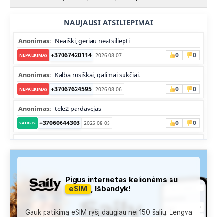
NAUJAUSI ATSILIEPIMAI
Anonimas:
Neaiški, geriau neatsiliepti
+37067420114
0
0
2026-08-07
NEPATIKIMAS
Anonimas:
Kalba rusiškai, galimai sukčiai.
+37067624595
0
0
2026-08-06
NEPATIKIMAS
Anonimas:
tele2 pardavėjas
+37060644303
0
0
2026-08-05
SAUGUS
Anonimas:
Skambina nekalba
+37052041945
0
0
2026-08-05
NEPATIKIMAS
Administracija:
Užfiksuota, kad apie šį numerį buvo rašoma
Pigus internetas kelionėms su
daug teigiamų komentarų...
eSIM
, Išbandyk!
+37060763626
1
1
2026-08-04
SAUGUS
Gauk patikimą eSIM ryšį daugiau nei 150 šalių. Lengva