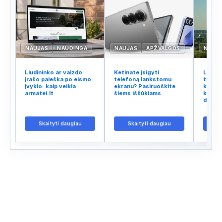
NAUJAS
NAUDINGA
NAUJAS
APŽVALGOS
NAUJ
Liudininko ar vaizdo
Ketinate įsigyti
Lietuv
įrašo paieška po eismo
telefoną lankstomu
tinklo
įvykio: kaip veikia
ekranu? Pasiruoškite
kodėl 
armatei.lt
šiems iššūkiams
kalba 
didžiu
Skaityti daugiau
Skaityti daugiau
S