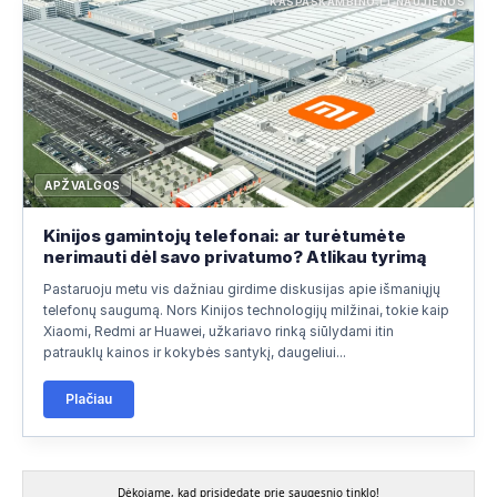
KASPASKAMBINO.LT NAUJIENOS
APŽVALGOS
Kinijos gamintojų telefonai: ar turėtumėte
nerimauti dėl savo privatumo? Atlikau tyrimą
Pastaruoju metu vis dažniau girdime diskusijas apie išmaniųjų
telefonų saugumą. Nors Kinijos technologijų milžinai, tokie kaip
Xiaomi, Redmi ar Huawei, užkariavo rinką siūlydami itin
patrauklų kainos ir kokybės santykį, daugeliui...
Plačiau
Dėkojame, kad prisidedate prie saugesnio tinklo!