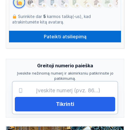
Surinkite dar
5
karmos tašką(-us), kad
atrakintumėte kitą avatarą.
Greitoji numerio paieška
Įveskite nežinomą numerį ir akimirksniu patikrinsite jo
patikimumą.
Tikrinti