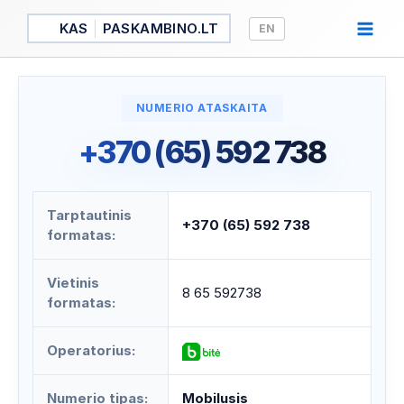
Pereiti
KAS
PASKAMBINO.LT
EN
prie
turinio
NUMERIO ATASKAITA
+370 (65) 592 738
Tarptautinis
+370 (65) 592 738
formatas:
Vietinis
8 65 592738
formatas:
Operatorius:
Numerio tipas:
Mobilusis