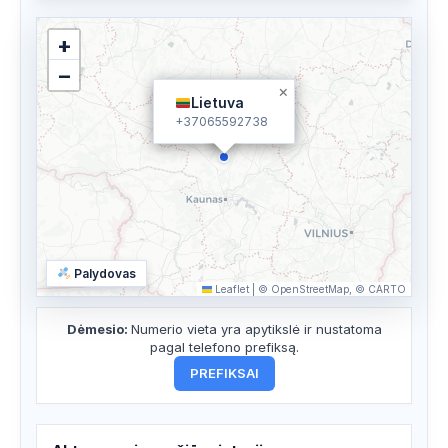
+
−
×
Lietuva
+37065592738
Palydovas
Leaflet
|
© OpenStreetMap, © CARTO
Dėmesio:
Numerio vieta yra apytikslė ir nustatoma
pagal telefono prefiksą.
PREFIKSAI