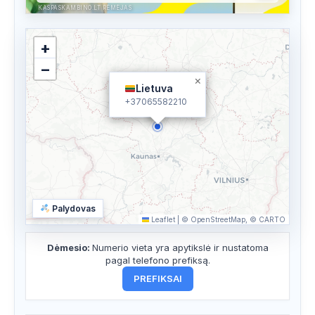
KASPASKAMBINO.LT RĖMĖJAS
+
−
×
Lietuva
+37065582210
Palydovas
Leaflet
|
© OpenStreetMap, © CARTO
Dėmesio:
Numerio vieta yra apytikslė ir nustatoma
pagal telefono prefiksą.
PREFIKSAI