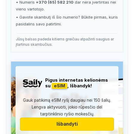
• Numeris
+370 (65) 582 210
dar nėra įvertintas nei
vieno vartotojo.
• Gavote skambutį iš šio numerio? Būkite pirmas, kuris
pasidalins savo patirtimi.
Jūsų balsas padeda kitiems greičiau atpažinti saugius ar
įtartinus skambučius.
Pigus internetas kelionėms
su
eSIM
, Išbandyk!
Gauk patikimą eSIM ryšį daugiau nei 150 šalių.
Lengva aktyvuoti, jokio rūpesčio dėl
tarptinklinio ryšio mokesčių.
Išbandyti