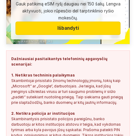
Gauk patikimą eSIM ryšį daugiau nei 150 šalių. Lengva
Anonimas:
Labai gera pagalbininke, konsultavausi ne karta
aktyvuoti, jokio rūpesčio dėl tarptinklinio ryšio
del teises mokslu
mokesčių.
+37060763626
2
0
2026-08-04
SAUGUS
Išbandyti
Anonimas:
Paskambino kažkokia [vardas paslėptas] ir siūlo
susipažint. Skamba kaip dirbtinio...
KASPASKAMBINO.LT RĖMĖJAS
+34876041992
0
0
2026-08-04
TIKRINAMAS
Dažniausiai pasitaikantys telefoninių apgavysčių
Jonas:
Vivus.lt
scenarijai:
+37068592041
0
0
2026-08-04
TIKRINAMAS
1. Netikras techninis palaikymas
Skambintojai prisistato žinomų technologijų įmonių, tokių kaip
Anonimas:
Gauta SMS žinutė: " Moters neturi?
„Microsoft“ ar „Google“, darbuotojais. Jie teigia, kad jūsų
+37060388940
0
0
2026-08-02
NEPATIKIMAS
įrenginys užkrėstas virusu ar turi saugumo problemų ir siūlo
„padėti“ suteikiant nuotolinę prieigą. Taip siekiama gauti prieigą
Keista:
Sukčių stacionaraus telefono numeris tiesiog Vilniaus
prie slaptažodžių, banko duomenų ar kitų jautrių informacijų.
centre, Kudirkos aikštėje, Vilniaus...
2. Netikra policija ar institucijos
+37052041945
0
0
2026-08-01
NEPATIKIMAS
Skambinantysis prisistato policijos pareigūnu, banko
darbuotoju ar kitos institucijos atstovu ir teigia, kad vykdomas
tyrimas arba kyla pavojus jūsų sąskaitai. Prašoma pateikti PIN
kodus, prisijungimus ar kitus duomenis. Tikros institucijos tokių