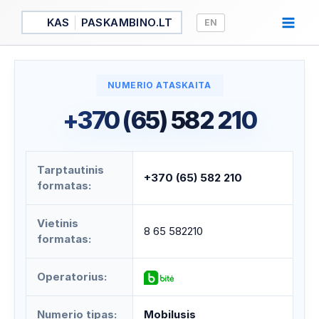
Pereiti
KAS
PASKAMBINO.LT
EN
prie
turinio
NUMERIO ATASKAITA
+370 (65) 582 210
Tarptautinis
+370 (65) 582 210
formatas:
Vietinis
8 65 582210
formatas:
Operatorius:
Numerio tipas:
Mobilusis