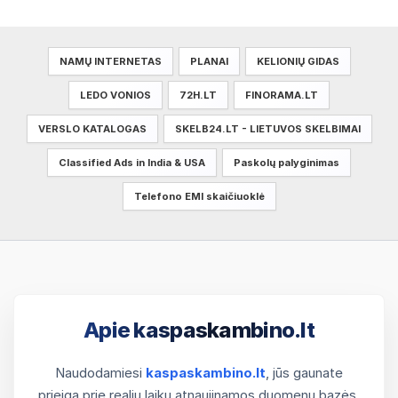
NAMŲ INTERNETAS
PLANAI
KELIONIŲ GIDAS
LEDO VONIOS
72H.LT
FINORAMA.LT
VERSLO KATALOGAS
SKELB24.LT - LIETUVOS SKELBIMAI
Classified Ads in India & USA
Paskolų palyginimas
Telefono EMI skaičiuoklė
Apie kaspaskambino.lt
Naudodamiesi
kaspaskambino.lt
, jūs gaunate
prieigą prie realiu laiku atnaujinamos duomenų bazės.