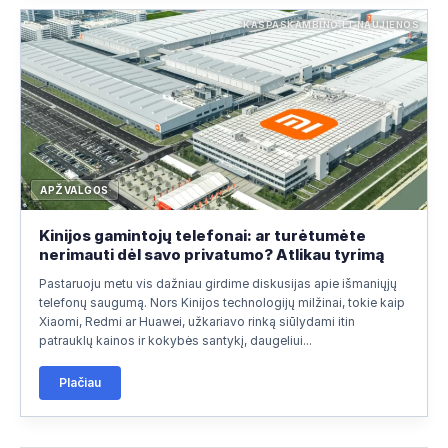
KASPASKAMBINO.LT NAUJIENOS
APŽVALGOS
Kinijos gamintojų telefonai: ar turėtumėte
nerimauti dėl savo privatumo? Atlikau tyrimą
Pastaruoju metu vis dažniau girdime diskusijas apie išmaniųjų
telefonų saugumą. Nors Kinijos technologijų milžinai, tokie kaip
Xiaomi, Redmi ar Huawei, užkariavo rinką siūlydami itin
patrauklų kainos ir kokybės santykį, daugeliui...
Plačiau