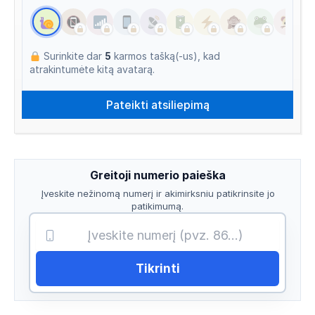
Surinkite dar
5
karmos tašką(-us), kad
atrakintumėte kitą avatarą.
Greitoji numerio paieška
Įveskite nežinomą numerį ir akimirksniu patikrinsite jo
patikimumą.
Tikrinti