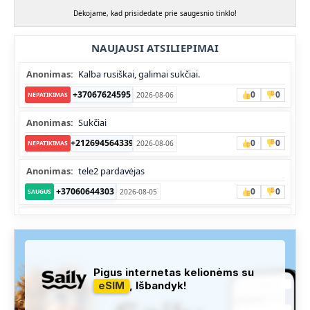
Dėkojame, kad prisidedate prie saugesnio tinklo!
NAUJAUSI ATSILIEPIMAI
Anonimas:
Kalba rusiškai, galimai sukčiai.
+37067624595
0
0
2026-08-06
NEPATIKIMAS
Anonimas:
Sukčiai
+212694564339
0
0
2026-08-06
NEPATIKIMAS
Anonimas:
tele2 pardavėjas
+37060644303
0
0
2026-08-05
SAUGUS
Anonimas:
Skambina nekalba
+37052041945
0
0
2026-08-05
NEPATIKIMAS
Administracija:
Užfiksuota, kad apie šį numerį buvo rašoma
Pigus internetas kelionėms su
daug teigiamų komentarų...
eSIM
, Išbandyk!
+37060763626
0
1
2026-08-04
SAUGUS