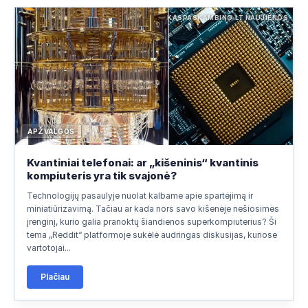
KASPASKAMBINO.LT NAUJIENOS
APŽVALGOS
Kvantiniai telefonai: ar „kišeninis“ kvantinis
kompiuteris yra tik svajonė?
Technologijų pasaulyje nuolat kalbame apie spartėjimą ir
miniatiūrizavimą. Tačiau ar kada nors savo kišenėje nešiosimės
įrenginį, kurio galia pranoktų šiandienos superkompiuterius? Ši
tema „Reddit“ platformoje sukėlė audringas diskusijas, kuriose
vartotojai...
Plačiau