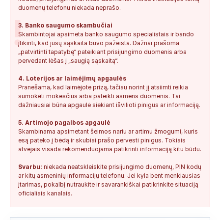
duomenų telefonu niekada neprašo.
!
3. Banko saugumo skambučiai
Skambintojai apsimeta banko saugumo specialistais ir bando
įtikinti, kad jūsų sąskaita buvo pažeista. Dažnai prašoma
„patvirtinti tapatybę“ pateikiant prisijungimo duomenis arba
pervedant lėšas į „saugią sąskaitą“.
4. Loterijos ar laimėjimų apgaulės
Pranešama, kad laimėjote prizą, tačiau norint jį atsiimti reikia
sumokėti mokesčius arba pateikti asmens duomenis. Tai
dažniausiai būna apgaulė siekiant išvilioti pinigus ar informaciją.
5. Artimojo pagalbos apgaulė
Skambinama apsimetant šeimos nariu ar artimu žmogumi, kuris
esą pateko į bėdą ir skubiai prašo pervesti pinigus. Tokiais
atvejais visada rekomenduojama patikrinti informaciją kitu būdu.
Svarbu:
niekada neatskleiskite prisijungimo duomenų, PIN kodų
ar kitų asmeninių informacijų telefonu. Jei kyla bent menkiausias
įtarimas, pokalbį nutraukite ir savarankiškai patikrinkite situaciją
oficialiais kanalais.