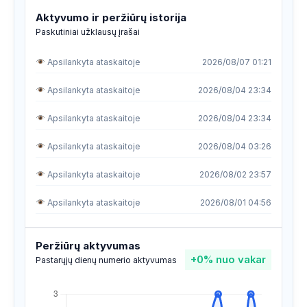
Aktyvumo ir peržiūrų istorija
Paskutiniai užklausų įrašai
Apsilankyta ataskaitoje
2026/08/07 01:21
Apsilankyta ataskaitoje
2026/08/04 23:34
Apsilankyta ataskaitoje
2026/08/04 23:34
Apsilankyta ataskaitoje
2026/08/04 03:26
Apsilankyta ataskaitoje
2026/08/02 23:57
Apsilankyta ataskaitoje
2026/08/01 04:56
Apsilankyta ataskaitoje
2026/07/28 09:17
Peržiūrų aktyvumas
+0%
nuo vakar
Apsilankyta ataskaitoje
2026/07/28 09:17
Pastarųjų dienų numerio aktyvumas
Apsilankyta ataskaitoje
2026/07/28 09:14