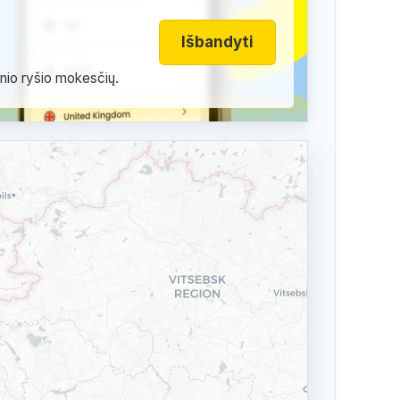
Išbandyti
inio ryšio mokesčių.