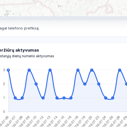
agal telefono prefiksą.
eržiūrų aktyvumas
starųjų dienų numerio aktyvumas