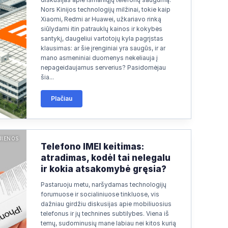
Nors Kinijos technologijų milžinai, tokie kaip
Xiaomi, Redmi ar Huawei, užkariavo rinką
siūlydami itin patrauklų kainos ir kokybės
santykį, daugeliui vartotojų kyla pagrįstas
klausimas: ar šie įrenginiai yra saugūs, ir ar
mano asmeniniai duomenys nekeliauja į
nepageidaujamus serverius? Pasidomėjau
šia...
Plačiau
JIENOS
Telefono IMEI keitimas:
atradimas, kodėl tai nelegalu
ir kokia atsakomybė gręsia?
Pastaruoju metu, naršydamas technologijų
forumuose ir socialiniuose tinkluose, vis
dažniau girdžiu diskusijas apie mobiliuosius
telefonus ir jų technines subtilybes. Viena iš
temų, sudominusių mane labiau nei kitos kurią