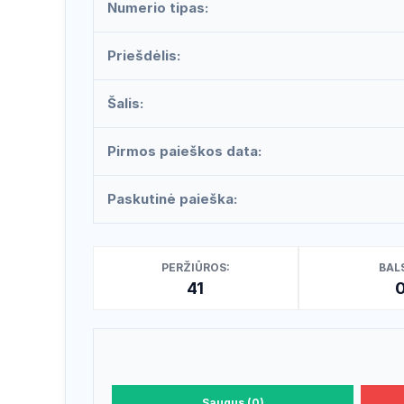
Numerio tipas:
Priešdėlis:
Šalis:
Pirmos paieškos data:
Paskutinė paieška:
PERŽIŪROS:
BALS
41
Saugus (0)