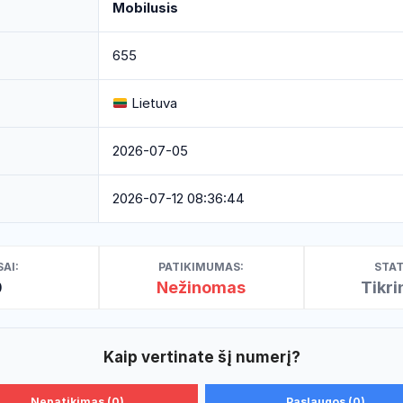
Mobilusis
655
Lietuva
2026-07-05
2026-07-12 08:36:44
AI:
PATIKIMUMAS:
STAT
0
Nežinomas
Tikr
Kaip vertinate šį numerį?
Nepatikimas (0)
Paslaugos (0)