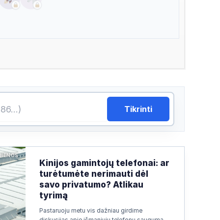
Tikrinti
JIENOS
Kinijos gamintojų telefonai: ar
turėtumėte nerimauti dėl
savo privatumo? Atlikau
tyrimą
Pastaruoju metu vis dažniau girdime
diskusijas apie išmaniųjų telefonų saugumą.