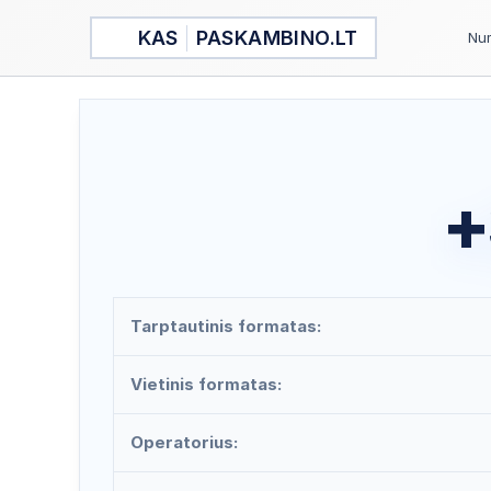
Pereiti
KAS
PASKAMBINO.LT
prie
Num
turinio
+
Tarptautinis formatas:
Vietinis formatas:
Operatorius: