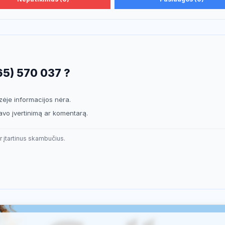
65) 570 037 ?
je informacijos nėra.
savo įvertinimą ar komentarą.
r įtartinus skambučius.