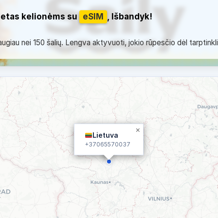
netas kelionėms su
eSIM
, Išbandyk!
giau nei 150 šalių. Lengva aktyvuoti, jokio rūpesčio dėl tarptinkl
×
Lietuva
+37065570037