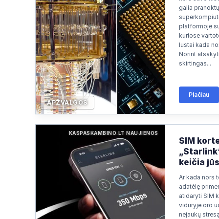
Apsilankyta ataskaitoje
2026/07/13 03:49
galia pranokt
superkompiute
Apsilankyta ataskaitoje
2026/07/13 03:49
platformoje su
kuriose vartoto
Apsilankyta ataskaitoje
2026/07/13 02:58
lustai kada nor
Norint atsakyti
skirtingas...
Plačiau
APŽVALGOS
KASPASKAMBINO.LT NAUJIENOS
SIM korte
„Starlink
keičia jū
Ar kada nors t
adatėlę prime
atidaryti SIM k
viduryje oro u
nejaukų stresą