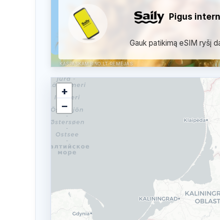
Pigus inter
Gauk patikimą eSIM ryšį dau
KASPASKAMBINO.LT RĖMĖJAS
+
−