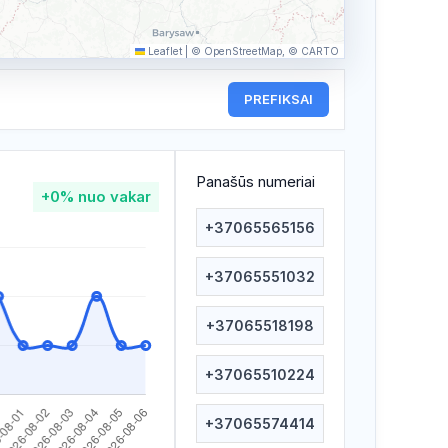
Leaflet
|
© OpenStreetMap, © CARTO
PREFIKSAI
Panašūs numeriai
+0%
nuo vakar
+37065565156
+37065551032
+37065518198
+37065510224
+37065574414