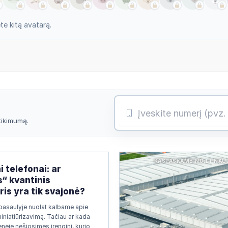
e kitą avatarą.
atikimumą.
KASPASKAMBINO.LT NAU
i telefonai: ar
s“ kvantinis
is yra tik svajonė?
pasaulyje nuolat kalbame apie
miniatiūrizavimą. Tačiau ar kada
nėje nešiosimės įrenginį, kurio