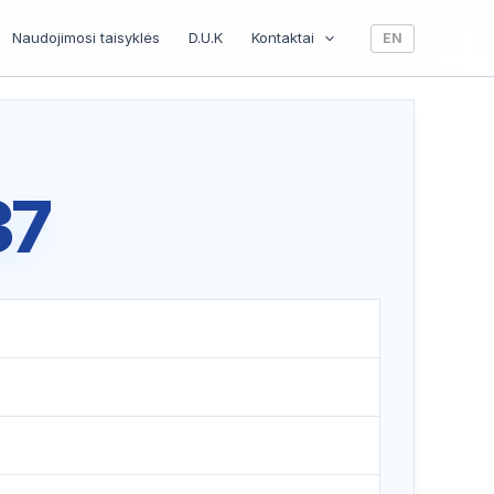
Naudojimosi taisyklės
D.U.K
Kontaktai
EN
37