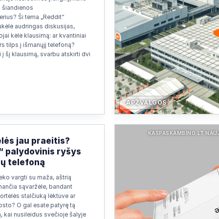
ų šiandienos
rius? Ši tema „Reddit“
kėlė audringas diskusijas,
jai kėlė klausimą: ar kvantiniai
s tilps į išmanųjį telefoną?
 į šį klausimą, svarbu atskirti dvi
APŽVALGOS
KASPASKAMBINO.LT NAU
lės jau praeitis?
“ palydovinis ryšys
sų telefoną
eko vargti su maža, aštrią
nančia sąvaržėle, bandant
ortelės stalčiuką lėktuve ar
osto? O gal esate patyrę tą
, kai nusileidus svečioje šalyje