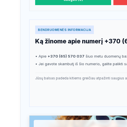
BENDRUOMENĖS INFORMACIJA
Ką žinome apie numerį +370 (
• Apie
+370 (65) 570 037
šiuo metu duomenų bazė
• Jei gavote skambutį iš šio numerio, galite palikti 
Jūsų balsas padeda kitiems greičiau atpažinti saugius a