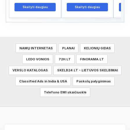
Skaityti daugiau
Skaityti daugiau
S
NAMŲ INTERNETAS
PLANAI
KELIONIŲ GIDAS
LEDO VONIOS
72H.LT
FINORAMA.LT
VERSLO KATALOGAS
SKELB24.LT - LIETUVOS SKELBIMAI
Classified Ads in India & USA
Paskolų palyginimas
Telefono EMI skaičiuoklė