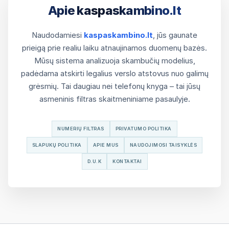
Apie kaspaskambino.lt
Naudodamiesi
kaspaskambino.lt
, jūs gaunate
prieigą prie realiu laiku atnaujinamos duomenų bazės.
Mūsų sistema analizuoja skambučių modelius,
padėdama atskirti legalius verslo atstovus nuo galimų
grėsmių. Tai daugiau nei telefonų knyga – tai jūsų
asmeninis filtras skaitmeniniame pasaulyje.
NUMERIŲ FILTRAS
PRIVATUMO POLITIKA
SLAPUKŲ POLITIKA
APIE MUS
NAUDOJIMOSI TAISYKLĖS
D.U.K
KONTAKTAI