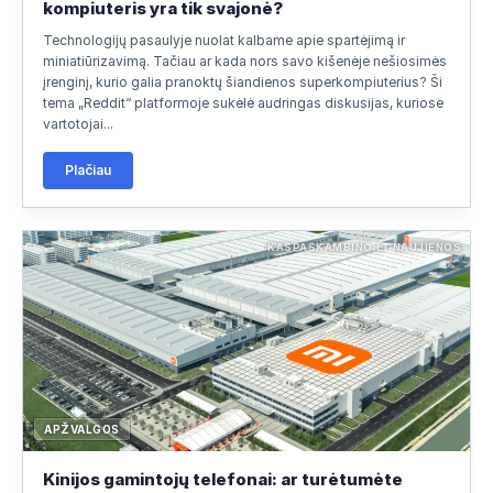
kompiuteris yra tik svajonė?
Technologijų pasaulyje nuolat kalbame apie spartėjimą ir
miniatiūrizavimą. Tačiau ar kada nors savo kišenėje nešiosimės
įrenginį, kurio galia pranoktų šiandienos superkompiuterius? Ši
tema „Reddit“ platformoje sukėlė audringas diskusijas, kuriose
vartotojai...
Plačiau
KASPASKAMBINO.LT NAUJIENOS
APŽVALGOS
Kinijos gamintojų telefonai: ar turėtumėte