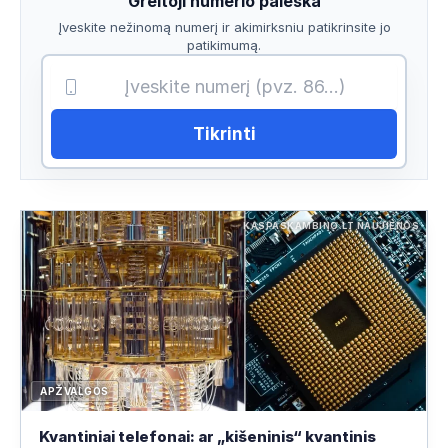
Greitoji numerio paieška
Įveskite nežinomą numerį ir akimirksniu patikrinsite jo
patikimumą.
Tikrinti
KASPASKAMBINO.LT NAUJIENOS
APŽVALGOS
Kvantiniai telefonai: ar „kišeninis“ kvantinis