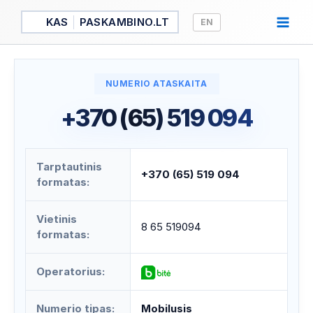
Pereiti
KAS
PASKAMBINO.LT
EN
prie
turinio
NUMERIO ATASKAITA
+370 (65) 519 094
Tarptautinis
+370 (65) 519 094
formatas:
Vietinis
8 65 519094
formatas:
Operatorius:
Numerio tipas:
Mobilusis