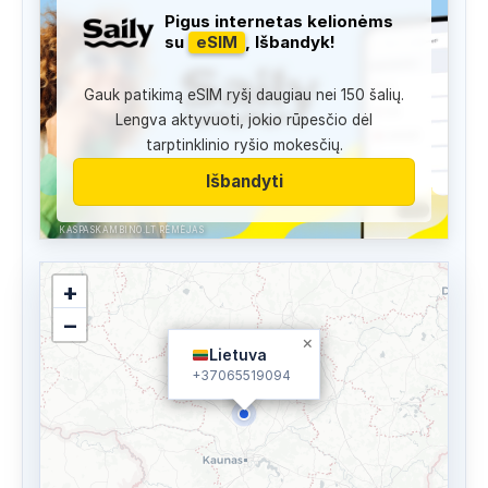
Pigus internetas kelionėms
su
eSIM
, Išbandyk!
Gauk patikimą eSIM ryšį daugiau nei 150 šalių.
Lengva aktyvuoti, jokio rūpesčio dėl
tarptinklinio ryšio mokesčių.
Išbandyti
KASPASKAMBINO.LT RĖMĖJAS
+
−
×
Lietuva
+37065519094