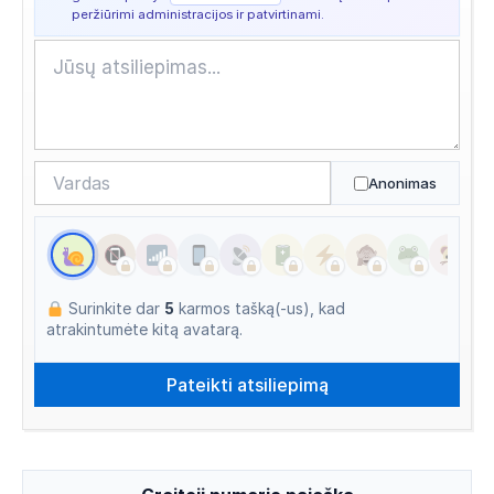
Apsilankyta ataskaitoje
2026/07/18 09:42
peržiūrimi administracijos ir patvirtinami.
Apsilankyta ataskaitoje
2026/07/18 08:00
Balsavo: Nepatikimas
2026/07/15 19:43
Apsilankyta ataskaitoje
2026/07/15 19:34
Anonimas
Surinkite dar
5
karmos tašką(-us), kad
atrakintumėte kitą avatarą.