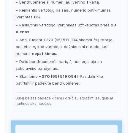
• Bendruomenė šį numerį jau įvertino
1
kartą.
• Remiantis vartotojų balsais, numerio patikimumas
įvertintas
0%
.
• Paskutinis vartotojo įvertinimas užfiksuotas prieš
23
dienas
.
• Analizuojant +370 (65) 519 094 skambučių istoriją,
pastebime, kad vartotojai dažniausiai nurodo, kad
numeris
nepatikimas
.
• Dalis bendruomenės narių šį numerį sieja su
sukčiavimo bandymais.
• Skambino
+370 (65) 519 094
? Pasidalinkite
patirtimi ir padėkite bendruomenei.
Jūsų balsas padeda kitiems greičiau atpažinti saugius ar
įtartinus skambučius.