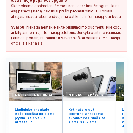
5. Artimojo pagalbos apgaulė
Skambinama apsimetant šeimos nariu ar artimu žmogumi, kuris
esą pateko į bėdą ir skubiai prašo pervesti pinigus. Tokiais
atvejais visada rekomenduojama patikrinti informaciją kitu būdu.
Svarbu:
niekada neatskleiskite prisijungimo duomenų, PIN kodų
ar kitų asmeninių informacijų telefonu. Jei kyla bent menkiausias
įtarimas, pokalbį nutraukite ir savarankiškai patikrinkite situaciją
oficialiais kanalais.
NAUJAS
NAUDINGA
NAUJAS
APŽVALGOS
NAUJ
Liudininko ar vaizdo
Ketinate įsigyti
Lietuv
įrašo paieška po eismo
telefoną lankstomu
tinklo
įvykio: kaip veikia
ekranu? Pasiruoškite
kodėl 
armatei.lt
šiems iššūkiams
kalba 
didžiu