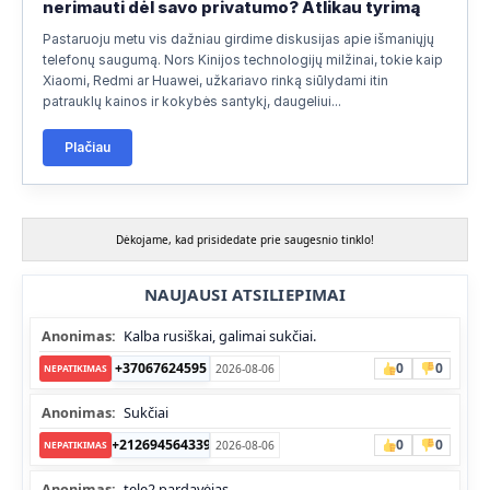
nerimauti dėl savo privatumo? Atlikau tyrimą
Pastaruoju metu vis dažniau girdime diskusijas apie išmaniųjų
telefonų saugumą. Nors Kinijos technologijų milžinai, tokie kaip
Xiaomi, Redmi ar Huawei, užkariavo rinką siūlydami itin
patrauklų kainos ir kokybės santykį, daugeliui...
Plačiau
Dėkojame, kad prisidedate prie saugesnio tinklo!
NAUJAUSI ATSILIEPIMAI
Anonimas:
Kalba rusiškai, galimai sukčiai.
+37067624595
0
0
2026-08-06
NEPATIKIMAS
Anonimas:
Sukčiai
+212694564339
0
0
2026-08-06
NEPATIKIMAS
Anonimas:
tele2 pardavėjas