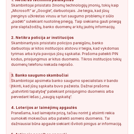
Skambintojai prisistato žinomų technologijų įmonių, tokių kaip
Anonimas:
Gauta SMS žinutė: " Moters neturi?
„Microsoft“ ar „Google“, darbuotojais. Jie teigia, kad jūsų
+37060388940
0
0
2026-08-02
NEPATIKIMAS
įrenginys užkrėstas virusu ar turi saugumo problemų ir siūlo
„padėti“ suteikiant nuotolinę prieigą. Taip siekiama gauti prieigą
Keista:
Sukčių stacionaraus telefono numeris tiesiog Vilniaus
prie slaptažodžių, banko duomenų ar kitų jautrių informacijų.
centre, Kudirkos aikštėje, Vilniaus...
2. Netikra policija ar institucijos
+37052041945
0
0
2026-08-01
NEPATIKIMAS
Skambinantysis prisistato policijos pareigūnu, banko
darbuotoju ar kitos institucijos atstovu ir teigia, kad vykdomas
tyrimas arba kyla pavojus jūsų sąskaitai. Prašoma pateikti PIN
kodus, prisijungimus ar kitus duomenis. Tikros institucijos tokių
duomenų telefonu niekada neprašo.
!
3. Banko saugumo skambučiai
Skambintojai apsimeta banko saugumo specialistais ir bando
įtikinti, kad jūsų sąskaita buvo pažeista. Dažnai prašoma
„patvirtinti tapatybę“ pateikiant prisijungimo duomenis arba
pervedant lėšas į „saugią sąskaitą“.
4. Loterijos ar laimėjimų apgaulės
Pranešama, kad laimėjote prizą, tačiau norint jį atsiimti reikia
sumokėti mokesčius arba pateikti asmens duomenis. Tai
dažniausiai būna apgaulė siekiant išvilioti pinigus ar informaciją.