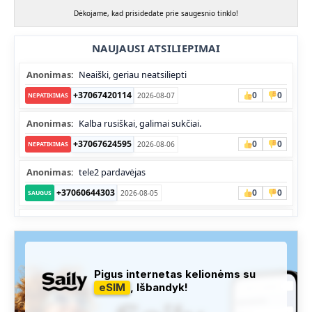
Dėkojame, kad prisidedate prie saugesnio tinklo!
NAUJAUSI ATSILIEPIMAI
Anonimas:
Neaiški, geriau neatsiliepti
+37067420114
0
0
2026-08-07
NEPATIKIMAS
Anonimas:
Kalba rusiškai, galimai sukčiai.
+37067624595
0
0
2026-08-06
NEPATIKIMAS
Anonimas:
tele2 pardavėjas
+37060644303
0
0
2026-08-05
SAUGUS
Anonimas:
Skambina nekalba
+37052041945
0
0
2026-08-05
NEPATIKIMAS
Administracija:
Užfiksuota, kad apie šį numerį buvo rašoma
Pigus internetas kelionėms su
daug teigiamų komentarų...
eSIM
, Išbandyk!
+37060763626
1
1
2026-08-04
SAUGUS