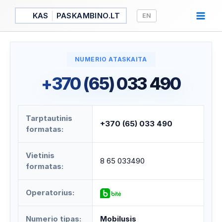
Pereiti
KAS
PASKAMBINO.LT
EN
prie
turinio
NUMERIO ATASKAITA
+370 (65) 033 490
Tarptautinis
+370 (65) 033 490
formatas:
Vietinis
8 65 033490
formatas:
Operatorius:
Numerio tipas:
Mobilusis