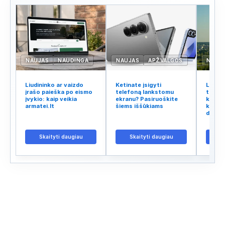
NAUJAS
NAUDINGA
NAUJAS
APŽVALGOS
NAUJ
Liudininko ar vaizdo
Ketinate įsigyti
Lietuv
įrašo paieška po eismo
telefoną lankstomu
tinklo
įvykio: kaip veikia
ekranu? Pasiruoškite
kodėl 
armatei.lt
šiems iššūkiams
kalba 
didžiu
Skaityti daugiau
Skaityti daugiau
S