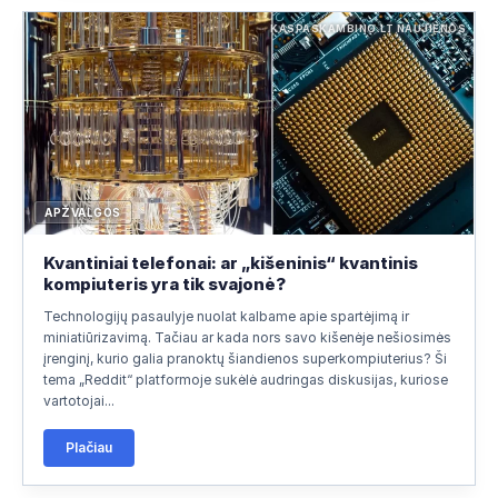
KASPASKAMBINO.LT NAUJIENOS
APŽVALGOS
Kvantiniai telefonai: ar „kišeninis“ kvantinis
kompiuteris yra tik svajonė?
Technologijų pasaulyje nuolat kalbame apie spartėjimą ir
miniatiūrizavimą. Tačiau ar kada nors savo kišenėje nešiosimės
įrenginį, kurio galia pranoktų šiandienos superkompiuterius? Ši
tema „Reddit“ platformoje sukėlė audringas diskusijas, kuriose
vartotojai...
Plačiau