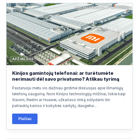
KASPASKAMBINO.LT NAUJIENOS
APŽVALGOS
Kinijos gamintojų telefonai: ar turėtumėte
nerimauti dėl savo privatumo? Atlikau tyrimą
Pastaruoju metu vis dažniau girdime diskusijas apie išmaniųjų
telefonų saugumą. Nors Kinijos technologijų milžinai, tokie kaip
Xiaomi, Redmi ar Huawei, užkariavo rinką siūlydami itin
patrauklų kainos ir kokybės santykį, daugeliui...
Plačiau