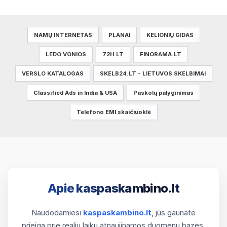
NAMŲ INTERNETAS
PLANAI
KELIONIŲ GIDAS
LEDO VONIOS
72H.LT
FINORAMA.LT
VERSLO KATALOGAS
SKELB24.LT - LIETUVOS SKELBIMAI
Classified Ads in India & USA
Paskolų palyginimas
Telefono EMI skaičiuoklė
Apie kaspaskambino.lt
Naudodamiesi
kaspaskambino.lt
, jūs gaunate
prieigą prie realiu laiku atnaujinamos duomenų bazės.