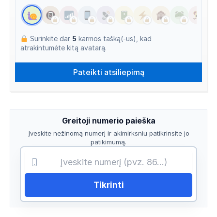
Surinkite dar
5
karmos tašką(-us), kad
atrakintumėte kitą avatarą.
Greitoji numerio paieška
Įveskite nežinomą numerį ir akimirksniu patikrinsite jo
patikimumą.
Tikrinti