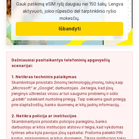
Gauk patikimą eSIM ryšį daugiau nei 150 šalių. Lengva
Anonimas:
Labai gera pagalbininke, konsultavausi ne karta
aktyvuoti, jokio rūpesčio dėl tarptinklinio ryšio
del teises mokslu
mokesčių.
+37060763626
2
0
2026-08-04
SAUGUS
Išbandyti
Anonimas:
Paskambino kažkokia [vardas paslėptas] ir siūlo
susipažint. Skamba kaip dirbtinio...
KASPASKAMBINO.LT RĖMĖJAS
+34876041992
0
0
2026-08-04
TIKRINAMAS
Dažniausiai pasitaikantys telefoninių apgavysčių
Jonas:
Vivus.lt
scenarijai:
+37068592041
0
0
2026-08-04
TIKRINAMAS
1. Netikras techninis palaikymas
Skambintojai prisistato žinomų technologijų įmonių, tokių kaip
Anonimas:
Gauta SMS žinutė: " Moters neturi?
„Microsoft“ ar „Google“, darbuotojais. Jie teigia, kad jūsų
+37060388940
0
0
2026-08-02
NEPATIKIMAS
įrenginys užkrėstas virusu ar turi saugumo problemų ir siūlo
„padėti“ suteikiant nuotolinę prieigą. Taip siekiama gauti prieigą
Keista:
Sukčių stacionaraus telefono numeris tiesiog Vilniaus
prie slaptažodžių, banko duomenų ar kitų jautrių informacijų.
centre, Kudirkos aikštėje, Vilniaus...
2. Netikra policija ar institucijos
+37052041945
0
0
2026-08-01
NEPATIKIMAS
Skambinantysis prisistato policijos pareigūnu, banko
darbuotoju ar kitos institucijos atstovu ir teigia, kad vykdomas
tyrimas arba kyla pavojus jūsų sąskaitai. Prašoma pateikti PIN
kodus, prisijungimus ar kitus duomenis. Tikros institucijos tokių