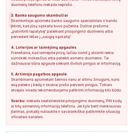
duomenų telefonu niekada neprašo.
!
3. Banko saugumo skambučiai
Skambintojai apsimeta banko saugumo specialistais ir bando
įtikinti, kad jūsų sąskaita buvo pažeista. Dažnai prašoma
„patvirtinti tapatybę“ pateikiant prisijungimo duomenis arba
pervedant lėšas į „saugią sąskaitą“.
4. Loterijos ar laimėjimų apgaulės
Pranešama, kad laimėjote prizą, tačiau norint jį atsiimti reikia
sumokėti mokesčius arba pateikti asmens duomenis. Tai
dažniausiai būna apgaulė siekiant išvilioti pinigus ar informaciją.
5. Artimojo pagalbos apgaulė
Skambinama apsimetant šeimos nariu ar artimu žmogumi, kuris
esą pateko į bėdą ir skubiai prašo pervesti pinigus. Tokiais
atvejais visada rekomenduojama patikrinti informaciją kitu būdu.
Svarbu:
niekada neatskleiskite prisijungimo duomenų, PIN kodų
ar kitų asmeninių informacijų telefonu. Jei kyla bent menkiausias
įtarimas, pokalbį nutraukite ir savarankiškai patikrinkite situaciją
oficialiais kanalais.