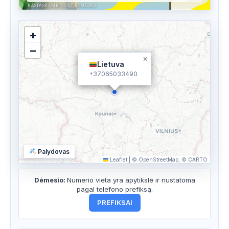
KASPASKAMBINO.LT RĖMĖJAS
+
−
×
Lietuva
+37065033490
Palydovas
Leaflet
|
© OpenStreetMap, © CARTO
Dėmesio:
Numerio vieta yra apytikslė ir nustatoma
pagal telefono prefiksą.
PREFIKSAI