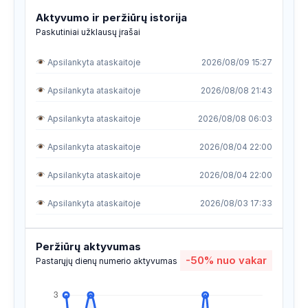
Aktyvumo ir peržiūrų istorija
Paskutiniai užklausų įrašai
Apsilankyta ataskaitoje
2026/08/09 15:27
Apsilankyta ataskaitoje
2026/08/08 21:43
Apsilankyta ataskaitoje
2026/08/08 06:03
Apsilankyta ataskaitoje
2026/08/04 22:00
Apsilankyta ataskaitoje
2026/08/04 22:00
Apsilankyta ataskaitoje
2026/08/03 17:33
Apsilankyta ataskaitoje
2026/08/01 14:53
Peržiūrų aktyvumas
-50%
nuo vakar
Apsilankyta ataskaitoje
2026/07/29 09:00
Pastarųjų dienų numerio aktyvumas
Apsilankyta ataskaitoje
2026/07/28 18:31