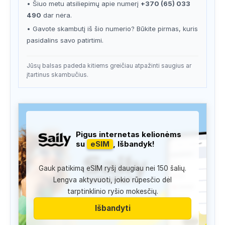
• Šiuo metu atsiliepimų apie numerį
+370 (65) 033
490
dar nėra.
• Gavote skambutį iš šio numerio? Būkite pirmas, kuris
pasidalins savo patirtimi.
Jūsų balsas padeda kitiems greičiau atpažinti saugius ar
įtartinus skambučius.
Pigus internetas kelionėms
su
eSIM
, Išbandyk!
Gauk patikimą eSIM ryšį daugiau nei 150 šalių.
Lengva aktyvuoti, jokio rūpesčio dėl
tarptinklinio ryšio mokesčių.
Išbandyti