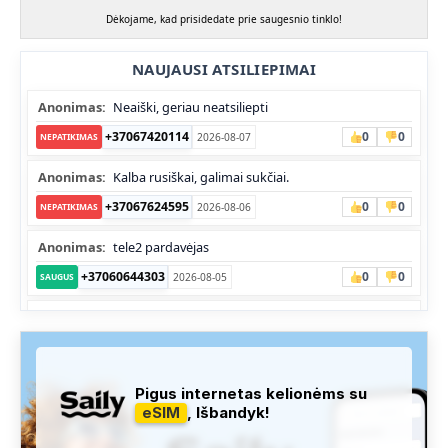
Dėkojame, kad prisidedate prie saugesnio tinklo!
NAUJAUSI ATSILIEPIMAI
Anonimas:
Neaiški, geriau neatsiliepti
+37067420114
0
0
2026-08-07
NEPATIKIMAS
Anonimas:
Kalba rusiškai, galimai sukčiai.
+37067624595
0
0
2026-08-06
NEPATIKIMAS
Anonimas:
tele2 pardavėjas
+37060644303
0
0
2026-08-05
SAUGUS
Anonimas:
Skambina nekalba
+37052041945
0
0
2026-08-05
NEPATIKIMAS
Administracija:
Užfiksuota, kad apie šį numerį buvo rašoma
Pigus internetas kelionėms su
daug teigiamų komentarų...
eSIM
, Išbandyk!
+37060763626
1
1
2026-08-04
SAUGUS