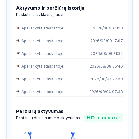
Aktyvumo ir peržiūrų istorija
Paskutiniai užklausų įrašai
Apsilankyta ataskaitoje
2026/08/10 11:13
Apsilankyta ataskaitoje
2026/08/09 17:07
Apsilankyta ataskaitoje
2026/08/08 21:34
Apsilankyta ataskaitoje
2026/08/08 05:46
Apsilankyta ataskaitoje
2026/08/07 23:59
Apsilankyta ataskaitoje
2026/08/06 07:38
Apsilankyta ataskaitoje
2026/08/06 07:38
Peržiūrų aktyvumas
+0%
nuo vakar
Apsilankyta ataskaitoje
2026/08/03 17:13
Pastarųjų dienų numerio aktyvumas
Apsilankyta ataskaitoje
2026/08/02 19:16