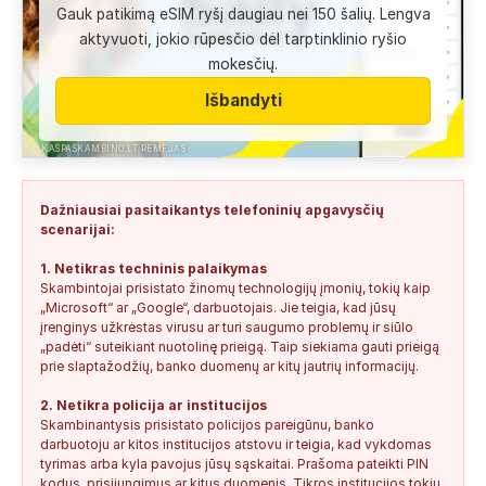
Gauk patikimą eSIM ryšį daugiau nei 150 šalių. Lengva
Anonimas:
Labai gera pagalbininke, konsultavausi ne karta
aktyvuoti, jokio rūpesčio dėl tarptinklinio ryšio
del teises mokslu
mokesčių.
+37060763626
2
0
2026-08-04
SAUGUS
Išbandyti
Anonimas:
Paskambino kažkokia [vardas paslėptas] ir siūlo
susipažint. Skamba kaip dirbtinio...
KASPASKAMBINO.LT RĖMĖJAS
+34876041992
0
0
2026-08-04
TIKRINAMAS
Dažniausiai pasitaikantys telefoninių apgavysčių
Jonas:
Vivus.lt
scenarijai:
+37068592041
0
0
2026-08-04
TIKRINAMAS
1. Netikras techninis palaikymas
Skambintojai prisistato žinomų technologijų įmonių, tokių kaip
Anonimas:
Gauta SMS žinutė: " Moters neturi?
„Microsoft“ ar „Google“, darbuotojais. Jie teigia, kad jūsų
+37060388940
0
0
2026-08-02
NEPATIKIMAS
įrenginys užkrėstas virusu ar turi saugumo problemų ir siūlo
„padėti“ suteikiant nuotolinę prieigą. Taip siekiama gauti prieigą
Keista:
Sukčių stacionaraus telefono numeris tiesiog Vilniaus
prie slaptažodžių, banko duomenų ar kitų jautrių informacijų.
centre, Kudirkos aikštėje, Vilniaus...
2. Netikra policija ar institucijos
+37052041945
0
0
2026-08-01
NEPATIKIMAS
Skambinantysis prisistato policijos pareigūnu, banko
darbuotoju ar kitos institucijos atstovu ir teigia, kad vykdomas
tyrimas arba kyla pavojus jūsų sąskaitai. Prašoma pateikti PIN
kodus, prisijungimus ar kitus duomenis. Tikros institucijos tokių