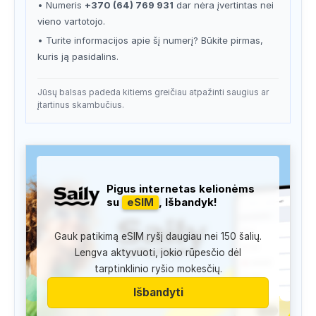
• Numeris
+370 (64) 769 931
dar nėra įvertintas nei
vieno vartotojo.
• Turite informacijos apie šį numerį? Būkite pirmas,
kuris ją pasidalins.
Jūsų balsas padeda kitiems greičiau atpažinti saugius ar
įtartinus skambučius.
Pigus internetas kelionėms
su
eSIM
, Išbandyk!
Gauk patikimą eSIM ryšį daugiau nei 150 šalių.
Lengva aktyvuoti, jokio rūpesčio dėl
tarptinklinio ryšio mokesčių.
Išbandyti