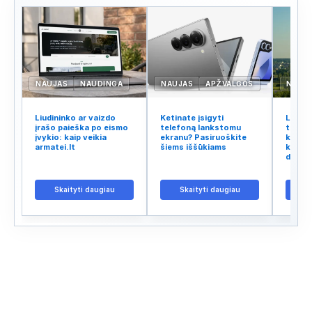
NAUJAS
NAUDINGA
NAUJAS
APŽVALGOS
NAUJ
Liudininko ar vaizdo
Ketinate įsigyti
Lietuv
įrašo paieška po eismo
telefoną lankstomu
tinklo
įvykio: kaip veikia
ekranu? Pasiruoškite
kodėl 
armatei.lt
šiems iššūkiams
kalba 
didžiu
Skaityti daugiau
Skaityti daugiau
S