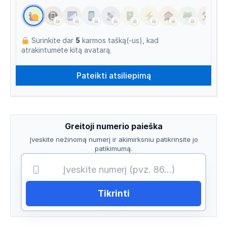
Surinkite dar
5
karmos tašką(-us), kad
atrakintumėte kitą avatarą.
Greitoji numerio paieška
Įveskite nežinomą numerį ir akimirksniu patikrinsite jo
patikimumą.
Tikrinti