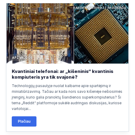
KASPASKAMBINO.LT NAUJIENOS
APŽVALGOS
Kvantiniai telefonai: ar „kišeninis“ kvantinis
kompiuteris yra tik svajonė?
Technologijų pasaulyje nuolat kalbame apie spartėjimą ir
miniatiūrizavimą. Tačiau ar kada nors savo kišenėje nešiosimės
įrenginį, kurio galia pranoktų šiandienos superkompiuterius? Ši
tema „Reddit“ platformoje sukėlė audringas diskusijas, kuriose
vartotojai...
Plačiau