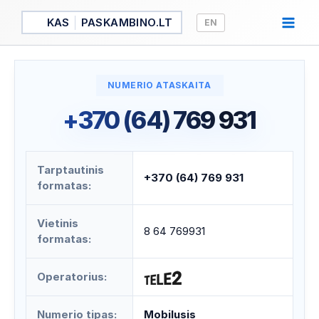
Pereiti
KAS
PASKAMBINO.LT
EN
prie
turinio
NUMERIO ATASKAITA
+370 (64) 769 931
Tarptautinis
+370 (64) 769 931
formatas:
Vietinis
8 64 769931
formatas:
Operatorius:
Numerio tipas:
Mobilusis