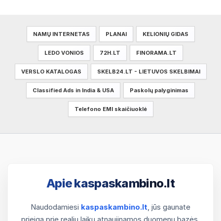
NAMŲ INTERNETAS
PLANAI
KELIONIŲ GIDAS
LEDO VONIOS
72H.LT
FINORAMA.LT
VERSLO KATALOGAS
SKELB24.LT - LIETUVOS SKELBIMAI
Classified Ads in India & USA
Paskolų palyginimas
Telefono EMI skaičiuoklė
Apie kaspaskambino.lt
Naudodamiesi
kaspaskambino.lt
, jūs gaunate
prieigą prie realiu laiku atnaujinamos duomenų bazės.