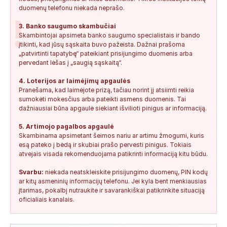
duomenų telefonu niekada neprašo.
!
3. Banko saugumo skambučiai
Skambintojai apsimeta banko saugumo specialistais ir bando
įtikinti, kad jūsų sąskaita buvo pažeista. Dažnai prašoma
„patvirtinti tapatybę“ pateikiant prisijungimo duomenis arba
pervedant lėšas į „saugią sąskaitą“.
4. Loterijos ar laimėjimų apgaulės
Pranešama, kad laimėjote prizą, tačiau norint jį atsiimti reikia
sumokėti mokesčius arba pateikti asmens duomenis. Tai
dažniausiai būna apgaulė siekiant išvilioti pinigus ar informaciją.
5. Artimojo pagalbos apgaulė
Skambinama apsimetant šeimos nariu ar artimu žmogumi, kuris
esą pateko į bėdą ir skubiai prašo pervesti pinigus. Tokiais
atvejais visada rekomenduojama patikrinti informaciją kitu būdu.
Svarbu:
niekada neatskleiskite prisijungimo duomenų, PIN kodų
ar kitų asmeninių informacijų telefonu. Jei kyla bent menkiausias
įtarimas, pokalbį nutraukite ir savarankiškai patikrinkite situaciją
oficialiais kanalais.