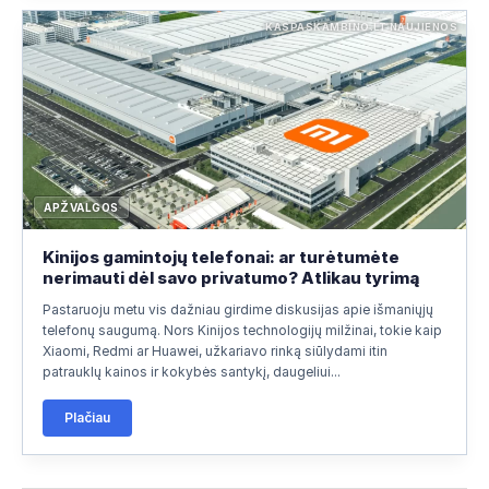
KASPASKAMBINO.LT NAUJIENOS
APŽVALGOS
Kinijos gamintojų telefonai: ar turėtumėte
nerimauti dėl savo privatumo? Atlikau tyrimą
Pastaruoju metu vis dažniau girdime diskusijas apie išmaniųjų
telefonų saugumą. Nors Kinijos technologijų milžinai, tokie kaip
Xiaomi, Redmi ar Huawei, užkariavo rinką siūlydami itin
patrauklų kainos ir kokybės santykį, daugeliui...
Plačiau