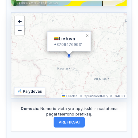
KASPASKAMBINO.LT RĖMĖJAS
+
−
×
Lietuva
+37064769931
Palydovas
Leaflet
|
© OpenStreetMap, © CARTO
Dėmesio:
Numerio vieta yra apytikslė ir nustatoma
pagal telefono prefiksą.
PREFIKSAI