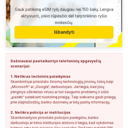
+37060763626
1
1
2026-08-04
SAUGUS
Gauk patikimą eSIM ryšį daugiau nei 150 šalių. Lengva
Anonimas:
Labai gera pagalbininke, konsultavausi ne karta
aktyvuoti, jokio rūpesčio dėl tarptinklinio ryšio
del teises mokslu
mokesčių.
+37060763626
2
0
2026-08-04
SAUGUS
Išbandyti
Anonimas:
Paskambino kažkokia [vardas paslėptas] ir siūlo
susipažint. Skamba kaip dirbtinio...
KASPASKAMBINO.LT RĖMĖJAS
+34876041992
0
0
2026-08-04
TIKRINAMAS
Dažniausiai pasitaikantys telefoninių apgavysčių
Jonas:
Vivus.lt
scenarijai:
+37068592041
0
0
2026-08-04
TIKRINAMAS
1. Netikras techninis palaikymas
Skambintojai prisistato žinomų technologijų įmonių, tokių kaip
Anonimas:
Gauta SMS žinutė: " Moters neturi?
„Microsoft“ ar „Google“, darbuotojais. Jie teigia, kad jūsų
+37060388940
0
0
2026-08-02
NEPATIKIMAS
įrenginys užkrėstas virusu ar turi saugumo problemų ir siūlo
„padėti“ suteikiant nuotolinę prieigą. Taip siekiama gauti prieigą
Keista:
Sukčių stacionaraus telefono numeris tiesiog Vilniaus
prie slaptažodžių, banko duomenų ar kitų jautrių informacijų.
centre, Kudirkos aikštėje, Vilniaus...
2. Netikra policija ar institucijos
+37052041945
0
0
2026-08-01
NEPATIKIMAS
Skambinantysis prisistato policijos pareigūnu, banko
darbuotoju ar kitos institucijos atstovu ir teigia, kad vykdomas
tyrimas arba kyla pavojus jūsų sąskaitai. Prašoma pateikti PIN