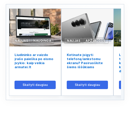
NAUJAS
NAUDINGA
NAUJAS
APŽVALGOS
NAUJ
Liudininko ar vaizdo
Ketinate įsigyti
Lietuv
įrašo paieška po eismo
telefoną lankstomu
tinklo
įvykio: kaip veikia
ekranu? Pasiruoškite
kodėl 
armatei.lt
šiems iššūkiams
kalba 
didžiu
Skaityti daugiau
Skaityti daugiau
S