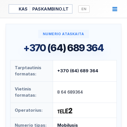
Pereiti
KAS
PASKAMBINO.LT
EN
prie
turinio
NUMERIO ATASKAITA
+370 (64) 689 364
Tarptautinis
+370 (64) 689 364
formatas:
Vietinis
8 64 689364
formatas:
Operatorius:
Numerio tipas:
Mobilusis