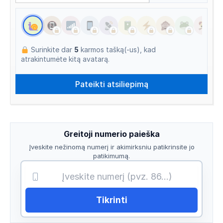
Surinkite dar
5
karmos tašką(-us), kad
atrakintumėte kitą avatarą.
Greitoji numerio paieška
Įveskite nežinomą numerį ir akimirksniu patikrinsite jo
patikimumą.
Tikrinti