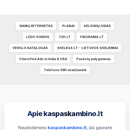
NAMŲ INTERNETAS
PLANAI
KELIONIŲ GIDAS
LEDO VONIOS
72H.LT
FINORAMA.LT
VERSLO KATALOGAS
SKELB24.LT - LIETUVOS SKELBIMAI
Classified Ads in India & USA
Paskolų palyginimas
Telefono EMI skaičiuoklė
Apie kaspaskambino.lt
Naudodamiesi
kaspaskambino.lt
, jūs gaunate