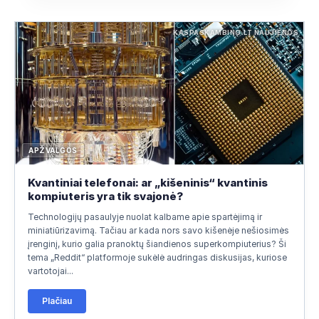
KASPASKAMBINO.LT NAUJIENOS
APŽVALGOS
Kvantiniai telefonai: ar „kišeninis“ kvantinis
kompiuteris yra tik svajonė?
Technologijų pasaulyje nuolat kalbame apie spartėjimą ir
miniatiūrizavimą. Tačiau ar kada nors savo kišenėje nešiosimės
įrenginį, kurio galia pranoktų šiandienos superkompiuterius? Ši
tema „Reddit“ platformoje sukėlė audringas diskusijas, kuriose
vartotojai...
Plačiau