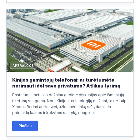
KASPASKAMBINO.LT NAUJIENOS
APŽVALGOS
Kinijos gamintojų telefonai: ar turėtumėte
nerimauti dėl savo privatumo? Atlikau tyrimą
Pastaruoju metu vis dažniau girdime diskusijas apie išmaniųjų
telefonų saugumą. Nors Kinijos technologijų milžinai, tokie kaip
Xiaomi, Redmi ar Huawei, užkariavo rinką siūlydami itin
patrauklų kainos ir kokybės santykį, daugeliui...
Plačiau