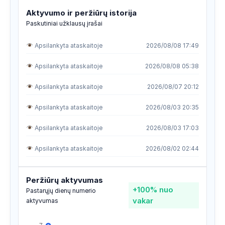
Aktyvumo ir peržiūrų istorija
Paskutiniai užklausų įrašai
Apsilankyta ataskaitoje
2026/08/08 17:49
Apsilankyta ataskaitoje
2026/08/08 05:38
Apsilankyta ataskaitoje
2026/08/07 20:12
Apsilankyta ataskaitoje
2026/08/03 20:35
Apsilankyta ataskaitoje
2026/08/03 17:03
Apsilankyta ataskaitoje
2026/08/02 02:44
Apsilankyta ataskaitoje
2026/07/29 09:54
Peržiūrų aktyvumas
+100%
nuo
Apsilankyta ataskaitoje
2026/07/29 09:02
Pastarųjų dienų numerio
vakar
aktyvumas
Apsilankyta ataskaitoje
2026/07/29 09:02