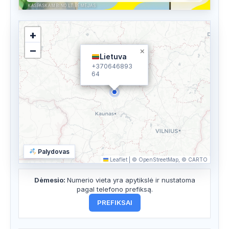
KASPASKAMBINO.LT RĖMĖJAS
+
−
×
Lietuva
+370646893
64
Palydovas
Leaflet
|
© OpenStreetMap, © CARTO
Dėmesio:
Numerio vieta yra apytikslė ir nustatoma
pagal telefono prefiksą.
PREFIKSAI