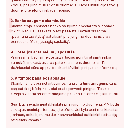
kodus, prisijungimus ar kitus duomenis. Tikros institucijos tokių
duomenų telefonu niekada neprašo.
!
3. Banko saugumo skambučiai
Skambintojai apsimeta banko saugumo specialistais ir bando
įtikinti, kad jūsų sąskaita buvo pažeista. Dažnai prašoma
„patvirtinti tapatybę“ pateikiant prisijungimo duomenis arba
pervedant lėšas į „saugią sąskaitą“.
4. Loterijos ar laimėjimų apgaulės
Pranešama, kad laimėjote prizą, tačiau norint jį atsiimti reikia
sumokėti mokesčius arba pateikti asmens duomenis. Tai
dažniausiai būna apgaulė siekiant išvilioti pinigus ar informaciją.
5. Artimojo pagalbos apgaulė
Skambinama apsimetant šeimos nariu ar artimu žmogumi, kuris
esą pateko į bėdą ir skubiai prašo pervesti pinigus. Tokiais
atvejais visada rekomenduojama patikrinti informaciją kitu būdu.
Svarbu:
niekada neatskleiskite prisijungimo duomenų, PIN kodų
ar kitų asmeninių informacijų telefonu. Jei kyla bent menkiausias
įtarimas, pokalbį nutraukite ir savarankiškai patikrinkite situaciją
oficialiais kanalais.