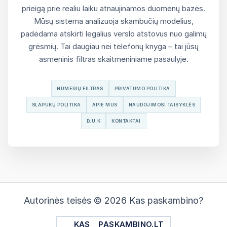
prieigą prie realiu laiku atnaujinamos duomenų bazės.
Mūsų sistema analizuoja skambučių modelius,
padėdama atskirti legalius verslo atstovus nuo galimų
grėsmių. Tai daugiau nei telefonų knyga – tai jūsų
asmeninis filtras skaitmeniniame pasaulyje.
NUMERIŲ FILTRAS
PRIVATUMO POLITIKA
SLAPUKŲ POLITIKA
APIE MUS
NAUDOJIMOSI TAISYKLĖS
D.U.K
KONTAKTAI
Autorinės teisės © 2026 Kas paskambino?
KAS
PASKAMBINO.LT