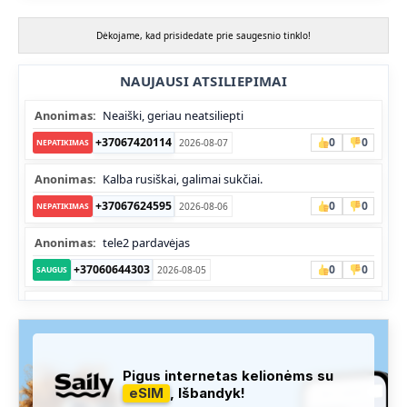
Dėkojame, kad prisidedate prie saugesnio tinklo!
NAUJAUSI ATSILIEPIMAI
Anonimas:
Neaiški, geriau neatsiliepti
+37067420114
0
0
2026-08-07
NEPATIKIMAS
Anonimas:
Kalba rusiškai, galimai sukčiai.
+37067624595
0
0
2026-08-06
NEPATIKIMAS
Anonimas:
tele2 pardavėjas
+37060644303
0
0
2026-08-05
SAUGUS
Anonimas:
Skambina nekalba
+37052041945
0
0
2026-08-05
NEPATIKIMAS
Administracija:
Užfiksuota, kad apie šį numerį buvo rašoma
Pigus internetas kelionėms su
daug teigiamų komentarų...
eSIM
, Išbandyk!