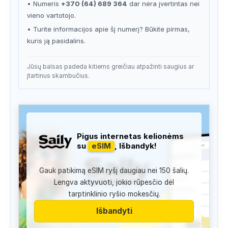
• Numeris
+370 (64) 689 364
dar nėra įvertintas nei
vieno vartotojo.
• Turite informacijos apie šį numerį? Būkite pirmas,
kuris ją pasidalins.
Jūsų balsas padeda kitiems greičiau atpažinti saugius ar
įtartinus skambučius.
Pigus internetas kelionėms
su
eSIM
, Išbandyk!
Gauk patikimą eSIM ryšį daugiau nei 150 šalių.
Lengva aktyvuoti, jokio rūpesčio dėl
tarptinklinio ryšio mokesčių.
Išbandyti