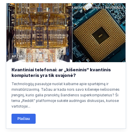
KASPASKAMBINO.LT NAUJIENOS
APŽVALGOS
Kvantiniai telefonai: ar „kišeninis“ kvantinis
kompiuteris yra tik svajonė?
Technologijų pasaulyje nuolat kalbame apie spartėjimą ir
miniatiūrizavimą. Tačiau ar kada nors savo kišenėje nešiosimės
įrenginį, kurio galia pranoktų šiandienos superkompiuterius? Ši
tema „Reddit“ platformoje sukėlė audringas diskusijas, kuriose
vartotojai...
Plačiau