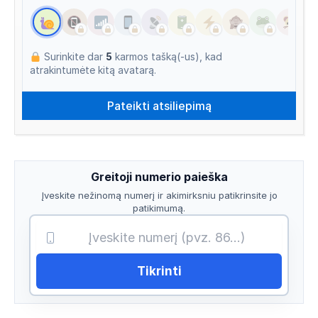
Surinkite dar
5
karmos tašką(-us), kad
atrakintumėte kitą avatarą.
Greitoji numerio paieška
Įveskite nežinomą numerį ir akimirksniu patikrinsite jo
patikimumą.
Tikrinti