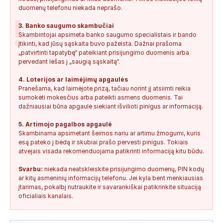
duomenų telefonu niekada neprašo.
!
3. Banko saugumo skambučiai
Skambintojai apsimeta banko saugumo specialistais ir bando
įtikinti, kad jūsų sąskaita buvo pažeista. Dažnai prašoma
„patvirtinti tapatybę“ pateikiant prisijungimo duomenis arba
pervedant lėšas į „saugią sąskaitą“.
4. Loterijos ar laimėjimų apgaulės
Pranešama, kad laimėjote prizą, tačiau norint jį atsiimti reikia
sumokėti mokesčius arba pateikti asmens duomenis. Tai
dažniausiai būna apgaulė siekiant išvilioti pinigus ar informaciją.
5. Artimojo pagalbos apgaulė
Skambinama apsimetant šeimos nariu ar artimu žmogumi, kuris
esą pateko į bėdą ir skubiai prašo pervesti pinigus. Tokiais
atvejais visada rekomenduojama patikrinti informaciją kitu būdu.
Svarbu:
niekada neatskleiskite prisijungimo duomenų, PIN kodų
ar kitų asmeninių informacijų telefonu. Jei kyla bent menkiausias
įtarimas, pokalbį nutraukite ir savarankiškai patikrinkite situaciją
oficialiais kanalais.