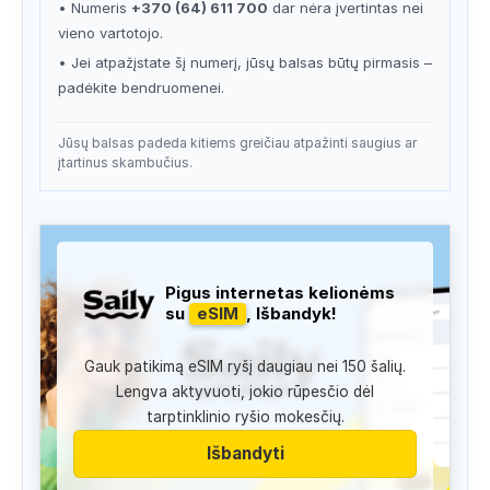
• Numeris
+370 (64) 611 700
dar nėra įvertintas nei
vieno vartotojo.
• Jei atpažįstate šį numerį, jūsų balsas būtų pirmasis –
padėkite bendruomenei.
Jūsų balsas padeda kitiems greičiau atpažinti saugius ar
įtartinus skambučius.
Pigus internetas kelionėms
su
eSIM
, Išbandyk!
Gauk patikimą eSIM ryšį daugiau nei 150 šalių.
Lengva aktyvuoti, jokio rūpesčio dėl
tarptinklinio ryšio mokesčių.
Išbandyti