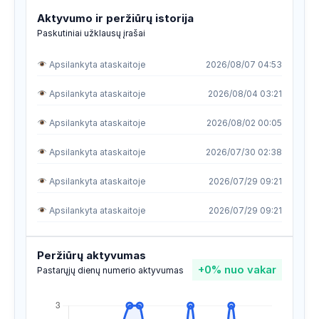
Aktyvumo ir peržiūrų istorija
Paskutiniai užklausų įrašai
Apsilankyta ataskaitoje
2026/08/07 04:53
Apsilankyta ataskaitoje
2026/08/04 03:21
Apsilankyta ataskaitoje
2026/08/02 00:05
Apsilankyta ataskaitoje
2026/07/30 02:38
Apsilankyta ataskaitoje
2026/07/29 09:21
Apsilankyta ataskaitoje
2026/07/29 09:21
Apsilankyta ataskaitoje
2026/07/29 08:30
Peržiūrų aktyvumas
+0%
nuo vakar
Apsilankyta ataskaitoje
2026/07/28 11:59
Pastarųjų dienų numerio aktyvumas
Apsilankyta ataskaitoje
2026/07/27 08:30