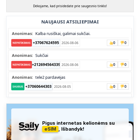
Dėkojame, kad prisidedate prie saugesnio tinklo!
NAUJAUSI ATSILIEPIMAI
Anonimas:
Kalba rusiškai, galimai sukčiai.
+37067624595
0
0
2026-08-06
NEPATIKIMAS
Anonimas:
Sukčiai
+212694564339
0
0
2026-08-06
NEPATIKIMAS
Anonimas:
tele2 pardavėjas
+37060644303
0
0
2026-08-05
SAUGUS
Anonimas:
Skambina nekalba
+37052041945
0
0
2026-08-05
NEPATIKIMAS
Administracija:
Užfiksuota, kad apie šį numerį buvo rašoma
Pigus internetas kelionėms su
daug teigiamų komentarų...
eSIM
, Išbandyk!
+37060763626
0
1
2026-08-04
SAUGUS