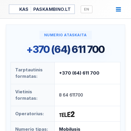
Pereiti
KAS
PASKAMBINO.LT
EN
prie
turinio
NUMERIO ATASKAITA
+370 (64) 611 700
Tarptautinis
+370 (64) 611 700
formatas:
Vietinis
8 64 611700
formatas:
Operatorius:
Numerio tipas:
Mobilusis