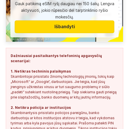
Gauk patikimą eSIM ryšį daugiau nei 150 šalių. Lengva
Anonimas:
Labai gera pagalbininke, konsultavausi ne karta
aktyvuoti, jokio rūpesčio dėl tarptinklinio ryšio
del teises mokslu
mokesčių.
+37060763626
2
0
2026-08-04
SAUGUS
Išbandyti
Anonimas:
Paskambino kažkokia [vardas paslėptas] ir siūlo
susipažint. Skamba kaip dirbtinio...
KASPASKAMBINO.LT RĖMĖJAS
+34876041992
0
0
2026-08-04
TIKRINAMAS
Dažniausiai pasitaikantys telefoninių apgavysčių
Jonas:
Vivus.lt
scenarijai:
+37068592041
0
0
2026-08-04
TIKRINAMAS
1. Netikras techninis palaikymas
Skambintojai prisistato žinomų technologijų įmonių, tokių kaip
Anonimas:
Gauta SMS žinutė: " Moters neturi?
„Microsoft“ ar „Google“, darbuotojais. Jie teigia, kad jūsų
+37060388940
0
0
2026-08-02
NEPATIKIMAS
įrenginys užkrėstas virusu ar turi saugumo problemų ir siūlo
„padėti“ suteikiant nuotolinę prieigą. Taip siekiama gauti prieigą
Keista:
Sukčių stacionaraus telefono numeris tiesiog Vilniaus
prie slaptažodžių, banko duomenų ar kitų jautrių informacijų.
centre, Kudirkos aikštėje, Vilniaus...
2. Netikra policija ar institucijos
+37052041945
0
0
2026-08-01
NEPATIKIMAS
Skambinantysis prisistato policijos pareigūnu, banko
darbuotoju ar kitos institucijos atstovu ir teigia, kad vykdomas
tyrimas arba kyla pavojus jūsų sąskaitai. Prašoma pateikti PIN
kodus, prisijungimus ar kitus duomenis. Tikros institucijos tokių