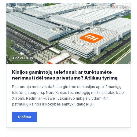
KASPASKAMBINO.LT NAUJIENOS
APŽVALGOS
Kinijos gamintojų telefonai: ar turėtumėte
nerimauti dėl savo privatumo? Atlikau tyrimą
Pastaruoju metu vis dažniau girdime diskusijas apie išmaniųjų
telefonų saugumą. Nors Kinijos technologijų milžinai, tokie kaip
Xiaomi, Redmi ar Huawei, užkariavo rinką siūlydami itin
patrauklų kainos ir kokybės santykį, daugeliui...
Plačiau