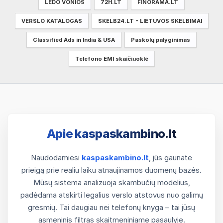
LEDO VONIOS
72H.LT
FINORAMA.LT
VERSLO KATALOGAS
SKELB24.LT - LIETUVOS SKELBIMAI
Classified Ads in India & USA
Paskolų palyginimas
Telefono EMI skaičiuoklė
Apie kaspaskambino.lt
Naudodamiesi
kaspaskambino.lt
, jūs gaunate
prieigą prie realiu laiku atnaujinamos duomenų bazės.
Mūsų sistema analizuoja skambučių modelius,
padėdama atskirti legalius verslo atstovus nuo galimų
grėsmių. Tai daugiau nei telefonų knyga – tai jūsų
asmeninis filtras skaitmeniniame pasaulyje.