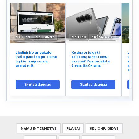
NAUJAS
NAUDINGA
NAUJAS
APŽVALGOS
NAUJ
Liudininko ar vaizdo
Ketinate įsigyti
Lietuv
įrašo paieška po eismo
telefoną lankstomu
tinklo
įvykio: kaip veikia
ekranu? Pasiruoškite
kodėl 
armatei.lt
šiems iššūkiams
kalba 
didžiu
Skaityti daugiau
Skaityti daugiau
S
NAMŲ INTERNETAS
PLANAI
KELIONIŲ GIDAS