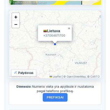
KASPASKAMBINO.LT RĖMĖJAS
+
−
×
Lietuva
+37064611700
Palydovas
Leaflet
|
© OpenStreetMap, © CARTO
Dėmesio:
Numerio vieta yra apytikslė ir nustatoma
pagal telefono prefiksą.
PREFIKSAI