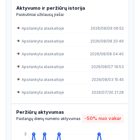
Aktyvumo ir peržiūrų istorija
Paskutiniai užklausų įrašai
Apsilankyta ataskaitoje
2026/08/09 06:52
Apsilankyta ataskaitoje
2026/08/08 20:49
Apsilankyta ataskaitoje
2026/08/08 04:40
Apsilankyta ataskaitoje
2026/08/07 19:53
Apsilankyta ataskaitoje
2026/08/03 15:45
Apsilankyta ataskaitoje
2026/07/30 21:28
Apsilankyta ataskaitoje
2026/07/29 19:04
Peržiūrų aktyvumas
-50%
nuo vakar
Apsilankyta ataskaitoje
2026/07/29 08:37
Pastarųjų dienų numerio aktyvumas
Apsilankyta ataskaitoje
2026/07/28 03:04