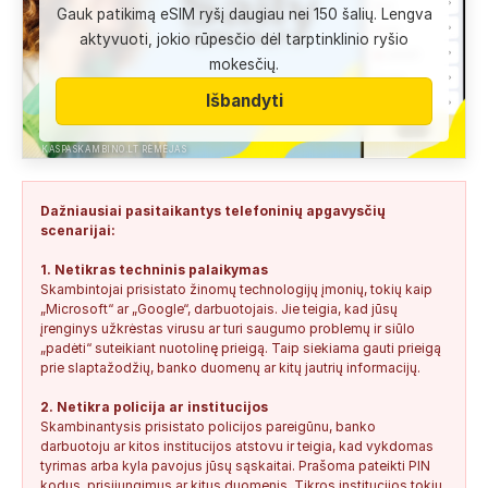
Gauk patikimą eSIM ryšį daugiau nei 150 šalių. Lengva
Anonimas:
Labai gera pagalbininke, konsultavausi ne karta
aktyvuoti, jokio rūpesčio dėl tarptinklinio ryšio
del teises mokslu
mokesčių.
+37060763626
2
0
2026-08-04
SAUGUS
Išbandyti
Anonimas:
Paskambino kažkokia [vardas paslėptas] ir siūlo
susipažint. Skamba kaip dirbtinio...
KASPASKAMBINO.LT RĖMĖJAS
+34876041992
0
0
2026-08-04
TIKRINAMAS
Dažniausiai pasitaikantys telefoninių apgavysčių
Jonas:
Vivus.lt
scenarijai:
+37068592041
0
0
2026-08-04
TIKRINAMAS
1. Netikras techninis palaikymas
Skambintojai prisistato žinomų technologijų įmonių, tokių kaip
Anonimas:
Gauta SMS žinutė: " Moters neturi?
„Microsoft“ ar „Google“, darbuotojais. Jie teigia, kad jūsų
+37060388940
0
0
2026-08-02
NEPATIKIMAS
įrenginys užkrėstas virusu ar turi saugumo problemų ir siūlo
„padėti“ suteikiant nuotolinę prieigą. Taip siekiama gauti prieigą
Keista:
Sukčių stacionaraus telefono numeris tiesiog Vilniaus
prie slaptažodžių, banko duomenų ar kitų jautrių informacijų.
centre, Kudirkos aikštėje, Vilniaus...
2. Netikra policija ar institucijos
+37052041945
0
0
2026-08-01
NEPATIKIMAS
Skambinantysis prisistato policijos pareigūnu, banko
darbuotoju ar kitos institucijos atstovu ir teigia, kad vykdomas
tyrimas arba kyla pavojus jūsų sąskaitai. Prašoma pateikti PIN
kodus, prisijungimus ar kitus duomenis. Tikros institucijos tokių