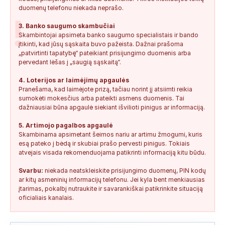
duomenų telefonu niekada neprašo.
!
3. Banko saugumo skambučiai
Skambintojai apsimeta banko saugumo specialistais ir bando
įtikinti, kad jūsų sąskaita buvo pažeista. Dažnai prašoma
„patvirtinti tapatybę“ pateikiant prisijungimo duomenis arba
pervedant lėšas į „saugią sąskaitą“.
4. Loterijos ar laimėjimų apgaulės
Pranešama, kad laimėjote prizą, tačiau norint jį atsiimti reikia
sumokėti mokesčius arba pateikti asmens duomenis. Tai
dažniausiai būna apgaulė siekiant išvilioti pinigus ar informaciją.
5. Artimojo pagalbos apgaulė
Skambinama apsimetant šeimos nariu ar artimu žmogumi, kuris
esą pateko į bėdą ir skubiai prašo pervesti pinigus. Tokiais
atvejais visada rekomenduojama patikrinti informaciją kitu būdu.
Svarbu:
niekada neatskleiskite prisijungimo duomenų, PIN kodų
ar kitų asmeninių informacijų telefonu. Jei kyla bent menkiausias
įtarimas, pokalbį nutraukite ir savarankiškai patikrinkite situaciją
oficialiais kanalais.