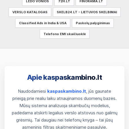
LEDO VONIOS
72H.LT
FINORAMA.LT
VERSLO KATALOGAS
SKELB24.LT - LIETUVOS SKELBIMAI
Classified Ads in India & USA
Paskolų palyginimas
Telefono EMI skaičiuoklė
Apie kaspaskambino.lt
Naudodamiesi
kaspaskambino.lt
, jūs gaunate
prieigą prie realiu laiku atnaujinamos duomenų bazės.
Mūsų sistema analizuoja skambučių modelius,
padėdama atskirti legalius verslo atstovus nuo galimų
grėsmių. Tai daugiau nei telefonų knyga – tai jūsų
asmeninis filtras skaitmeniniame pasaulyje.