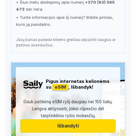
• Šiuo metu atsiliepimų apie numerį
+370 (63) 565
473
dar nėra.
• Turite informacijos apie šį numerį? Būkite pirmas,
kuris ją pasidalins.
Jūsų balsas padeda kitiems greičiau atpažinti saugius ar
įtartinus skambučius.
Pigus internetas kelionėms
su
eSIM
, Išbandyk!
Gauk patikimą eSIM ryšį daugiau nei 150 šalių.
Lengva aktyvuoti, jokio rūpesčio dėl
tarptinklinio ryšio mokesčių.
Išbandyti