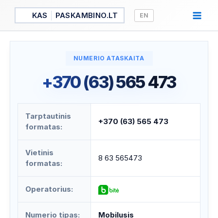
Pereiti
KAS
PASKAMBINO.LT
EN
prie
turinio
NUMERIO ATASKAITA
+370 (63) 565 473
Tarptautinis
+370 (63) 565 473
formatas:
Vietinis
8 63 565473
formatas:
Operatorius:
Numerio tipas:
Mobilusis