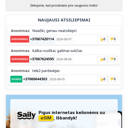
Dėkojame, kad prisidedate prie saugesnio tinklo!
NAUJAUSI ATSILIEPIMAI
Anonimas:
Neaiški, geriau neatsiliepti
+37067420114
0
0
2026-08-07
NEPATIKIMAS
Anonimas:
Kalba rusiškai, galimai sukčiai.
+37067624595
0
0
2026-08-06
NEPATIKIMAS
Anonimas:
tele2 pardavėjas
+37060644303
0
0
2026-08-05
SAUGUS
Anonimas:
Skambina nekalba
+37052041945
0
0
2026-08-05
NEPATIKIMAS
Administracija:
Užfiksuota, kad apie šį numerį buvo rašoma
Pigus internetas kelionėms su
daug teigiamų komentarų...
eSIM
, Išbandyk!
+37060763626
1
1
2026-08-04
SAUGUS