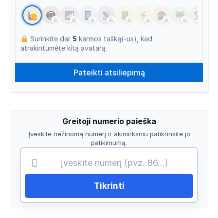
Surinkite dar
5
karmos tašką(-us), kad
atrakintumėte kitą avatarą.
Greitoji numerio paieška
Įveskite nežinomą numerį ir akimirksniu patikrinsite jo
patikimumą.
Tikrinti