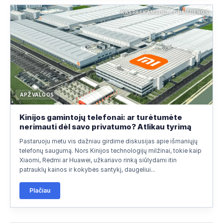
KASPASKAMBINO.LT NAUJIENOS
APŽVALGOS
Kinijos gamintojų telefonai: ar turėtumėte
nerimauti dėl savo privatumo? Atlikau tyrimą
Pastaruoju metu vis dažniau girdime diskusijas apie išmaniųjų
telefonų saugumą. Nors Kinijos technologijų milžinai, tokie kaip
Xiaomi, Redmi ar Huawei, užkariavo rinką siūlydami itin
patrauklų kainos ir kokybės santykį, daugeliui...
Plačiau