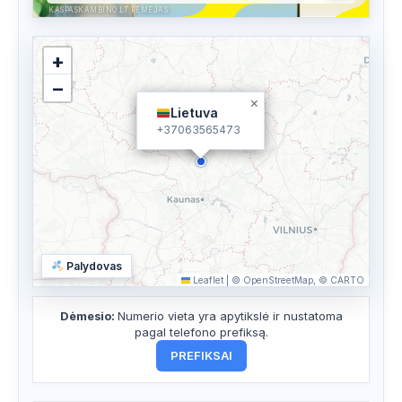
KASPASKAMBINO.LT RĖMĖJAS
+
−
×
Lietuva
+37063565473
Palydovas
Leaflet
|
© OpenStreetMap, © CARTO
Dėmesio:
Numerio vieta yra apytikslė ir nustatoma
pagal telefono prefiksą.
PREFIKSAI