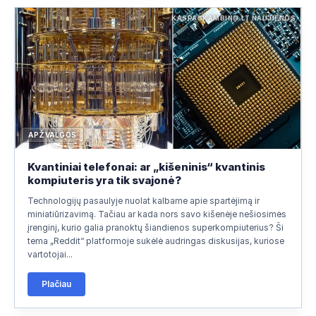
KASPASKAMBINO.LT NAUJIENOS
APŽVALGOS
Kvantiniai telefonai: ar „kišeninis“ kvantinis
kompiuteris yra tik svajonė?
Technologijų pasaulyje nuolat kalbame apie spartėjimą ir
miniatiūrizavimą. Tačiau ar kada nors savo kišenėje nešiosimės
įrenginį, kurio galia pranoktų šiandienos superkompiuterius? Ši
tema „Reddit“ platformoje sukėlė audringas diskusijas, kuriose
vartotojai...
Plačiau