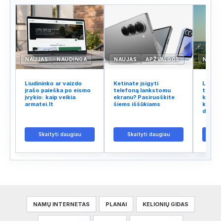
NAUJAS
NAUDINGA
NAUJAS
APŽVALGOS
NAUJ
Liudininko ar vaizdo
Ketinate įsigyti
Lietuv
įrašo paieška po eismo
telefoną lankstomu
tinklo
įvykio: kaip veikia
ekranu? Pasiruoškite
kodėl 
armatei.lt
šiems iššūkiams
kalba 
didžiu
Skaityti daugiau
Skaityti daugiau
S
NAMŲ INTERNETAS
PLANAI
KELIONIŲ GIDAS