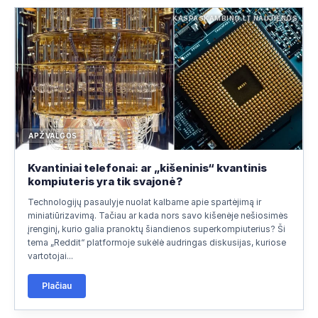
KASPASKAMBINO.LT NAUJIENOS
APŽVALGOS
Kvantiniai telefonai: ar „kišeninis“ kvantinis
kompiuteris yra tik svajonė?
Technologijų pasaulyje nuolat kalbame apie spartėjimą ir
miniatiūrizavimą. Tačiau ar kada nors savo kišenėje nešiosimės
įrenginį, kurio galia pranoktų šiandienos superkompiuterius? Ši
tema „Reddit“ platformoje sukėlė audringas diskusijas, kuriose
vartotojai...
Plačiau