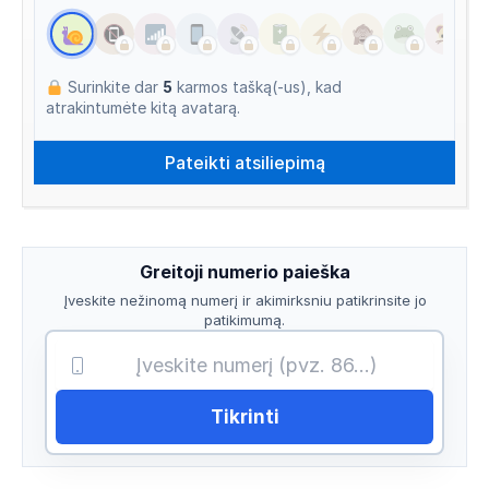
Surinkite dar
5
karmos tašką(-us), kad
atrakintumėte kitą avatarą.
Greitoji numerio paieška
Įveskite nežinomą numerį ir akimirksniu patikrinsite jo
patikimumą.
Tikrinti