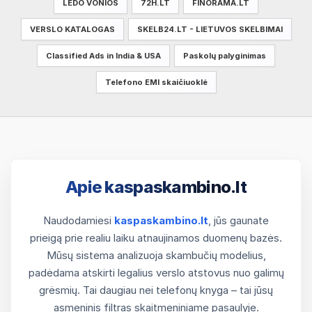
LEDO VONIOS
72H.LT
FINORAMA.LT
VERSLO KATALOGAS
SKELB24.LT - LIETUVOS SKELBIMAI
Classified Ads in India & USA
Paskolų palyginimas
Telefono EMI skaičiuoklė
Apie kaspaskambino.lt
Naudodamiesi
kaspaskambino.lt
, jūs gaunate
prieigą prie realiu laiku atnaujinamos duomenų bazės.
Mūsų sistema analizuoja skambučių modelius,
padėdama atskirti legalius verslo atstovus nuo galimų
grėsmių. Tai daugiau nei telefonų knyga – tai jūsų
asmeninis filtras skaitmeniniame pasaulyje.