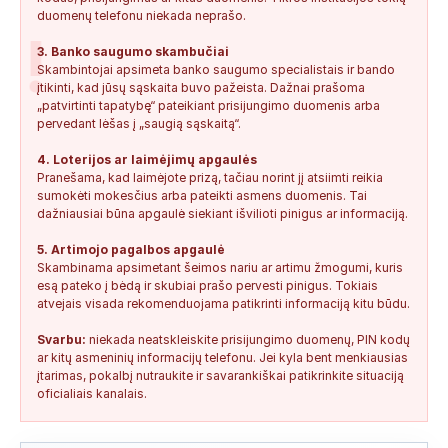
duomenų telefonu niekada neprašo.
!
3. Banko saugumo skambučiai
Skambintojai apsimeta banko saugumo specialistais ir bando
įtikinti, kad jūsų sąskaita buvo pažeista. Dažnai prašoma
„patvirtinti tapatybę“ pateikiant prisijungimo duomenis arba
pervedant lėšas į „saugią sąskaitą“.
4. Loterijos ar laimėjimų apgaulės
Pranešama, kad laimėjote prizą, tačiau norint jį atsiimti reikia
sumokėti mokesčius arba pateikti asmens duomenis. Tai
dažniausiai būna apgaulė siekiant išvilioti pinigus ar informaciją.
5. Artimojo pagalbos apgaulė
Skambinama apsimetant šeimos nariu ar artimu žmogumi, kuris
esą pateko į bėdą ir skubiai prašo pervesti pinigus. Tokiais
atvejais visada rekomenduojama patikrinti informaciją kitu būdu.
Svarbu:
niekada neatskleiskite prisijungimo duomenų, PIN kodų
ar kitų asmeninių informacijų telefonu. Jei kyla bent menkiausias
įtarimas, pokalbį nutraukite ir savarankiškai patikrinkite situaciją
oficialiais kanalais.