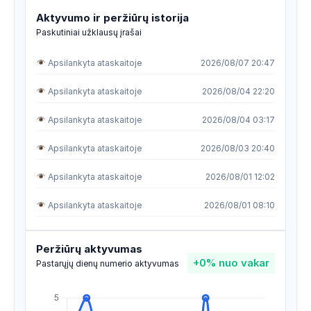
Aktyvumo ir peržiūrų istorija
Paskutiniai užklausų įrašai
Apsilankyta ataskaitoje
2026/08/07 20:47
Apsilankyta ataskaitoje
2026/08/04 22:20
Apsilankyta ataskaitoje
2026/08/04 03:17
Apsilankyta ataskaitoje
2026/08/03 20:40
Apsilankyta ataskaitoje
2026/08/01 12:02
Apsilankyta ataskaitoje
2026/08/01 08:10
Apsilankyta ataskaitoje
2026/07/29 07:32
Peržiūrų aktyvumas
+0%
nuo vakar
Apsilankyta ataskaitoje
2026/07/28 23:58
Pastarųjų dienų numerio aktyvumas
Apsilankyta ataskaitoje
2026/07/27 18:22