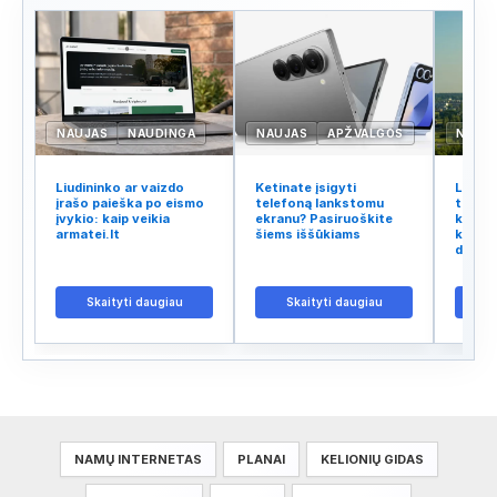
NAUJAS
NAUDINGA
NAUJAS
APŽVALGOS
NAUJ
Liudininko ar vaizdo
Ketinate įsigyti
Lietuv
įrašo paieška po eismo
telefoną lankstomu
tinklo
įvykio: kaip veikia
ekranu? Pasiruoškite
kodėl 
armatei.lt
šiems iššūkiams
kalba 
didžiu
Skaityti daugiau
Skaityti daugiau
S
NAMŲ INTERNETAS
PLANAI
KELIONIŲ GIDAS