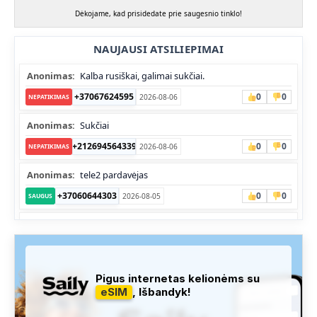
Dėkojame, kad prisidedate prie saugesnio tinklo!
NAUJAUSI ATSILIEPIMAI
Anonimas:
Kalba rusiškai, galimai sukčiai.
+37067624595
0
0
2026-08-06
NEPATIKIMAS
Anonimas:
Sukčiai
+212694564339
0
0
2026-08-06
NEPATIKIMAS
Anonimas:
tele2 pardavėjas
+37060644303
0
0
2026-08-05
SAUGUS
Anonimas:
Skambina nekalba
+37052041945
0
0
2026-08-05
NEPATIKIMAS
Administracija:
Užfiksuota, kad apie šį numerį buvo rašoma
Pigus internetas kelionėms su
daug teigiamų komentarų...
eSIM
, Išbandyk!
+37060763626
0
1
2026-08-04
SAUGUS