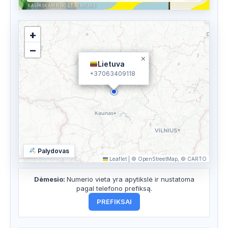
KASPASKAMBINO.LT RĖMĖJAS
+
−
×
Lietuva
+37063409118
Palydovas
Leaflet
|
© OpenStreetMap, © CARTO
Dėmesio:
Numerio vieta yra apytikslė ir nustatoma
pagal telefono prefiksą.
PREFIKSAI