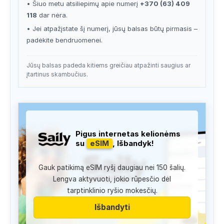
• Šiuo metu atsiliepimų apie numerį
+370 (63) 409
118
dar nėra.
• Jei atpažįstate šį numerį, jūsų balsas būtų pirmasis –
padėkite bendruomenei.
Jūsų balsas padeda kitiems greičiau atpažinti saugius ar
įtartinus skambučius.
Pigus internetas kelionėms
su
eSIM
, Išbandyk!
Gauk patikimą eSIM ryšį daugiau nei 150 šalių.
Lengva aktyvuoti, jokio rūpesčio dėl
tarptinklinio ryšio mokesčių.
Išbandyti