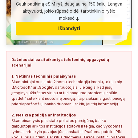
Gauk patikimą eSIM ryšį daugiau nei 150 šalių. Lengva
Anonimas:
Labai gera pagalbininke, konsultavausi ne karta
aktyvuoti, jokio rūpesčio dėl tarptinklinio ryšio
del teises mokslu
mokesčių.
+37060763626
2
0
2026-08-04
SAUGUS
Išbandyti
Anonimas:
Paskambino kažkokia [vardas paslėptas] ir siūlo
susipažint. Skamba kaip dirbtinio...
KASPASKAMBINO.LT RĖMĖJAS
+34876041992
0
0
2026-08-04
TIKRINAMAS
Dažniausiai pasitaikantys telefoninių apgavysčių
Jonas:
Vivus.lt
scenarijai:
+37068592041
0
0
2026-08-04
TIKRINAMAS
1. Netikras techninis palaikymas
Skambintojai prisistato žinomų technologijų įmonių, tokių kaip
Anonimas:
Gauta SMS žinutė: " Moters neturi?
„Microsoft“ ar „Google“, darbuotojais. Jie teigia, kad jūsų
+37060388940
0
0
2026-08-02
NEPATIKIMAS
įrenginys užkrėstas virusu ar turi saugumo problemų ir siūlo
„padėti“ suteikiant nuotolinę prieigą. Taip siekiama gauti prieigą
Keista:
Sukčių stacionaraus telefono numeris tiesiog Vilniaus
prie slaptažodžių, banko duomenų ar kitų jautrių informacijų.
centre, Kudirkos aikštėje, Vilniaus...
2. Netikra policija ar institucijos
+37052041945
0
0
2026-08-01
NEPATIKIMAS
Skambinantysis prisistato policijos pareigūnu, banko
darbuotoju ar kitos institucijos atstovu ir teigia, kad vykdomas
tyrimas arba kyla pavojus jūsų sąskaitai. Prašoma pateikti PIN
kodus, prisijungimus ar kitus duomenis. Tikros institucijos tokių