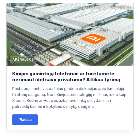
KASPASKAMBINO.LT NAUJIENOS
APŽVALGOS
Kinijos gamintojų telefonai: ar turėtumėte
nerimauti dėl savo privatumo? Atlikau tyrimą
Pastaruoju metu vis dažniau girdime diskusijas apie išmaniųjų
telefonų saugumą. Nors Kinijos technologijų milžinai, tokie kaip
Xiaomi, Redmi ar Huawei, užkariavo rinką siūlydami itin
patrauklų kainos ir kokybės santykį, daugeliui...
Plačiau