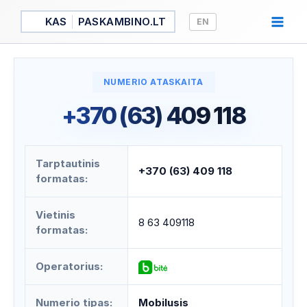
Pereiti
KAS
PASKAMBINO.LT
EN
prie
turinio
NUMERIO ATASKAITA
+370 (63) 409 118
Tarptautinis
+370 (63) 409 118
formatas:
Vietinis
8 63 409118
formatas:
Operatorius:
Numerio tipas:
Mobilusis