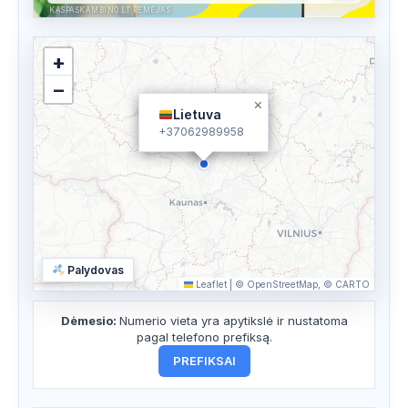
KASPASKAMBINO.LT RĖMĖJAS
+
−
×
Lietuva
+37062989958
Palydovas
Leaflet
|
© OpenStreetMap, © CARTO
Dėmesio:
Numerio vieta yra apytikslė ir nustatoma
pagal telefono prefiksą.
PREFIKSAI