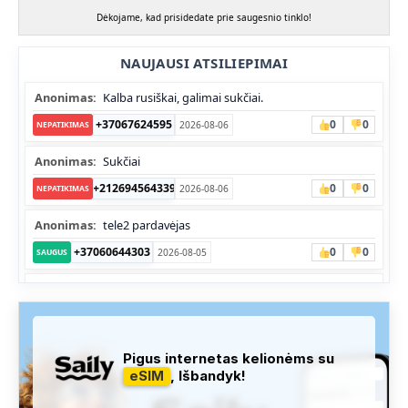
Dėkojame, kad prisidedate prie saugesnio tinklo!
NAUJAUSI ATSILIEPIMAI
Anonimas:
Kalba rusiškai, galimai sukčiai.
+37067624595
0
0
2026-08-06
NEPATIKIMAS
Anonimas:
Sukčiai
+212694564339
0
0
2026-08-06
NEPATIKIMAS
Anonimas:
tele2 pardavėjas
+37060644303
0
0
2026-08-05
SAUGUS
Anonimas:
Skambina nekalba
+37052041945
0
0
2026-08-05
NEPATIKIMAS
Administracija:
Užfiksuota, kad apie šį numerį buvo rašoma
Pigus internetas kelionėms su
daug teigiamų komentarų...
eSIM
, Išbandyk!
+37060763626
0
1
2026-08-04
SAUGUS