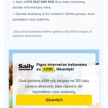
• Apie
+370 (62) 989 958
šiuo metu duomenų
bazėje informacijos nėra.
• Gavote skambutį iš šio numerio? Būkite pirmas, kuris
pasidalins savo patirtimi.
Jūsų balsas padeda kitiems greičiau atpažinti saugius ar
įtartinus skambučius.
Pigus internetas kelionėms
su
eSIM
, Išbandyk!
Gauk patikimą eSIM ryšį daugiau nei 150 šalių.
Lengva aktyvuoti, jokio rūpesčio dėl
tarptinklinio ryšio mokesčių.
Išbandyti