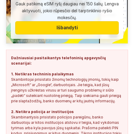
Gauk patikimą eSIM ryšį daugiau nei 150 šalių. Lengva
Anonimas:
Labai gera pagalbininke, konsultavausi ne karta
aktyvuoti, jokio rūpesčio dėl tarptinklinio ryšio
del teises mokslu
mokesčių.
+37060763626
2
0
2026-08-04
SAUGUS
Išbandyti
Anonimas:
Paskambino kažkokia [vardas paslėptas] ir siūlo
susipažint. Skamba kaip dirbtinio...
KASPASKAMBINO.LT RĖMĖJAS
+34876041992
0
0
2026-08-04
TIKRINAMAS
Dažniausiai pasitaikantys telefoninių apgavysčių
Jonas:
Vivus.lt
scenarijai:
+37068592041
0
0
2026-08-04
TIKRINAMAS
1. Netikras techninis palaikymas
Skambintojai prisistato žinomų technologijų įmonių, tokių kaip
Anonimas:
Gauta SMS žinutė: " Moters neturi?
„Microsoft“ ar „Google“, darbuotojais. Jie teigia, kad jūsų
+37060388940
0
0
2026-08-02
NEPATIKIMAS
įrenginys užkrėstas virusu ar turi saugumo problemų ir siūlo
„padėti“ suteikiant nuotolinę prieigą. Taip siekiama gauti prieigą
Keista:
Sukčių stacionaraus telefono numeris tiesiog Vilniaus
prie slaptažodžių, banko duomenų ar kitų jautrių informacijų.
centre, Kudirkos aikštėje, Vilniaus...
2. Netikra policija ar institucijos
+37052041945
0
0
2026-08-01
NEPATIKIMAS
Skambinantysis prisistato policijos pareigūnu, banko
darbuotoju ar kitos institucijos atstovu ir teigia, kad vykdomas
tyrimas arba kyla pavojus jūsų sąskaitai. Prašoma pateikti PIN
kodus, prisijungimus ar kitus duomenis. Tikros institucijos tokių