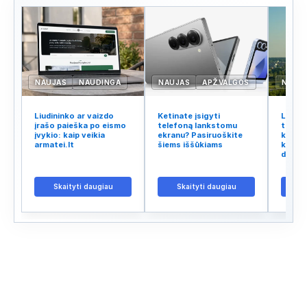
NAUJAS
NAUDINGA
NAUJAS
APŽVALGOS
NAUJ
Liudininko ar vaizdo
Ketinate įsigyti
Lietuv
įrašo paieška po eismo
telefoną lankstomu
tinklo
įvykio: kaip veikia
ekranu? Pasiruoškite
kodėl 
armatei.lt
šiems iššūkiams
kalba 
didžiu
Skaityti daugiau
Skaityti daugiau
S