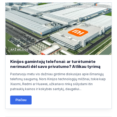
KASPASKAMBINO.LT NAUJIENOS
APŽVALGOS
Kinijos gamintojų telefonai: ar turėtumėte
nerimauti dėl savo privatumo? Atlikau tyrimą
Pastaruoju metu vis dažniau girdime diskusijas apie išmaniųjų
telefonų saugumą. Nors Kinijos technologijų milžinai, tokie kaip
Xiaomi, Redmi ar Huawei, užkariavo rinką siūlydami itin
patrauklų kainos ir kokybės santykį, daugeliui...
Plačiau