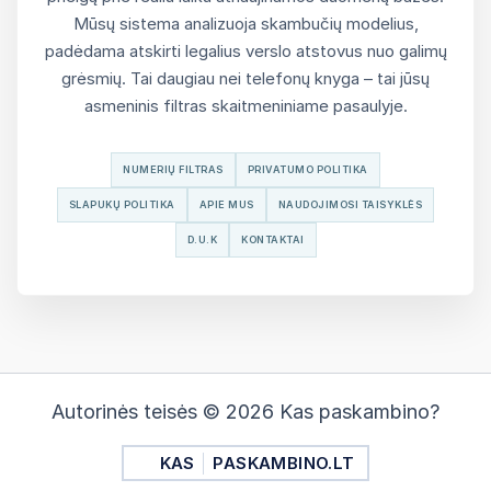
Mūsų sistema analizuoja skambučių modelius,
padėdama atskirti legalius verslo atstovus nuo galimų
grėsmių. Tai daugiau nei telefonų knyga – tai jūsų
asmeninis filtras skaitmeniniame pasaulyje.
NUMERIŲ FILTRAS
PRIVATUMO POLITIKA
SLAPUKŲ POLITIKA
APIE MUS
NAUDOJIMOSI TAISYKLĖS
D.U.K
KONTAKTAI
Autorinės teisės © 2026 Kas paskambino?
KAS
PASKAMBINO.LT