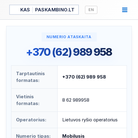
Pereiti
KAS
PASKAMBINO.LT
EN
prie
turinio
NUMERIO ATASKAITA
+370 (62) 989 958
Tarptautinis
+370 (62) 989 958
formatas:
Vietinis
8 62 989958
formatas:
Operatorius:
Lietuvos ryšio operatorius
Numerio tipas:
Mobilusis