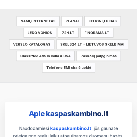
NAMŲ INTERNETAS
PLANAI
KELIONIŲ GIDAS
LEDO VONIOS
72H.LT
FINORAMA.LT
VERSLO KATALOGAS
SKELB24.LT - LIETUVOS SKELBIMAI
Classified Ads in India & USA
Paskolų palyginimas
Telefono EMI skaičiuoklė
Apie kaspaskambino.lt
Naudodamiesi
kaspaskambino.lt
, jūs gaunate
prieigą prie realiu laiku atnaujinamos duomenų bazės.