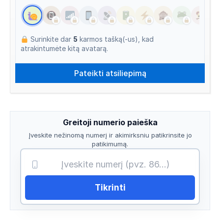
Surinkite dar
5
karmos tašką(-us), kad
atrakintumėte kitą avatarą.
Greitoji numerio paieška
Įveskite nežinomą numerį ir akimirksniu patikrinsite jo
patikimumą.
Tikrinti