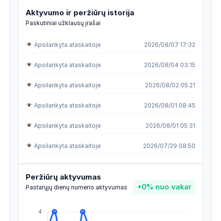
Aktyvumo ir peržiūrų istorija
Paskutiniai užklausų įrašai
Apsilankyta ataskaitoje
2026/08/07 17:32
Apsilankyta ataskaitoje
2026/08/04 03:15
Apsilankyta ataskaitoje
2026/08/02 05:21
Apsilankyta ataskaitoje
2026/08/01 08:45
Apsilankyta ataskaitoje
2026/08/01 05:31
Apsilankyta ataskaitoje
2026/07/29 08:50
Apsilankyta ataskaitoje
2026/07/27 18:17
Peržiūrų aktyvumas
+0%
nuo vakar
Apsilankyta ataskaitoje
2026/07/27 18:17
Pastarųjų dienų numerio aktyvumas
Apsilankyta ataskaitoje
2026/07/21 13:27