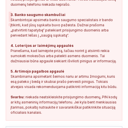
duomenų telefonu niekada neprašo.
!
3. Banko saugumo skambučiai
Skambintojai apsimeta banko saugumo specialistais ir bando
įtikinti, kad jūsų sąskaita buvo pažeista. Dažnai prašoma
„patvirtinti tapatybę“ pateikiant prisijungimo duomenis arba
pervedant lėšas į „saugią sąskaitą“.
4. Loterijos ar laimėjimų apgaulės
Pranešama, kad laimėjote prizą, tačiau norint jį atsiimti reikia
sumokėti mokesčius arba pateikti asmens duomenis. Tai
dažniausiai būna apgaulė siekiant išvilioti pinigus ar informaciją.
5. Artimojo pagalbos apgaulė
Skambinama apsimetant šeimos nariu ar artimu žmogumi, kuris
esą pateko į bėdą ir skubiai prašo pervesti pinigus. Tokiais
atvejais visada rekomenduojama patikrinti informaciją kitu būdu.
Svarbu:
niekada neatskleiskite prisijungimo duomenų, PIN kodų
ar kitų asmeninių informacijų telefonu. Jei kyla bent menkiausias
įtarimas, pokalbį nutraukite ir savarankiškai patikrinkite situaciją
oficialiais kanalais.