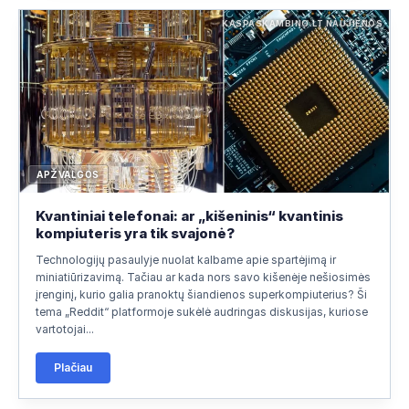
KASPASKAMBINO.LT NAUJIENOS
APŽVALGOS
Kvantiniai telefonai: ar „kišeninis“ kvantinis
kompiuteris yra tik svajonė?
Technologijų pasaulyje nuolat kalbame apie spartėjimą ir
miniatiūrizavimą. Tačiau ar kada nors savo kišenėje nešiosimės
įrenginį, kurio galia pranoktų šiandienos superkompiuterius? Ši
tema „Reddit“ platformoje sukėlė audringas diskusijas, kuriose
vartotojai...
Plačiau