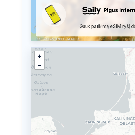
Pigus inter
Gauk patikimą eSIM ryšį dau
KASPASKAMBINO.LT RĖMĖJAS
+
−