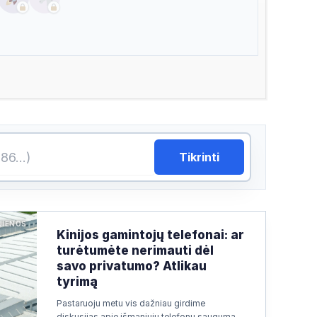
Tikrinti
JIENOS
Kinijos gamintojų telefonai: ar
turėtumėte nerimauti dėl
savo privatumo? Atlikau
tyrimą
Pastaruoju metu vis dažniau girdime
diskusijas apie išmaniųjų telefonų saugumą.