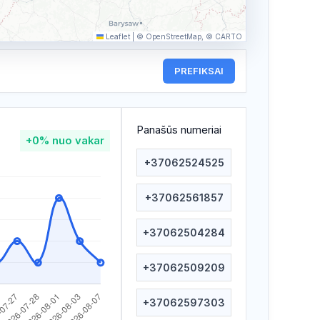
Leaflet
|
© OpenStreetMap, © CARTO
PREFIKSAI
Panašūs numeriai
+0%
nuo vakar
+37062524525
+37062561857
+37062504284
+37062509209
+37062597303