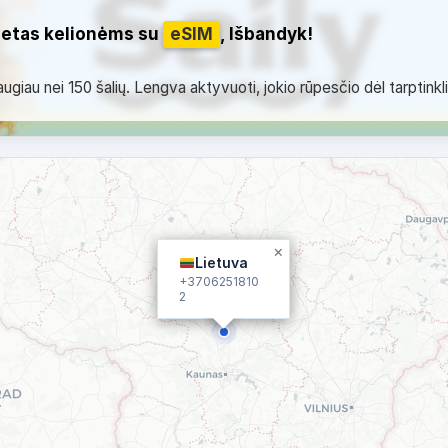
netas kelionėms su
eSIM
, Išbandyk!
giau nei 150 šalių. Lengva aktyvuoti, jokio rūpesčio dėl tarptinkl
×
Lietuva
+3706251810
2