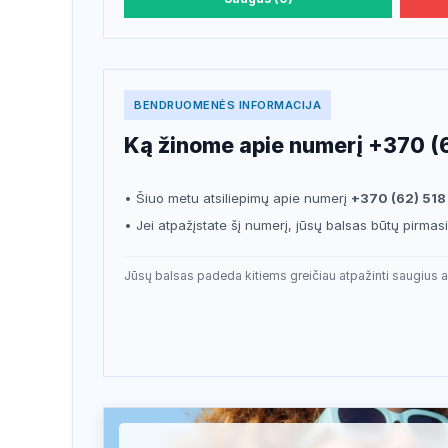
BENDRUOMENĖS INFORMACIJA
Ką žinome apie numerį +370 (6
• Šiuo metu atsiliepimų apie numerį
+370 (62) 518
• Jei atpažįstate šį numerį, jūsų balsas būtų pirma
Jūsų balsas padeda kitiems greičiau atpažinti saugius a