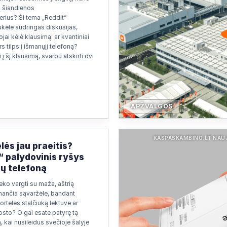
ų šiandienos
rius? Ši tema „Reddit“
kėlė audringas diskusijas,
jai kėlė klausimą: ar kvantiniai
s tilps į išmanųjį telefoną?
 į šį klausimą, svarbu atskirti dvi
APŽVALGOS
KASPASKAMBINO.LT NAU
lės jau praeitis?
“ palydovinis ryšys
sų telefoną
eko vargti su maža, aštrią
nančia sąvaržėle, bandant
ortelės stalčiuką lėktuve ar
osto? O gal esate patyrę tą
, kai nusileidus svečioje šalyje