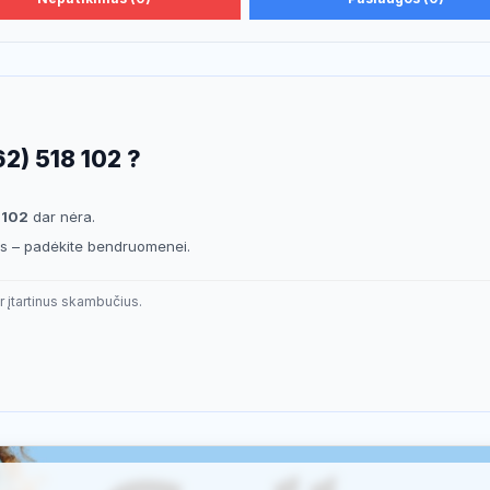
2) 518 102 ?
 102
dar nėra.
sis – padėkite bendruomenei.
r įtartinus skambučius.