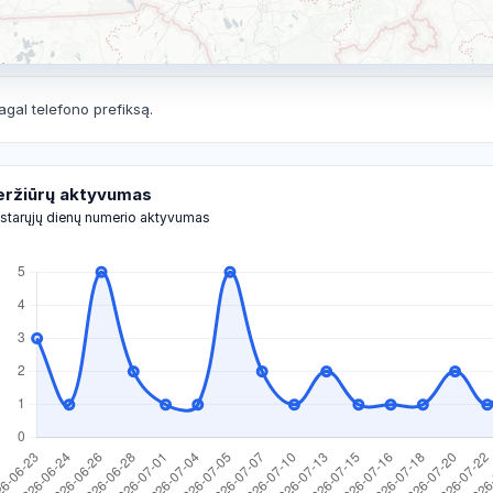
agal telefono prefiksą.
eržiūrų aktyvumas
starųjų dienų numerio aktyvumas