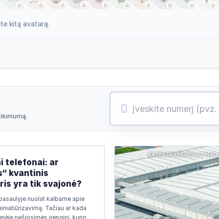
e kitą avatarą.
atikimumą.
KASPASKAMBINO.LT NAU
i telefonai: ar
s“ kvantinis
is yra tik svajonė?
pasaulyje nuolat kalbame apie
miniatiūrizavimą. Tačiau ar kada
nėje nešiosimės įrenginį, kurio