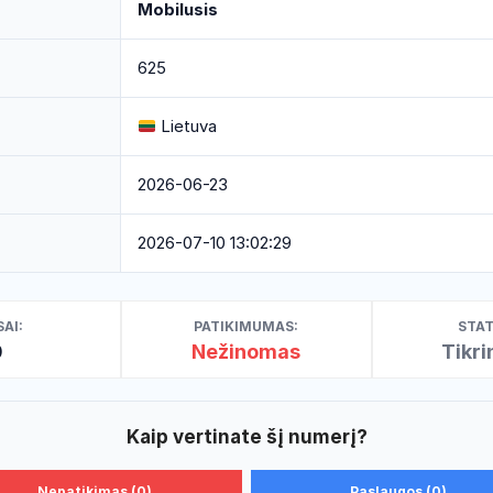
Mobilusis
625
Lietuva
2026-06-23
2026-07-10 13:02:29
AI:
PATIKIMUMAS:
STAT
0
Nežinomas
Tikr
Kaip vertinate šį numerį?
Nepatikimas (0)
Paslaugos (0)