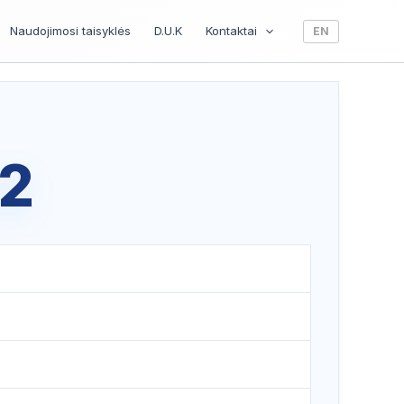
Naudojimosi taisyklės
D.U.K
Kontaktai
EN
02