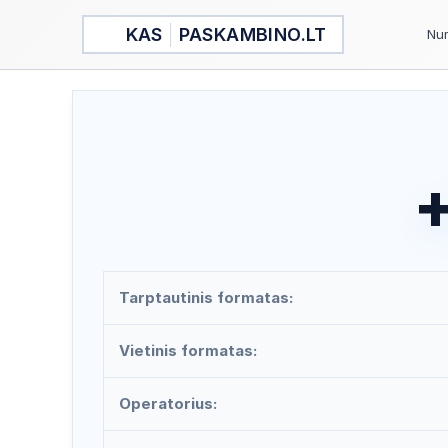
Pereiti
KAS
PASKAMBINO.LT
prie
Num
turinio
+
Tarptautinis formatas:
Vietinis formatas:
Operatorius: