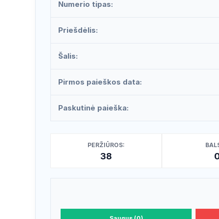
Numerio tipas:
Priešdėlis:
Šalis:
Pirmos paieškos data:
Paskutinė paieška:
PERŽIŪROS:
BALS
38
Saugus (0)