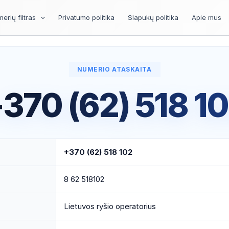
erių filtras
Privatumo politika
Slapukų politika
Apie mus
NUMERIO ATASKAITA
370 (62) 518 1
+370 (62) 518 102
8 62 518102
Lietuvos ryšio operatorius