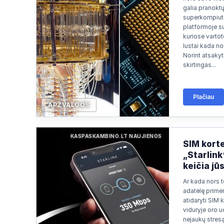
Paieška
2026/07/01 13:38
galia pranokt
superkompiute
Paieška
2026/06/28 22:24
platformoje su
kuriose vartoto
Paieška
2026/06/28 12:03
lustai kada nor
Norint atsakyti
skirtingas...
Plačiau
APŽVALGOS
KASPASKAMBINO.LT NAUJIENOS
SIM korte
„Starlink
keičia jū
Ar kada nors t
adatėlę prime
atidaryti SIM k
viduryje oro u
nejaukų stresą