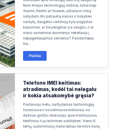
Nors Kinijos technologijų milžinai, tokie kaip
Xiaomi, Redmi ar Huawei, užkariavo rinką
siūlydami itin patrauklų kainos ir kokybės
santykį, daugeliui vartotojų kyla pagrįstas
klausimas: ar šie įrenginiai yra saugūs, ir ar
mano asmeniniai duomenys nekeliauja į
nepageidaujamus serverius? Pasidomėjau
šia...
Plačiau
JIENOS
Telefono IMEI keitimas:
atradimas, kodėl tai nelegalu
ir kokia atsakomybė gręsia?
Pastaruoju metu, naršydamas technologijų
forumuose ir socialiniuose tinkluose, vis
dažniau girdžiu diskusijas apie mobiliuosius
telefonus ir jų technines subtilybes. Viena iš
temų, sudominusių mane labiau nei kitos kurią