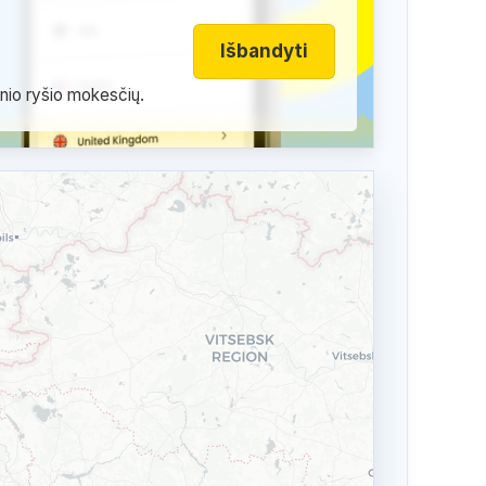
Išbandyti
inio ryšio mokesčių.