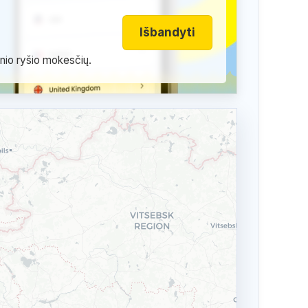
Išbandyti
inio ryšio mokesčių.