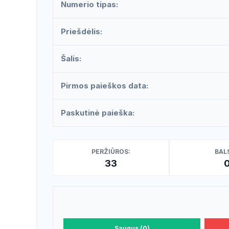
Numerio tipas:
Priešdėlis:
Šalis:
Pirmos paieškos data:
Paskutinė paieška:
PERŽIŪROS:
BALS
33
Saugus (0)