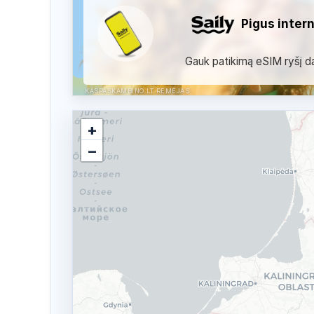
Pigus inter
Gauk patikimą eSIM ryšį dau
KASPASKAMBINO.LT RĖMĖJAS
+
−