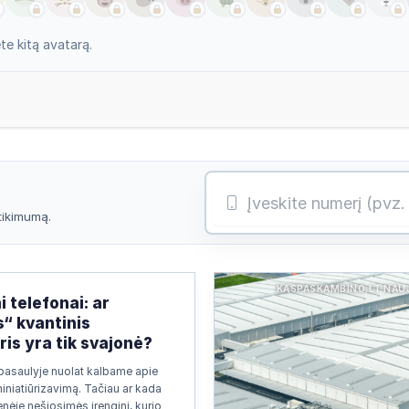
e kitą avatarą.
atikimumą.
KASPASKAMBINO.LT NAU
i telefonai: ar
s“ kvantinis
is yra tik svajonė?
pasaulyje nuolat kalbame apie
miniatiūrizavimą. Tačiau ar kada
nėje nešiosimės įrenginį, kurio