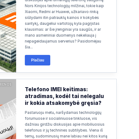
Nors Kinijos technologijų milžinai, tokie kaip
Xiaomi, Redmi ar Huawei, užkariavo rinką
siūlydami itin patrauklų kainos ir kokybės
santykį, daugeliui vartotojų kyla pagrįstas
klausimas: ar šie įrenginiai yra saugūs, ir ar
mano asmeniniai duomenys nekeliauja į
nepageidaujamus serverius? Pasidomėjau
šia...
Plačiau
JIENOS
Telefono IMEI keitimas:
atradimas, kodėl tai nelegalu
ir kokia atsakomybė gręsia?
Pastaruoju metu, naršydamas technologijų
forumuose ir socialiniuose tinkluose, vis
dažniau girdžiu diskusijas apie mobiliuosius
telefonus ir jų technines subtilybes. Viena iš
temų, sudominusių mane labiau nei kitos kurią