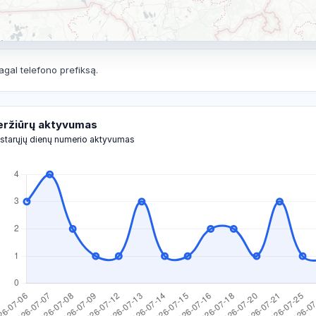
agal telefono prefiksą.
eržiūrų aktyvumas
starųjų dienų numerio aktyvumas