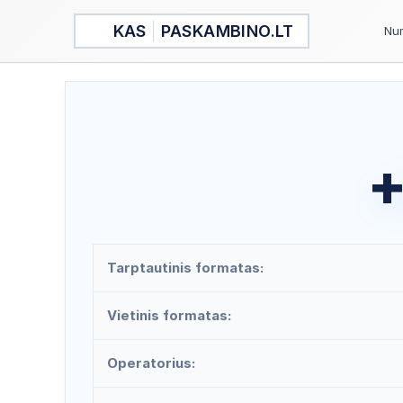
Pereiti
KAS
PASKAMBINO.LT
prie
Num
turinio
+
Tarptautinis formatas:
Vietinis formatas:
Operatorius: