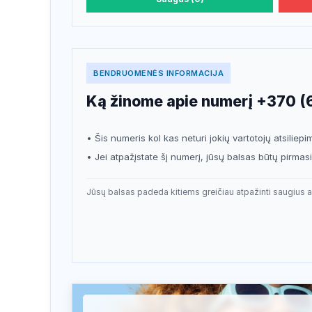
BENDRUOMENĖS INFORMACIJA
Ką žinome apie numerį +370 (
• Šis numeris kol kas neturi jokių vartotojų atsiliepi
• Jei atpažįstate šį numerį, jūsų balsas būtų pirma
Jūsų balsas padeda kitiems greičiau atpažinti saugius a