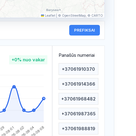
Leaflet
|
© OpenStreetMap, © CARTO
PREFIKSAI
Panašūs numeriai
+0%
nuo vakar
+37061910370
+37061914366
+37061968482
+37061987365
+37061988819