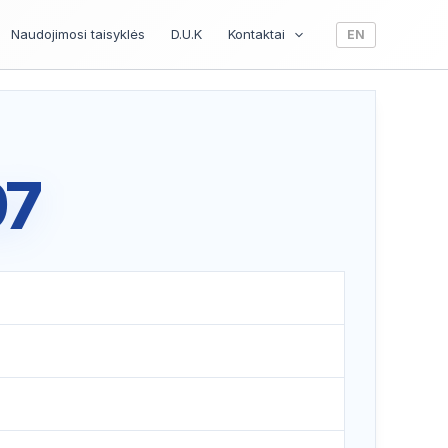
Naudojimosi taisyklės
D.U.K
Kontaktai
EN
97