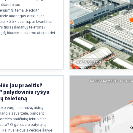
ų šiandienos
rius? Ši tema „Reddit“
kėlė audringas diskusijas,
jai kėlė klausimą: ar kvantiniai
s tilps į išmanųjį telefoną?
 į šį klausimą, svarbu atskirti dvi
APŽVALGOS
KASPASKAMBINO.LT NAU
lės jau praeitis?
“ palydovinis ryšys
sų telefoną
eko vargti su maža, aštrią
nančia sąvaržėle, bandant
ortelės stalčiuką lėktuve ar
osto? O gal esate patyrę tą
, kai nusileidus svečioje šalyje