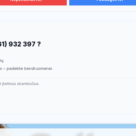
61) 932 397 ?
mų.
sis – padėkite bendruomenei.
r įtartinus skambučius.