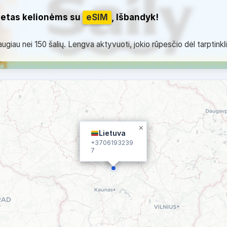
netas kelionėms su
eSIM
, Išbandyk!
giau nei 150 šalių. Lengva aktyvuoti, jokio rūpesčio dėl tarptinkl
×
Lietuva
+3706193239
7