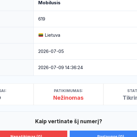
Mobilusis
619
Lietuva
2026-07-05
2026-07-09 14:36:24
AI:
PATIKIMUMAS:
STAT
0
Nežinomas
Tikr
Kaip vertinate šį numerį?
Nepatikimas (0)
Paslaugos (0)