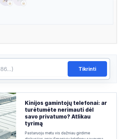
Tikrinti
JIENOS
Kinijos gamintojų telefonai: ar
turėtumėte nerimauti dėl
savo privatumo? Atlikau
tyrimą
Pastaruoju metu vis dažniau girdime
diskusijas apie išmaniųjų telefonų saugumą.