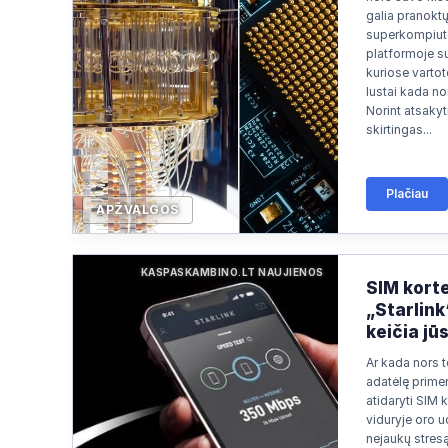
Paieška
2026/07/07 14:25
galia pranokt
superkompiute
Paieška
2026/07/07 12:27
platformoje su
kuriose vartoto
Paieška
2026/07/07 12:21
lustai kada nor
Norint atsakyti
skirtingas...
Plačiau
APŽVALGOS
KASPASKAMBINO.LT NAUJIENOS
SIM korte
„Starlink
keičia jū
Ar kada nors t
adatėlę prime
atidaryti SIM k
viduryje oro u
nejaukų stresą