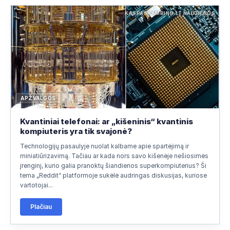
KASPASKAMBINO.LT NAUJIENOS
APŽVALGOS
Kvantiniai telefonai: ar „kišeninis“ kvantinis
kompiuteris yra tik svajonė?
Technologijų pasaulyje nuolat kalbame apie spartėjimą ir
miniatiūrizavimą. Tačiau ar kada nors savo kišenėje nešiosimės
įrenginį, kurio galia pranoktų šiandienos superkompiuterius? Ši
tema „Reddit“ platformoje sukėlė audringas diskusijas, kuriose
vartotojai...
Plačiau