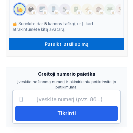
Surinkite dar
5
karmos tašką(-us), kad
atrakintumėte kitą avatarą.
Greitoji numerio paieška
Įveskite nežinomą numerį ir akimirksniu patikrinsite jo
patikimumą.
Tikrinti