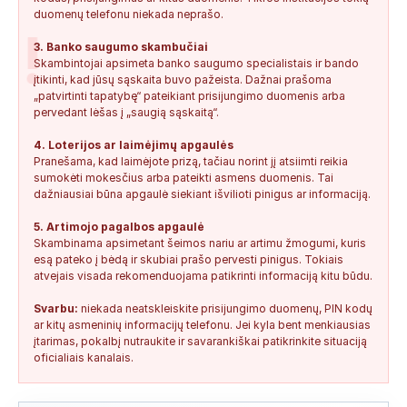
duomenų telefonu niekada neprašo.
!
3. Banko saugumo skambučiai
Skambintojai apsimeta banko saugumo specialistais ir bando
įtikinti, kad jūsų sąskaita buvo pažeista. Dažnai prašoma
„patvirtinti tapatybę“ pateikiant prisijungimo duomenis arba
pervedant lėšas į „saugią sąskaitą“.
4. Loterijos ar laimėjimų apgaulės
Pranešama, kad laimėjote prizą, tačiau norint jį atsiimti reikia
sumokėti mokesčius arba pateikti asmens duomenis. Tai
dažniausiai būna apgaulė siekiant išvilioti pinigus ar informaciją.
5. Artimojo pagalbos apgaulė
Skambinama apsimetant šeimos nariu ar artimu žmogumi, kuris
esą pateko į bėdą ir skubiai prašo pervesti pinigus. Tokiais
atvejais visada rekomenduojama patikrinti informaciją kitu būdu.
Svarbu:
niekada neatskleiskite prisijungimo duomenų, PIN kodų
ar kitų asmeninių informacijų telefonu. Jei kyla bent menkiausias
įtarimas, pokalbį nutraukite ir savarankiškai patikrinkite situaciją
oficialiais kanalais.