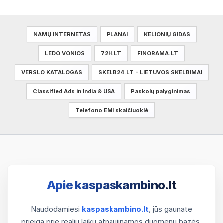
NAMŲ INTERNETAS
PLANAI
KELIONIŲ GIDAS
LEDO VONIOS
72H.LT
FINORAMA.LT
VERSLO KATALOGAS
SKELB24.LT - LIETUVOS SKELBIMAI
Classified Ads in India & USA
Paskolų palyginimas
Telefono EMI skaičiuoklė
Apie kaspaskambino.lt
Naudodamiesi
kaspaskambino.lt
, jūs gaunate
prieigą prie realiu laiku atnaujinamos duomenų bazės.