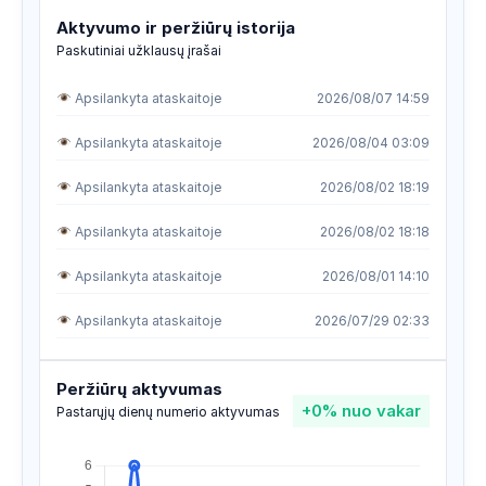
Aktyvumo ir peržiūrų istorija
Paskutiniai užklausų įrašai
Apsilankyta ataskaitoje
2026/08/07 14:59
Apsilankyta ataskaitoje
2026/08/04 03:09
Apsilankyta ataskaitoje
2026/08/02 18:19
Apsilankyta ataskaitoje
2026/08/02 18:18
Apsilankyta ataskaitoje
2026/08/01 14:10
Apsilankyta ataskaitoje
2026/07/29 02:33
Apsilankyta ataskaitoje
2026/07/24 03:04
Peržiūrų aktyvumas
+0%
nuo vakar
Apsilankyta ataskaitoje
2026/07/22 19:32
Pastarųjų dienų numerio aktyvumas
Apsilankyta ataskaitoje
2026/07/22 08:05