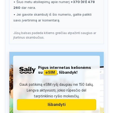
• Šiuo metu atsiliepimų apie numerį
+370 (61) 478
260
dar nėra.
• Jei gavote skambutį iš šio numerio, galite palikti
savo įvertinimą ar komentarą.
Jūsų balsas padeda kitiems greičiau atpažinti saugius ar
įtartinus skambučius.
Pigus internetas kelionėms
su
eSIM
, Išbandyk!
Gauk patikimą eSIM ryšį daugiau nei 150 šalių.
Lengva aktyvuoti, jokio rūpesčio dėl
tarptinklinio ryšio mokesčių.
Išbandyti