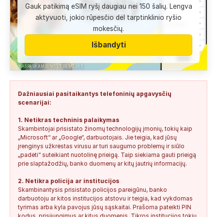
Gauk patikimą eSIM ryšį daugiau nei 150 šalių. Lengva
Anonimas:
Labai gera pagalbininke, konsultavausi ne karta
aktyvuoti, jokio rūpesčio dėl tarptinklinio ryšio
del teises mokslu
mokesčių.
+37060763626
2
0
2026-08-04
SAUGUS
Išbandyti
Anonimas:
Paskambino kažkokia [vardas paslėptas] ir siūlo
susipažint. Skamba kaip dirbtinio...
KASPASKAMBINO.LT RĖMĖJAS
+34876041992
0
0
2026-08-04
TIKRINAMAS
Dažniausiai pasitaikantys telefoninių apgavysčių
Jonas:
Vivus.lt
scenarijai:
+37068592041
0
0
2026-08-04
TIKRINAMAS
1. Netikras techninis palaikymas
Skambintojai prisistato žinomų technologijų įmonių, tokių kaip
Anonimas:
Gauta SMS žinutė: " Moters neturi?
„Microsoft“ ar „Google“, darbuotojais. Jie teigia, kad jūsų
+37060388940
0
0
2026-08-02
NEPATIKIMAS
įrenginys užkrėstas virusu ar turi saugumo problemų ir siūlo
„padėti“ suteikiant nuotolinę prieigą. Taip siekiama gauti prieigą
Keista:
Sukčių stacionaraus telefono numeris tiesiog Vilniaus
prie slaptažodžių, banko duomenų ar kitų jautrių informacijų.
centre, Kudirkos aikštėje, Vilniaus...
2. Netikra policija ar institucijos
+37052041945
0
0
2026-08-01
NEPATIKIMAS
Skambinantysis prisistato policijos pareigūnu, banko
darbuotoju ar kitos institucijos atstovu ir teigia, kad vykdomas
tyrimas arba kyla pavojus jūsų sąskaitai. Prašoma pateikti PIN
kodus, prisijungimus ar kitus duomenis. Tikros institucijos tokių