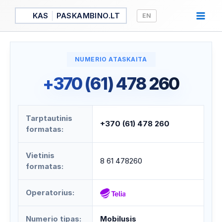
Pereiti
KAS
PASKAMBINO.LT
EN
prie
turinio
NUMERIO ATASKAITA
+370 (61) 478 260
Tarptautinis
+370 (61) 478 260
formatas:
Vietinis
8 61 478260
formatas:
Operatorius:
Numerio tipas:
Mobilusis