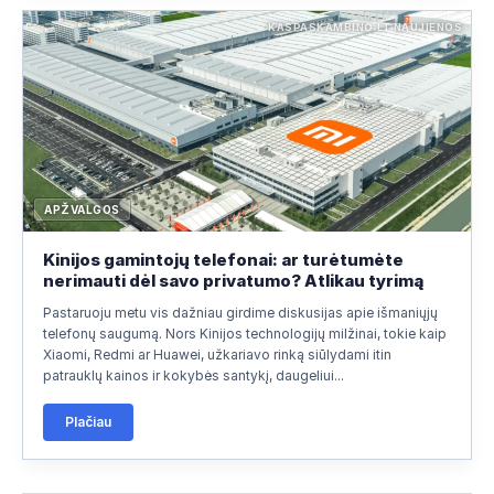
KASPASKAMBINO.LT NAUJIENOS
APŽVALGOS
Kinijos gamintojų telefonai: ar turėtumėte
nerimauti dėl savo privatumo? Atlikau tyrimą
Pastaruoju metu vis dažniau girdime diskusijas apie išmaniųjų
telefonų saugumą. Nors Kinijos technologijų milžinai, tokie kaip
Xiaomi, Redmi ar Huawei, užkariavo rinką siūlydami itin
patrauklų kainos ir kokybės santykį, daugeliui...
Plačiau