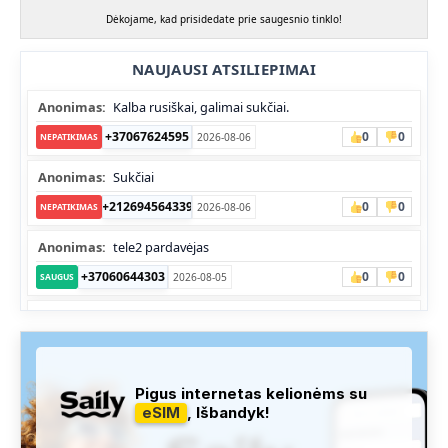
Dėkojame, kad prisidedate prie saugesnio tinklo!
NAUJAUSI ATSILIEPIMAI
Anonimas:
Kalba rusiškai, galimai sukčiai.
+37067624595
0
0
2026-08-06
NEPATIKIMAS
Anonimas:
Sukčiai
+212694564339
0
0
2026-08-06
NEPATIKIMAS
Anonimas:
tele2 pardavėjas
+37060644303
0
0
2026-08-05
SAUGUS
Anonimas:
Skambina nekalba
+37052041945
0
0
2026-08-05
NEPATIKIMAS
Administracija:
Užfiksuota, kad apie šį numerį buvo rašoma
Pigus internetas kelionėms su
daug teigiamų komentarų...
eSIM
, Išbandyk!
+37060763626
0
1
2026-08-04
SAUGUS