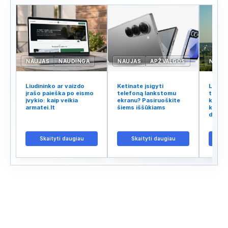
NAUJAS
NAUDINGA
NAUJAS
APŽVALGOS
NAUJ
Liudininko ar vaizdo
Ketinate įsigyti
Lietuv
įrašo paieška po eismo
telefoną lankstomu
tinklo
įvykio: kaip veikia
ekranu? Pasiruoškite
kodėl 
armatei.lt
šiems iššūkiams
kalba 
didžiu
Skaityti daugiau
Skaityti daugiau
S