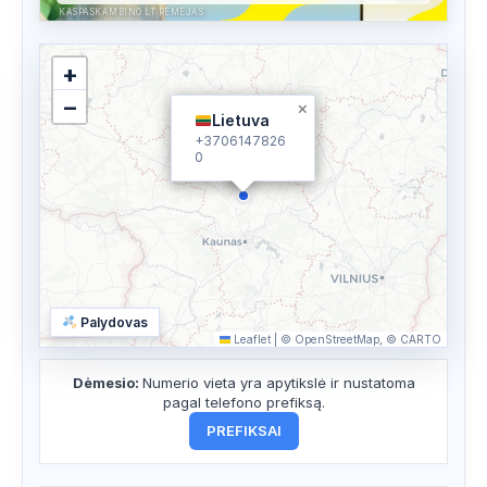
KASPASKAMBINO.LT RĖMĖJAS
+
−
×
Lietuva
+3706147826
0
Palydovas
Leaflet
|
© OpenStreetMap, © CARTO
Dėmesio:
Numerio vieta yra apytikslė ir nustatoma
pagal telefono prefiksą.
PREFIKSAI