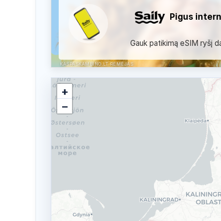
Pigus inter
Gauk patikimą eSIM ryšį dau
KASPASKAMBINO.LT RĖMĖJAS
+
−