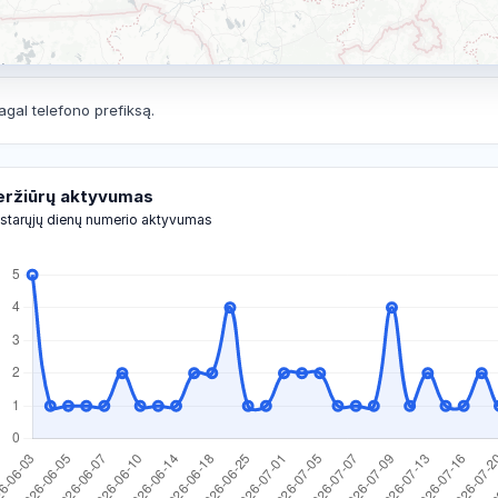
agal telefono prefiksą.
eržiūrų aktyvumas
starųjų dienų numerio aktyvumas