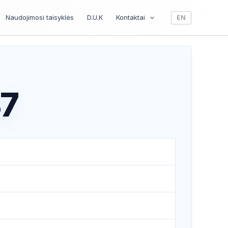
Naudojimosi taisyklės
D.U.K
Kontaktai
EN
37