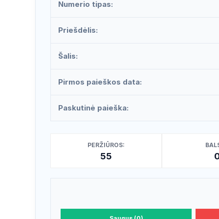
Numerio tipas:
Priešdėlis:
Šalis:
Pirmos paieškos data:
Paskutinė paieška:
PERŽIŪROS:
BALS
55
Saugus (0)