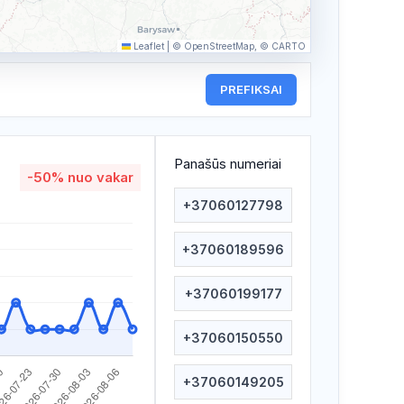
Leaflet
|
© OpenStreetMap, © CARTO
PREFIKSAI
Panašūs numeriai
-50%
nuo vakar
+37060127798
+37060189596
+37060199177
+37060150550
+37060149205