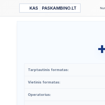
Pereiti
KAS
PASKAMBINO.LT
prie
Num
turinio
+
Tarptautinis formatas:
Vietinis formatas:
Operatorius: