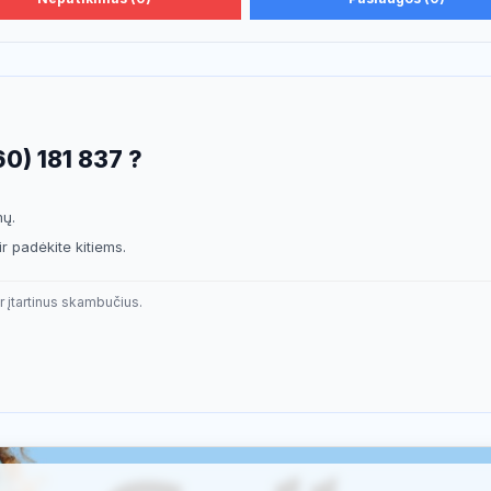
0) 181 837 ?
mų.
ir padėkite kitiems.
r įtartinus skambučius.