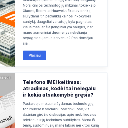
Nors Kinijos technologijų milžinai, tokie kaip
Xiaomi, Redmi ar Huawei, užkariavo rinką
siūlydami itin patrauklų kainos ir kokybės
santykį, daugeliui vartotojų kyla pagrįstas
klausimas: ar šie įrenginiai yra saugūs, ir ar
mano asmeniniai duomenys nekeliauja į
nepageidaujamus serverius? Pasidomėjau
šia...
Plačiau
JIENOS
Telefono IMEI keitimas:
atradimas, kodėl tai nelegalu
ir kokia atsakomybė gręsia?
Pastaruoju metu, naršydamas technologijų
forumuose ir socialiniuose tinkluose, vis
dažniau girdžiu diskusijas apie mobiliuosius
telefonus ir jų technines subtilybes. Viena iš
temų, sudominusių mane labiau nei kitos kurią