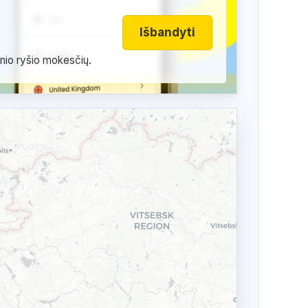
Išbandyti
inio ryšio mokesčių.