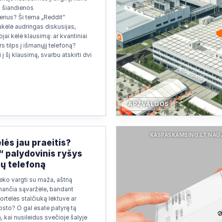
ų šiandienos
rius? Ši tema „Reddit“
kėlė audringas diskusijas,
jai kėlė klausimą: ar kvantiniai
s tilps į išmanųjį telefoną?
 į šį klausimą, svarbu atskirti dvi
APŽVALGOS
KASPASKAMBINO.LT NAU
lės jau praeitis?
“ palydovinis ryšys
sų telefoną
eko vargti su maža, aštrią
nančia sąvaržėle, bandant
ortelės stalčiuką lėktuve ar
osto? O gal esate patyrę tą
, kai nusileidus svečioje šalyje