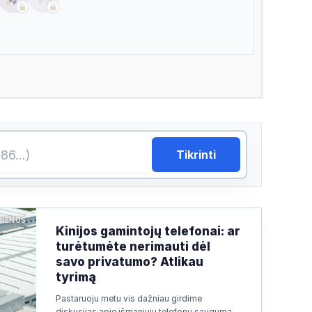
Tikrinti
JIENOS
Kinijos gamintojų telefonai: ar
turėtumėte nerimauti dėl
savo privatumo? Atlikau
tyrimą
Pastaruoju metu vis dažniau girdime
diskusijas apie išmaniųjų telefonų saugumą.