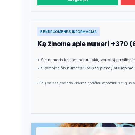
BENDRUOMENĖS INFORMACIJA
Ką žinome apie numerį +370 (6
• Šis numeris kol kas neturi jokių vartotojų atsiliepi
• Skambino šis numeris? Palikite pirmąjį atsiliepimą 
Jūsų balsas padeda kitiems greičiau atpažinti saugius a