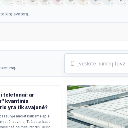
e kitą avatarą.
atikimumą.
KASPASKAMBINO.LT NAU
i telefonai: ar
s“ kvantinis
is yra tik svajonė?
pasaulyje nuolat kalbame apie
miniatiūrizavimą. Tačiau ar kada
nėje nešiosimės įrenginį, kurio