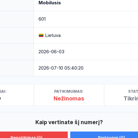
Mobilusis
601
Lietuva
2026-06-03
2026-07-10 05:40:20
AI:
PATIKIMUMAS:
STAT
0
Nežinomas
Tikr
Kaip vertinate šį numerį?
Nepatikimas (0)
Paslaugos (0)