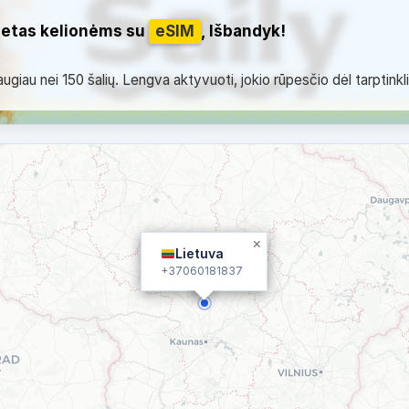
netas kelionėms su
eSIM
, Išbandyk!
giau nei 150 šalių. Lengva aktyvuoti, jokio rūpesčio dėl tarptinkl
×
Lietuva
+37060181837