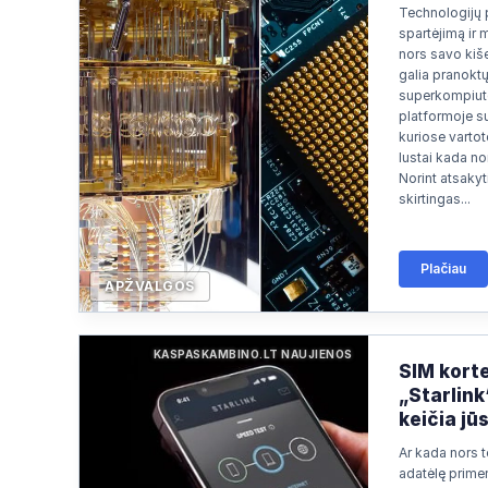
Technologijų 
Paieška
2026/07/05 21:02
spartėjimą ir 
nors savo kiše
galia pranokt
superkompiute
platformoje su
kuriose vartoto
lustai kada nor
Norint atsakyti
skirtingas...
Plačiau
APŽVALGOS
KASPASKAMBINO.LT NAUJIENOS
SIM korte
„Starlink
keičia jū
Ar kada nors t
adatėlę prime