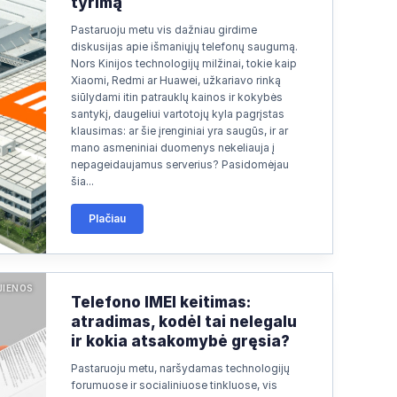
tyrimą
Pastaruoju metu vis dažniau girdime
diskusijas apie išmaniųjų telefonų saugumą.
Nors Kinijos technologijų milžinai, tokie kaip
Xiaomi, Redmi ar Huawei, užkariavo rinką
siūlydami itin patrauklų kainos ir kokybės
santykį, daugeliui vartotojų kyla pagrįstas
klausimas: ar šie įrenginiai yra saugūs, ir ar
mano asmeniniai duomenys nekeliauja į
nepageidaujamus serverius? Pasidomėjau
šia...
Plačiau
JIENOS
Telefono IMEI keitimas:
atradimas, kodėl tai nelegalu
ir kokia atsakomybė gręsia?
Pastaruoju metu, naršydamas technologijų
forumuose ir socialiniuose tinkluose, vis