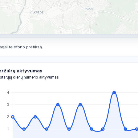
agal telefono prefiksą.
eržiūrų aktyvumas
starųjų dienų numerio aktyvumas