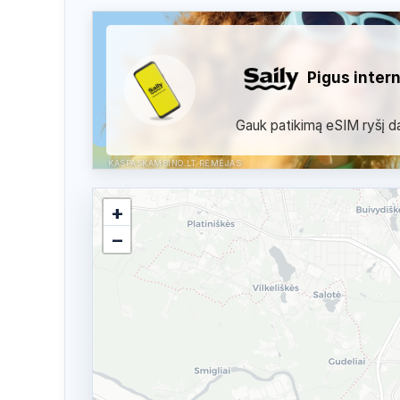
Pigus inter
Gauk patikimą eSIM ryšį dau
KASPASKAMBINO.LT RĖMĖJAS
+
−