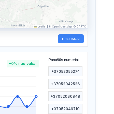
Leaflet
|
© OpenStreetMap, © CARTO
PREFIKSAI
Panašūs numeriai
+0%
nuo vakar
+37052055274
+37052042526
+37052030848
+37052049719