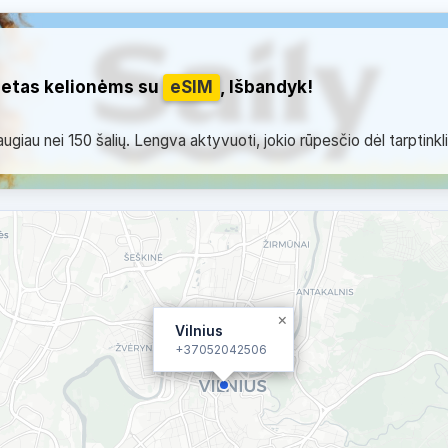
netas kelionėms su
eSIM
, Išbandyk!
giau nei 150 šalių. Lengva aktyvuoti, jokio rūpesčio dėl tarptinkl
×
Vilnius
+37052042506