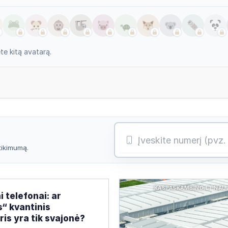
e kitą avatarą.
atikimumą.
KASPASKAMBINO.LT NAU
i telefonai: ar
s“ kvantinis
is yra tik svajonė?