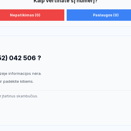
Kaip vertinate šį numerį?
Nepatikimas (0)
Paslaugos (0)
52) 042 506 ?
je informacijos nėra.
ir padėkite kitiems.
r įtartinus skambučius.