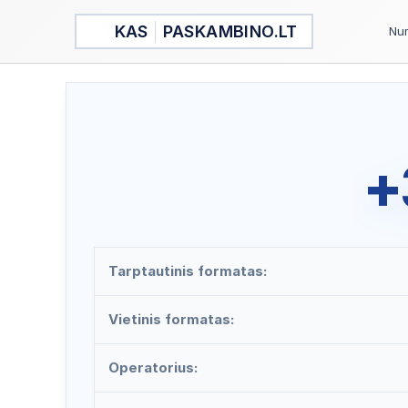
Pereiti
KAS
PASKAMBINO.LT
prie
Num
turinio
+
Tarptautinis formatas:
Vietinis formatas:
Operatorius: