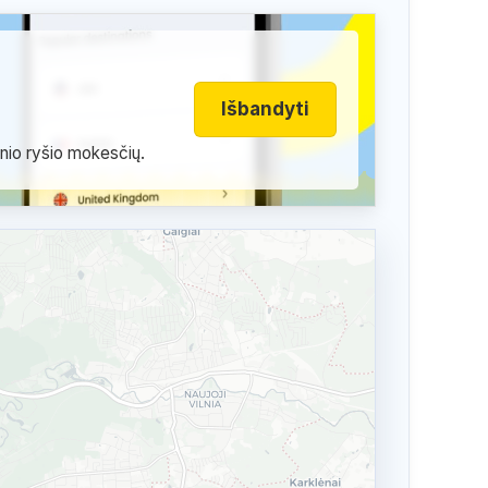
Išbandyti
inio ryšio mokesčių.