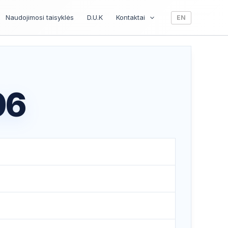
Naudojimosi taisyklės
D.U.K
Kontaktai
EN
06