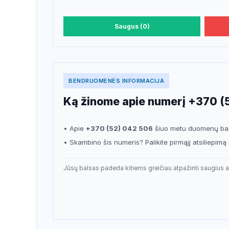
Saugus (0)
BENDRUOMENĖS INFORMACIJA
Ką žinome apie numerį +370 (
• Apie
+370 (52) 042 506
šiuo metu duomenų bazė
• Skambino šis numeris? Palikite pirmąjį atsiliepimą 
Jūsų balsas padeda kitiems greičiau atpažinti saugius a