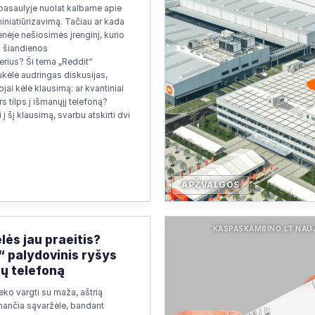
pasaulyje nuolat kalbame apie
miniatiūrizavimą. Tačiau ar kada
nėje nešiosimės įrenginį, kurio
ų šiandienos
rius? Ši tema „Reddit“
kėlė audringas diskusijas,
jai kėlė klausimą: ar kvantiniai
s tilps į išmanųjį telefoną?
 į šį klausimą, svarbu atskirti dvi
APŽVALGOS
KASPASKAMBINO.LT NAU
lės jau praeitis?
“ palydovinis ryšys
sų telefoną
eko vargti su maža, aštrią
nančia sąvaržėle, bandant