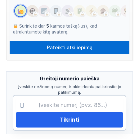
Surinkite dar
5
karmos tašką(-us), kad
atrakintumėte kitą avatarą.
Greitoji numerio paieška
Įveskite nežinomą numerį ir akimirksniu patikrinsite jo
patikimumą.
Tikrinti