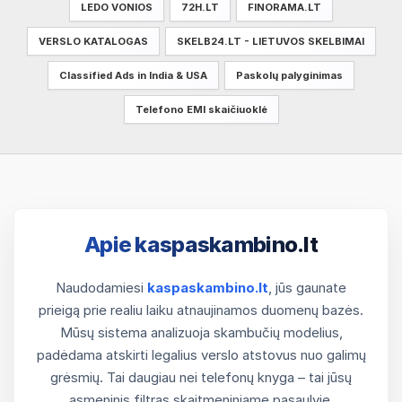
LEDO VONIOS
72H.LT
FINORAMA.LT
VERSLO KATALOGAS
SKELB24.LT - LIETUVOS SKELBIMAI
Classified Ads in India & USA
Paskolų palyginimas
Telefono EMI skaičiuoklė
Apie kaspaskambino.lt
Naudodamiesi
kaspaskambino.lt
, jūs gaunate
prieigą prie realiu laiku atnaujinamos duomenų bazės.
Mūsų sistema analizuoja skambučių modelius,
padėdama atskirti legalius verslo atstovus nuo galimų
grėsmių. Tai daugiau nei telefonų knyga – tai jūsų
asmeninis filtras skaitmeniniame pasaulyje.