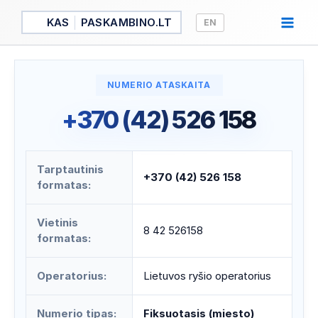
Pereiti
KAS
PASKAMBINO.LT
EN
prie
turinio
NUMERIO ATASKAITA
+370 (42) 526 158
Tarptautinis
+370 (42) 526 158
formatas:
Vietinis
8 42 526158
formatas:
Operatorius:
Lietuvos ryšio operatorius
Numerio tipas:
Fiksuotasis (miesto)