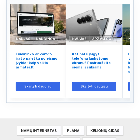
NAUJAS
NAUDINGA
NAUJAS
APŽVALGOS
NAUJ
Liudininko ar vaizdo
Ketinate įsigyti
Lietuv
įrašo paieška po eismo
telefoną lankstomu
tinklo
įvykio: kaip veikia
ekranu? Pasiruoškite
kodėl 
armatei.lt
šiems iššūkiams
kalba 
didžiu
Skaityti daugiau
Skaityti daugiau
S
NAMŲ INTERNETAS
PLANAI
KELIONIŲ GIDAS