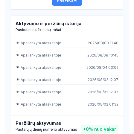
PREFIKSAI
Aktyvumo ir peržiūrų istorija
Paskutiniai užklausų įrašai
Apsilankyta ataskaitoje
2026/08/08 11:40
Apsilankyta ataskaitoje
2026/08/08 10:45
Apsilankyta ataskaitoje
2026/08/04 03:02
Apsilankyta ataskaitoje
2026/08/02 12:07
Apsilankyta ataskaitoje
2026/08/02 12:07
Apsilankyta ataskaitoje
2026/08/02 01:32
Apsilankyta ataskaitoje
2026/07/31 02:34
Peržiūrų aktyvumas
+0%
nuo vakar
Apsilankyta ataskaitoje
2026/07/29 08:35
Pastarųjų dienų numerio aktyvumas