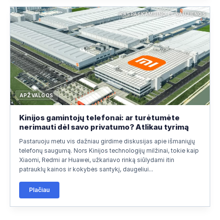
KASPASKAMBINO.LT NAUJIENOS
APŽVALGOS
Kinijos gamintojų telefonai: ar turėtumėte
nerimauti dėl savo privatumo? Atlikau tyrimą
Pastaruoju metu vis dažniau girdime diskusijas apie išmaniųjų
telefonų saugumą. Nors Kinijos technologijų milžinai, tokie kaip
Xiaomi, Redmi ar Huawei, užkariavo rinką siūlydami itin
patrauklų kainos ir kokybės santykį, daugeliui...
Plačiau