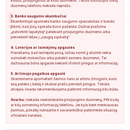
kodus, prisijungimus ar kitus duomenis. Tikros institucijos tokių
duomenų telefonu niekada neprašo.
!
3. Banko saugumo skambučiai
Skambintojai apsimeta banko saugumo specialistais ir bando
įtikinti, kad jūsų sąskaita buvo pažeista. Dažnai prašoma
„patvirtinti tapatybę“ pateikiant prisijungimo duomenis arba
pervedant lėšas į „saugią sąskaitą“.
4. Loterijos ar laimėjimų apgaulės
Pranešama, kad laimėjote prizą, tačiau norint jį atsiimti reikia
sumokėti mokesčius arba pateikti asmens duomenis. Tai
dažniausiai būna apgaulė siekiant išvilioti pinigus ar informaciją.
5. Artimojo pagalbos apgaulė
Skambinama apsimetant šeimos nariu ar artimu žmogumi, kuris
esą pateko į bėdą ir skubiai prašo pervesti pinigus. Tokiais
atvejais visada rekomenduojama patikrinti informaciją kitu būdu.
Svarbu:
niekada neatskleiskite prisijungimo duomenų, PIN kodų
ar kitų asmeninių informacijų telefonu. Jei kyla bent menkiausias
įtarimas, pokalbį nutraukite ir savarankiškai patikrinkite situaciją
oficialiais kanalais.