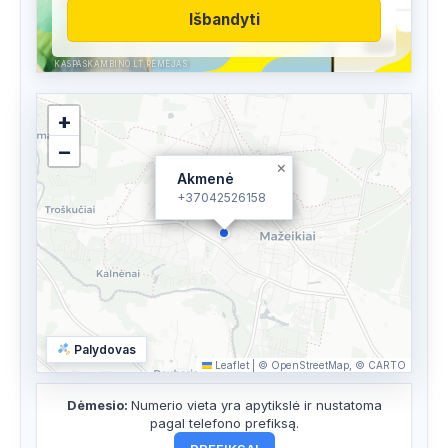
Išbandyti
KASPASKAMBINO.LT RĖMĖJAS
+
−
×
Akmenė
+37042526158
Palydovas
Leaflet
|
© OpenStreetMap, © CARTO
Dėmesio:
Numerio vieta yra apytikslė ir nustatoma
pagal telefono prefiksą.