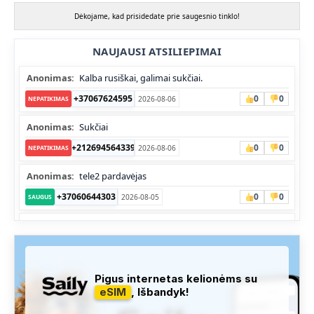
Dėkojame, kad prisidedate prie saugesnio tinklo!
NAUJAUSI ATSILIEPIMAI
Anonimas:
Kalba rusiškai, galimai sukčiai.
+37067624595
0
0
2026-08-06
NEPATIKIMAS
Anonimas:
Sukčiai
+212694564339
0
0
2026-08-06
NEPATIKIMAS
Anonimas:
tele2 pardavėjas
+37060644303
0
0
2026-08-05
SAUGUS
Anonimas:
Skambina nekalba
+37052041945
0
0
2026-08-05
NEPATIKIMAS
Administracija:
Užfiksuota, kad apie šį numerį buvo rašoma
Pigus internetas kelionėms su
daug teigiamų komentarų...
eSIM
, Išbandyk!
+37060763626
0
1
2026-08-04
SAUGUS