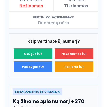
PATIKIMUMAS:
STATUSAS:
Nežinomas
Tikrinamas
VERTINIMO PATIKIMUMAS:
Duomenų nėra
Kaip vertinate šį numerį?
Saugus (0)
Nepatikimas (0)
Paslaugos (0)
Reklama (0)
BENDRUOMENĖS INFORMACIJA
Ką žinome apie numerį +370