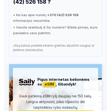
(42) 526 158 ?
• Kol kas apie numerį
+370 (42) 526 158
informacijos nesurinkta.
• Gavote skambutį iš šio numerio? Būkite pirmas, kuris
pasidalins savo patirtimi.
Jūsų balsas padeda kitiems greičiau atpažinti saugius ar
įtartinus skambučius.
Pigus internetas kelionėms
su
eSIM
, Išbandyk!
Gauk patikimą eSIM ryšį daugiau nei 150 šalių.
Lengva aktyvuoti, jokio rūpesčio dėl
tarptinklinio ryšio mokesčių.