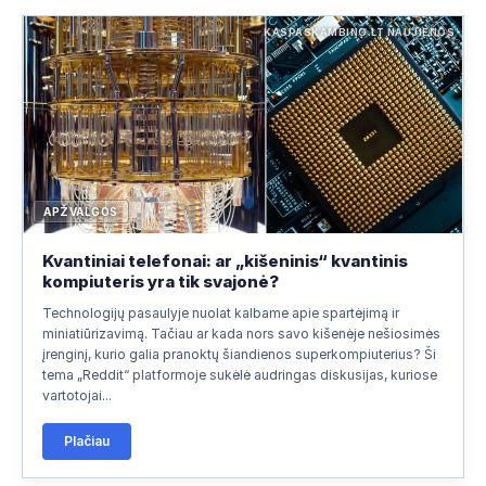
KASPASKAMBINO.LT NAUJIENOS
APŽVALGOS
Kvantiniai telefonai: ar „kišeninis“ kvantinis
kompiuteris yra tik svajonė?
Technologijų pasaulyje nuolat kalbame apie spartėjimą ir
miniatiūrizavimą. Tačiau ar kada nors savo kišenėje nešiosimės
įrenginį, kurio galia pranoktų šiandienos superkompiuterius? Ši
tema „Reddit“ platformoje sukėlė audringas diskusijas, kuriose
vartotojai...
Plačiau