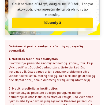
Gauk patikimą eSIM ryšį daugiau nei 150 šalių. Lengva
Anonimas:
Labai gera pagalbininke, konsultavausi ne karta
aktyvuoti, jokio rūpesčio dėl tarptinklinio ryšio
del teises mokslu
mokesčių.
+37060763626
2
0
2026-08-04
SAUGUS
Išbandyti
Anonimas:
Paskambino kažkokia [vardas paslėptas] ir siūlo
susipažint. Skamba kaip dirbtinio...
KASPASKAMBINO.LT RĖMĖJAS
+34876041992
0
0
2026-08-04
TIKRINAMAS
Dažniausiai pasitaikantys telefoninių apgavysčių
Jonas:
Vivus.lt
scenarijai:
+37068592041
0
0
2026-08-04
TIKRINAMAS
1. Netikras techninis palaikymas
Skambintojai prisistato žinomų technologijų įmonių, tokių kaip
Anonimas:
Gauta SMS žinutė: " Moters neturi?
„Microsoft“ ar „Google“, darbuotojais. Jie teigia, kad jūsų
+37060388940
0
0
2026-08-02
NEPATIKIMAS
įrenginys užkrėstas virusu ar turi saugumo problemų ir siūlo
„padėti“ suteikiant nuotolinę prieigą. Taip siekiama gauti prieigą
Keista:
Sukčių stacionaraus telefono numeris tiesiog Vilniaus
prie slaptažodžių, banko duomenų ar kitų jautrių informacijų.
centre, Kudirkos aikštėje, Vilniaus...
2. Netikra policija ar institucijos
+37052041945
0
0
2026-08-01
NEPATIKIMAS
Skambinantysis prisistato policijos pareigūnu, banko
darbuotoju ar kitos institucijos atstovu ir teigia, kad vykdomas
tyrimas arba kyla pavojus jūsų sąskaitai. Prašoma pateikti PIN