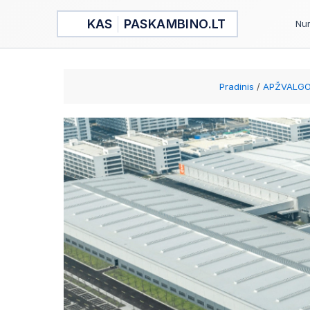
Pereiti
KAS
PASKAMBINO.LT
prie
Num
turinio
Pradinis
APŽVALG