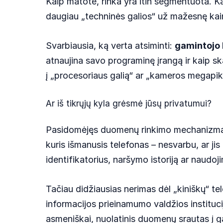
Kaip matote, rinka yra itin segmentuota. Ka
daugiau „techninės galios“ už mažesnę kain
Svarbiausia, ką verta atsiminti:
gamintojo 
atnaujina savo programinę įrangą ir kaip ska
į „procesoriaus galią“ ar „kameros megapiks
Ar iš tikrųjų kyla grėsmė jūsų privatumui?
Pasidomėjęs duomenų rinkimo mechanizmais, 
kuris išmanusis telefonas – nesvarbu, ar jis
identifikatorius, naršymo istoriją ar naudoj
Tačiau didžiausias nerimas dėl „kiniškų“ te
informacijos prieinamumo valdžios instituci
asmeniškai, nuolatinis duomenų srautas į 