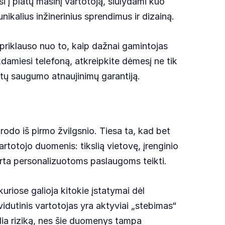
si į platų masinį vartotoją, siūlydami kuo
unikalius inžinerinius sprendimus ir dizainą.
riklauso nuo to, kaip dažnai gamintojas
kdamiesi telefoną, atkreipkite dėmesį ne tik
metų saugumo atnaujinimų garantiją.
odo iš pirmo žvilgsnio. Tiesa ta, kad bet
artotojo duomenis: tikslią vietovę, įrenginio
skirta personalizuotoms paslaugoms teikti.
uriose galioja kitokie įstatymai dėl
idutinis vartotojas yra aktyviai „stebimas“
elia riziką, nes šie duomenys tampa