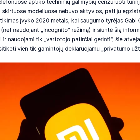
lefonuose aptiko techninių galimybių cenzūruoti turinį a
i skirtuose modeliuose nebuvo aktyvios, pati jų egzist
ikimas įvyko 2020 metais, kai saugumo tyrėjas Gabi C
 (net naudojant „Incognito“ režimą) ir siuntė šią inform
naudojami tik „vartotojo patirčiai gerinti“, šie atvej
pasitikėti vien tik gamintojų deklaruojamu „privatumo užt