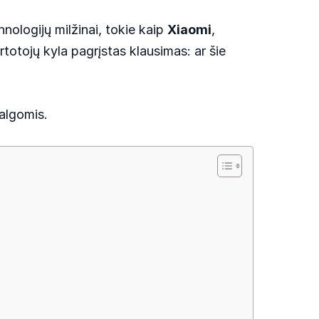
nologijų milžinai, tokie kaip
Xiaomi
,
rtotojų kyla pagrįstas klausimas: ar šie
valgomis.