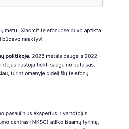
imų metu „Xiaomi“ telefonuose buvo aptikta
ai būdavo neaktyvi.
ų politikoje
. 2026 metais daugelis 2022–
ntojas nustoja tiekti saugumo pataisas,
u, turint omenyje didelį šių telefonų
no pasaulinius ekspertus ir vartotojus
ugumo centras (NKSC) atliko išsamų tyrimą,