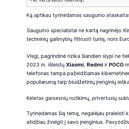
Ar verta keisti telefoną?
Ką aptikau tyrinėdamas saugumo ataskaita
Saugumo specialistai ne kartą nagrinėjo Ki
techninių galimybių filtruoti turinį, nors E
Visgi, pagrindinė rizika šiandien slypi ne ti
2023 m. išleistų
Xiaomi
,
Redmi
ir
POCO
mo
telefonas tampa pažeidžiamas kibernetinėms
populiarumą tarp biudžetinių įrenginių ieškan
Keletas garsesnių nutikimų, privertusių sukl
Tyrinėdamas šią temą, negalėjau praleisti ke
atidžiau žvelgti į savo įrenginius. Pavyzdž