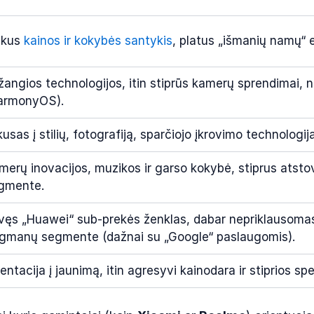
ikus
kainos ir kokybės santykis
, platus „išmanių namų“
žangios technologijos, itin stiprūs kamerų sprendimai,
armonyOS).
kusas į stilių, fotografiją, sparčiojo įkrovimo technologij
merų inovacijos, muzikos ir garso kokybė, stiprus atst
gmente.
vęs „Huawei“ sub-prekės ženklas, dabar nepriklausomas; 
agmanų segmente (dažnai su „Google“ paslaugomis).
entacija į jaunimą, itin agresyvi kainodara ir stiprios sp