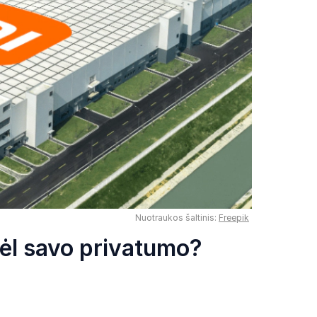
Nuotraukos šaltinis:
Freepik
dėl savo privatumo?