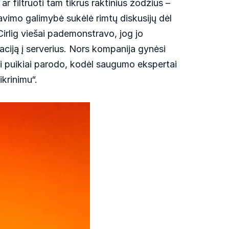
r filtruoti tam tikrus raktinius žodžius –
avimo galimybė sukėlė rimtų diskusijų dėl
irlig viešai pademonstravo, jog jo
aciją į serverius. Nors kompanija gynėsi
ai puikiai parodo, kodėl saugumo ekspertai
ikrinimu“.