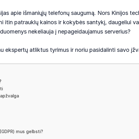
jas apie išmaniųjų telefonų saugumą. Nors Kinijos tech
mi itin patrauklų kainos ir kokybės santykį, daugeliui va
ai duomenys nekeliauja į nepageidaujamus serverius?
 ekspertų atliktus tyrimus ir noriu pasidalinti savo įž
?
ti
 apžvalga
(GDPR) mus gelbsti?