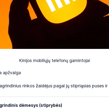
Kinijos mobiliųjų telefonų gamintojai
pa apžvalga
grindinius rinkos žaidėjus pagal jų stipriąsias puses ir
grindinis dėmesys (stiprybės)