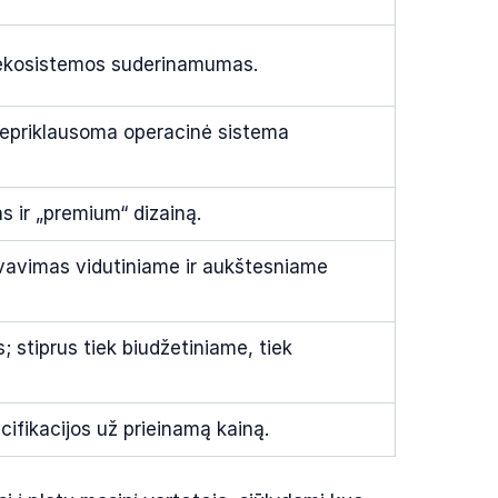
 ekosistemos suderinamumas.
 nepriklausoma operacinė sistema
as ir „premium“ dizainą.
ovavimas vidutiniame ir aukštesniame
stiprus tiek biudžetiniame, tiek
ecifikacijos už prieinamą kainą.