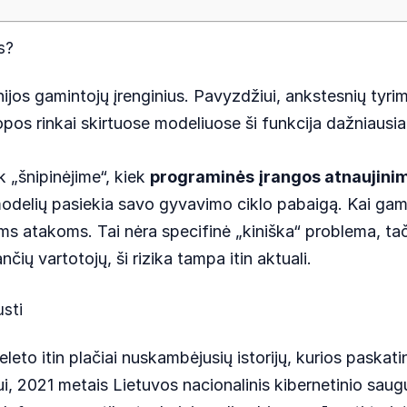
s?
nijos gamintojų įrenginius. Pavyzdžiui, ankstesnių tyr
uropos rinkai skirtuose modeliuose ši funkcija dažniausi
ek „šnipinėjime“, kiek
programinės įrangos atnaujinim
delių pasiekia savo gyvavimo ciklo pabaigą. Kai gami
 atakoms. Tai nėra specifinė „kiniška“ problema, tačia
čių vartotojų, ši rizika tampa itin aktuali.
usti
leto itin plačiai nuskambėjusių istorijų, kurios paskati
iui, 2021 metais Lietuvos nacionalinis kibernetinio sa