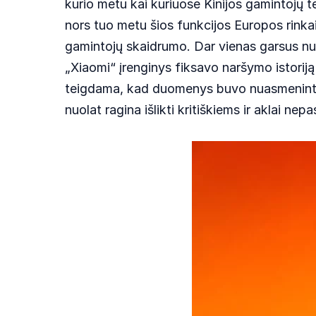
kurio metu kai kuriuose Kinijos gamintojų te
nors tuo metu šios funkcijos Europos rinka
gamintojų skaidrumo. Dar vienas garsus nut
„Xiaomi“ įrenginys fiksavo naršymo istoriją
teigdama, kad duomenys buvo nuasmeninti ir 
nuolat ragina išlikti kritiškiems ir aklai ne