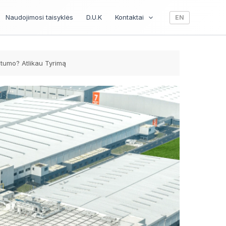
Naudojimosi taisyklės
D.U.K
Kontaktai
EN
atumo? Atlikau Tyrimą