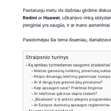
Pastaruoju metu vis dažniau girdime diskusi
Redmi
ar
Huawei
, užkariavo rinką siūlyda
įrenginiai yra saugūs, ir ar mano asmenini
Pasidomėjau šia tema išsamiau, išanalizavau
Straipsnio turinys
Ką aptikau tyrinėdamas saugumo ataskaitas
Keletas garsesnių nutikimų, privertusių suklus
Kinijos išmaniųjų telefonų gamintojai: trumpa
Ar iš tikrųjų kyla grėsmė jūsų privatumui?
Kaip apsaugoti save? Praktiniai žingsniai
Ar telefonas gali mus slapta stebėti?
„Bloatware“ ir iš anksto įdiegtos programėlės
Ar Europos duomenų apsaugos reglamentas 