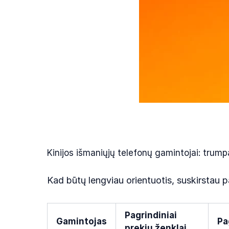
Kinijos išmaniųjų telefonų gamintojai: trum
Kad būtų lengviau orientuotis, suskirstau pa
Pagrindiniai
Gamintojas
Pa
prekių ženklai