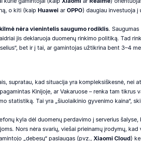
i kurie gamintojai (kaip
Xiaomi
ar
Realme
) orientuoja
ą, o kiti (kaip
Huawei
ar
OPPO
) daugiau investuoja į 
kilmė nėra vienintelis saugumo rodiklis
. Saugumas p
idriai jis deklaruoja duomenų rinkimo politiką. Tad rin
elius“, bet ir į tai, ar gamintojas užtikrina bent 3–4 
supratau, kad situacija yra kompleksiškesnė, nei atr
 pagamintas Kinijoje, ar Vakaruose – renka tam tikrus v
imo statistiką. Tai yra „šiuolaikinio gyvenimo kaina“, 
lefonų kyla dėl duomenų perdavimo į serverius šalyse, k
joms. Nors nėra svarių, viešai prieinamų įrodymų, kad v
gamintojo „debesų“ paslaugas (pvz.,
Xiaomi Cloud
) k